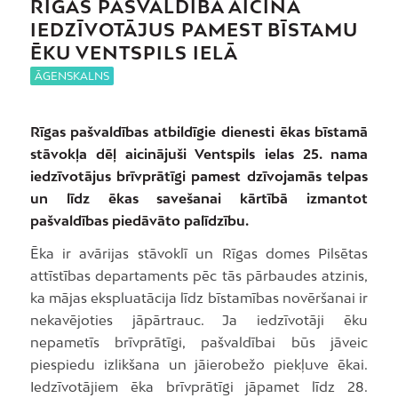
RĪGAS PAŠVALDĪBA AICINA
IEDZĪVOTĀJUS PAMEST BĪSTAMU
ĒKU VENTSPILS IELĀ
ĀGENSKALNS
Rīgas pašvaldības atbildīgie dienesti ēkas bīstamā
stāvokļa dēļ aicinājuši Ventspils ielas 25. nama
iedzīvotājus brīvprātīgi pamest dzīvojamās telpas
un līdz ēkas savešanai kārtībā izmantot
pašvaldības piedāvāto palīdzību.
Ēka ir avārijas stāvoklī un Rīgas domes Pilsētas
attīstības departaments pēc tās pārbaudes atzinis,
ka mājas ekspluatācija līdz bīstamības novēršanai ir
nekavējoties jāpārtrauc. Ja iedzīvotāji ēku
nepametīs brīvprātīgi, pašvaldībai būs jāveic
piespiedu izlikšana un jāierobežo piekļuve ēkai.
Iedzīvotājiem ēka brīvprātīgi jāpamet līdz 28.