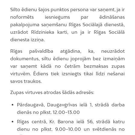
Silto ēdienu šajos punktos persona var saņemt, ja ir
noformēts iesniegums par ēdināšanas
pakalpojuma saņemšanu Rīgas Sociālajā dienestā,
uzrādot Rīdzinieka karti, un ja ir Rīgas Sociālā
dienesta izziņa.
Rīgas pašvaldība atgādina, ka, neuzrādot
dokumentus, siltu ēdienu joprojām bez izmaiņām
var saņemt kādā no četrām bezmaksas zupas
virtuvēm. Ēdiens tiek izsniegts tikai līdzi nešanai
savos traukos.
Zupas virtuves atrodas šādās adresēs:
Pārdaugavā, Daugavgrīvas ielā 1, strādā darba
dienās no plkst. 12.00–13.00
Rīgas centrā, Kr. Barona ielā 56, strādā katru
dienu no plkst. 9.00–10.00 un svētdienās no