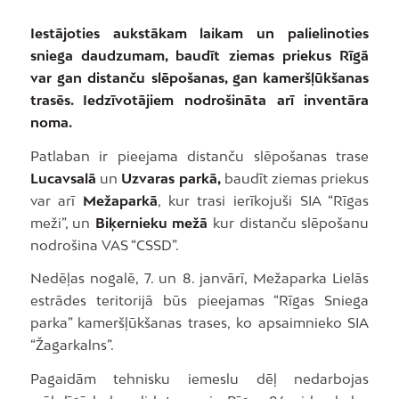
Iestājoties aukstākam laikam un palielinoties
sniega daudzumam, baudīt ziemas priekus Rīgā
var gan distanču slēpošanas, gan kameršļūkšanas
trasēs. Iedzīvotājiem nodrošināta arī inventāra
noma.
Patlaban ir pieejama distanču slēpošanas trase
Lucavsalā
un
Uzvaras parkā,
baudīt ziemas priekus
var arī
Mežaparkā
, kur trasi ierīkojuši SIA “Rīgas
meži”, un
Biķernieku mežā
kur distanču slēpošanu
nodrošina VAS “CSSD”.
Nedēļas nogalē, 7. un 8. janvārī, Mežaparka Lielās
estrādes teritorijā būs pieejamas “Rīgas Sniega
parka” kameršļūkšanas trases, ko apsaimnieko SIA
“Žagarkalns”.
Pagaidām tehnisku iemeslu dēļ nedarbojas