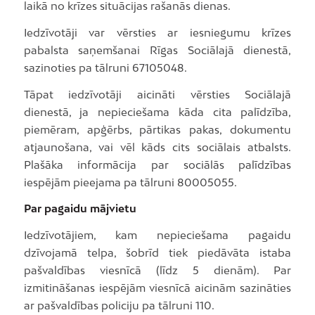
laikā no krīzes situācijas rašanās dienas.
Iedzīvotāji var vērsties ar iesniegumu krīzes
pabalsta saņemšanai Rīgas Sociālajā dienestā,
sazinoties pa tālruni 67105048.
Tāpat iedzīvotāji aicināti vērsties Sociālajā
dienestā, ja nepieciešama kāda cita palīdzība,
piemēram, apģērbs, pārtikas pakas, dokumentu
atjaunošana, vai vēl kāds cits sociālais atbalsts.
Plašāka informācija par sociālās palīdzības
iespējām pieejama pa tālruni 80005055.
Par pagaidu mājvietu
Iedzīvotājiem, kam nepieciešama pagaidu
dzīvojamā telpa, šobrīd tiek piedāvāta istaba
pašvaldības viesnīcā (līdz 5 dienām). Par
izmitināšanas iespējām viesnīcā aicinām sazināties
ar pašvaldības policiju pa tālruni 110.