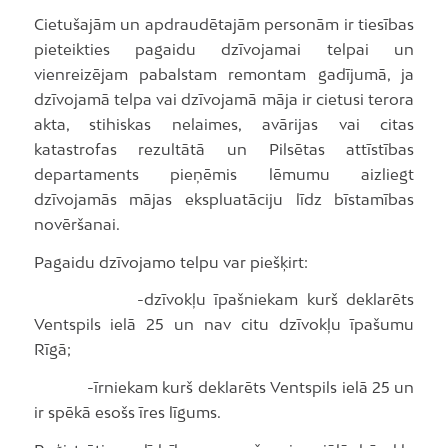
Cietušajām un apdraudētajām personām ir tiesības
pieteikties pagaidu dzīvojamai telpai un
vienreizējam pabalstam remontam gadījumā, ja
dzīvojamā telpa vai dzīvojamā māja ir cietusi terora
akta, stihiskas nelaimes, avārijas vai citas
katastrofas rezultātā un Pilsētas attīstības
departaments pieņēmis lēmumu aizliegt
dzīvojamās mājas ekspluatāciju līdz bīstamības
novēršanai.
Pagaidu dzīvojamo telpu var piešķirt:
-dzīvokļu īpašniekam kurš deklarēts
Ventspils ielā 25 un nav citu dzīvokļu īpašumu
Rīgā;
-īrniekam kurš deklarēts Ventspils ielā 25 un
ir spēkā esošs īres līgums.