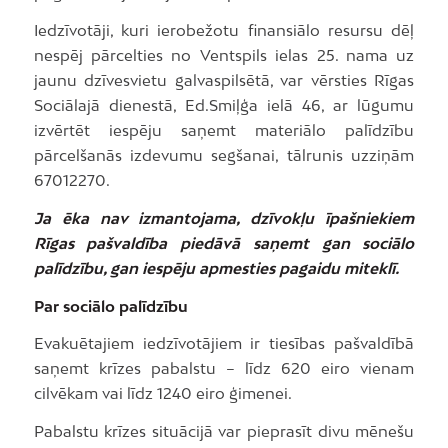
Iedzīvotāji, kuri ierobežotu finansiālo resursu dēļ
nespēj pārcelties no Ventspils ielas 25. nama uz
jaunu dzīvesvietu galvaspilsētā, var vērsties Rīgas
Sociālajā dienestā, Ed.Smiļģa ielā 46, ar lūgumu
izvērtēt iespēju saņemt materiālo palīdzību
pārcelšanās izdevumu segšanai, tālrunis uzziņām
67012270.
Ja ēka nav izmantojama, dzīvokļu īpašniekiem
Rīgas pašvaldība piedāvā saņemt gan sociālo
palīdzību, gan iespēju apmesties pagaidu miteklī.
Par sociālo palīdzību
Evakuētajiem iedzīvotājiem ir tiesības pašvaldībā
saņemt krīzes pabalstu – līdz 620 eiro vienam
cilvēkam vai līdz 1240 eiro ģimenei.
Pabalstu krīzes situācijā var pieprasīt divu mēnešu