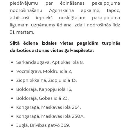
piedāvājumu par ēdināšanas pakalpojuma
nodrošināšanu Āgenskalna apkaimē, tāpēc,
atbilstoši iepriekš noslēgtajam pakalpojuma
līgumam, uzņēmums ēdiena izdali nodrošinās līdz
31. martam.
Siltā ēdiena izdales vietas pagaidām turpinās
darboties astoņās vietās galvaspilsētā:
Sarkandaugavā, Aptiekas ielā 8,
Vecmīlgrāvī, Meldru ielā 2,
Ziepniekkalnā, Ziepju ielā 13,
Bolderājā, Kaņepju ielā 16,
Bolderājā, Gobas ielā 23,
Ķengaragā, Maskavas ielā 264,
Ķengaragā, Maskavas ielā 250A,
Juglā, Brīvības gatvē 369.