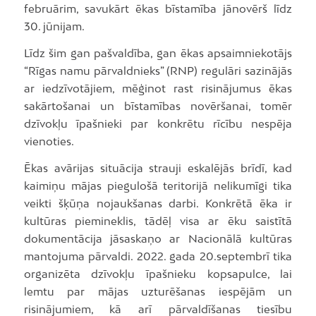
februārim, savukārt ēkas bīstamība jānovērš līdz
30. jūnijam.
Līdz šim gan pašvaldība, gan ēkas apsaimniekotājs
“Rīgas namu pārvaldnieks” (RNP) regulāri sazinājās
ar iedzīvotājiem, mēģinot rast risinājumus ēkas
sakārtošanai un bīstamības novēršanai, tomēr
dzīvokļu īpašnieki par konkrētu rīcību nespēja
vienoties.
Ēkas avārijas situācija strauji eskalējās brīdī, kad
kaimiņu mājas piegulošā teritorijā nelikumīgi tika
veikti šķūņa nojaukšanas darbi. Konkrētā ēka ir
kultūras piemineklis, tādēļ visa ar ēku saistītā
dokumentācija jāsaskaņo ar Nacionālā kultūras
mantojuma pārvaldi. 2022. gada 20.septembrī tika
organizēta dzīvokļu īpašnieku kopsapulce, lai
lemtu par mājas uzturēšanas iespējām un
risinājumiem, kā arī pārvaldīšanas tiesību