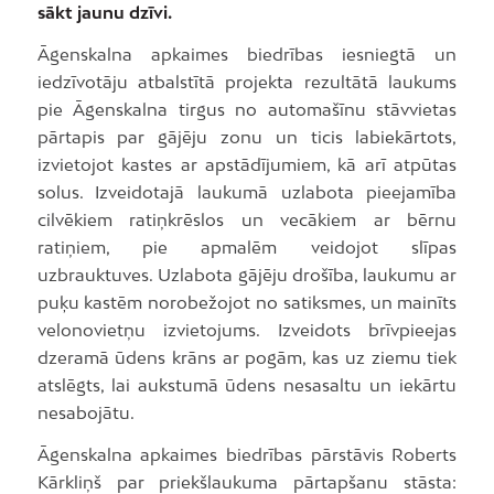
sākt jaunu dzīvi.
Āgenskalna apkaimes biedrības iesniegtā un
iedzīvotāju atbalstītā projekta rezultātā laukums
pie Āgenskalna tirgus no automašīnu stāvvietas
pārtapis par gājēju zonu un ticis labiekārtots,
izvietojot kastes ar apstādījumiem, kā arī atpūtas
solus. Izveidotajā laukumā uzlabota pieejamība
cilvēkiem ratiņkrēslos un vecākiem ar bērnu
ratiņiem, pie apmalēm veidojot slīpas
uzbrauktuves. Uzlabota gājēju drošība, laukumu ar
puķu kastēm norobežojot no satiksmes, un mainīts
velonovietņu izvietojums. Izveidots brīvpieejas
dzeramā ūdens krāns ar pogām, kas uz ziemu tiek
atslēgts, lai aukstumā ūdens nesasaltu un iekārtu
nesabojātu.
Āgenskalna apkaimes biedrības pārstāvis Roberts
Kārkliņš par priekšlaukuma pārtapšanu stāsta: