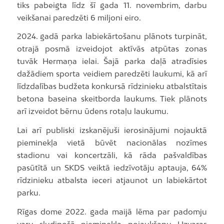
tiks pabeigta līdz šī gada 11. novembrim, darbu
veikšanai paredzēti 6 miljoni eiro.
2024. gadā parka labiekārtošanu plānots turpināt,
otrajā posmā izveidojot aktīvās atpūtas zonas
tuvāk Hermaņa ielai. Šajā parka daļā atradīsies
dažādiem sporta veidiem paredzēti laukumi, kā arī
līdzdalības budžeta konkursā rīdzinieku atbalstītais
betona baseina skeitborda laukums. Tiek plānots
arī izveidot bērnu ūdens rotaļu laukumu.
Lai arī publiski izskanējuši ierosinājumi nojauktā
pieminekļa vietā būvēt nacionālas nozīmes
stadionu vai koncertzāli, kā rāda pašvaldības
pasūtītā un SKDS veiktā iedzīvotāju aptauja, 64%
rīdzinieku atbalsta ieceri atjaunot un labiekārtot
parku.
Rīgas dome 2022. gada maijā lēma par padomju
varu sludinošā pieminekļa nojaukšanu Uzvaras