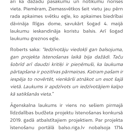
arī kā dažādu pasākumu un notikumu norises
vieta. Piemēram, Ziemassvētkos šeit vietu jau pērn
rada apkaimes svētku egle, ko apkaimes biedrībai
dāvināja Rīgas dome, savukārt šogad 4. maijā
laukumu ieskandināja koristu balsis. Arī šogad
laukumu greznos egle.
Roberts saka:
“Iedzīvotāju viedokļi gan balsojuma,
gan projekta īstenošanas laikā bija dažādi. Taču
šobrīd arī daudzi kritiķi ir pieņēmuši, ka laukuma
pārtapšana ir pozitīvas pārmaiņas. Katram pašam ir
iespēja to novērtēt, vienkārši atnākot un esot šajā
vietā. Laukums ir apdzīvots un iedzīvotājiem kalpo
kā satikšanās vieta.”
Āgenskalna laukums ir viens no sešiem pirmajā
līdzdalības budžeta projektu īstenošanas konkursā
2019. gadā atbalstītajiem projektiem. Par projekta
īstenošanu portālā balso.riga.lv nobalsoja 1714