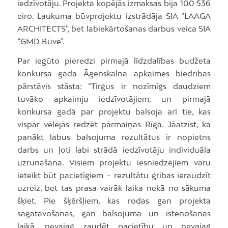
iedzīvotāju. Projekta kopējās izmaksas bija 100 536
eiro. Laukuma būvprojektu izstrādāja SIA “LAAGA
ARCHITECTS”, bet labiekārtošanas darbus veica SIA
“GMD Būve”.
Par iegūto pieredzi pirmajā līdzdalības budžeta
konkursa gadā Āgenskalna apkaimes biedrības
pārstāvis stāsta: “Tirgus ir nozīmīgs daudziem
tuvāko apkaimju iedzīvotājiem, un pirmajā
konkursa gadā par projektu balsoja arī tie, kas
vispār vēlējās redzēt pārmaiņas Rīgā. Jāatzīst, ka
panākt labus balsojuma rezultātus ir nopietns
darbs un ļoti labi strādā iedzīvotāju individuāla
uzrunāšana. Visiem projektu iesniedzējiem varu
ieteikt būt pacietīgiem – rezultātu gribas ieraudzīt
uzreiz, bet tas prasa vairāk laika nekā no sākuma
šķiet. Pie šķēršļiem, kas rodas gan projekta
sagatavošanas, gan balsojuma un īstenošanas
laikā, nevajag zaudēt pacietību un nevajag