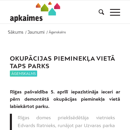
Sākums
Jaunumi
/
/
Āgenskalns
OKUPĀCIJAS PIEMINEKĻA VIETĀ
TAPS PARKS
ĀGENSKALNS
Rīgas pašvaldība 5. aprīlī iepazīstināja ieceri ar
pērn demontētā okupācijas pieminekļa vietā
labiekārtot parku.
Rīgas domes priekšsēdētāja vietnieks
Edvards Ratnieks, runājot par Uzvaras parka