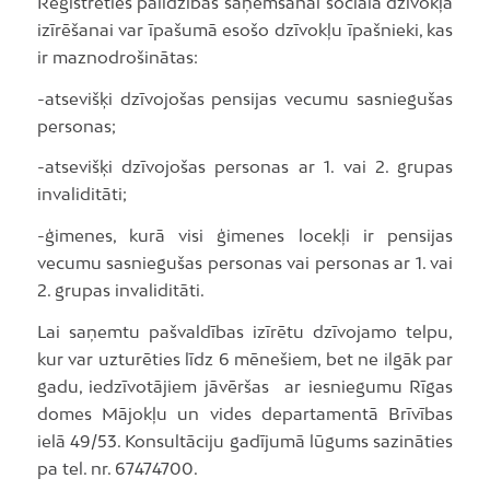
Reģistrēties palīdzības saņemšanai sociālā dzīvokļa
izīrēšanai var īpašumā esošo dzīvokļu īpašnieki, kas
ir maznodrošinātas:
-atsevišķi dzīvojošas pensijas vecumu sasniegušas
personas;
-atsevišķi dzīvojošas personas ar 1. vai 2. grupas
invaliditāti;
-ģimenes, kurā visi ģimenes locekļi ir pensijas
vecumu sasniegušas personas vai personas ar 1. vai
2. grupas invaliditāti.
Lai saņemtu pašvaldības izīrētu dzīvojamo telpu,
kur var uzturēties līdz 6 mēnešiem, bet ne ilgāk par
gadu, iedzīvotājiem jāvēršas ar iesniegumu Rīgas
domes Mājokļu un vides departamentā Brīvības
ielā 49/53. Konsultāciju gadījumā lūgums sazināties
pa tel. nr. 67474700.