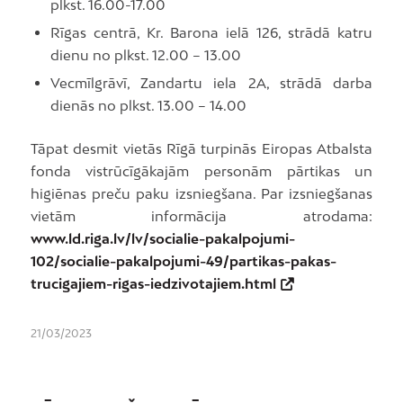
plkst. 16.00-17.00
Rīgas centrā, Kr. Barona ielā 126, strādā katru
dienu no plkst. 12.00 – 13.00
Vecmīlgrāvī, Zandartu iela 2A, strādā darba
dienās no plkst. 13.00 – 14.00
Tāpat desmit vietās Rīgā turpinās Eiropas Atbalsta
fonda vistrūcīgākajām personām pārtikas un
higiēnas preču paku izsniegšana. Par izsniegšanas
vietām informācija atrodama:
www.ld.riga.lv/lv/socialie-pakalpojumi-
102/socialie-pakalpojumi-49/partikas-pakas-
trucigajiem-rigas-iedzivotajiem.html
21/03/2023