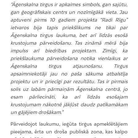
“Āgenskalna tirgus ir apkaimes simbols, gan sajūtu,
gan ģeogrāfiskais centrs un nozīmīgākā vieta. Jau
aptuveni pirms 10 gadiem projekta “Radi Rīgu”
ietvaros bija tapis priekšlikums ne tikai par
Āgenskalna tirgus laukuma, bet arī līdzās esošā
krustojuma pārveidošanu. Tas zināmā mērā bija
impulss arī biedrības projektam. Zīmīgi, ka
priekšlaukuma pārveidošana notika vienlaikus ar
Āgenskalna tirgus atjaunošanu. Tirgus
apsaimniekotāji jau no paša sākuma atbalstīja
projektu un ir priecīgi par rezultātu. Tas ir pirmais
solis uz labām pārmaiņām Āgenskalna centrā, jo
esam pārliecināti, ka arī līdzās esošajam
krustojumam nākotnē jākļūst daudz patīkamākam
un gājējiem drošākam.”
Pārveidojot laukumu, iegūta tirgus apmeklētājiem
pieejama, ērta un droša publiskā zona, kas kalpo