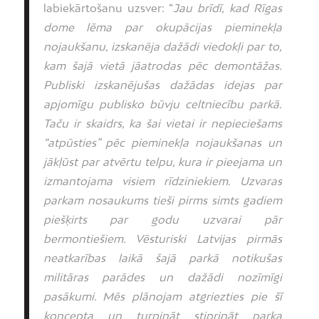
labiekārtošanu uzsver: “
Jau brīdī, kad Rīgas
dome lēma par okupācijas pieminekļa
nojaukšanu, izskanēja dažādi viedokļi par to,
kam šajā vietā jāatrodas pēc demontāžas.
Publiski izskanējušas dažādas idejas par
apjomīgu publisko būvju celtniecību parkā.
Taču ir skaidrs, ka šai vietai ir nepieciešams
“atpūsties” pēc pieminekļa nojaukšanas un
jākļūst par atvērtu telpu, kura ir pieejama un
izmantojama visiem rīdziniekiem. Uzvaras
parkam nosaukums tieši pirms simts gadiem
piešķirts par godu uzvarai pār
bermontiešiem. Vēsturiski Latvijas pirmās
neatkarības laikā šajā parkā notikušas
militāras parādes un dažādi nozīmīgi
pasākumi. Mēs plānojam atgriezties pie šī
koncepta un turpināt stiprināt parka