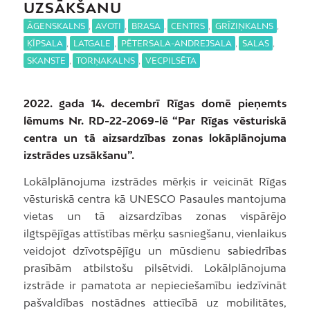
UZSĀKŠANU
ĀGENSKALNS
,
AVOTI
,
BRASA
,
CENTRS
,
GRĪZIŅKALNS
,
ĶĪPSALA
,
LATGALE
,
PĒTERSALA-ANDREJSALA
,
SALAS
,
SKANSTE
,
TORŅAKALNS
,
VECPILSĒTA
2022. gada 14. decembrī Rīgas domē pieņemts
lēmums Nr. RD-22-2069-lē “Par Rīgas vēsturiskā
centra un tā aizsardzības zonas lokāplānojuma
izstrādes uzsākšanu”.
Lokālplānojuma izstrādes mērķis ir veicināt Rīgas
vēsturiskā centra kā UNESCO Pasaules mantojuma
vietas un tā aizsardzības zonas vispārējo
ilgtspējīgas attīstības mērķu sasniegšanu, vienlaikus
veidojot dzīvotspējīgu un mūsdienu sabiedrības
prasībām atbilstošu pilsētvidi. Lokālplānojuma
izstrāde ir pamatota ar nepieciešamību iedzīvināt
pašvaldības nostādnes attiecībā uz mobilitātes,