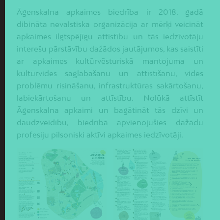
Āgenskalna apkaimes biedrība ir 2018. gadā
dibināta nevalstiska organizācija ar mērķi veicināt
apkaimes ilgtspējīgu attīstību un tās iedzīvotāju
interešu pārstāvību dažādos jautājumos, kas saistīti
ar apkaimes kultūrvēsturiskā mantojuma un
kultūrvides saglabāšanu un attīstīšanu, vides
problēmu risināšanu, infrastruktūras sakārtošanu,
labiekārtošanu un attīstību. Nolūkā attīstīt
Āgenskalna apkaimi un bagātināt tās dzīvi un
daudzveidību, biedrībā apvienojušies dažādu
profesiju pilsoniski aktīvi apkaimes iedzīvotāji.