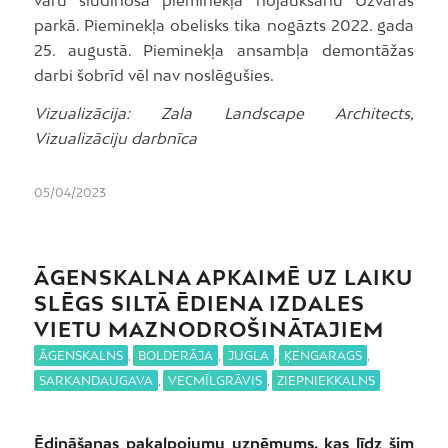
parkā. Pieminekļa obelisks tika nogāzts 2022. gada
25. augustā. Pieminekļa ansambļa demontāžas
darbi šobrīd vēl nav noslēgušies.
Vizualizācija: Zala Landscape Architects,
Vizualizāciju darbnīca
05/04/2023
ĀGENSKALNA APKAIMĒ UZ LAIKU
SLĒGS SILTĀ ĒDIENA IZDALES
VIETU MAZNODROŠINĀTAJIEM
ĀGENSKALNS
,
BOLDERĀJA
,
JUGLA
,
ĶENGARAGS
,
SARKANDAUGAVA
,
VECMĪLGRĀVIS
,
ZIEPNIEKKALNS
Ēdināšanas pakalpojumu uzņēmums, kas līdz šim