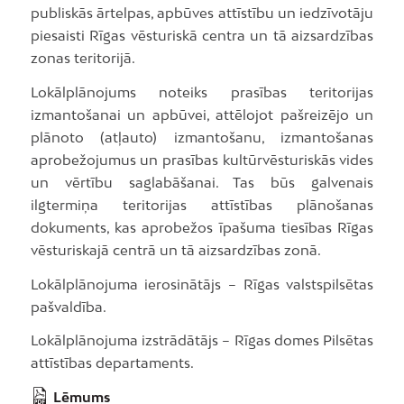
publiskās ārtelpas, apbūves attīstību un iedzīvotāju
piesaisti Rīgas vēsturiskā centra un tā aizsardzības
zonas teritorijā.
Lokālplānojums noteiks prasības teritorijas
izmantošanai un apbūvei, attēlojot pašreizējo un
plānoto (atļauto) izmantošanu, izmantošanas
aprobežojumus un prasības kultūrvēsturiskās vides
un vērtību saglabāšanai. Tas būs galvenais
ilgtermiņa teritorijas attīstības plānošanas
dokuments, kas aprobežos īpašuma tiesības Rīgas
vēsturiskajā centrā un tā aizsardzības zonā.
Lokālplānojuma ierosinātājs – Rīgas valstspilsētas
pašvaldība.
Lokālplānojuma izstrādātājs – Rīgas domes Pilsētas
attīstības departaments.
Lēmums