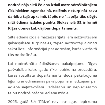
nodrošināja siltā ēdiena izdali maznodrošinātajiem
rīdziniekiem Āgenskalnā, nolēmis neturpināt savu
darbību šajā apkaimē, tāpēc no 1. aprīļa tiks slēgts
siltā ēdiena izdales punkts Slokas ielā 33, informē
Rīgas domes Labklājības departaments.
Siltā ēdiena izdale mazaizsargātajiem iedzīvotājiem
galvaspilsētā turpināsies, tāpēc iedzīvotāji aicināti
sekot līdzi informācijai par adresēm, kurās vietās tā
tiks nodrošināta.
Lai nodrošinātu ēdināšanas pakalpojumu, Rīgas
pašvaldība katru gadu rīko iepirkuma procedūru,
kuras rezultātā departaments slēdz pakalpojuma
līgumu ar ēdināšanas pakalpojuma sniedzējiem par
ēdiena sagatavošanu, izdalīšanu un nepieciešamo
telpu nodrošināšanu ēdiena izdalei.
2023. gadā SIA “Rīdze” nav iesniegusi iepirkuma