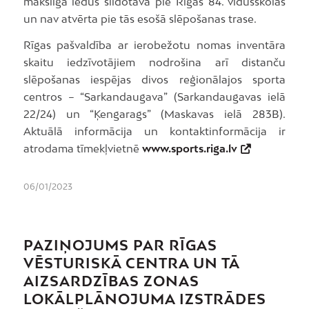
mākslīgā ledus slidotava pie Rīgas 84. vidusskolas
un nav atvērta pie tās esošā slēpošanas trase.
Rīgas pašvaldība ar ierobežotu nomas inventāra
skaitu iedzīvotājiem nodrošina arī distanču
slēpošanas iespējas divos reģionālajos sporta
centros – “Sarkandaugava” (Sarkandaugavas ielā
22/24) un “Ķengarags” (Maskavas ielā 283B).
Aktuālā informācija un kontaktinformācija ir
atrodama tīmekļvietnē
www.sports.riga.lv
06/01/2023
PAZIŅOJUMS PAR RĪGAS
VĒSTURISKĀ CENTRA UN TĀ
AIZSARDZĪBAS ZONAS
LOKĀLPLĀNOJUMA IZSTRĀDES