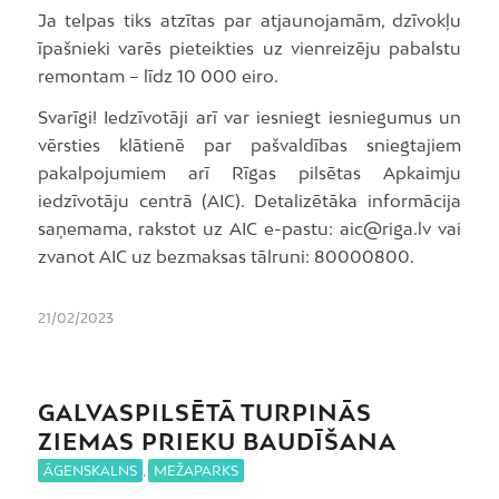
Ja telpas tiks atzītas par atjaunojamām, dzīvokļu
īpašnieki varēs pieteikties uz vienreizēju pabalstu
remontam – līdz 10 000 eiro.
Svarīgi! Iedzīvotāji arī var iesniegt iesniegumus un
vērsties klātienē par pašvaldības sniegtajiem
pakalpojumiem arī Rīgas pilsētas Apkaimju
iedzīvotāju centrā (AIC). Detalizētāka informācija
saņemama, rakstot uz AIC e-pastu: aic@riga.lv vai
zvanot AIC uz bezmaksas tālruni: 80000800.
21/02/2023
GALVASPILSĒTĀ TURPINĀS
ZIEMAS PRIEKU BAUDĪŠANA
ĀGENSKALNS
,
MEŽAPARKS