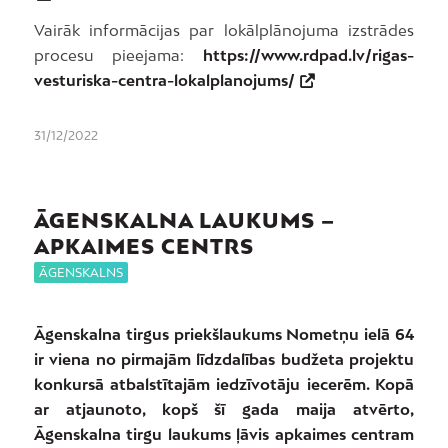
Vairāk informācijas par lokālplānojuma izstrādes
procesu pieejama:
https://www.rdpad.lv/rigas-
vesturiska-centra-lokalplanojums/
31/12/2022
ĀGENSKALNA LAUKUMS –
APKAIMES CENTRS
ĀGENSKALNS
Āgenskalna tirgus priekšlaukums Nometņu ielā 64
ir viena no pirmajām līdzdalības budžeta projektu
konkursā atbalstītajām iedzīvotāju iecerēm. Kopā
ar atjaunoto, kopš šī gada maija atvērto,
Āgenskalna tirgu laukums ļāvis apkaimes centram