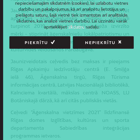
nepieciešamajām sīkdatnēm (cookies), lai uzlabotu vietnes
darbību un pakalpojumus, kā arī analizētu lietotājus un
Jaunais izdevums mudina atklāt un novērtēt
pielāgotu saturu, šajā vietnē tiek izmantotas arī analītiskās
apkaimes kultūrvēsturisko vērtību, tādējādi
sīkdatnes, kas analizē vietnes darbību. Lai uzzinātu vairāk
turpinot 2019. gadā iznākušā ceļveža izvirzīto
apmeklējiet
sīkdatņu
sadaļu.
mērķi – stiprināt āgenskalniešu lokālpatriotismu un
veicināt pagātnes vērtības cienošas, mūsdienīgas
PIEKRĪTU
NEPIEKRĪTU
kultūrvides veidošanos Pārdaugavā.
Jaunizveidotais ceļvedis bez maksas ir pieejams
Rīgas Apkaimju iedzīvotāju centrā (E. Smiļģa
ielā 46), Āgenskalna tirgū, Rīgas Tūrisma
informācijas centrā, Latvijas Nacionālajā bibliotēkā,
Kalnciema kvartālā, mākslas centrā NOASS, LU
Botāniskajā dārzā, kā arī citās publiskās vietās.
Ceļvedi “Āgenskalna vietzīmes 2021” līdzfinansē
Rīgas domes Izglītības, kultūras un sporta
departamenta Sabiedrības integrācijas
programmas ietvaros.