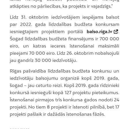
atkāpties no pārliecības, ka projekts ir vajadzīgs.”
Līdz 31. oktobrim iedzīvotājiem iespējams balsot
par 2022. gada līdzdalības budžeta konkursam
iesniegtajiem projektiem portālā
balso.riga.lv
.
Šogad līdzdalības budžeta finansējums ir 700 000
eiro, un katras ieceres īstenošanai maksimāli
pieejami 70 000 eiro. Līdz 26. oktobrim nobalsojuši
jau gandrīz 30 000 iedzīvotāju.
Rīgas pašvaldība līdzdalības budžeta konkursu un
iedzīvotāju balsojumu organizē kopš 2019. gada,
šogad – jau ceturto reizi. Kopš 2019. gada rīdzinieki
konkursā iesnieguši kopā 127 projektu pieteikumus.
Īstenošanai pirmajos trīs konkursa gados nodoti 24
projekti. No tiem 8 projekti ir īstenoti pilnībā, bet 17
projekti pašlaik ir dažādās īstenošanas fāzēs.