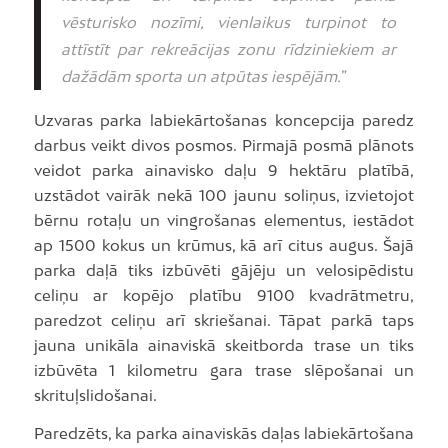
vēsturisko nozīmi, vienlaikus turpinot to
attīstīt par rekreācijas zonu rīdziniekiem ar
dažādām sporta un atpūtas iespējām.
”
Uzvaras parka labiekārtošanas koncepcija paredz
darbus veikt divos posmos. Pirmajā posmā plānots
veidot parka ainavisko daļu 9 hektāru platībā,
uzstādot vairāk nekā 100 jaunu soliņus, izvietojot
bērnu rotaļu un vingrošanas elementus, iestādot
ap 1500 kokus un krūmus, kā arī citus augus. Šajā
parka daļā tiks izbūvēti gājēju un velosipēdistu
celiņu ar kopējo platību 9100 kvadrātmetru,
paredzot celiņu arī skriešanai. Tāpat parkā taps
jauna unikāla ainaviskā skeitborda trase un tiks
izbūvēta 1 kilometru gara trase slēpošanai un
skrituļslidošanai.
Paredzēts, ka parka ainaviskās daļas labiekārtošana