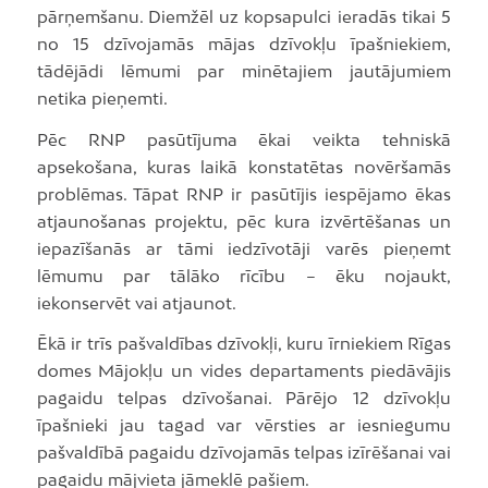
pārņemšanu. Diemžēl uz kopsapulci ieradās tikai 5
no 15 dzīvojamās mājas dzīvokļu īpašniekiem,
tādējādi lēmumi par minētajiem jautājumiem
netika pieņemti.
Pēc RNP pasūtījuma ēkai veikta tehniskā
apsekošana, kuras laikā konstatētas novēršamās
problēmas. Tāpat RNP ir pasūtījis iespējamo ēkas
atjaunošanas projektu, pēc kura izvērtēšanas un
iepazīšanās ar tāmi iedzīvotāji varēs pieņemt
lēmumu par tālāko rīcību – ēku nojaukt,
iekonservēt vai atjaunot.
Ēkā ir trīs pašvaldības dzīvokļi, kuru īrniekiem Rīgas
domes Mājokļu un vides departaments piedāvājis
pagaidu telpas dzīvošanai. Pārējo 12 dzīvokļu
īpašnieki jau tagad var vērsties ar iesniegumu
pašvaldībā pagaidu dzīvojamās telpas izīrēšanai vai
pagaidu mājvieta jāmeklē pašiem.