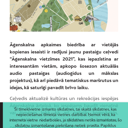
Āgenskalna apkaimes biedrība ar vietējās
kopienas iesaisti ir radījusi jaunu pastaigu ceļvedi
“Āgenskalna vietzīmes 2021”, kas iepazīstina ar
interesantām vietām, apkopo šosezon aktuālās
audio pastaigas (audiogidus un mākslas
projektus), kā arī piedāvā tematiskus maršrutus un
idejas, kā saturīgi pavadīt brīvo laiku.
Ceļvedis aktualizē kultūras un rekreācijas iespējas
Āgenskalna ārtelpā, ko iespējams baudīt vienatnē
Šī tīmekļvietne izmanto sīkdatnes, tai skaitā sīkdatnes, kas
vai ģimenes lokā, kā arī nelielās kompānijās,
nepieciešamas tīmekļa vietnes darbībai. Ņemot vērā, ka
respektējot Covid-19 izplatības mazināšanai
interneta vietne nedarbosies, ja sīkdatnes netiks izmantotas, šo
sīkdatņu izmantošanai piekrišana netiek prasīta. Papildus
nepieciešamos drošības pasākumus.