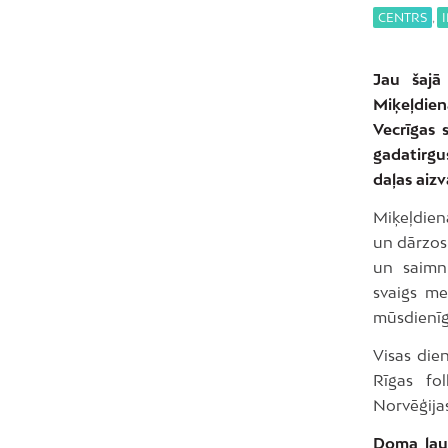
CENTRS
,
Jau šajā
Miķeļdien
Vecrīgas 
gadatirgus
daļas aiz
Miķeļdien
un dārzos
un saimni
svaigs me
mūsdienīg
Visas die
Rīgas fol
Norvēģija
Doma la