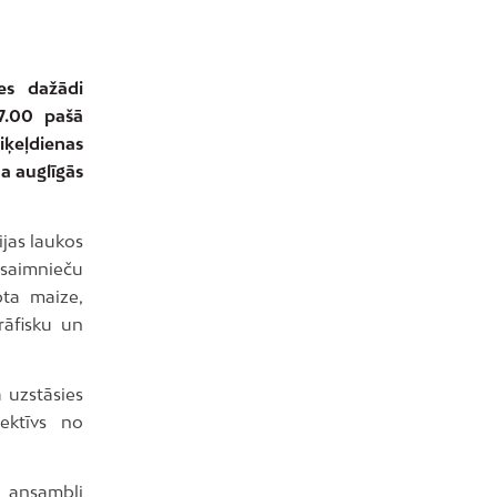
es dažādi
17.00 pašā
iķeļdienas
da auglīgās
jas laukos
 saimnieču
pta maize,
rāfisku un
 uzstāsies
lektīvs no
o ansambli