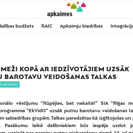
dalības budžets
RAIC
Apkaimju biedrības
Integrācij
 MEŽI KOPĀ AR IEDZĪVOTĀJIEM UZSĀK
 BAROTAVU VEIDOŠANAS TALKAS
PĻAVNIEKI
ionālo vēstījumu “Rūpējies, bet nekaitē!” SIA “Rīgas m
s programma “EkVidO” uzsāk putnu barotavu veidošanas t
m sabiedrības grupām. Talkas paredzētas kā izglītojošas un 
s. Pasākumu laikā dalībniekiem būs iespēja uzdot j
am, uzzināt par pareizu putnu piebarošanu ziemā, kā arī 