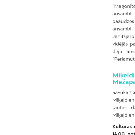
“Magonīt
ansambli “
paaudzes 
ansambli 
Janitsjar
vidējās p
deju ans
“Perlamutr
Miķeļ
Mežapa
Savukārt
Miķeļdien
tautas d
Miķeļdien
Kultūras 
14.00 not