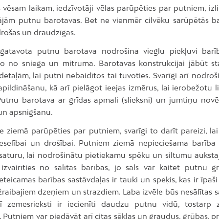
 vēsam laikam, iedzīvotāji vēlas parūpēties par putniem, iz
ājām putnu barotavas. Bet ne vienmēr cilvēku sarūpētās ba
rošas un draudzīgas.
agatavota putnu barotava nodrošina vieglu piekļuvi barīb
to no sniega un mitruma. Barotavas konstrukcijai jābūt sta
etaļām, lai putni nebaidītos tai tuvoties. Svarīgi arī nodroš
pildināšanu, kā arī pielāgot ieejas izmērus, lai ierobežotu 
 Putnu barotava ar grīdas apmali (slieksni) un jumtiņu novē
 un apsnigšanu.
e ziemā parūpēties par putniem, svarīgi to darīt pareizi, la
veselībai un drošībai. Putniem ziemā nepieciešama barība
 saturu, lai nodrošinātu pietiekamu spēku un siltumu auksta
r izvairīties no sālītas barības, jo sāls var kaitēt putnu 
Ieteicamas barības sastāvdaļas ir tauki un speķis, kas ir īpaš
ižraibajiem dzeņiem un strazdiem. Laba izvēle būs nesālītas
rī zemesrieksti ir iecienīti daudzu putnu vidū, tostarp 
. Putniem var piedāvāt arī citas sēklas un graudus, grūbas, pr