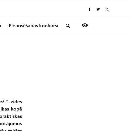
a
Finansēšanas konkursi
eži” vides
alkas kopā
praktiskas
autājumus
pašu rokām