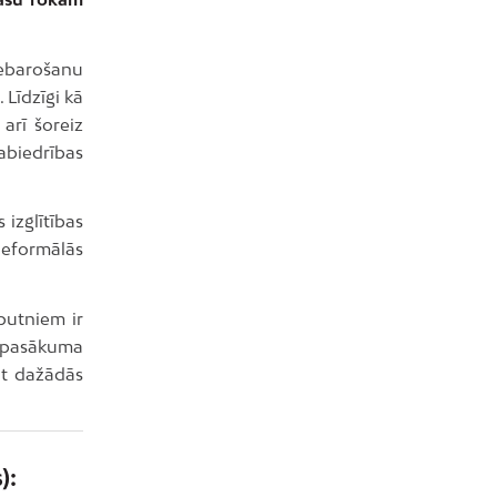
iebarošanu
 Līdzīgi kā
arī šoreiz
abiedrības
 izglītības
neformālās
putniem ir
 pasākuma
ot dažādās
):