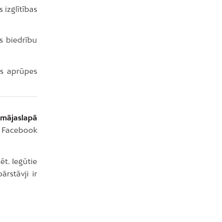
 izglītības
 biedrību
ās aprūpes
 mājaslapā
” Facebook
ēt. Iegūtie
ārstāvji ir