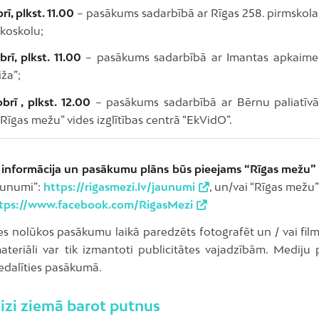
rī, plkst. 11.00
– pasākums sadarbībā ar Rīgas 258. pirmskolas
Ekoskolu;
brī, plkst. 11.00
– pasākums sadarbībā ar Imantas apkaimes
ža”;
brī , plkst. 12.00
– pasākums sadarbībā ar Bērnu paliatīv
“Rīgas mežu” vides izglītības centrā “EkVidO”.
 informācija un pasākumu plāns būs pieejams “Rīgas mežu”
aunumi”:
https://rigasmezi.lv/jaunumi
, un/vai “Rīgas mežu
tps://www.facebook.com/RigasMezi
es nolūkos pasākumu laikā paredzēts fotografēt un / vai film
ateriāli var tik izmantoti publicitātes vajadzībām. Mediju p
iedalīties pasākumā.
izi ziemā barot putnus