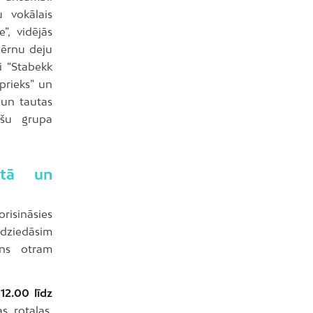
 vokālais
e”, vidējās
bērnu deju
i “Stabekk
prieks” un
 un tautas
īšu grupa
ntā un
risināsies
zdziedāsim
ens otram
 12.00 līdz
s rotaļas,