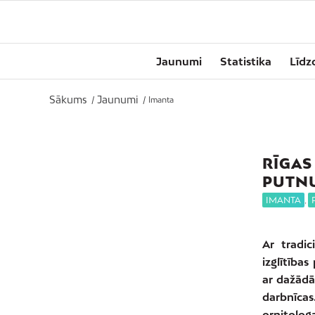
Jaunumi
Statistika
Līdz
Sākums
Jaunumi
/
/
Imanta
RĪGAS
PUTNU
IMANTA
,
Ar tradic
izglītība
ar dažādā
darbnīca
ornitolog