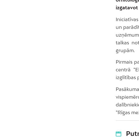
izgatavot
Iniciatīv
un parādīt
uzņēmuma 
talkas no
grupām.
Pirmais pa
centrā “E
izglītība
Pasākuma 
vispiemē
dalībniek
“Rīgas mež
Putn