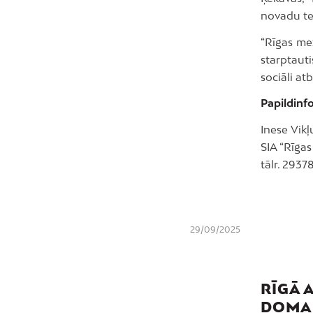
novadu ter
“Rīgas me
starptauti
sociāli at
Papildinfo
Inese Vikļ
SIA “Rīgas
tālr. 2937
29/09/2025
RĪGĀ 
DOMA 