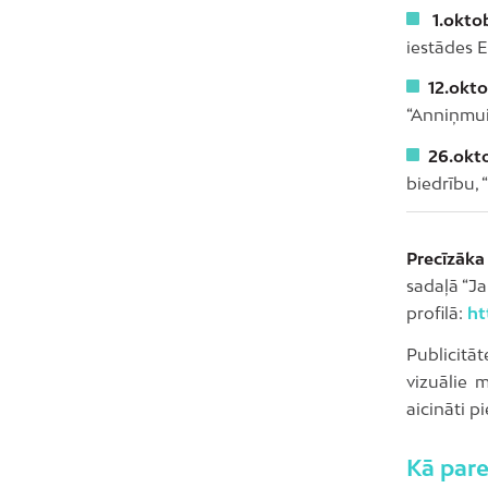
1.oktob
iestādes 
12.okto
“Anniņmui
26.okto
biedrību, 
Precīzāka
sadaļā “J
profilā:
ht
Publicitāt
vizuālie m
aicināti p
Kā pare