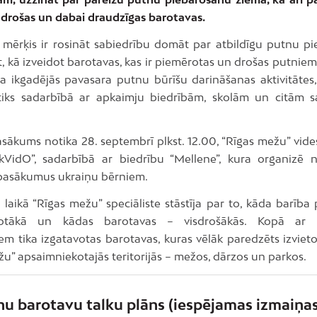
 drošas un dabai draudzīgas barotavas.
as mērķis ir rosināt sabiedrību domāt par atbildīgu putnu p
, kā izveidot barotavas, kas ir piemērotas un drošas putniem.
ikgadējās pavasara putnu būrīšu darināšanas aktivitātes, 
tiks sadarbībā ar apkaimju biedrībām, skolām un citām s
sākums notika 28. septembrī plkst. 12.00, “Rīgas mežu” vides
kVidO”, sadarbībā ar biedrību “Mellene”, kura organizē 
s pasākumus ukraiņu bērniem.
laikā “Rīgas mežu” speciāliste stāstīja par to, kāda barība 
rotākā un kādas barotavas – visdrošākās. Kopā ar
iem tika izgatavotas barotavas, kuras vēlāk paredzēts izviet
u” apsaimniekotajās teritorijās – mežos, dārzos un parkos.
u barotavu talku plāns (iespējamas izmaiņas