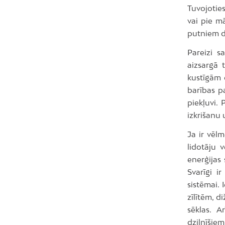
Tuvojoties
vai pie m
putniem d
Pareizi s
aizsargā 
kustīgām d
barības pa
piekļuvi.
izkrišanu
Ja ir vēlm
lidotāju 
enerģijas
Svarīgi i
sistēmai. 
zīlītēm, d
sēklas. A
dzilnīšiem