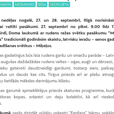
IMANTA
,
MEŽAPARKS
,
RĪGA
,
VECPILSĒTA
 nedēļas nogalē, 27. un 28. septembrī, Rīgā norisināsi
ai veltīti pasākumi. 27. septembrī no plkst. 9.00 līdz 
sirdī, Doma laukumā ar rudens ražas svētku pasākumu “M
” tradicionāli godināsim skaistu, latvisku ieražu – senos ga
vadīšanas svētkus – Miķeļus.
as gadatirgus būs īsta rudens garšu un smaržu parāde – Latvi
 augušas daždažādas rudens veltes – ogas, augļi un dārzeņi,
eku gatavoti daudzveidīgi gardumi, tostarp siers, pašce
dus un daudz kas cits. Tirgus priecēs arī ar plašu etnog
u lietišķās mākslas darinājumu klāstu.
nas garumā apmeklētājus priecēs skatuves programma, kurā
kloras kopas, orķestri un deju kolektīvi, kā arī viesko
s.
ukumā
varēs dzirdēt pūtēju orķestri “Fanfara”, bērnu vokāl