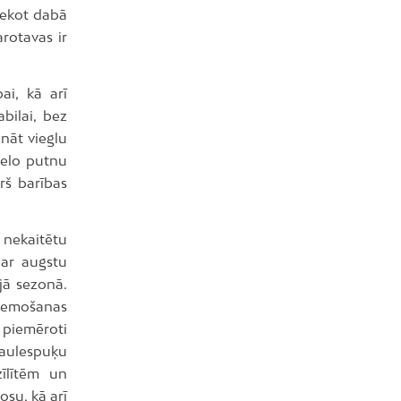
liekot dabā
rotavas ir
ai, kā arī
bilai, bez
ināt vieglu
lielo putnu
rš barības
i nekaitētu
 ar augstu
jā sezonā.
gremošanas
i piemēroti
 saulespuķu
zīlītēm un
osu, kā arī