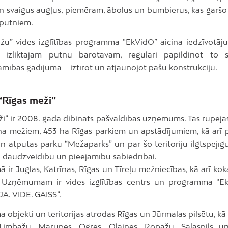
un svaigus augļus, piemēram, ābolus un bumbierus, kas garšo
 putniem.
žu” vides izglītības programma “EkVidO” aicina iedzīvotāju
 izliktajām putnu barotavām, regulāri papildinot to 
mības gadījumā – iztīrot un atjaunojot pašu konstrukciju.
“Rīgas meži”
ži” ir 2008. gadā dibināts pašvaldības uzņēmums. Tas rūpēja
 ha mežiem, 453 ha Rīgas parkiem un apstādījumiem, kā arī 
n atpūtas parku “Mežaparks” un par šo teritoriju ilgtspējīgu
o daudzveidību un pieejamību sabiedrībai.
ir Juglas, Katrīnas, Rīgas un Tīreļu mežniecības, kā arī ko
 Uzņēmumam ir vides izglītības centrs un programma “E
A. VIDE. GAISS”.
bjekti un teritorijas atrodas Rīgas un Jūrmalas pilsētu, kā
Limbažu, Mārupes, Ogres, Olaines, Ropažu, Salaspils u