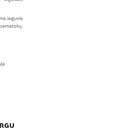
ms ieguvis
i pamatotu,
aļa
IRGU