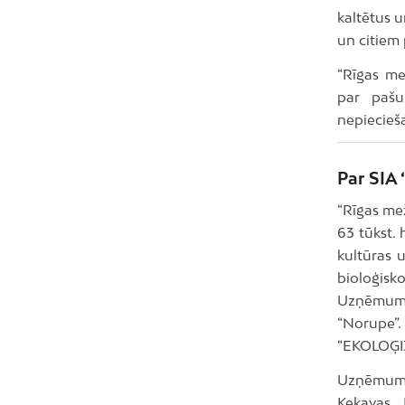
kaltētus 
un citiem
“Rīgas me
par pašu
nepiecieša
Par SIA 
“Rīgas me
63 tūkst.
kultūras u
bioloģisk
Uzņēmumā 
“Norupe”.
“EKOLOĢIJ
Uzņēmuma o
Ķekavas, 