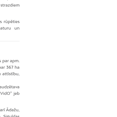
 strazdiem
s rūpēties
saturu un
s par apm.
par 367 ha
 attīstību,
kaudzētava
kVidO” jeb
 arī Ādažu,
n Siguldas