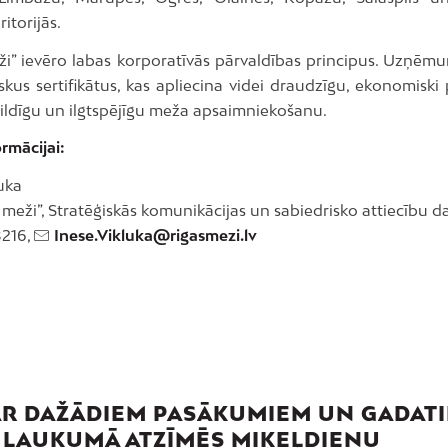
itorijās.
ži” ievēro labas korporatīvās pārvaldības principus. Uzņēmu
skus sertifikātus, kas apliecina videi draudzīgu, ekonomisk
bildīgu un ilgtspējīgu meža apsaimniekošanu.
rmācijai:
uka
 meži”, Stratēģiskās komunikācijas un sabiedrisko attiecību d
8216,
Inese.Vikluka@rigasmezi.lv
AR DAŽĀDIEM PASĀKUMIEM UN GADAT
LAUKUMĀ ATZĪMĒS MIĶEĻDIENU