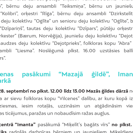
e”, bērnu deju ansambli “Teiksmiņa”, bērnu un jauniešu
Kolibri”, orķestri “Rīga”, bērnu deju ansambli “Dzirkstelīt
deju kolektīvu “Oglīte” un senioru deju kolektīvu “Oglīte”, 
“Dzīpariņš”, tautas deju kolektīvu “Dzīpars”, pūtēju orķestr
orkester” (Bærum, Norvēģija), jauniešu deju kolektīvu “Dejot
aaudzes deju kolektīvu “Dejotprieks”, folkloras kopu “Abra”
ambli “Liesma”. Noslēgumā plkst. 16.00 uzstāsies ball
s”.
dienas pasākumi “Mazajā ģildē”, Ima
rkā
28. septembrī no plkst. 12.00 līdz 13.00 Mazās ģildes dārzā
no
a ar sievu folkloras kopu “Vilcenes” dalību, ar kuru kopā i
ziesmas, iesim rotaļās, uzzināsim un atgādināsim vi
as ticējumus, paražas un nobaudīsim ražas augļus.
centrā “Imanta”
pasākumā “Miķelīt’s bagāts vīrs”
no plkst.
iks
radošās darbnīcas bērniem un jauniešiem, Miķeļdiena