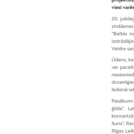
viesi varē
20. jubile
zināšanas
“Baltās n
izstrādāji
Veldre sad
Ūdens, kas
var pacelt
nesasnied
drosmīgi
ikdienā ie
Pasākumi 
ģilde”, L
koncertzāl
Suns”, Rad
Rīgas Lai