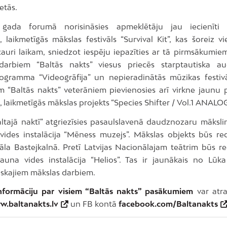
etās.
s gada forumā norisināsies apmeklētāju jau iecienīti 
 laikmetīgās mākslas festivāls “Survival Kit”, kas šoreiz vi
cauri laikam, sniedzot iespēju iepazīties ar tā pirmsākumiem
arbiem “Baltās nakts” viesus priecēs starptautiska au
ogramma “Videogrāfija” un nepieradinātās mūzikas festiv
m “Baltās nakts” veterāniem pievienosies arī virkne jaunu
laikmetīgās mākslas projekts “Species Shifter / Vol.1 ANALOG
ltajā naktī” atgriezīsies pasaulslavenā daudznozaru māksli
ides instalācija “Mēness muzejs”. Mākslas objekts būs re
āla Bastejkalnā. Pretī Latvijas Nacionālajam teātrim būs r
auna vides instalācija “Helios”. Tas ir jaunākais no Lū
skajiem mākslas darbiem.
nformāciju par visiem “Baltās nakts” pasākumiem
var atra
.baltanakts.lv
un FB kontā
facebook.com/Baltanakts