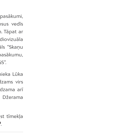
pasākumi,
esus vedīs
. Tāpat ar
diovizuāla
āls “Skaņu
 pasākumu,
S”.
nieka Lūka
dzams virs
edzama arī
ka Džerama
st tīmekļa
.