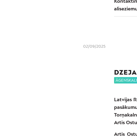
Kontaktin
alisezie
02/09/2025
DZEJA
ĀGENSKAL
Latvijas R
pasākumu,
Torņakalna
Artis Ostu
Artis Ost