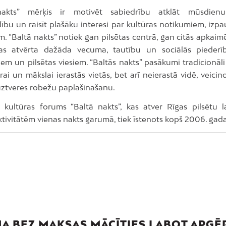
nakts” mērķis ir motivēt sabiedrību atklāt mūsdienu
ību un raisīt plašāku interesi par kultūras notikumiem, iz
 “Baltā nakts” notiek gan pilsētas centrā, gan citās apkaimē
kas atvērta dažāda vecuma, tautību un sociālās pieder
iem un pilsētas viesiem. “Baltās nakts” pasākumi tradicionāl
rai un mākslai ierastās vietās, bet arī neierastā vidē, veicin
uztveres robežu paplašināšanu.
kultūras forums “Baltā nakts”, kas atver Rīgas pilsētu l
tivitātēm vienas nakts garumā, tiek īstenots kopš 2006. gada
JA BEZ MAKSAS MĀCĪTIES LABOT APĢ