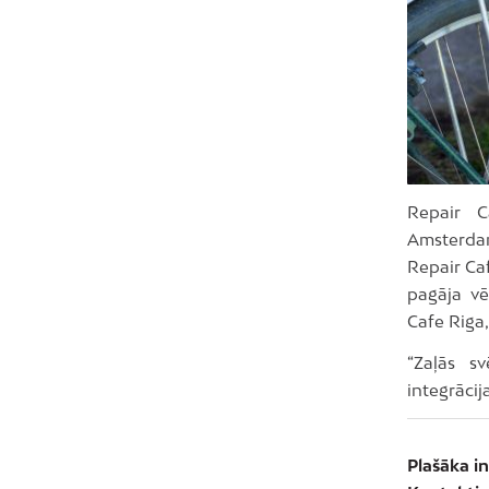
Repair C
Amsterdam
Repair Caf
pagāja vē
Cafe Riga
“Zaļās sv
integrāci
Plašāka in