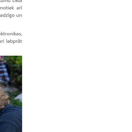
kumu cikla
notiek arī
jadzīgo un
ktronikas,
ri labprāt