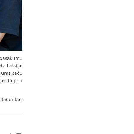
 pasākumu
z Latvijai
ākums, taču
kās Repair
abiedrības