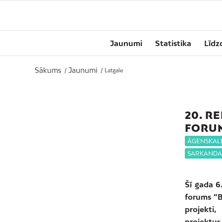
Jaunumi
Statistika
Līdz
Sākums
Jaunumi
/
/
Latgale
20. R
FORUM
ĀGENSKAL
SARKAND
Šī gada 6
forums “B
projekti,
projektus