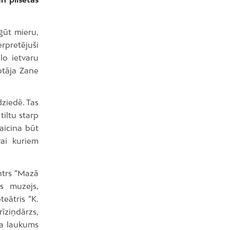
 gūt mieru,
rpretējuši
lo ietvaru
notāja Zane
dziedē. Tas
tiltu starp
aicina būt
ai kuriem
ntrs “Mazā
as muzejs,
teātris “K.
rīziņdārzs,
ma laukums