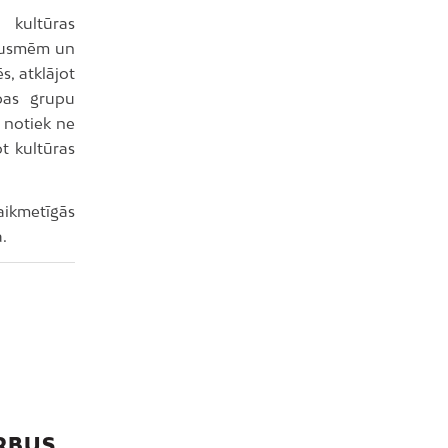
 kultūras
pausmēm un
s, atklājot
ības grupu
i notiek ne
ot kultūras
aikmetīgās
.
ĒRBUS