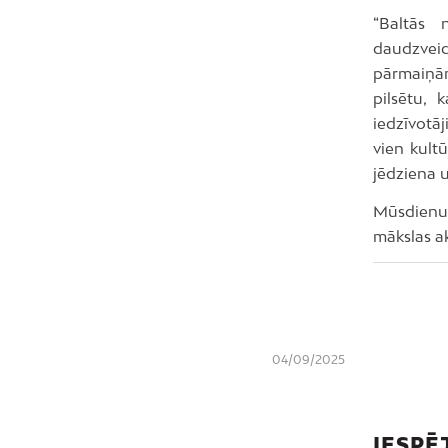
“Baltās 
daudzveid
pārmaiņām.
pilsētu, 
iedzīvotāj
vien kultū
jēdziena 
Mūsdienu 
mākslas ak
04/09/2025
IESPĒ