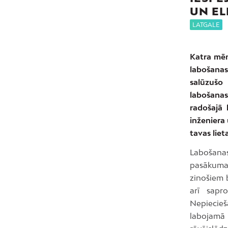
UN EL
LATGALE
Katra mēn
labošanas
salūzušo 
labošanas
radošajā 
inženiera 
tavas lie
Labošanas
pasākuma 
zinošiem b
arī sapr
Nepiecieš
labojamā 