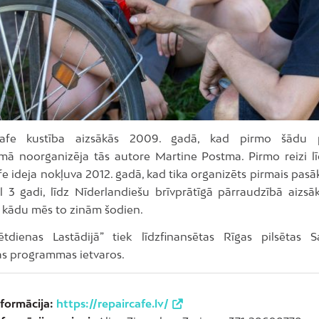
afe kustība aizsākās 2009. gadā, kad pirmo šādu
ā noorganizēja tās autore Martine Postma. Pirmo reizi līd
e ideja nokļuva 2012. gadā, kad tika organizēts pirmais pas
l 3 gadi, līdz Nīderlandiešu brīvprātīgā pārraudzībā aizsā
, kādu mēs to zinām šodien.
ētdienas Lastādijā” tiek līdzfinansētas Rīgas pilsētas S
jas programmas ietvaros.
formācija:
https://repaircafe.lv/