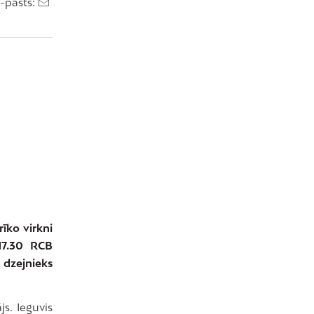
e-pasts:
rīko virkni
 17.30 RCB
s dzejnieks
js. Ieguvis