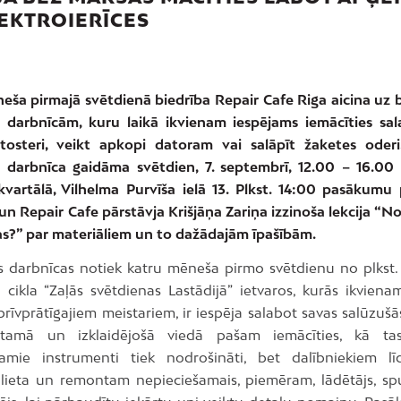
EKTROIERĪCES
eša pirmajā svētdienā biedrība Repair Cafe Riga aicina uz
 darbnīcām, kuru laikā ikvienam iespējams iemācīties sa
tosteri, veikt apkopi datoram vai salāpīt žaketes ode
 darbnīca gaidāma svētdien, 7. septembrī, 12.00 – 16.00 
kvartālā, Vilhelma Purvīša ielā 13. Plkst. 14:00 pasākumu 
un Repair Cafe pārstāvja Krišjāņa Zariņa izzinoša lekcija “N
tas?” par materiāliem un to dažādajām īpašībām.
 darbnīcas notiek katru mēneša pirmo svētdienu no plkst. 1
cikla “Zaļās svētdienas Lastādijā” ietvaros, kurās ikviena
rīvprātīgajiem meistariem, ir iespēja salabot savas salūzušās
otamā un izklaidējošā viedā pašam iemācīties, kā ta
amie instrumenti tiek nodrošināti, bet dalībniekiem l
lieta un remontam nepieciešamais, piemēram, lādētājs, spu