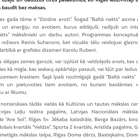
s baudīt bez maksas.
jas gada tēma ir “Dzidrie avoti”. Šogad “Baltā nakts” aicina
 un enerģiju no avotiem, kurus atklājuši, radījuši un inte
akts” mākslinieki un darbu autori. Programmas konceptuā
s režisors Reinis Suhanovs, bet vizuālo tēlu veidojusi glez
arbībā ar grafisko dizaineri Karolu Rubeni.
 slēpjas zemes garozā, var izplūst kā veldzējošs avots, kas 
ies kā migla, kas ieskauj apkārtējo pasauli, vai kļūt par ledus 
zamiem krastiem. Šajā īpaši nozīmīgajā gadā “Baltā nakts” 
em un pietuvoties tiem avotiem, no kuriem baidāmies v
tu ar līkumu.
norisināsies tādās vietās kā Kultūras un tautas mākslas ce
atvijas Leļļu teātra pagalms, Latvijas Nacionālais māksl
e “Ave Sol”, Rīgas Sv. Jēkaba katedrāle, Berga Bazārs, kino
ošais kvartāls “Veldze”, Sporta 2 kvartāls, Aristīda pagalms, G
kmetīgās mākslas telpa, Rīgas Doma dārzs, Bastejkalns, Do