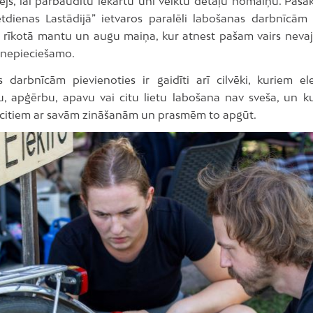
zējs, lai pārbaudītu iekārtu uni veiktu detaļu nomaiņu. Pasā
ētdienas Lastādijā” ietvaros paralēli labošanas darbnīcām 
 rīkotā mantu un augu maiņa, kur atnest pašam vairs neva
v nepieciešamo.
 darbnīcām pievienoties ir gaidīti arī cilvēki, kuriem ele
u, apģērbu, apavu vai citu lietu labošana nav sveša, un ku
 citiem ar savām zināšanām un prasmēm to apgūt.