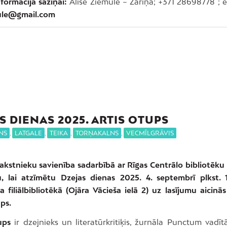
formācija saziņai:
Alise Ziemule – Zariņa; +371 28698778 ; 
mule@gmail.com
S DIENAS 2025. ARTIS OTUPS
NS
,
LATGALE
,
TEIKA
,
TORŅAKALNS
,
VECMĪLGRĀVIS
akstnieku savienība sadarbībā ar Rīgas Centrālo bibliotēku 
 lai atzīmētu Dzejas dienas 2025. 4. septembrī plkst.
 filiālbibliotēkā (Ojāra Vācieša ielā 2) uz lasījumu aicinā
ps.
ups
ir dzejnieks un literatūrkritiķis, žurnāla Punctum vadītā