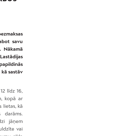
 bezmaksas
labot savu
ri. Nākamā
Lastādijas
papildinās
o kā sastāv
2 līdz 16,
m, kopā ar
 lietas, kā
s darāms.
īdzi jāņem
ldzīte vai