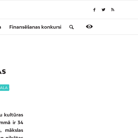
a
Finansēšanas konkursi
AS
SALA
,
u kultūras
ammā ir 34
s, mākslas
n pilsētas