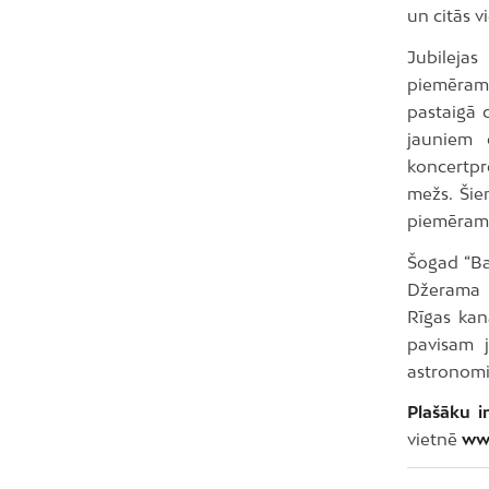
un citās vi
Jubileja
piemēram,
pastaigā 
jauniem d
koncertpr
mežs. Šie
piemēram, 
Šogad “Ba
Džerama v
Rīgas kan
pavisam j
astronomi
Plašāku i
vietnē
www