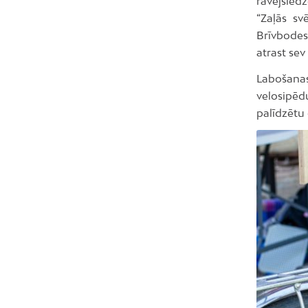
rāvējslēd
“Zaļās sv
Brīvbodes
atrast se
Labošanas
velosipēd
palīdzētu