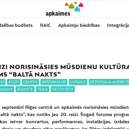
dalības budžets
RAIC
Apkaimju biedrības
Integrācij
EIZI NORISINĀSIES MŪSDIENU KULTŪR
S “BALTĀ NAKTS”
NS
,
AVOTI
,
CENTRS
,
GRĪZIŅKALNS
,
LATGALE
,
PĒTERSALA-ANDREJ
AUGAVA
,
SKANSTE
,
TEIKA
,
VECPILSĒTA
. septembrī Rīgas centrā un apkaimēs norisināsies mūsdien
altā nakts”, kas notiks jau 20. reizi. Šogad foruma progr
 kas ietver koncertus, performances, instalācijas, izrāde
, dzeju un daudzus citus pasākumus, ko Rīgas iedzīvotāji u