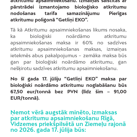
atkritumu apsaimniekošanu. Izmaiņas saistītas ar
pārstrādei izmantojamo bioloģisko atkritumu
nodošanas tarifa samazinājumu Pierīgas
atkritumu poligonā “Getliņi EKO”.
Tā kā Atkritumu apsaimniekošanas likums nosaka,
ka bioloģiski noārdāmo atkritumu
apsaimniekošanas maksa ir 60% no sadzīves
atkritumu apsaimniekošanas maksas, izmaiņas
ietekmēs abus pakalpojumus – zemāka maksa būs
gan par bioloģiski noārdāmo atkritumu, gan
nešķirotu sadzīves atkritumu apsaimniekošanu.
No šī gada 17. jūliju “Getliņi EKO” maksa par
bioloģiski noārdāmo atkritumu noglabāšanu būs
67,50 eur/tonnā bez PVN (līdz šim – 91,00
EUR/tonnā).
Ņemot vērā augstāk minēto, izmaksas
par atkritumu apsaimniekošanu Rīgā,
Vidzemes priekšpilsētā un Ziemeļu rajonā
no 2026. gada 17. jūlija būs: