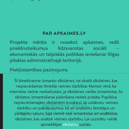
PAR APKAIMES.LV
Projekta mērķis ir nosakot apkaimes, radīt
priekšnoteikumus līdzsvarotas sociāli –
ekonomiskās un telpiskās politikas ieviešanai Rīgas
pilsētas administratīvajā teritorijā.
Piekļūstamības paziņojums
Šī tīmekļvietne izmanto sīkdatnes, tai skaitā sīkdatnes, kas
nepieciešamas tīmekļa vietnes darbībai. Ņemot vērā, ka
interneta vietne nedarbosies, ja sīkdatnes netiks izmantotas, šo
sīkdatņu izmantošanai piekrišana netiek prasīta. Papildus
nepieciešamajām sīkdatnēm (cookies), lai uzlabotu vietnes
JAUNUMI E-PASTĀ
darbību un pakalpojumus, kā arī analizētu lietotājus un
Piesakies un saņem jaunāko informāciju savā e-pastā!
pielāgotu saturu, šajā vietnē tiek izmantotas arī analītiskās
sīkdatnes, kas analizē vietnes darbību. Lai uzzinātu vairāk
apmeklējiet
sīkdatņu
sadaļu.