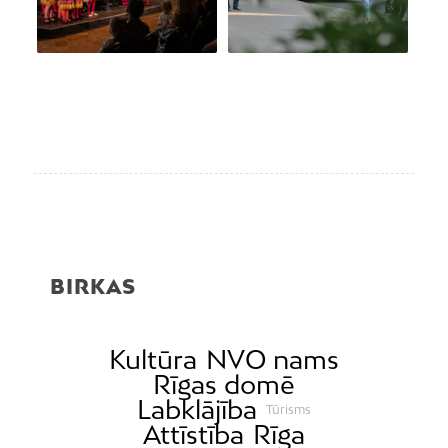
BIRKAS
Kultūra
NVO nams
Rīgas domē
Labklājība
Tūrisms
Attīstība
Rīga