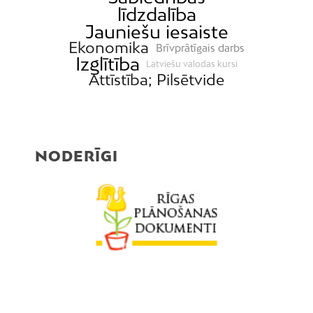
līdzdalība
Jauniešu iesaiste
Ekonomika
Brīvprātīgais darbs
Izglītība
Latviešu valodas kursi
Attīstība; Pilsētvide
NODERĪGI