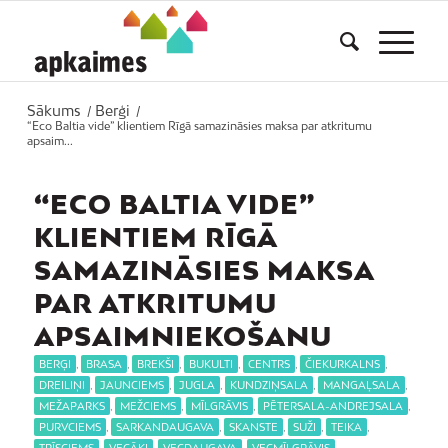
Sākums
Berģi
/
/
“Eco Baltia vide” klientiem Rīgā samazināsies maksa par atkritumu
apsaim...
“ECO BALTIA VIDE”
KLIENTIEM RĪGĀ
SAMAZINĀSIES MAKSA
PAR ATKRITUMU
APSAIMNIEKOŠANU
BERĢI
,
BRASA
,
BREKŠI
,
BUKULTI
,
CENTRS
,
ČIEKURKALNS
,
DREILIŅI
,
JAUNCIEMS
,
JUGLA
,
KUNDZIŅSALA
,
MANGAĻSALA
,
MEŽAPARKS
,
MEŽCIEMS
,
MĪLGRĀVIS
,
PĒTERSALA-ANDREJSALA
,
PURVCIEMS
,
SARKANDAUGAVA
,
SKANSTE
,
SUŽI
,
TEIKA
,