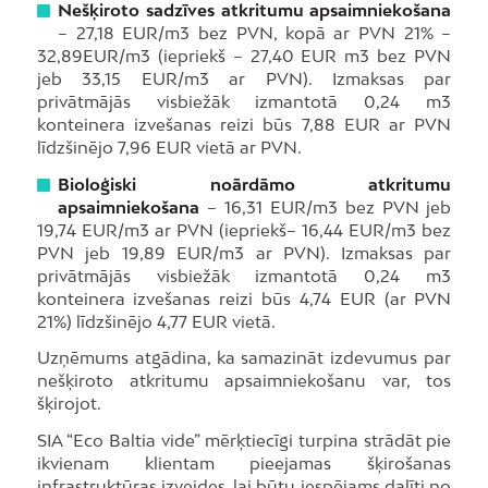
Nešķiroto sadzīves atkritumu apsaimniekošana
– 27,18 EUR/m3 bez PVN, kopā ar PVN 21% –
32,89EUR/m3 (iepriekš – 27,40 EUR m3 bez PVN
jeb 33,15 EUR/m3 ar PVN). Izmaksas par
privātmājās visbiežāk izmantotā 0,24 m3
konteinera izvešanas reizi būs 7,88 EUR ar PVN
līdzšinējo 7,96 EUR vietā ar PVN.
Bioloģiski noārdāmo atkritumu
apsaimniekošana
– 16,31 EUR/m3 bez PVN jeb
19,74 EUR/m3 ar PVN (iepriekš– 16,44 EUR/m3 bez
PVN jeb 19,89 EUR/m3 ar PVN). Izmaksas par
privātmājās visbiežāk izmantotā 0,24 m3
konteinera izvešanas reizi būs 4,74 EUR (ar PVN
21%) līdzšinējo 4,77 EUR vietā.
Uzņēmums atgādina, ka samazināt izdevumus par
nešķiroto atkritumu apsaimniekošanu var, tos
šķirojot.
SIA “Eco Baltia vide” mērķtiecīgi turpina strādāt pie
ikvienam klientam pieejamas šķirošanas
infrastruktūras izveides, lai būtu iespējams dalīti no