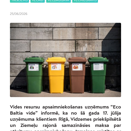
TRĪSCIEMS
,
VECĀĶI
,
VECDAUGAVA
,
VECMĪLGRĀVIS
25/06/2026
Vides resursu apsaimniekošanas uzņēmums “Eco
Baltia vide” informē, ka no šā gada 17. jūlija
uzņēmuma klientiem Rīgā, Vidzemes priekšpilsētā
un Ziemeļu rajonā samazināsies maksa par