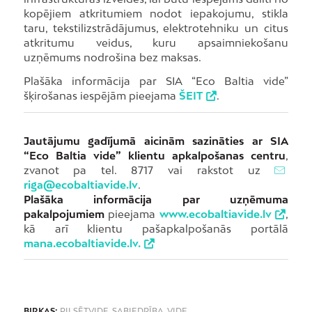
kopējiem atkritumiem nodot iepakojumu, stikla
taru, tekstilizstrādājumus, elektrotehniku un citus
atkritumu veidus, kuru apsaimniekošanu
uzņēmums nodrošina bez maksas.
Plašāka informācija par SIA “Eco Baltia vide”
šķirošanas iespējām pieejama
ŠEIT
.
Jautājumu gadījumā aicinām sazināties ar SIA
“Eco Baltia vide” klientu apkalpošanas centru
,
zvanot pa tel. 8717 vai rakstot uz
riga@ecobaltiavide.lv
.
Plašāka informācija par uzņēmuma
pakalpojumiem
pieejama
www.ecobaltiavide.lv
,
kā arī klientu pašapkalpošanās portālā
mana.ecobaltiavide.lv.
BIRKAS:
PILSĒTVIDE
,
SABIEDRĪBA
,
VIDE