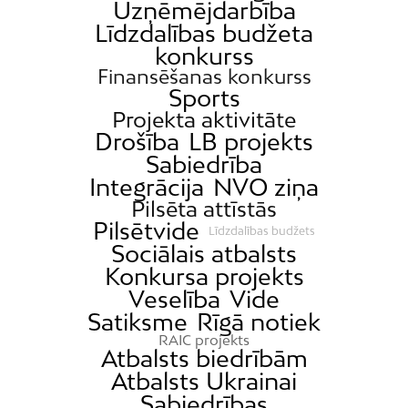
Uzņēmējdarbība
Līdzdalības budžeta
konkurss
Finansēšanas konkurss
Sports
Projekta aktivitāte
Drošība
LB projekts
Sabiedrība
Integrācija
NVO ziņa
Pilsēta attīstās
Pilsētvide
Līdzdalības budžets
Sociālais atbalsts
Konkursa projekts
Veselība
Vide
Satiksme
Rīgā notiek
RAIC projekts
Atbalsts biedrībām
Atbalsts Ukrainai
Sabiedrības