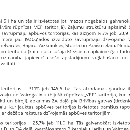
i 3,1 ha un tās ir izvietotas ļoti mazos nogabalos, galvenok
vērs rūpnīcas VEF teritorijā). Zaļumu struktūru apkaimē b
ās savrupmāju apbūves teritorijas, kas aizņem 14,7% jeb 68,9
ielā mērā jau 1930.gados izveidoto savrupmāju dzīvojamo r
 Lielvārdes, Bajāru, Aizkraukles, Stūrīša un Āraišu ielām. Ņem
mu teritoriju (kaimiņos esošajā Mežciema apkaimē gan tādu i
iela uzmanība jāpievērš esošo apstādījumu saglabāšanai un
valitāti.
teritorijas – 31,1% jeb 145,6 ha. Tās atrodamas gandrīz i
ceļu un Vairoga ielu (bijušā rūpnīcas „VEF” teritorija, kur p
kti un biroji), apkaimes ZA daļā pie Brīvības gatves (tirdzni
elu, kur jauktas apbūves teritorijas izvietotas pamīšus (aptv
 ar dažāda rakstura dzīvojamās apbūves teritorijām.
 teritorijas – 23,7% jeb 111,0 ha. Tās galvenokārt izvietot
 D un DA daļā, kvartālos starp Biķernieku, Ieriķu un Vairoga 