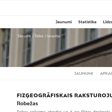
Jaunumi
Statistika
Līdz
Sākums
Teika
/
/
Ģeogrāfija
JAUNUMI
APKAI
FIZĢEOGRĀFISKAIS RAKSTUROJ
Robežas
Teikas apkaime atrodas uz A no Rīgas dzelzceļa 