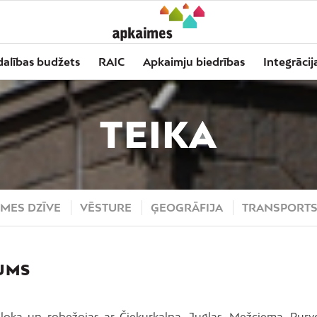
dalības budžets
RAIC
Apkaimju biedrības
Integrācij
TEIKA
MES DZĪVE
VĒSTURE
ĢEOGRĀFIJA
TRANSPORT
UMS
loka un robežojas ar Čiekurkalna, Juglas, Mežciema, Purv