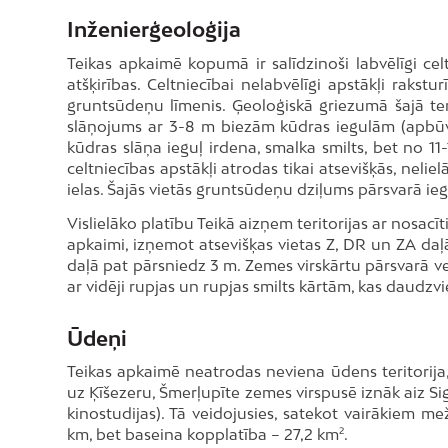
Inženierģeoloģija
Teikas apkaimē kopumā ir salīdzinoši labvēlīgi ce
atšķirības. Celtniecībai nelabvēlīgi apstākļi raksturī
gruntsūdeņu līmenis. Ģeoloģiskā griezumā šajā ter
slāņojums ar 3-8 m biezām kūdras iegulām (apbūvēt
kūdras slāņa ieguļ irdena, smalka smilts, bet no 11
celtniecības apstākļi atrodas tikai atsevišķās, neliel
ielas. Šajās vietās gruntsūdeņu dziļums pārsvarā ieg
Vislielāko platību Teikā aizņem teritorijas ar nosacīt
apkaimi, izņemot atsevišķas vietas Z, DR un ZA daļ
daļā pat pārsniedz 3 m. Zemes virskārtu pārsvarā vei
ar vidēji rupjas un rupjas smilts kārtām, kas daudz
Ūdeņi
Teikas apkaimē neatrodas neviena ūdens teritorija,
uz Ķīšezeru, Šmerļupīte zemes virspusē iznāk aiz Sig
kinostudijas). Tā veidojusies, satekot vairākiem m
km, bet baseina kopplatība – 27,2 km².