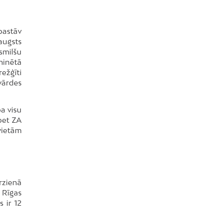
Dreiliņi
Dzirciems
pastāv
Grīziņkalns
 augsts
smilšu
Iļģuciems
minētā
Imanta
ežģīti
lvārdes
Jaunciems
Jugla
pa visu
Katlakalns
bet ZA
Kleisti
 vietām
Kundziņsala
Ķengarags
Ķīpsala
rzienā
Mangaļsala
e Rīgas
Latgale
 ir 12
Mežaparks