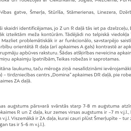
īvības gatve, Šmerļa, Stūrīša, Stāmerienas, Linezera, Dzēr
 skaidri identificējamas, jo Z un R daļā tās iet pa dzelzceļu,
zāk izteiktām meža kontūrām. Tādējādi no telpiskā viedokļa 
 Mazliet problemātiskāk ir ar funkcionālo, savstarpējo saistī
bību orientētā R daļa (arī apkaimes A gals) kontrastē ar ap
vrupmāju apbūves raksturu. Šādas atšķirības neveicina apkai
miņu apkaimju īpatnībām, Teikas robežas ir saprotamas.
itāna laukumu, taču mēroga ziņā nesalīdzināmi ievērojamāki i
iem) – tirdzniecības centrs „Domina” apkaimes DR daļā, pie rob
kaimes ZA daļā.
virsas augstums pārsvarā svārstās starp 7-8 m augstuma atzīm
apkaimes R un Z daļa, kur zemes virsas augstums ir ~7 m v.j.l.
.j.l. Viszemākā ir ZA daļa, kurai cauri plūst Šmerļupīte – tu
n tas ir 5-6 m v.j.l.).