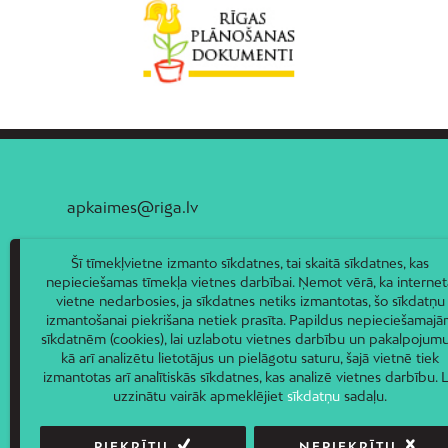
apkaimes@riga.lv
Šī tīmekļvietne izmanto sīkdatnes, tai skaitā sīkdatnes, kas
nepieciešamas tīmekļa vietnes darbībai. Ņemot vērā, ka internet
vietne nedarbosies, ja sīkdatnes netiks izmantotas, šo sīkdatņu
izmantošanai piekrišana netiek prasīta. Papildus nepieciešamaj
sīkdatnēm (cookies), lai uzlabotu vietnes darbību un pakalpojumu
kā arī analizētu lietotājus un pielāgotu saturu, šajā vietnē tiek
izmantotas arī analītiskās sīkdatnes, kas analizē vietnes darbību. L
uzzinātu vairāk apmeklējiet
sīkdatņu
sadaļu.
PIEKRĪTU
NEPIEKRĪTU