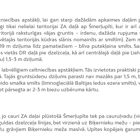
ltniecības apstākļi, lai gan starp dažādām apkaimes daļām 
gi tikai nelielai teritorijai ZA daļā ap Šmerļupīti, kur ir arī
itorijā raksturīgas vājas gruntis − irdenu, dažāda rupjuma 
ajās teritorijās kūdras slānis nomainīts ar smiltīm). Zem 
-19 m dziļuma līdz pamatiežiem – blīva putekļaina smilts. Sar
ās vietās DR daļā pie dzelzceļa, kā arī centrālajā daļā pie Lie
uļ 1,5-3 m dziļumā.
i labvēlīgiem celtniecības apstākļiem. Tās izvietotas praktiski 
ā. Tajās gruntsūdeņu dziļums parasti nav mazāks par 1,5 m, 
do smalka smilts (limnoglaciālā Baltijas ledus ezera smilts),
viet pārsegta ar 2-3 m biezu uzbēruma kārtu.
 jo cauri ZA daļai plūstošā Šmerļupīte tek pa cauruļvadu (vi
uldas dzelzceļa līnijas, bet virzienā uz Biķernieku mežu – pi
ežu grāvjiem Biķernieku meža masīvā. Upītes kopējais garums