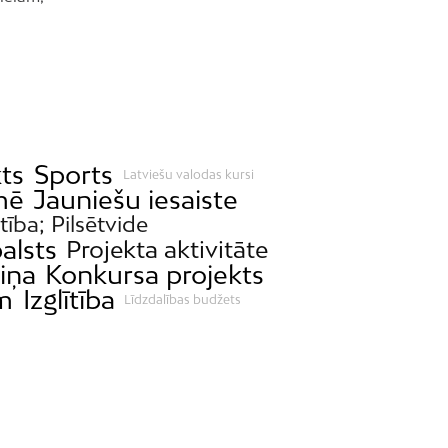
Teika
Torņakalns
Trīsciems
Vecāķi
Vecdaugava
ts
Sports
Vecmīlgrāvis
Latviešu valodas kursi
mē
Jauniešu iesaiste
Vecpilsēta
stība; Pilsētvide
Voleri
alsts
Projekta aktivitāte
Zasulauks
iņa
Konkursa projekts
ām
Izglītība
Ziepniekkalns
Līdzdalības budžets
Zolitūde