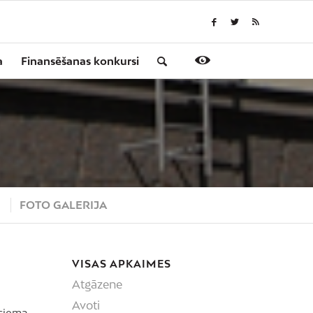
a
Finansēšanas konkursi
S
FOTO GALERIJA
VISAS APKAIMES
Atgāzene
Avoti
ciema,