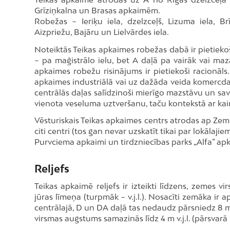
Grīziņkalna un Brasas apkaimēm.
Robežas − Ieriķu iela, dzelzceļš, Lizuma iela, Br
Aizpriežu, Bajāru un Lielvārdes iela.
Noteiktās Teikas apkaimes robežas dabā ir pietiekoši
– pa maģistrālo ielu, bet A daļā pa vairāk vai ma
apkaimes robežu risinājums ir pietiekoši racionāls.
apkaimes industriālā vai uz dažāda veida komercdar
centrālās daļas salīdzinoši mierīgo mazstāvu un sa
vienota veseluma uztveršanu, taču kontekstā ar kai
Vēsturiskais Teikas apkaimes centrs atrodas ap Zem
citi centri (tos gan nevar uzskatīt tikai par lokālaj
Purvciema apkaimi un tirdzniecības parks „Alfa” ap
Reljefs
Teikas apkaimē reljefs ir izteikti līdzens, zemes 
jūras līmeņa (turpmāk − v.j.l.). Nosacīti zemāka ir 
centrālajā, D un DA daļā tas nedaudz pārsniedz 8 m v
virsmas augstums samazinās līdz 4 m v.j.l. (pārsvarā ga