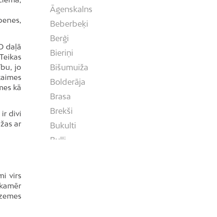
Āgenskalns
benes,
Beberbeķi
Berģi
 D daļā
Bieriņi
Teikas
bu, jo
Bišumuiža
kaimes
Bolderāja
mes kā
Brasa
Brekši
r divi
ežas ar
Bukulti
Buļļi
Centrs
Čiekurkalns
i virs
Daugavgrīva
, kamēr
r zemes
Dārzciems
Dārziņi