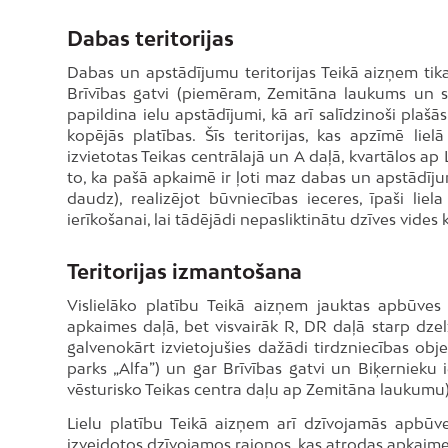
Dabas teritorijas
Dabas un apstādījumu teritorijas Teikā aizņem tika
Brīvības gatvi (piemēram, Zemitāna laukums un sk
papildina ielu apstādījumi, kā arī salīdzinoši plaš
kopējās platības. Šīs teritorijas, kas apzīmē l
izvietotas Teikas centrālajā un A daļā, kvartālos ap
to, ka pašā apkaimē ir ļoti maz dabas un apstādīju
daudz), realizējot būvniecības ieceres, īpaši l
ierīkošanai, lai tādējādi nepasliktinātu dzīves vides k
Teritorijas izmantošana
Vislielāko platību Teikā aizņem jauktas apbūves 
apkaimes daļā, bet visvairāk R, DR daļā starp dzelz
galvenokārt izvietojušies dažādi tirdzniecības obje
parks „Alfa”) un gar Brīvības gatvi un Biķernieku i
vēsturisko Teikas centra daļu ap Zemitāna laukumu)
Lielu platību Teikā aizņem arī dzīvojamās apbūves
izveidotos dzīvojamos rajonos, kas atrodas apkaimes