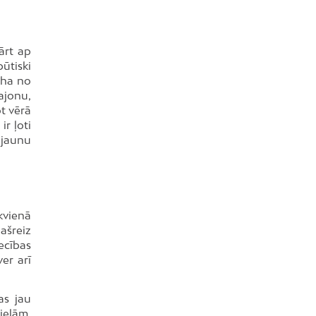
Mežciems
Mīlgrāvis
ārt ap
Mūkupurvs
ūtiski
Pētersala-Andrejsala
 ha no
ajonu,
Pleskodāle
ot vērā
Pļavnieki
r ļoti
 jaunu
Purvciems
Rumbula
Salas
Sarkandaugava
kvienā
Skanste
ašreiz
ecības
Spilve
er arī
Suži
Šampēteris
as jau
Šķirotava
ielām,