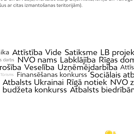
šus ar citas izmantošanas teritorijām).
Attīstība
Vide
Satiksme
LB projek
ika
NVO nams
Labklājība
Rīgas do
is darbs
rošība
Veselība
Uzņēmējdarbība
Attī
Sociālais atb
Finansēšanas konkurss
Tūrisms
Atbalsts Ukrainai
Rīgā notiek
NVO z
s budžeta konkurss
Atbalsts biedrīb