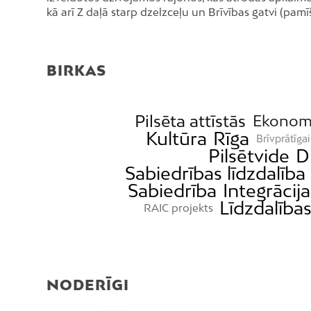
kā arī Z daļā starp dzelzceļu un Brīvības gatvi (pamī
BIRKAS
Pilsēta attīstās
Ekonom
Kultūra
Rīga
Brīvprātīga
Pilsētvide
D
Sabiedrības līdzdalība
Sabiedrība
Integrācija
Līdzdalība
RAIC projekts
NODERĪGI