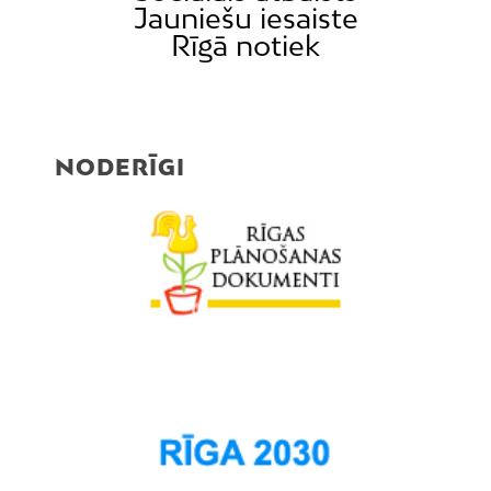
Jauniešu iesaiste
Mūkupurvs
Rīgā notiek
Pētersala-Andrejsala
Pleskodāle
Pļavnieki
Purvciems
NODERĪGI
Rumbula
Salas
Sarkandaugava
Skanste
Spilve
Suži
Šampēteris
Šķirotava
Teika