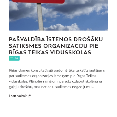
PAŠVALDĪBA ĪSTENOS DROŠĀKU
SATIKSMES ORGANIZĀCIJU PIE
RĪGAS TEIKAS VIDUSSKOLAS
TEIKA
Rīgas domes konsultatīvajā padomē tika izskatīts jautājums
par satiksmes organizācijas izmaiņām pie Rīgas Teikas
vidusskolas. Plānotie risinājumi paredz uzlabot skolēnu un
gājēju drošību, mazināt ceļu satiksmes negadījumu…
Lasīt vairāk