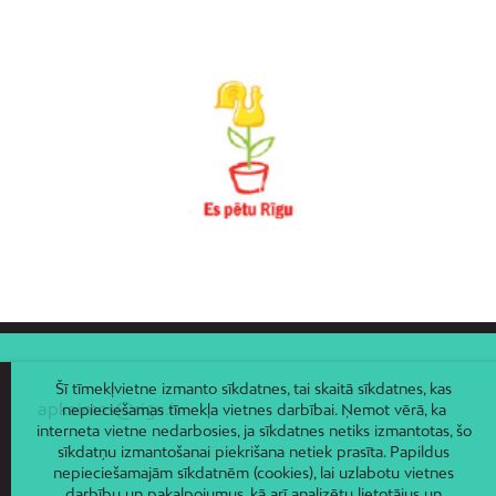
Torņakalns
Trīsciems
Vecāķi
Vecdaugava
Vecmīlgrāvis
Vecpilsēta
Voleri
Zasulauks
Ziepniekkalns
Zolitūde
Šī tīmekļvietne izmanto sīkdatnes, tai skaitā sīkdatnes, kas
apkaimes@riga.lv
nepieciešamas tīmekļa vietnes darbībai. Ņemot vērā, ka
interneta vietne nedarbosies, ja sīkdatnes netiks izmantotas, šo
sīkdatņu izmantošanai piekrišana netiek prasīta. Papildus
nepieciešamajām sīkdatnēm (cookies), lai uzlabotu vietnes
darbību un pakalpojumus, kā arī analizētu lietotājus un