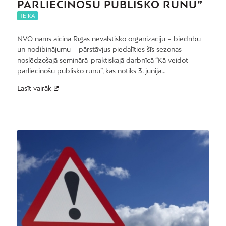
PĀRLIECINOŠU PUBLISKO RUNU”
TEIKA
NVO nams aicina Rīgas nevalstisko organizāciju – biedrību
un nodibinājumu – pārstāvjus piedalīties šīs sezonas
noslēdzošajā seminārā-praktiskajā darbnīcā “Kā veidot
pārliecinošu publisko runu”, kas notiks 3. jūnijā…
Lasīt vairāk