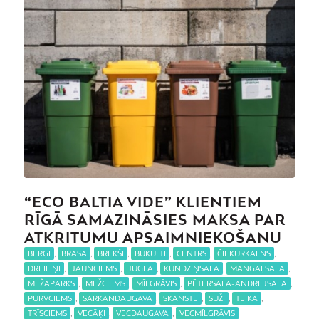
“ECO BALTIA VIDE” KLIENTIEM
RĪGĀ SAMAZINĀSIES MAKSA PAR
ATKRITUMU APSAIMNIEKOŠANU
BERĢI
,
BRASA
,
BREKŠI
,
BUKULTI
,
CENTRS
,
ČIEKURKALNS
,
DREILIŅI
,
JAUNCIEMS
,
JUGLA
,
KUNDZIŅSALA
,
MANGAĻSALA
,
MEŽAPARKS
,
MEŽCIEMS
,
MĪLGRĀVIS
,
PĒTERSALA-ANDREJSALA
,
PURVCIEMS
,
SARKANDAUGAVA
,
SKANSTE
,
SUŽI
,
TEIKA
,
TRĪSCIEMS
,
VECĀĶI
,
VECDAUGAVA
,
VECMĪLGRĀVIS