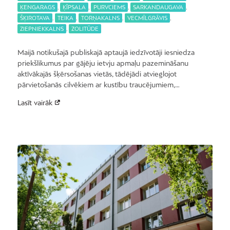
ĶENGARAGS
,
ĶĪPSALA
,
PURVCIEMS
,
SARKANDAUGAVA
,
ŠĶIROTAVA
,
TEIKA
,
TORŅAKALNS
,
VECMĪLGRĀVIS
,
ZIEPNIEKKALNS
,
ZOLITŪDE
Maijā notikušajā publiskajā aptaujā iedzīvotāji iesniedza
priekšlikumus par gājēju ietvju apmaļu pazemināšanu
aktīvākajās šķērsošanas vietās, tādējādi atvieglojot
pārvietošanās cilvēkiem ar kustību traucējumiem,…
Lasīt vairāk