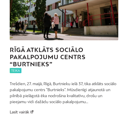
RĪGĀ ATKLĀTS SOCIĀLO
PAKALPOJUMU CENTRS
“BURTNIEKS”
TEIKA
Trešdien, 27. maijā, Rīgā, Burtnieku ielā 37, tika atklāts sociālo
pakalpojumu centrs “Burtnieks”. Mūsdienīgi atjaunotā un
pilnībā pielāgotā ēka nodrošina kvalitatīvu, drošu un
pieejamu vidi dažādu sociālo pakalpojumu…
Lasīt vairāk