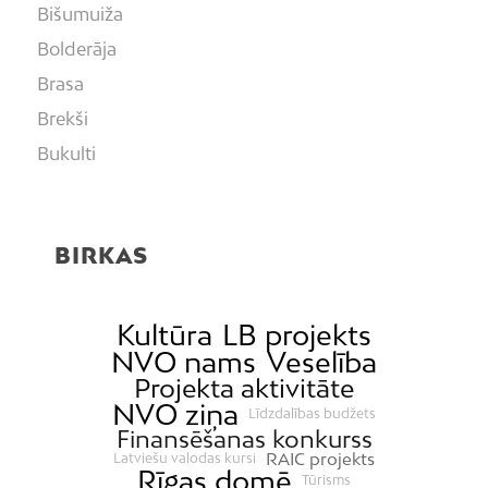
Bišumuiža
Bolderāja
Brasa
Brekši
Bukulti
Buļļi
Centrs
BIRKAS
Čiekurkalns
Daugavgrīva
Dārzciems
Kultūra
LB projekts
NVO nams
Veselība
Dārziņi
Projekta aktivitāte
Dreiliņi
NVO ziņa
Līdzdalības budžets
Dzirciems
Finansēšanas konkurss
RAIC projekts
Latviešu valodas kursi
Grīziņkalns
Rīgas domē
Tūrisms