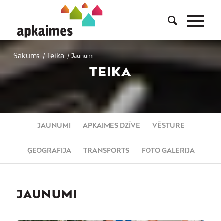
Sākums
Teika
/
/
Jaunumi
TEIKA
JAUNUMI
APKAIMES DZĪVE
VĒSTURE
ĢEOGRĀFIJA
TRANSPORTS
FOTO GALERIJA
JAUNUMI