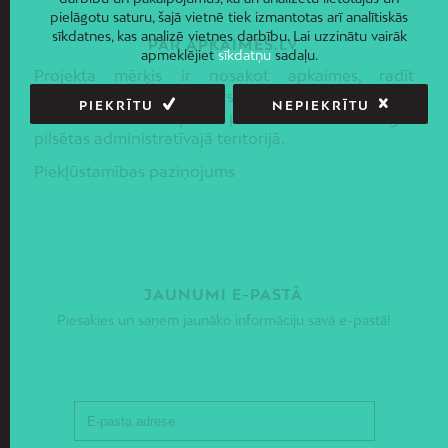
pielāgotu saturu, šajā vietnē tiek izmantotas arī analītiskās
sīkdatnes, kas analizē vietnes darbību. Lai uzzinātu vairāk
PAR APKAIMES.LV
apmeklējiet
sīkdatņu
sadaļu.
Projekta mērķis ir nosakot apkaimes, radīt
priekšnoteikumus līdzsvarotas sociāli –
PIEKRĪTU
NEPIEKRĪTU
ekonomiskās un telpiskās politikas ieviešanai Rīgas
pilsētas administratīvajā teritorijā.
Piekļūstamības paziņojums
JAUNUMI E-PASTĀ
Piesakies un saņem jaunāko informāciju savā e-pastā!