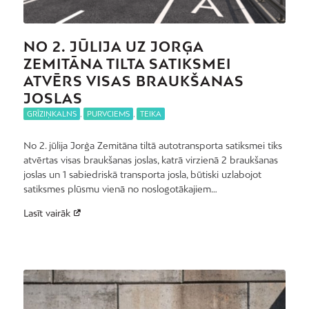
NO 2. JŪLIJA UZ JORĢA
ZEMITĀNA TILTA SATIKSMEI
ATVĒRS VISAS BRAUKŠANAS
JOSLAS
GRĪZIŅKALNS
,
PURVCIEMS
,
TEIKA
No 2. jūlija Jorģa Zemitāna tiltā autotransporta satiksmei tiks
atvērtas visas braukšanas joslas, katrā virzienā 2 braukšanas
joslas un 1 sabiedriskā transporta josla, būtiski uzlabojot
satiksmes plūsmu vienā no noslogotākajiem…
Lasīt vairāk