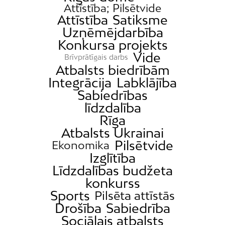
Iļģuciems
Attīstība; Pilsētvide
Attīstība
Satiksme
Imanta
Uzņēmējdarbība
Jaunciems
Konkursa projekts
Jugla
Vide
Brīvprātīgais darbs
Atbalsts biedrībām
Katlakalns
Integrācija
Labklājība
Kleisti
Sabiedrības
Kundziņsala
līdzdalība
Rīga
Ķengarags
Atbalsts Ukrainai
Ķīpsala
Pilsētvide
Ekonomika
Mangaļsala
Izglītība
Latgale
Līdzdalības budžeta
konkurss
Mežaparks
Sports
Pilsēta attīstās
Mežciems
Drošība
Sabiedrība
Mīlgrāvis
Sociālais atbalsts