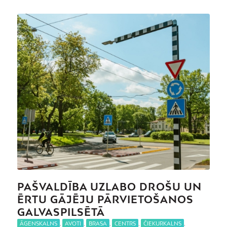
PAŠVALDĪBA UZLABO DROŠU UN
ĒRTU GĀJĒJU PĀRVIETOŠANOS
GALVASPILSĒTĀ
ĀGENSKALNS
,
AVOTI
,
BRASA
,
CENTRS
,
ČIEKURKALNS
,