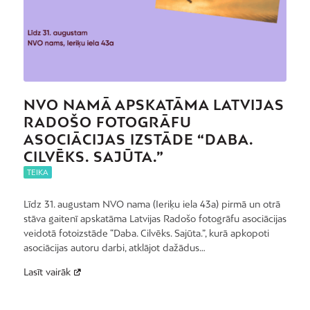
NVO NAMĀ APSKATĀMA LATVIJAS
RADOŠO FOTOGRĀFU
ASOCIĀCIJAS IZSTĀDE “DABA.
CILVĒKS. SAJŪTA.”
TEIKA
Līdz 31. augustam NVO nama (Ieriķu iela 43a) pirmā un otrā
stāva gaitenī apskatāma Latvijas Radošo fotogrāfu asociācijas
veidotā fotoizstāde “Daba. Cilvēks. Sajūta.”, kurā apkopoti
asociācijas autoru darbi, atklājot dažādus…
Lasīt vairāk