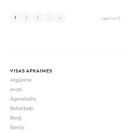
1
2
3
›
»
Lapa 1 no 17
VISAS APKAIMES
Atgāzene
Avoti
Āgenskalns
Beberbeķi
Berģi
Bieriņi