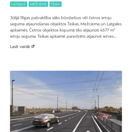
LATGALE
,
MEŽCIEMS
,
TEIKA
Jūlijā Rīgas pašvaldība sāks būvdarbus vēl četros ietvju
seguma atjaunošanas objektos Teikas, Mežciema un Latgales
apkaimēs. Četros objektos kopumā tiks atjaunoti 4577 m²
ietvju seguma. Teikas apkaimē paredzēts atjaunot ietves…
Lasīt vairāk