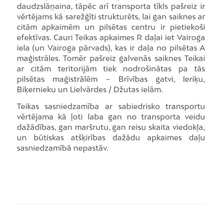
daudzslāņaina, tāpēc arī transporta tīkls pašreiz ir
vērtējams kā sarežģīti strukturēts, lai gan saiknes ar
citām apkaimēm un pilsētas centru ir pietiekoši
efektīvas. Cauri Teikas apkaimes R daļai iet Vairoga
iela (un Vairoga pārvads), kas ir daļa no pilsētas A
maģistrāles. Tomēr pašreiz galvenās saiknes Teikai
ar citām teritorijām tiek nodrošinātas pa tās
pilsētas maģistrālēm − Brīvības gatvi, Ieriķu,
Biķernieku un Lielvārdes / Džutas ielām.
Teikas sasniedzamība ar sabiedrisko transportu
vērtējama kā ļoti laba gan no transporta veidu
dažādības, gan maršrutu, gan reisu skaita viedokļa,
un būtiskas atšķirības dažādu apkaimes daļu
sasniedzamībā nepastāv.