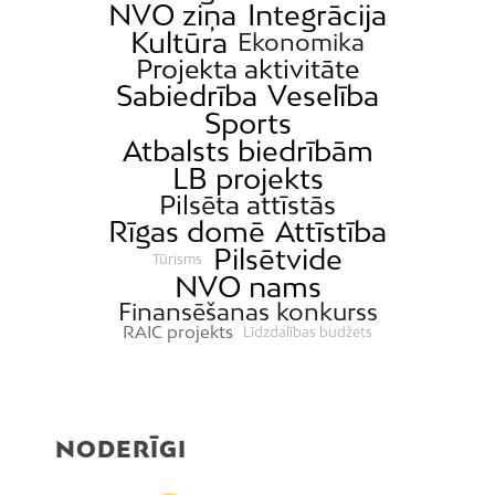
NVO ziņa
Integrācija
Ķengarags
Kultūra
Ekonomika
Ķīpsala
Projekta aktivitāte
Sabiedrība
Veselība
Mangaļsala
Sports
Latgale
Atbalsts biedrībām
Mežaparks
LB projekts
Mežciems
Pilsēta attīstās
Rīgas domē
Attīstība
Mīlgrāvis
Pilsētvide
Tūrisms
Mūkupurvs
NVO nams
Pētersala-Andrejsala
Finansēšanas konkurss
RAIC projekts
Līdzdalības budžets
Pleskodāle
Pļavnieki
Purvciems
Rumbula
NODERĪGI
Salas