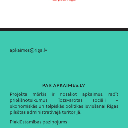
Zasulauks
Ziepniekkalns
Zolitūde
apkaimes@riga.lv
PAR APKAIMES.LV
Projekta mērķis ir nosakot apkaimes, radīt
priekšnoteikumus līdzsvarotas sociāli –
ekonomiskās un telpiskās politikas ieviešanai Rīgas
pilsētas administratīvajā teritorijā.
Piekļūstamības paziņojums