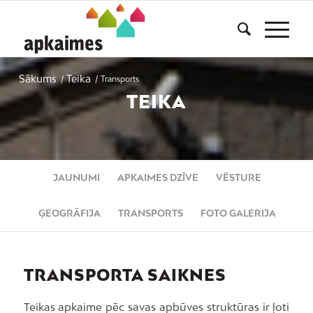
Sākums
Teika
/
/
Transports
TEIKA
JAUNUMI
APKAIMES DZĪVE
VĒSTURE
ĢEOGRĀFIJA
TRANSPORTS
FOTO GALERIJA
TRANSPORTA SAIKNES
Teikas apkaime pēc savas apbūves struktūras ir ļoti