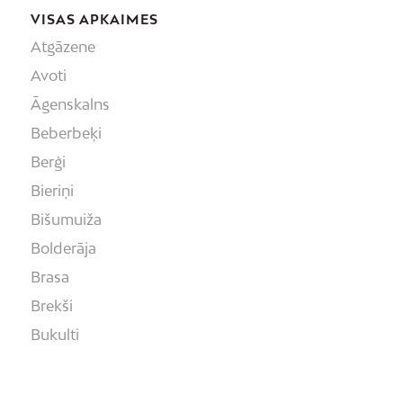
VISAS APKAIMES
Atgāzene
Avoti
Āgenskalns
Beberbeķi
Berģi
Bieriņi
Bišumuiža
Bolderāja
Brasa
Brekši
Bukulti
Buļļi
Centrs