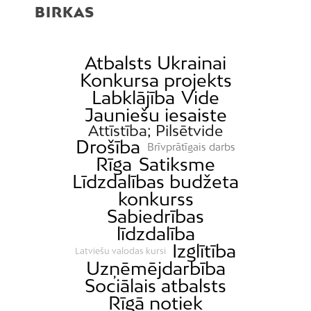
BIRKAS
Čiekurkalns
Daugavgrīva
Dārzciems
Atbalsts Ukrainai
Konkursa projekts
Dārziņi
Labklājība
Vide
Dreiliņi
Jauniešu iesaiste
Dzirciems
Attīstība; Pilsētvide
Drošība
Grīziņkalns
Brīvprātīgais darbs
Rīga
Satiksme
Iļģuciems
Līdzdalības budžeta
Imanta
konkurss
Sabiedrības
Jaunciems
līdzdalība
Jugla
Izglītība
Latviešu valodas kursi
Katlakalns
Uzņēmējdarbība
Kleisti
Sociālais atbalsts
Rīgā notiek
Kundziņsala