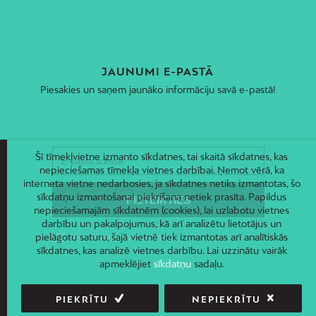
JAUNUMI E-PASTĀ
Piesakies un saņem jaunāko informāciju savā e-pastā!
Šī tīmekļvietne izmanto sīkdatnes, tai skaitā sīkdatnes, kas
nepieciešamas tīmekļa vietnes darbībai. Ņemot vērā, ka
interneta vietne nedarbosies, ja sīkdatnes netiks izmantotas, šo
sīkdatņu izmantošanai piekrišana netiek prasīta. Papildus
nepieciešamajām sīkdatnēm (cookies), lai uzlabotu vietnes
darbību un pakalpojumus, kā arī analizētu lietotājus un
pielāgotu saturu, šajā vietnē tiek izmantotas arī analītiskās
sīkdatnes, kas analizē vietnes darbību. Lai uzzinātu vairāk
apmeklējiet
sīkdatņu
sadaļu.
PIEKRĪTU
NEPIEKRĪTU