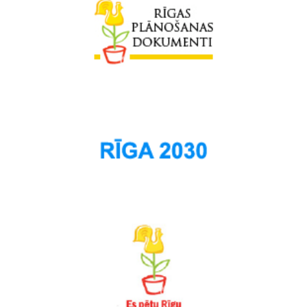
Sarkandaugava
Skanste
Spilve
Suži
Šampēteris
Šķirotava
Teika
Torņakalns
Trīsciems
Vecāķi
Vecdaugava
Vecmīlgrāvis
Vecpilsēta
Voleri