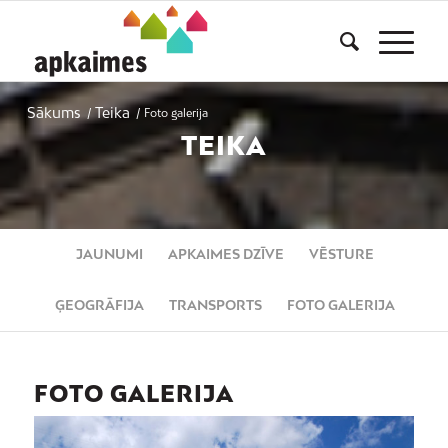
Sākums
Teika
/
/
Foto galerija
TEIKA
JAUNUMI
APKAIMES DZĪVE
VĒSTURE
ĢEOGRĀFIJA
TRANSPORTS
FOTO GALERIJA
FOTO GALERIJA