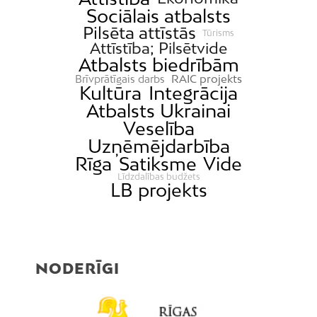
Sociālais atbalsts
Ķīpsala
Pilsēta attīstās
Tūrisms
Mangaļsala
Attīstība; Pilsētvide
Atbalsts biedrībām
Latgale
RAIC projekts
Brīvprātīgais darbs
Mežaparks
Kultūra
Integrācija
Atbalsts Ukrainai
Mežciems
Veselība
Mīlgrāvis
Uzņēmējdarbība
Mūkupurvs
Rīga
Satiksme
Vide
Pētersala-Andrejsala
Līdzdalības budžets
LB projekts
Pleskodāle
Pļavnieki
Purvciems
NODERĪGI
Rumbula
Salas
Sarkandaugava