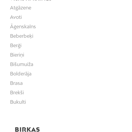
Atgāzene
Avoti
Āgenskalns
Beberbeķi
Berģi
Bieriņi
Bišumuiža
Bolderāja
Brasa
Brekši
Bukulti
Buļļi
Centrs
BIRKAS
Čiekurkalns