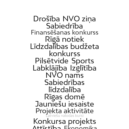
Daugavgrīva
Dārzciems
Drošība
NVO ziņa
Sabiedrība
Dārziņi
Finansēšanas konkurss
Dreiliņi
Rīgā notiek
Dzirciems
Līdzdalības budžeta
konkurss
Grīziņkalns
Pilsētvide
Sports
Iļģuciems
Labklājība
Izglītība
Imanta
NVO nams
Sabiedrības
Jaunciems
līdzdalība
Jugla
Rīgas domē
Katlakalns
Jauniešu iesaiste
Kleisti
Projekta aktivitāte
Latviešu valodas kursi
Kundziņsala
Konkursa projekts
Attīstība
Ķengarags
Ekonomika