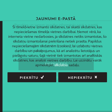
JAUNUMI E-PASTĀ
Piesakies un saņem jaunāko informāciju savā e-pastā!
Šī tīmekļvietne izmanto sīkdatnes, tai skaitā sīkdatnes, kas
nepieciešamas tīmekļa vietnes darbībai. Ņemot vērā, ka
interneta vietne nedarbosies, ja sīkdatnes netiks izmantotas, šo
sīkdatņu izmantošanai piekrišana netiek prasīta. Papildus
nepieciešamajām sīkdatnēm (cookies), lai uzlabotu vietnes
darbību un pakalpojumus, kā arī analizētu lietotājus un
pielāgotu saturu, šajā vietnē tiek izmantotas arī analītiskās
sīkdatnes, kas analizē vietnes darbību. Lai uzzinātu vairāk
apmeklējiet
sīkdatņu
sadaļu.
PIEKRĪTU
NEPIEKRĪTU