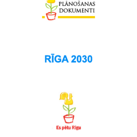
Skanste
Spilve
Suži
Šampēteris
Šķirotava
Teika
Torņakalns
Trīsciems
Vecāķi
Vecdaugava
Vecmīlgrāvis
Vecpilsēta
Voleri
Zasulauks