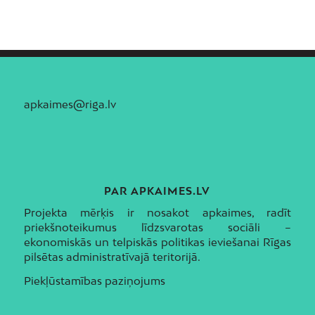
Ziepniekkalns
Zolitūde
apkaimes@riga.lv
PAR APKAIMES.LV
Projekta mērķis ir nosakot apkaimes, radīt
priekšnoteikumus līdzsvarotas sociāli –
ekonomiskās un telpiskās politikas ieviešanai Rīgas
pilsētas administratīvajā teritorijā.
Piekļūstamības paziņojums