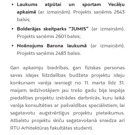
Laukums atpūtai un sportam Vecāķu
apkaimē
(ar izmaiņām). Projekts saņēmis 2643
balsis;
Bolderājas skeitparks “JUMIS”
(ar izmaiņām).
Projekts saņēmis 2601 balsis;
Noēnojums Barona laukumā
(ar izmaiņām).
Projekts saņēmis 2483 balsis.
Gan apkaimju biedrības, gan fiziskas personas
savas idejas līdzdalības budžeta projektu ideju
konkursam varēja iesniegt no 11. marta līdz 31.
maijam. Iedzīvotājiem jau trešo gadu bija iespēja
piedalīties projektu izstrādes darbnīcās, kuru laikā
varēja konsultēties ar pašvaldības speciālistiem, lai
sagatavotu augstvērtīgus projektu pieteikumus.
Atbalstu projektu skiču sagatavošanā sniedza arī
RTU Arhitektūras fakultātes studenti.