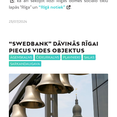
, kā arī sekojot līdzi Rīgas domes sociālo tīklu
lapās “Rīga” un
“Rīgā notiek”
.
23/07/2024
“SWEDBANK” DĀVINĀS RĪGAI
PIECUS VIDES OBJEKTUS
ĀGENSKALNS
,
ČIEKURKALNS
,
PĻAVNIEKI
,
SALAS
,
SARKANDAUGAVA