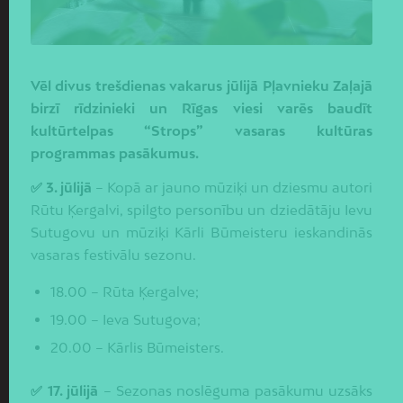
Vēl divus trešdienas vakarus jūlijā Pļavnieku Zaļajā
birzī rīdzinieki un Rīgas viesi varēs baudīt
kultūrtelpas “Strops” vasaras kultūras
programmas pasākumus.
✅ 3. jūlijā
– Kopā ar jauno mūziķi un dziesmu autori
Rūtu Ķergalvi, spilgto personību un dziedātāju Ievu
Sutugovu un mūziķi Kārli Būmeisteru ieskandinās
vasaras festivālu sezonu.
18.00 – Rūta Ķergalve;
19.00 – Ieva Sutugova;
20.00 – Kārlis Būmeisters.
✅ 17. jūlijā
– Sezonas noslēguma pasākumu uzsāks