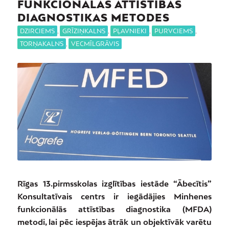
FUNKCIONĀLĀS ATTĪSTĪBAS
DIAGNOSTIKAS METODES
DZIRCIEMS
,
GRĪZIŅKALNS
,
PĻAVNIEKI
,
PURVCIEMS
,
TORŅAKALNS
,
VECMĪLGRĀVIS
Rīgas 13.pirmsskolas izglītības iestāde “Ābecītis”
Konsultatīvais centrs ir iegādājies Minhenes
funkcionālās attīstības diagnostika (MFDA)
metodi, lai pēc iespējas ātrāk un objektīvāk varētu