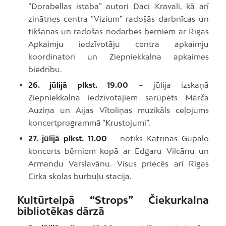
“Dorabellas istaba” autori Daci Kravali, kā arī
zinātnes centra “Vizium” radošās darbnīcas un
tikšanās un radošas nodarbes bērniem ar Rīgas
Apkaimju iedzīvotāju centra apkaimju
koordinatori un Ziepniekkalna apkaimes
biedrību.
26. jūlijā plkst. 19.00
– jūlija izskaņā
Ziepniekkalna iedzīvotājiem sarūpēts Mārča
Auziņa un Aijas Vītoliņas muzikāls ceļojums
koncertprogrammā “Krustojumi”.
27. jūlijā plkst. 11.00
– notiks Katrīnas Gupalo
koncerts bērniem kopā ar Edgaru Vilcānu un
Armandu Varslavānu. Visus priecēs arī Rīgas
Cirka skolas burbuļu stacija.
Kultūrtelpā “Strops” Čiekurkalna
bibliotēkas dārzā