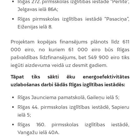
Rīgas 272. pirmsskolas izglītības iestādē “Pērlīte”,
Jelgavas ielā 86A;
Rīgas pirmsskolas izglītības iestādē “Pasaciņa”,
Eiženijas ielā 8.
Projektam kopējais finansējums plānots līdz 611
000 eiro, no kuriem 61 000 eiro būs Rīgas
pašvaldības līdzfinansējums, bet 549 900 eiro tiks
iegūti aizdevuma veidā uz desmit gadiem.
Tāpat tiks sākti ēku energoefektivitātes
uzlabošanas darbi šādās Rīgas izglītības iestādēs:
Rīgas Jaunciema pamatskolā, Gaileņu ielā 5;
Rīgas 44. pirmsskolas izglītības iestādē, Sapieru
ielā 5;
Rīgas 160. pirmsskolas izglītības iestādē,
Vangažu ielā 40A.