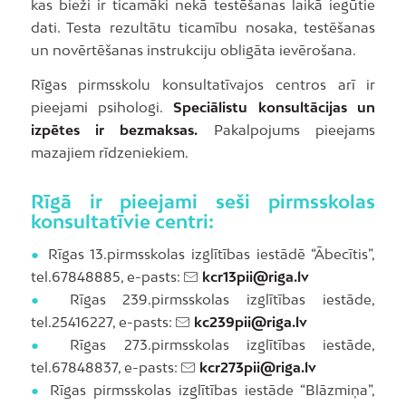
kas bieži ir ticamāki nekā testēšanas laikā iegūtie
dati. Testa rezultātu ticamību nosaka, testēšanas
un novērtēšanas instrukciju obligāta ievērošana.
Rīgas pirmsskolu konsultatīvajos centros arī ir
pieejami psihologi.
Speciālistu konsultācijas un
izpētes ir bezmaksas.
Pakalpojums pieejams
mazajiem rīdzeniekiem.
Rīgā ir pieejami seši pirmsskolas
konsultatīvie centri:
●
Rīgas 13.pirmsskolas izglītības iestādē “Ābecītis”,
tel.67848885, e-pasts:
kcr13pii@riga.lv
●
Rīgas 239.pirmsskolas izglītības iestāde,
tel.25416227, e-pasts:
kc239pii@riga.lv
●
Rīgas 273.pirmsskolas izglītības iestāde,
tel.67848837, e-pasts:
kcr273pii@riga.lv
●
Rīgas pirmsskolas izglītības iestāde “Blāzmiņa”,