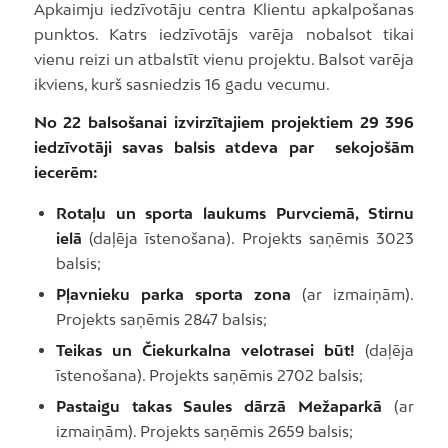
Apkaimju iedzīvotāju centra Klientu apkalpošanas
punktos. Katrs iedzīvotājs varēja nobalsot tikai
vienu reizi un atbalstīt vienu projektu. Balsot varēja
ikviens, kurš sasniedzis 16 gadu vecumu.
No 22 balsošanai izvirzītajiem projektiem 29 396
iedzīvotāji savas balsis atdeva par sekojošām
iecerēm:
Rotaļu un sporta laukums Purvciemā, Stirnu
ielā
(daļēja īstenošana). Projekts saņēmis 3023
balsis;
Pļavnieku parka sporta zona
(ar izmaiņām).
Projekts saņēmis 2847 balsis;
Teikas un Čiekurkalna velotrasei būt!
(daļēja
īstenošana). Projekts saņēmis 2702 balsis;
Pastaigu takas Saules dārzā Mežaparkā
(ar
izmaiņām). Projekts saņēmis 2659 balsis;