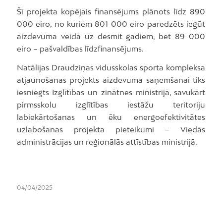
Šī projekta kopējais finansējums plānots līdz 890
000 eiro, no kuriem 801 000 eiro paredzēts iegūt
aizdevuma veidā uz desmit gadiem, bet 89 000
eiro – pašvaldības līdzfinansējums.
Natālijas Draudziņas vidusskolas sporta kompleksa
atjaunošanas projekts aizdevuma saņemšanai tiks
iesniegts Izglītības un zinātnes ministrijā, savukārt
pirmsskolu izglītības iestāžu teritoriju
labiekārtošanas un ēku energoefektivitātes
uzlabošanas projekta pieteikumi – Viedās
administrācijas un reģionālās attīstības ministrijā.
04/04/2025