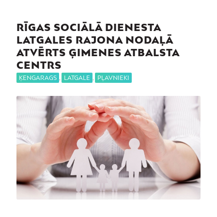
RĪGAS SOCIĀLĀ DIENESTA
LATGALES RAJONA NODAĻĀ
ATVĒRTS ĢIMENES ATBALSTA
CENTRS
ĶENGARAGS
,
LATGALE
,
PĻAVNIEKI