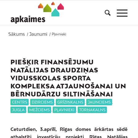
Sākums
Jaunumi
/
/
Pļavnieki
PIEŠĶIR FINANSĒJUMU
NATĀLIJAS DRAUDZIŅAS
VIDUSSKOLAS SPORTA
KOMPLEKSA ATJAUNOŠANAI UN
BĒRNUDĀRZU SILTINĀŠANAI
CENTRS
,
DZIRCIEMS
,
GRĪZIŅKALNS
,
JAUNCIEMS
,
JUGLA
,
MEŽCIEMS
,
PĻAVNIEKI
,
TORŅAKALNS
Ceturtdien, 3.aprīlī, Rīgas domes ārkārtas sēdē
atbalstīti investīciju projekti Rīgas Natālijas