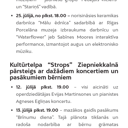
un “Stariņš” vadībā.
25. jūlijā, no plkst. 18.00 –
norisināsies keramikas
darbnīca “Mālu ēdnīca” sadarbībā ar Rīgas
Porcelāna muzeja izbraukuma darbnīcu un
“Waterflower” jeb Sabīnes Moores interaktīva
performance, izmantojot augus un elektronisko
mūziku.
Kultūrtelpa “Strops” Ziepniekkalnā
pārsteigs ar dažādiem koncertiem un
pasākumiem bērniem
12. jūlijā plkst. 19.00
– visi aicināti uz
operdziedātājas Evijas Martinsones un pianistes
Agneses Egliņas koncertu.
13. jūlijā plkst. 19.00
– mazākos gaidīs pasākums
“Brīnumu diena”. Tajā plānota tikšanās un
radoša nodarbība ar bērnu grāmatas