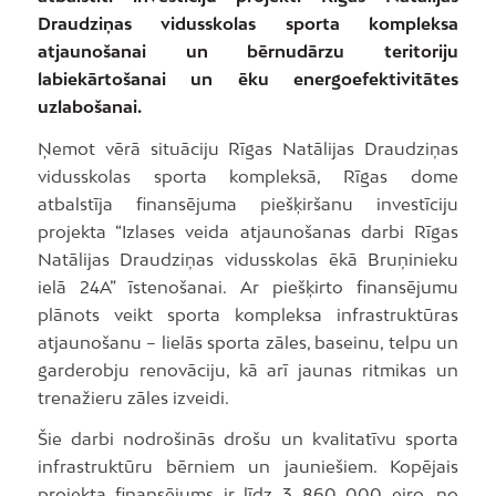
Draudziņas vidusskolas sporta kompleksa
atjaunošanai un bērnudārzu teritoriju
labiekārtošanai un ēku energoefektivitātes
uzlabošanai.
Ņemot vērā situāciju Rīgas Natālijas Draudziņas
vidusskolas sporta kompleksā, Rīgas dome
atbalstīja finansējuma piešķiršanu investīciju
projekta “Izlases veida atjaunošanas darbi Rīgas
Natālijas Draudziņas vidusskolas ēkā Bruņinieku
ielā 24A” īstenošanai. Ar piešķirto finansējumu
plānots veikt sporta kompleksa infrastruktūras
atjaunošanu – lielās sporta zāles, baseinu, telpu un
garderobju renovāciju, kā arī jaunas ritmikas un
trenažieru zāles izveidi.
Šie darbi nodrošinās drošu un kvalitatīvu sporta
infrastruktūru bērniem un jauniešiem. Kopējais
projekta finansējums ir līdz 3 860 000 eiro, no