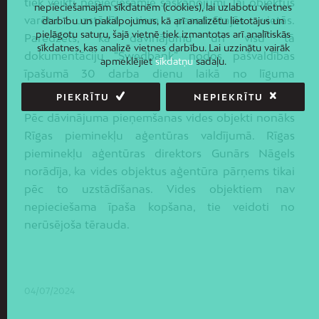
tiek veikti nepieciešamie saskaņojumi, lai objektus
nepieciešamajām sīkdatnēm (cookies), lai uzlabotu vietnes
varētu uzstādīt tiem paredzētajās vietās.
darbību un pakalpojumus, kā arī analizētu lietotājus un
pielāgotu saturu, šajā vietnē tiek izmantotas arī analītiskās
Paredzēts, ka dāvinājumu un visu tā
sīkdatnes, kas analizē vietnes darbību. Lai uzzinātu vairāk
dokumentāciju “Swedbank” nodos pašvaldības
apmeklējiet
sīkdatņu
sadaļu.
īpašumā 30 darba dienu laikā no līguma
parakstīšanas.
PIEKRĪTU
NEPIEKRĪTU
Pēc dāvinājuma pieņemšanas vides objekti nonāks
Rīgas pieminekļu aģentūras valdījumā. Rīgas
pieminekļu aģentūras direktors Gunārs Nāgels
norādīja, ka vides objektus aģentūra pārņems tikai
pēc to uzstādīšanas. Vides objektiem nav
nepieciešama īpaša kopšana, tie veidoti no
nerūsējoša tērauda.
04/07/2024