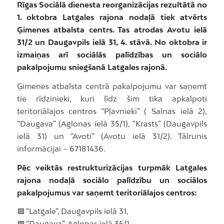
Rīgas Sociālā dienesta reorganizācijas rezultātā no
1. oktobra Latgales rajona nodaļā tiek atvērts
Ģimenes atbalsta centrs. Tas atrodas Avotu ielā
31/2 un Daugavpils ielā 31, 4. stāvā. No oktobra ir
izmaiņas arī sociālās palīdzības un sociālo
pakalpojumu sniegšanā Latgales rajonā.
Ģimenes atbalsta centrā pakalpojumu var saņemt
tie rīdzinieki, kuri līdz šim tika apkalpoti
teritoriālajos centros “Pļavnieki” ( Salnas ielā 2),
“Daugava” (Aglonas ielā 35/1), “Krasts” (Daugavpils
ielā 31) un “Avoti” (Avotu ielā 31/2). Tālrunis
informācijai – 67181436.
Pēc veiktās restrukturizācijas turpmāk Latgales
rajona nodaļā sociālo palīdzību un sociālos
pakalpojumus var saņemt teritoriālajos centros:
🟩 “Latgale”, Daugavpils ielā 31,
🟩 “Daugava”, Aglonas ielā 35/1,