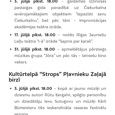
3. jūlijā plkst. 18.00
– gaidāmas izzinošas
pastaigas gida pavadībā uz Čiekurkalna
ievērojamākajiem objektiem “Iepazīsti savu
Čiekurkalnu”, bet pēc tām – Improvizācijas
akadēmijas teātra izrāde.
17. jūlijā plkst. 18.00
– notiks Rīgas Jauniešu
Leļļu teātra “I-ā” izrāde “Sapnis par karali”.
31. jūlijā plkst. 18.00
– apmeklētājus pārsteigs
mūzikas grupa “Jōra” un pēc tās – latviešu kino
vakars.
Kultūrtelpā “Strops” Pļavnieku Zaļajā
birzī
3. jūlijā
plkst. 18.00
– kopā ar jauno mūziķi un
dziesmu autori Rūtu Ķergalvi, spilgto personību
un dziedātāju Ievu Sutugovu un mūziķi Kārli
Būmeisteru tiks ieskandināta vasaras festivālu
sezona.