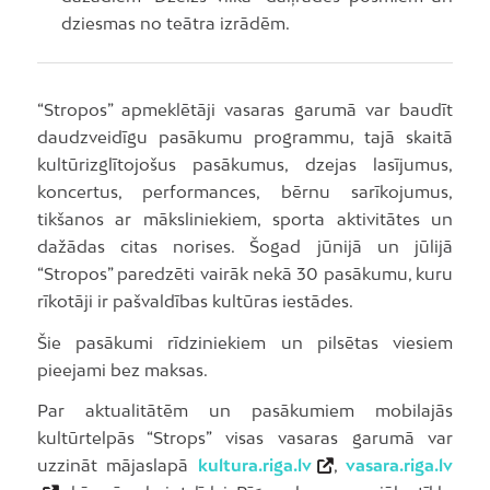
dziesmas no teātra izrādēm.
“Stropos” apmeklētāji vasaras garumā var baudīt
daudzveidīgu pasākumu programmu, tajā skaitā
kultūrizglītojošus pasākumus, dzejas lasījumus,
koncertus, performances, bērnu sarīkojumus,
tikšanos ar māksliniekiem, sporta aktivitātes un
dažādas citas norises. Šogad jūnijā un jūlijā
“Stropos” paredzēti vairāk nekā 30 pasākumu, kuru
rīkotāji ir pašvaldības kultūras iestādes.
Šie pasākumi rīdziniekiem un pilsētas viesiem
pieejami bez maksas.
Par aktualitātēm un pasākumiem mobilajās
kultūrtelpās “Strops” visas vasaras garumā var
uzzināt mājaslapā
kultura.riga.lv
,
vasara.riga.lv