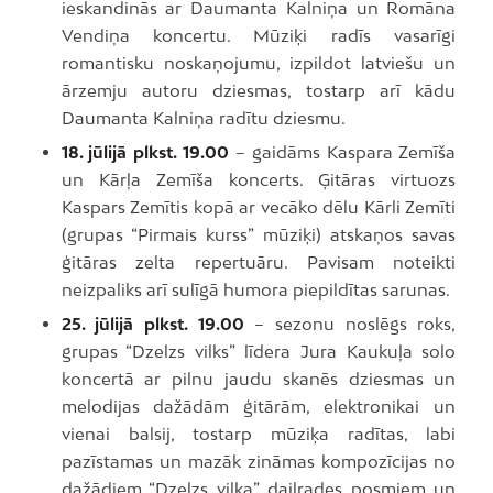
ieskandinās ar Daumanta Kalniņa un Romāna
Vendiņa koncertu. Mūziķi radīs vasarīgi
romantisku noskaņojumu, izpildot latviešu un
ārzemju autoru dziesmas, tostarp arī kādu
Daumanta Kalniņa radītu dziesmu.
18. jūlijā plkst. 19.00
– gaidāms Kaspara Zemīša
un Kārļa Zemīša koncerts. Ģitāras virtuozs
Kaspars Zemītis kopā ar vecāko dēlu Kārli Zemīti
(grupas “Pirmais kurss” mūziķi) atskaņos savas
ģitāras zelta repertuāru. Pavisam noteikti
neizpaliks arī sulīgā humora piepildītas sarunas.
25. jūlijā plkst. 19.00
– sezonu noslēgs roks,
grupas “Dzelzs vilks” līdera Jura Kaukuļa solo
koncertā ar pilnu jaudu skanēs dziesmas un
melodijas dažādām ģitārām, elektronikai un
vienai balsij, tostarp mūziķa radītas, labi
pazīstamas un mazāk zināmas kompozīcijas no
dažādiem “Dzelzs vilka” daiļrades posmiem un