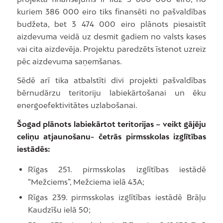
kuriem 386 000 eiro tiks finansēti no pašvaldības
budžeta, bet 3 474 000 eiro plānots piesaistīt
aizdevuma veidā uz desmit gadiem no valsts kases
vai cita aizdevēja. Projektu paredzēts īstenot uzreiz
pēc aizdevuma saņemšanas.
Sēdē arī tika atbalstīti divi projekti pašvaldības
bērnudārzu teritoriju labiekārtošanai un ēku
energoefektivitātes uzlabošanai.
Šogad plānots labiekārtot teritorijas – veikt gājēju
celiņu atjaunošanu- četrās pirmsskolas izglītības
iestādēs:
Rīgas 251. pirmsskolas izglītības iestādē
“Mežciems”, Mežciema ielā 43A;
Rīgas 239. pirmsskolas izglītības iestādē Brāļu
Kaudzīšu ielā 50;