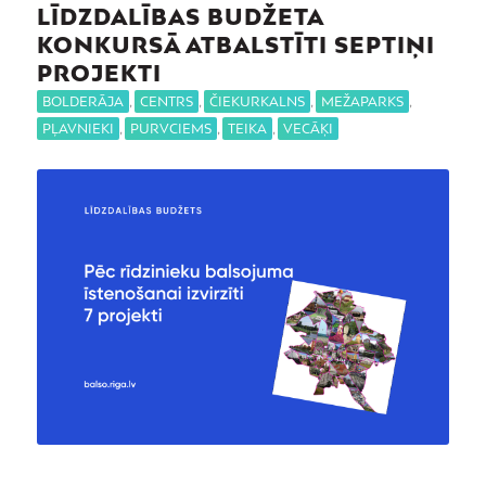
LĪDZDALĪBAS BUDŽETA
KONKURSĀ ATBALSTĪTI SEPTIŅI
PROJEKTI
BOLDERĀJA
,
CENTRS
,
ČIEKURKALNS
,
MEŽAPARKS
,
PĻAVNIEKI
,
PURVCIEMS
,
TEIKA
,
VECĀĶI