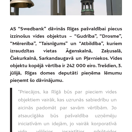
AS “Swedbank” dāvinās Rīgas pašvaldībai piecus
izzinošus vides objektus – “Gudrība”, “Drosme”,
“Mērenība”, “Taisnīgums” un “Atbildība”, kuriem
izraudzītas vietas Āgenskalnā, Zaķusalā,
Čiekurkalnā, Sarkandaugavā un Pļavniekos. Vides
objektu kopējā vērtība ir 242 000 eiro. Trešdien, 3.
jūlijā, Rīgas domes deputāti pieņēma lēmumu
pieņemt šo dāvinājumu.
“Priecājos, ka Rīgā būs par pieciem vides
objektiem vairāk, kas uzrunās sabiedrību un
aicinās padomāt par savām vērtībām. Jo
atsaucīgāka būs pašvaldība uzņēmēju
iniciatīvām un idejām, jo vairāk korporatīvā
vide vēlēsies iesaistīties pilsētvides