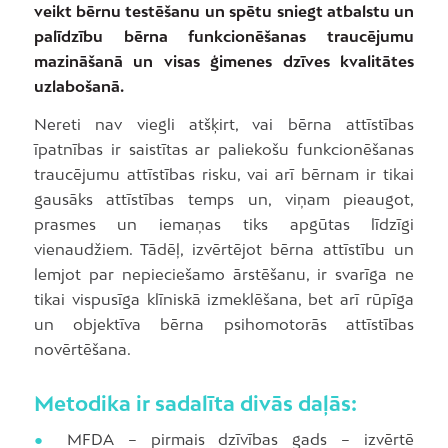
veikt bērnu testēšanu un spētu sniegt atbalstu un
palīdzību bērna funkcionēšanas traucējumu
mazināšanā un visas ģimenes dzīves kvalitātes
uzlabošanā.
Nereti nav viegli atšķirt, vai bērna attīstības
īpatnības ir saistītas ar paliekošu funkcionēšanas
traucējumu attīstības risku, vai arī bērnam ir tikai
gausāks attīstības temps un, viņam pieaugot,
prasmes un iemaņas tiks apgūtas līdzīgi
vienaudžiem. Tādēļ, izvērtējot bērna attīstību un
lemjot par nepieciešamo ārstēšanu, ir svarīga ne
tikai vispusīga klīniskā izmeklēšana, bet arī rūpīga
un objektīva bērna psihomotorās attīstības
novērtēšana.
Metodika ir sadalīta divās daļās:
●
MFDA – pirmais dzīvības gads – izvērtē