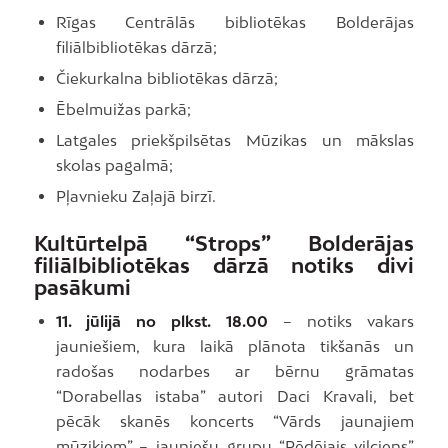
Rīgas Centrālās bibliotēkas Bolderājas
filiālbibliotēkas dārzā;
Čiekurkalna bibliotēkas dārzā;
Ēbelmuižas parkā;
Latgales priekšpilsētas Mūzikas un mākslas
skolas pagalmā;
Pļavnieku Zaļajā birzī.
Kultūrtelpā “Strops” Bolderājas
filiālbibliotēkas dārzā notiks divi
pasākumi
11. jūlijā no plkst. 18.00
– notiks vakars
jauniešiem, kura laikā plānota tikšanās un
radošas nodarbes ar bērnu grāmatas
“Dorabellas istaba” autori Daci Kravali, bet
pēcāk skanēs koncerts “Vārds jaunajiem
mūziķiem” – jauniešu grupu “Pēdējais vilciens”