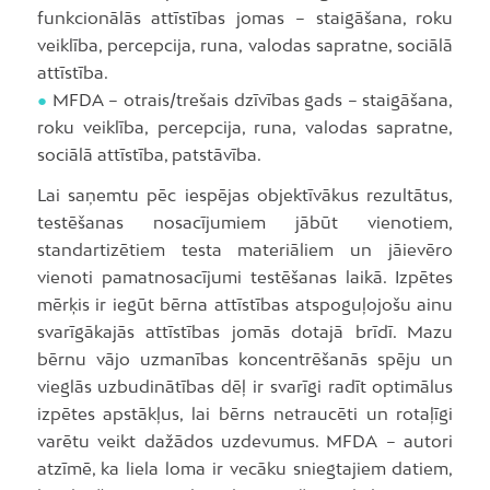
funkcionālās attīstības jomas – staigāšana, roku
veiklība, percepcija, runa, valodas sapratne, sociālā
attīstība.
●
MFDA – otrais/trešais dzīvības gads – staigāšana,
roku veiklība, percepcija, runa, valodas sapratne,
sociālā attīstība, patstāvība.
Lai saņemtu pēc iespējas objektīvākus rezultātus,
testēšanas nosacījumiem jābūt vienotiem,
standartizētiem testa materiāliem un jāievēro
vienoti pamatnosacījumi testēšanas laikā. Izpētes
mērķis ir iegūt bērna attīstības atspoguļojošu ainu
svarīgākajās attīstības jomās dotajā brīdī. Mazu
bērnu vājo uzmanības koncentrēšanās spēju un
vieglās uzbudinātības dēļ ir svarīgi radīt optimālus
izpētes apstākļus, lai bērns netraucēti un rotaļīgi
varētu veikt dažādos uzdevumus. MFDA – autori
atzīmē, ka liela loma ir vecāku sniegtajiem datiem,