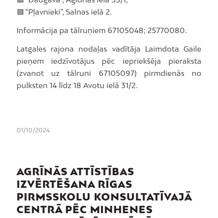
🟩 “Pļavnieki”, Salnas ielā 2.
Informācija pa tālruņiem 67105048; 25770080.
Latgales rajona nodaļas vadītāja Laimdota Gaile
pieņem iedzīvotājus pēc iepriekšēja pieraksta
(zvanot uz tālruni 67105097) pirmdienās no
pulksten 14 līdz 18 Avotu ielā 31/2.
01/10/2024
AGRĪNĀS ATTĪSTĪBAS
IZVĒRTĒŠANA RĪGAS
PIRMSSKOLU KONSULTATĪVAJĀ
CENTRĀ PĒC MINHENES