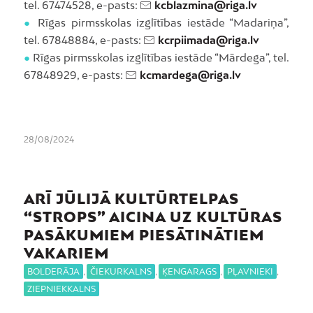
tel. 67474528, e-pasts:
kcblazmina@riga.lv
●
Rīgas pirmsskolas izglītības iestāde “Madariņa”,
tel. 67848884, e-pasts:
kcrpiimada@riga.lv
●
Rīgas pirmsskolas izglītības iestāde “Mārdega”, tel.
67848929, e-pasts:
kcmardega@riga.lv
28/08/2024
ARĪ JŪLIJĀ KULTŪRTELPAS
“STROPS” AICINA UZ KULTŪRAS
PASĀKUMIEM PIESĀTINĀTIEM
VAKARIEM
BOLDERĀJA
,
ČIEKURKALNS
,
ĶENGARAGS
,
PĻAVNIEKI
,
ZIEPNIEKKALNS