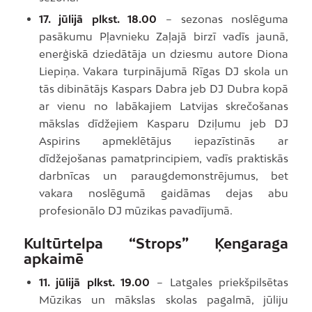
17. jūlijā plkst. 18.00
– sezonas noslēguma
pasākumu Pļavnieku Zaļajā birzī vadīs jaunā,
enerģiskā dziedātāja un dziesmu autore Diona
Liepiņa. Vakara turpinājumā Rīgas DJ skola un
tās dibinātājs Kaspars Dabra jeb DJ Dubra kopā
ar vienu no labākajiem Latvijas skrečošanas
mākslas dīdžejiem Kasparu Dziļumu jeb DJ
Aspirins apmeklētājus iepazīstinās ar
dīdžejošanas pamatprincipiem, vadīs praktiskās
darbnīcas un paraugdemonstrējumus, bet
vakara noslēgumā gaidāmas dejas abu
profesionālo DJ mūzikas pavadījumā.
Kultūrtelpa “Strops” Ķengaraga
apkaimē
11. jūlijā plkst. 19.00
– Latgales priekšpilsētas
Mūzikas un mākslas skolas pagalmā, jūliju