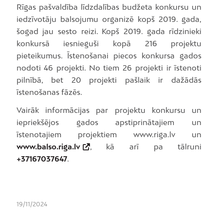
Rīgas pašvaldība līdzdalības budžeta konkursu un
iedzīvotāju balsojumu organizē kopš 2019. gada,
šogad jau sesto reizi. Kopš 2019. gada rīdzinieki
konkursā iesnieguši kopā 216 projektu
pieteikumus. Īstenošanai piecos konkursa gados
nodoti 46 projekti. No tiem 26 projekti ir īstenoti
pilnībā, bet 20 projekti pašlaik ir dažādās
īstenošanas fāzēs.
Vairāk informācijas par projektu konkursu un
iepriekšējos gados apstiprinātajiem un
īstenotajiem projektiem www.riga.lv un
www.balso.riga.lv
, kā arī pa tālruni
+37167037647
.
19/11/2024