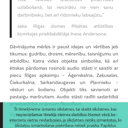
uzlabošanā, lai veicinātu ne vien savu
darbinbieku, bet arī rīdzinieku labsajūtu,”
saka Rīgas domes Pilsētas attīstības
komitejas priekšsēdētāja Inese Andersone.
Dāvinājuma mērķis ir paust idejas un vērtības jeb
tikumus: gudrību, drosmi, mērenību, taisnīgumu un
atbildību. Katra vides objekta simbolika, kā arī
ētiskas pārdomas rosinoši audio stāsti ir saistīti ar
piecu Rīgas apkaimju – Āgenskalna, Zaķusalas,
Čiekurkalna, Sarkandaugavas un Pļavnieku –
vēsturi un šodienu. Objekti tiks savienoti ar
pastaigu maršrutiem. Audio stāsti radīti sadarbībā
ar sabiedrībā zināmiem filozofiem.
Šī tīmekļvietne izmanto sīkdatnes, tai skaitā sīkdatnes, kas
Vides objekti ir izstrādāti saskaņā ar jau esošiem
nepieciešamas tīmekļa vietnes darbībai. Ņemot vērā, ka
interneta vietne nedarbosies, ja sīkdatnes netiks izmantotas, šo
Rīgas teritoriju labiekārtojuma projektiem. Pašlaik
sīkdatņu izmantošanai piekrišana netiek prasīta. Papildus