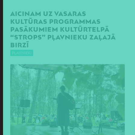
AICINAM UZ VASARAS
KULTŪRAS PROGRAMMAS
PASĀKUMIEM KULTŪRTELPĀ
“STROPS” PĻAVNIEKU ZAĻAJĀ
BIRZĪ
PĻAVNIEKI