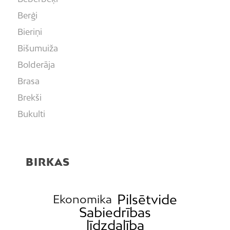
Berģi
Bieriņi
Bišumuiža
Bolderāja
Brasa
Brekši
Bukulti
Buļļi
Centrs
BIRKAS
Čiekurkalns
Daugavgrīva
Dārzciems
Pilsētvide
Ekonomika
Sabiedrības
Dārziņi
līdzdalība
Dreiliņi