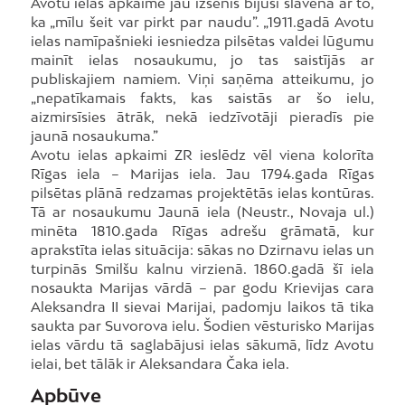
Avotu ielas apkaime jau izsenis bijusi slavena ar to,
ka „mīlu šeit var pirkt par naudu”. „1911.gadā Avotu
ielas namīpašnieki iesniedza pilsētas valdei lūgumu
mainīt ielas nosaukumu, jo tas saistījās ar
publiskajiem namiem. Viņi saņēma atteikumu, jo
„nepatīkamais fakts, kas saistās ar šo ielu,
aizmirsīsies ātrāk, nekā iedzīvotāji pieradīs pie
jaunā nosaukuma.”
Avotu ielas apkaimi ZR ieslēdz vēl viena kolorīta
Rīgas iela – Marijas iela. Jau 1794.gada Rīgas
pilsētas plānā redzamas projektētās ielas kontūras.
Tā ar nosaukumu Jaunā iela (Neustr., Novaja ul.)
minēta 1810.gada Rīgas adrešu grāmatā, kur
aprakstīta ielas situācija: sākas no Dzirnavu ielas un
turpinās Smilšu kalnu virzienā. 1860.gadā šī iela
nosaukta Marijas vārdā – par godu Krievijas cara
Aleksandra II sievai Marijai, padomju laikos tā tika
saukta par Suvorova ielu. Šodien vēsturisko Marijas
ielas vārdu tā saglabājusi ielas sākumā, līdz Avotu
ielai, bet tālāk ir Aleksandara Čaka iela.
Apbūve