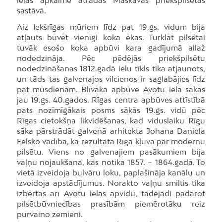
sastāvā.
Aiz Iekšrīgas mūriem līdz pat 19.gs. vidum bija
atļauts būvēt vienīgi koka ēkas. Turklāt pilsētai
tuvāk esošo koka apbūvi kara gadījumā allaž
nodedzināja. Pēc pēdējās priekšpilsētu
nodedzināšanas 1812.gadā ielu tīkls tika atjaunots,
un tāds tas galvenajos vilcienos ir saglabājies līdz
pat mūsdienām. Blīvāka apbūve Avotu ielā sākās
jau 19.gs. 40.gados. Rīgas centra apbūves attīstībā
pats nozīmīgākais posms sākās 19.gs. vidū pēc
Rīgas cietokšņa likvidēšanas, kad viduslaiku Rīgu
sāka pārstrādāt galvenā arhitekta Johana Daniela
Felsko vadībā, kā rezultātā Rīga kļuva par modernu
pilsētu. Viens no galvenajiem pasākumiem bija
vaļņu nojaukšana, kas notika 1857. – 1864.gadā. To
vietā izveidoja bulvāru loku, paplašināja kanālu un
izveidoja apstādījumus. Norakto vaļņu smiltis tika
izbērtas arī Avotu ielas apvidū, tādējādi padarot
pilsētbūvniecības prasībām piemērotāku reiz
purvaino zemieni.