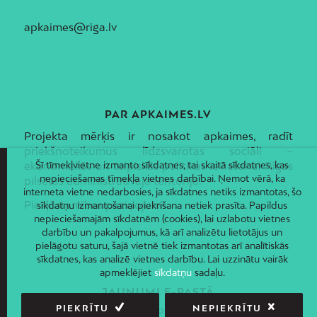
apkaimes@riga.lv
PAR APKAIMES.LV
Projekta mērķis ir nosakot apkaimes, radīt
priekšnoteikumus līdzsvarotas sociāli –
Šī tīmekļvietne izmanto sīkdatnes, tai skaitā sīkdatnes, kas
ekonomiskās un telpiskās politikas ieviešanai Rīgas
nepieciešamas tīmekļa vietnes darbībai. Ņemot vērā, ka
pilsētas administratīvajā teritorijā.
interneta vietne nedarbosies, ja sīkdatnes netiks izmantotas, šo
Piekļūstamības paziņojums
sīkdatņu izmantošanai piekrišana netiek prasīta. Papildus
nepieciešamajām sīkdatnēm (cookies), lai uzlabotu vietnes
darbību un pakalpojumus, kā arī analizētu lietotājus un
pielāgotu saturu, šajā vietnē tiek izmantotas arī analītiskās
sīkdatnes, kas analizē vietnes darbību. Lai uzzinātu vairāk
apmeklējiet
sīkdatņu
sadaļu.
JAUNUMI E-PASTĀ
PIEKRĪTU
NEPIEKRĪTU
Piesakies un saņem jaunāko informāciju savā e-pastā!