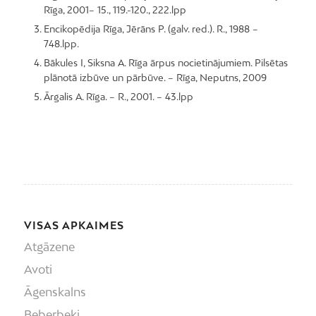
Rīga, 2001– 15., 119.-120., 222.lpp
Encikopēdija Rīga, Jērāns P. (galv. red.). R., 1988 –
748.lpp.
Bākules I, Siksna A. Rīga ārpus nocietinājumiem. Pilsētas
plānotā izbūve un pārbūve. – Rīga, Neputns, 2009
Ārgalis A. Rīga. – R., 2001. – 43.lpp
VISAS APKAIMES
Atgāzene
Avoti
Āgenskalns
Beberbeķi