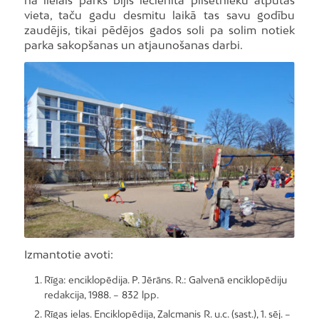
ha lielais parks bijis iecienīta pilsētnieku atpūtas
vieta, taču gadu desmitu laikā tas savu godību
zaudējis, tikai pēdējos gados soli pa solim notiek
parka sakopšanas un atjaunošanas darbi.
Foto: I.Kubliņš
Izmantotie avoti:
Rīga: enciklopēdija. P. Jērāns. R.: Galvenā enciklopēdiju
redakcija, 1988. – 832 lpp.
Rīgas ielas. Enciklopēdija, Zalcmanis R. u.c. (sast.), 1. sēj. –