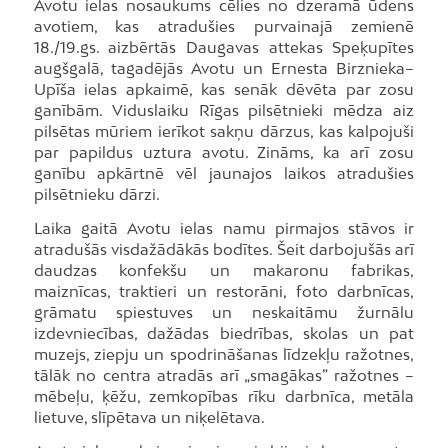
Avotu ielas nosaukums cēlies no dzeramā ūdens
avotiem, kas atradušies purvainajā zemienē
18./19.gs. aizbērtās Daugavas attekas Speķupītes
augšgalā, tagadējās Avotu un Ernesta Birznieka–
Upīša ielas apkaimē, kas senāk dēvēta par zosu
ganībām. Viduslaiku Rīgas pilsētnieki mēdza aiz
pilsētas mūriem ierīkot sakņu dārzus, kas kalpojuši
par papildus uztura avotu. Zināms, ka arī zosu
ganību apkārtnē vēl jaunajos laikos atradušies
pilsētnieku dārzi.
Laika gaitā Avotu ielas namu pirmajos stāvos ir
atradušās visdažādākās bodītes. Šeit darbojušās arī
daudzas konfekšu un makaronu fabrikas,
maiznīcas, traktieri un restorāni, foto darbnīcas,
grāmatu spiestuves un neskaitāmu žurnālu
izdevniecības, dažādas biedrības, skolas un pat
muzejs, ziepju un spodrināšanas līdzekļu ražotnes,
tālāk no centra atradās arī „smagākas” ražotnes –
mēbeļu, ķēžu, zemkopības rīku darbnīca, metāla
lietuve, slīpētava un niķelētava.