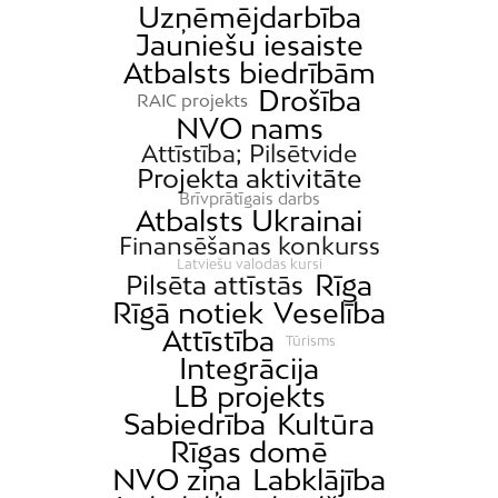
Uzņēmējdarbība
Dzirciems
Jauniešu iesaiste
Atbalsts biedrībām
Grīziņkalns
Drošība
RAIC projekts
Iļģuciems
NVO nams
Imanta
Attīstība; Pilsētvide
Projekta aktivitāte
Jaunciems
Brīvprātīgais darbs
Jugla
Atbalsts Ukrainai
Finansēšanas konkurss
Katlakalns
Latviešu valodas kursi
Rīga
Pilsēta attīstās
Kleisti
Rīgā notiek
Veselība
Kundziņsala
Attīstība
Tūrisms
Ķengarags
Integrācija
Ķīpsala
LB projekts
Sabiedrība
Kultūra
Mangaļsala
Rīgas domē
Latgale
NVO ziņa
Labklājība
Mežaparks