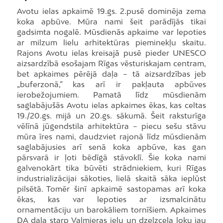
Avotu ielas apkaimē 19.gs. 2.pusē dominēja zema
koka apbūve. Mūra nami šeit parādījās tikai
gadsimta nogalē. Mūsdienās apkaime var lepoties
ar milzum lielu arhitektūras pieminekļu skaitu.
Rajons Avotu ielas kreisajā pusē pieder UNESCO
aizsardzībā esošajam Rīgas vēsturiskajam centram,
bet apkaimes pērējā daļa – tā aizsardzības jeb
„buferzonā,” kas arī ir pakļauta apbūves
ierobežojumiem. Pamatā līdz mūsdienām
saglabājušās Avotu ielas apkaimes ēkas, kas celtas
19./20.gs. mijā un 20.gs. sākumā. Šeit raksturīga
vēlīnā jūgendstila arhitektūra – piecu sešu stāvu
mūra īres nami, daudzviet rajonā līdz mūsdienām
saglabājusies arī senā koka apbūve, kas gan
pārsvarā ir ļoti bēdīgā stāvoklī. Šie koka nami
galvenokārt tika būvēti strādniekiem, kuri Rīgas
industrializācijai sākoties, lielā skaitā sāka ieplūst
pilsētā. Tomēr šinī apkaimē sastopamas arī koka
ēkas, kas var lepoties ar izsmalcinātu
ornamentāciju un barokāliem tornīšiem. Apkaimes
DA daļa starp Valmieras ielu un dzelzceļa loku jau