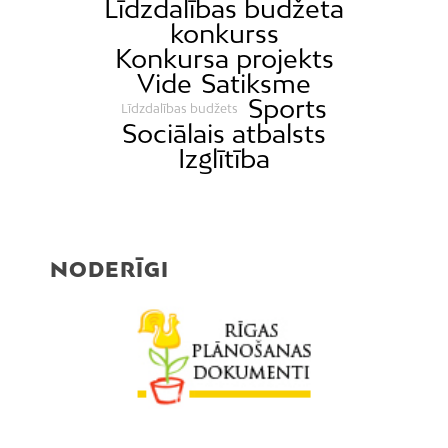
Līdzdalības budžeta
konkurss
Mežciems
Konkursa projekts
Mīlgrāvis
Vide
Satiksme
Mūkupurvs
Sports
Līdzdalības budžets
Pētersala-Andrejsala
Sociālais atbalsts
Izglītība
Pleskodāle
Pļavnieki
Purvciems
Rumbula
NODERĪGI
Salas
Sarkandaugava
Skanste
Spilve
Suži
Šampēteris