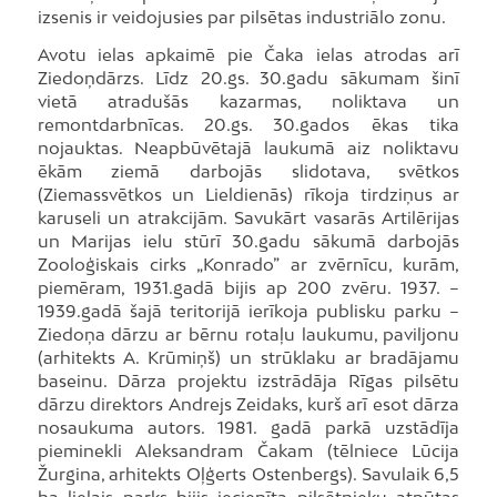
izsenis ir veidojusies par pilsētas industriālo zonu.
Avotu ielas apkaimē pie Čaka ielas atrodas arī
Ziedoņdārzs. Līdz 20.gs. 30.gadu sākumam šinī
vietā atradušās kazarmas, noliktava un
remontdarbnīcas. 20.gs. 30.gados ēkas tika
nojauktas. Neapbūvētajā laukumā aiz noliktavu
ēkām ziemā darbojās slidotava, svētkos
(Ziemassvētkos un Lieldienās) rīkoja tirdziņus ar
karuseli un atrakcijām. Savukārt vasarās Artilērijas
un Marijas ielu stūrī 30.gadu sākumā darbojās
Zooloģiskais cirks „Konrado” ar zvērnīcu, kurām,
piemēram, 1931.gadā bijis ap 200 zvēru. 1937. –
1939.gadā šajā teritorijā ierīkoja publisku parku –
Ziedoņa dārzu ar bērnu rotaļu laukumu, paviljonu
(arhitekts A. Krūmiņš) un strūklaku ar bradājamu
baseinu. Dārza projektu izstrādāja Rīgas pilsētu
dārzu direktors Andrejs Zeidaks, kurš arī esot dārza
nosaukuma autors. 1981. gadā parkā uzstādīja
pieminekli Aleksandram Čakam (tēlniece Lūcija
Žurgina, arhitekts Oļģerts Ostenbergs). Savulaik 6,5