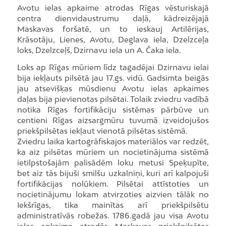
Avotu ielas apkaime atrodas Rīgas vēsturiskajā
centra dienvidaustrumu daļā, kādreizējajā
Maskavas foršatē, un to ieskauj Artilērijas,
Krāsotāju, Lienes, Avotu, Deglava iela, Dzelzceļa
loks, Dzelzceļš, Dzirnavu iela un A. Čaka iela.
Loks ap Rīgas mūriem līdz tagadējai Dzirnavu ielai
bija iekļauts pilsētā jau 17.gs. vidū. Gadsimta beigās
jau atsevišķas mūsdienu Avotu ielas apkaimes
daļas bija pievienotas pilsētai. Tolaik zviedru vadībā
notika Rīgas fortifikāciju sistēmas pārbūve un
centieni Rīgas aizsargmūru tuvumā izveidojušos
priekšpilsētas iekļaut vienotā pilsētas sistēmā.
Zviedru laika kartogrāfiskajos materiālos var redzēt,
ka aiz pilsētas mūriem un nocietinājuma sistēmā
ietilpstošajām palisādēm loku metusi Speķupīte,
bet aiz tās bijuši smilšu uzkalniņi, kuri arī kalpojuši
fortifikācijas nolūkiem. Pilsētai attīstoties un
nocietinājumu lokam atvirzoties aizvien tālāk no
Iekšrīgas, tika mainītas arī priekšpilsētu
administratīvās robežas. 1786.gadā jau visa Avotu
ielas apkaime atradās Maskavas priekšpilsētas