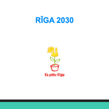
Šķirotava
Teika
Torņakalns
Trīsciems
Vecāķi
Vecdaugava
Vecmīlgrāvis
Vecpilsēta
Voleri
Zasulauks
Ziepniekkalns
Zolitūde