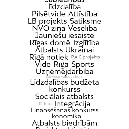
līdzdalība
Dzirciems
Pilsētvide
Attīstība
Grīziņkalns
LB projekts
Satiksme
Iļģuciems
NVO ziņa
Veselība
Imanta
Jauniešu iesaiste
Rīgas domē
Izglītība
Jaunciems
Atbalsts Ukrainai
Jugla
Rīgā notiek
RAIC projekts
Katlakalns
Vide
Rīga
Sports
Kleisti
Uzņēmējdarbība
Latviešu valodas kursi
Kundziņsala
Līdzdalības budžeta
konkurss
Ķengarags
Sociālais atbalsts
Ķīpsala
Integrācija
Tūrisms
Mangaļsala
Finansēšanas konkurss
Ekonomika
Latgale
Atbalsts biedrībām
Mežaparks