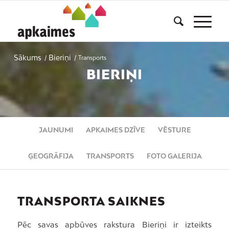
Sākums
Bieriņi
/
/
Transports
BIERIŅI
JAUNUMI
APKAIMES DZĪVE
VĒSTURE
ĢEOGRĀFIJA
TRANSPORTS
FOTO GALERIJA
TRANSPORTA SAIKNES
Pēc savas apbūves rakstura Bieriņi ir izteikts