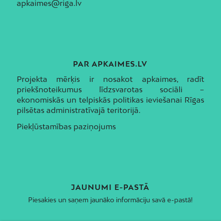
apkaimes@riga.lv
PAR APKAIMES.LV
Projekta mērķis ir nosakot apkaimes, radīt
priekšnoteikumus līdzsvarotas sociāli –
ekonomiskās un telpiskās politikas ieviešanai Rīgas
pilsētas administratīvajā teritorijā.
Piekļūstamības paziņojums
JAUNUMI E-PASTĀ
Piesakies un saņem jaunāko informāciju savā e-pastā!