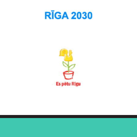
Šķirotava
Teika
Torņakalns
Trīsciems
Vecāķi
Vecdaugava
Vecmīlgrāvis
Vecpilsēta
Voleri
Zasulauks
Ziepniekkalns
Zolitūde