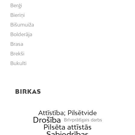
Berģi
Bieriņi
Bišumuiža
Bolderāja
Brasa
Brekši
Bukulti
Buļļi
Centrs
BIRKAS
Čiekurkalns
Daugavgrīva
Dārzciems
Attīstība; Pilsētvide
Drošība
Brīvprātīgais darbs
Dārziņi
Pilsēta attīstās
Dreiliņi
Sabiedrības