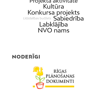
Projekta aktivitāte
Mežciems
Kultūra
Konkursa projekts
Mīlgrāvis
Sabiedrība
Līdzdalības budžets
Mūkupurvs
Labklājība
Pētersala-Andrejsala
NVO nams
Pleskodāle
Pļavnieki
Purvciems
NODERĪGI
Rumbula
Salas
Sarkandaugava
Skanste
Spilve
Suži
Šampēteris