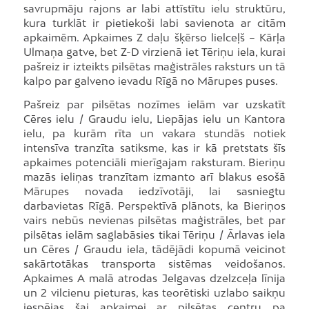
savrupmāju rajons ar labi attīstītu ielu struktūru,
kura turklāt ir pietiekoši labi savienota ar citām
apkaimēm. Apkaimes Z daļu šķērso lielceļš – Kārļa
Ulmaņa gatve, bet Z-D virzienā iet Tēriņu iela, kurai
pašreiz ir izteikts pilsētas maģistrāles raksturs un tā
kalpo par galveno ievadu Rīgā no Mārupes puses.
Pašreiz par pilsētas nozīmes ielām var uzskatīt
Cēres ielu / Graudu ielu, Liepājas ielu un Kantora
ielu, pa kurām rīta un vakara stundās notiek
intensīva tranzīta satiksme, kas ir kā pretstats šīs
apkaimes potenciāli mierīgajam raksturam. Bieriņu
mazās ieliņas tranzītam izmanto arī blakus esošā
Mārupes novada iedzīvotāji, lai sasniegtu
darbavietas Rīgā. Perspektīvā plānots, ka Bieriņos
vairs nebūs nevienas pilsētas maģistrāles, bet par
pilsētas ielām saglabāsies tikai Tēriņu / Ārlavas iela
un Cēres / Graudu iela, tādējādi kopumā veicinot
sakārtotākas transporta sistēmas veidošanos.
Apkaimes A malā atrodas Jelgavas dzelzceļa līnija
un 2 vilcienu pieturas, kas teorētiski uzlabo saikņu
iespējas šai apkaimei ar pilsētas centru pa