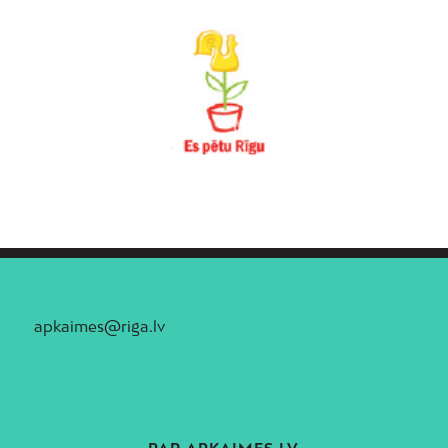
Vecdaugava
Vecmīlgrāvis
Vecpilsēta
Voleri
Zasulauks
Ziepniekkalns
Zolitūde
apkaimes@riga.lv