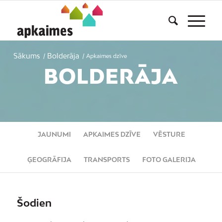
Sākums
Bolderāja
/
/
Apkaimes dzīve
BOLDERĀJA
JAUNUMI
APKAIMES DZĪVE
VĒSTURE
ĢEOGRĀFIJA
TRANSPORTS
FOTO GALERIJA
Šodien