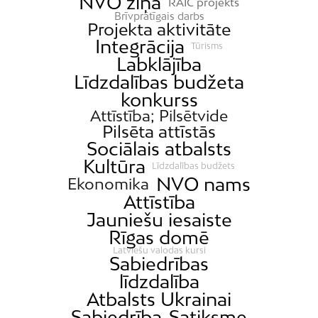
NVO ziņa
RAIC projekts
Jugla
Brīvprātīgais darbs
Projekta aktivitāte
Katlakalns
Integrācija
Tūrisms
Kleisti
Labklājība
Kundziņsala
Līdzdalības budžeta
Ķengarags
konkurss
Attīstība; Pilsētvide
Ķīpsala
Pilsēta attīstās
Mangaļsala
Sociālais atbalsts
Kultūra
Latgale
Līdzdalības budžets
NVO nams
Ekonomika
Mežaparks
Attīstība
Mežciems
Jauniešu iesaiste
Mīlgrāvis
Rīgas domē
Latviešu valodas kursi
Mūkupurvs
Sabiedrības
Pētersala-Andrejsala
līdzdalība
Atbalsts Ukrainai
Pleskodāle
Sabiedrība
Satiksme