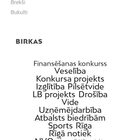
Brekši
Bukulti
Buļļi
Centrs
BIRKAS
Čiekurkalns
Daugavgrīva
Dārzciems
Finansēšanas konkurss
Veselība
Dārziņi
Konkursa projekts
Dreiliņi
Izglītība
Pilsētvide
Dzirciems
LB projekts
Drošība
Vide
Grīziņkalns
Uzņēmējdarbība
Iļģuciems
Atbalsts biedrībām
Imanta
Sports
Rīga
Rīgā notiek
Jaunciems