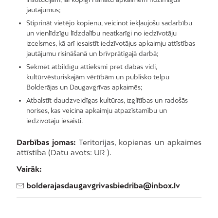
jautājumus;
Stiprināt vietējo kopienu, veicinot iekļaujošu sadarbību
un vienlīdzīgu līdzdalību neatkarīgi no iedzīvotāju
izcelsmes, kā arī iesaistīt iedzīvotājus apkaimju attīstības
jautājumu risināšanā un brīvprātīgajā darbā;
Sekmēt atbildīgu attieksmi pret dabas vidi,
kultūrvēsturiskajām vērtībām un publisko telpu
Bolderājas un Daugavgrīvas apkaimēs;
Atbalstīt daudzveidīgas kultūras, izglītības un radošās
norises, kas veicina apkaimju atpazīstamību un
iedzīvotāju iesaisti.
Darbības jomas:
Teritorijas, kopienas un apkaimes
attīstība (Datu avots: UR ).
Vairāk:
bolderajasdaugavgrivasbiedriba@inbox.lv