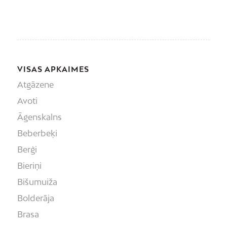
VISAS APKAIMES
Atgāzene
Avoti
Āgenskalns
Beberbeķi
Berģi
Bieriņi
Bišumuiža
Bolderāja
Brasa