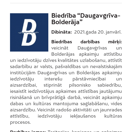
Biedrība “Daugavgrīva-
Bolderāja”
Dibināta:
2021.gada 20. janvārī.
Biedrības darbības mērķi:
veicināt Daugavgrīvas un
Bolderājas apkaimju attīstību
un iedzīvotāju dzīves kvalitātes uzlabošanu, attīstīt
sadarbību ar valsts, pašvaldības un nevalstiskajām
institūcijām Daugavgrīvas un Bolderājas apkaimju
iedzīvotāju interešu pārstāvniecībai un
aizsardzībai, stiprināt pilsonisko sabiedrību,
iesaistīt iedzīvotājus apkaimes attīstības jautājumu
risināšanā un brīvprātīgā darbā, veicināt apkaimju
dabas un kultūras mantojuma saglabāšanu, vides
aizsardzību. Veicināt radošo aktivitāti un jaunrades
attīstību, iedzīvotāju iekļaušanos kultūras
procesos.