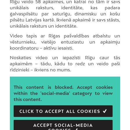
Rīgu veido 58 apkaimes, un katrai no tām ir savs
unikālais raksturs, identitāte, kas padara
galvaspilsētu par saturīgu, dinamisku un košu
pilsētu Latvijas kartē. Ikvienā apkaimē ir savs stāsts,
unikālais raksturs un identitāte.
Video tapis ar Rīgas pašvaldības atbalstu un
vēsturnieku, vietējo entuziastu un apkaimju
koordinatoru – aktīvu iesaisti.
Noskaties video un iepazīsti Rīgu caur tās
apkaimēm – tādu, kādu to redz un veido paši
rīdzinieki – ikviens no mums.
This content is blocked. Accept cookies
within the 'social-media' category to view
this content.
CLICK TO ACCEPT ALL COOKIES
ACCEPT SOCIAL-MEDIA