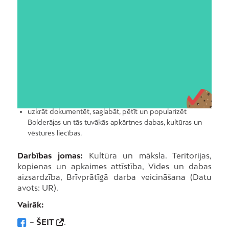
Biedrība “Bolderājas grupa”
Dibināta:
2008. gada 12. augustā.
Biedrības darbības mērķi:
piedalīties un sekmēt tagadnes mākslas procesu,
aizstāvēt radošo brīvību;
sekmēt vides aizsardzību, Latvijas dabas un kultūras
mantojuma saglabāšanu;
uzkrāt dokumentēt, saglabāt, pētīt un popularizēt
Bolderājas un tās tuvākās apkārtnes dabas, kultūras un
vēstures liecības.
Darbības jomas:
Kultūra un māksla. Teritorijas,
kopienas un apkaimes attīstība, Vides un dabas
aizsardzība, Brīvprātīgā darba veicināšana (Datu
avots: UR).
Vairāk:
–
ŠEIT
.