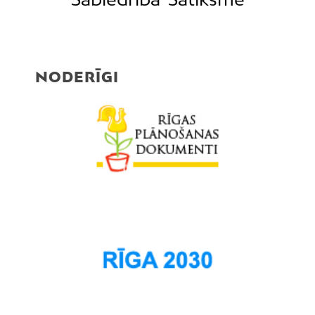
Pļavnieki
Purvciems
Rumbula
Salas
NODERĪGI
Sarkandaugava
Skanste
Spilve
Suži
Šampēteris
Šķirotava
Teika
Torņakalns
Trīsciems
Vecāķi