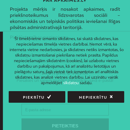
PAR APKAIMES.LV
Projekta mērķis ir nosakot apkaimes, radīt
priekšnoteikumus līdzsvarotas sociāli –
ekonomiskās un telpiskās politikas ieviešanai Rīgas
pilsētas administratīvajā teritorijā.
Piekļūstamības paziņojums
Šī tīmekļvietne izmanto sīkdatnes, tai skaitā sīkdatnes, kas
nepieciešamas tīmekļa vietnes darbībai. Ņemot vērā, ka
interneta vietne nedarbosies, ja sīkdatnes netiks izmantotas, šo
sīkdatņu izmantošanai piekrišana netiek prasīta. Papildus
nepieciešamajām sīkdatnēm (cookies), lai uzlabotu vietnes
darbību un pakalpojumus, kā arī analizētu lietotājus un
pielāgotu saturu, šajā vietnē tiek izmantotas arī analītiskās
JAUNUMI E-PASTĀ
sīkdatnes, kas analizē vietnes darbību. Lai uzzinātu vairāk
Piesakies un saņem jaunāko informāciju savā e-pastā!
apmeklējiet
sīkdatņu
sadaļu.
PIEKRĪTU
NEPIEKRĪTU