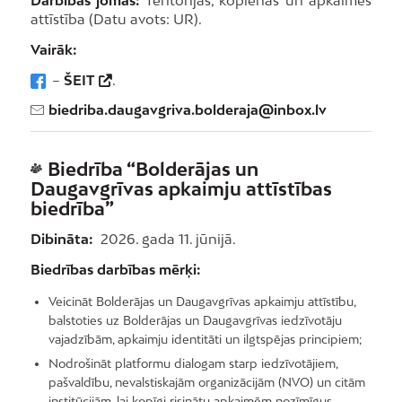
Darbības jomas:
Teritorijas, kopienas un apkaimes
attīstība (Datu avots: UR).
Vairāk:
–
ŠEIT
.
biedriba.daugavgriva.bolderaja@inbox.lv
Biedrība “Bolderājas un
Daugavgrīvas apkaimju attīstības
biedrība”
Dibināta:
2026. gada 11. jūnijā.
Biedrības darbības mērķi:
Veicināt Bolderājas un Daugavgrīvas apkaimju attīstību,
balstoties uz Bolderājas un Daugavgrīvas iedzīvotāju
vajadzībām, apkaimju identitāti un ilgtspējas principiem;
Nodrošināt platformu dialogam starp iedzīvotājiem,
pašvaldību, nevalstiskajām organizācijām (NVO) un citām
institūcijām, lai kopīgi risinātu apkaimēm nozīmīgus