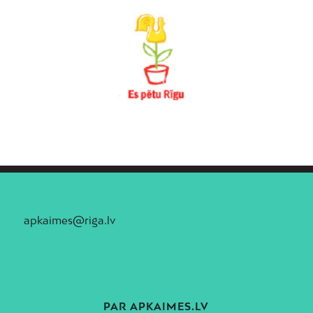
Vecāķi
Vecdaugava
Vecmīlgrāvis
Vecpilsēta
Voleri
Zasulauks
Ziepniekkalns
Zolitūde
apkaimes@riga.lv
PAR APKAIMES.LV