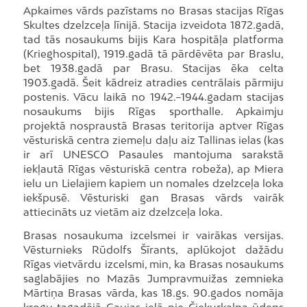
Apkaimes vārds pazīstams no Brasas stacijas Rīgas
Skultes dzelzceļa līnijā. Stacija izveidota 1872.gadā,
tad tās nosaukums bijis Kara hospitāļa platforma
(Krieghospital), 1919.gadā tā pārdēvēta par Braslu,
bet 1938.gadā par Brasu. Stacijas ēka celta
1903.gadā. Šeit kādreiz atradies centrālais pārmiju
postenis. Vācu laikā no 1942.–1944.gadam stacijas
nosaukums bijis Rīgas sporthalle. Apkaimju
projektā nospraustā Brasas teritorija aptver Rīgas
vēsturiskā centra ziemeļu daļu aiz Tallinas ielas (kas
ir arī UNESCO Pasaules mantojuma sarakstā
iekļautā Rīgas vēsturiskā centra robeža), ap Miera
ielu un Lielajiem kapiem un nomales dzelzceļa loka
iekšpusē. Vēsturiski gan Brasas vārds vairāk
attiecināts uz vietām aiz dzelzceļa loka.
Brasas nosaukuma izcelsmei ir vairākas versijas.
Vēsturnieks Rūdolfs Šīrants, aplūkojot dažādu
Rīgas vietvārdu izcelsmi, min, ka Brasas nosaukums
saglabājies no Mazās Jumpravmuižas zemnieka
Mārtiņa Brasas vārda, kas 18.gs. 90.gados nomāja
krogu tagadējā Gaujas ielā pie Čiekurkalna ūdens