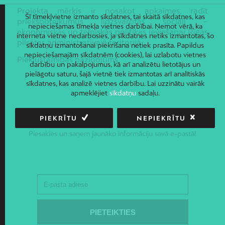
Projekta mērķis ir nosakot apkaimes, radīt
Šī tīmekļvietne izmanto sīkdatnes, tai skaitā sīkdatnes, kas
priekšnoteikumus līdzsvarotas sociāli –
nepieciešamas tīmekļa vietnes darbībai. Ņemot vērā, ka
ekonomiskās un telpiskās politikas ieviešanai Rīgas
interneta vietne nedarbosies, ja sīkdatnes netiks izmantotas, šo
pilsētas administratīvajā teritorijā.
sīkdatņu izmantošanai piekrišana netiek prasīta. Papildus
nepieciešamajām sīkdatnēm (cookies), lai uzlabotu vietnes
Piekļūstamības paziņojums
darbību un pakalpojumus, kā arī analizētu lietotājus un
pielāgotu saturu, šajā vietnē tiek izmantotas arī analītiskās
sīkdatnes, kas analizē vietnes darbību. Lai uzzinātu vairāk
apmeklējiet
sīkdatņu
sadaļu.
PIEKRĪTU
NEPIEKRĪTU
JAUNUMI E-PASTĀ
Piesakies un saņem jaunāko informāciju savā e-pastā!