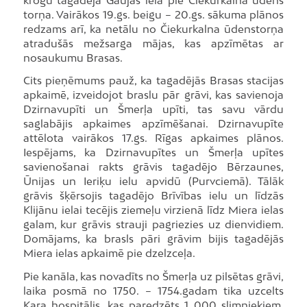
torņa. Vairākos 19.gs. beigu – 20.gs. sākuma plānos
redzams arī, ka netālu no Čiekurkalna ūdenstorņa
atradušās mežsarga mājas, kas apzīmētas ar
nosaukumu Brasas.
Cits pieņēmums pauž, ka tagadējās Brasas stacijas
apkaimē, izveidojot braslu pār grāvi, kas savienoja
Dzirnavupīti un Šmerļa upīti, tas savu vārdu
saglabājis apkaimes apzīmēšanai. Dzirnavupīte
attēlota vairākos 17.gs. Rīgas apkaimes plānos.
Iespējams, ka Dzirnavupītes un Šmerļa upītes
savienošanai rakts grāvis tagadējo Bērzaunes,
Ūnijas un Ieriķu ielu apvidū (Purvciemā). Tālāk
grāvis šķērsojis tagadējo Brīvības ielu un līdzās
Klijānu ielai tecējis ziemeļu virzienā līdz Miera ielas
galam, kur grāvis strauji pagriezies uz dienvidiem.
Domājams, ka brasls pāri grāvim bijis tagadējās
Miera ielas apkaimē pie dzelzceļa.
Pie kanāla, kas novadīts no Šmerļa uz pilsētas grāvi,
laika posmā no 1750. – 1754.gadam tika uzcelts
Kara hospitālis, kas paredzēts 1 000 slimniekiem.