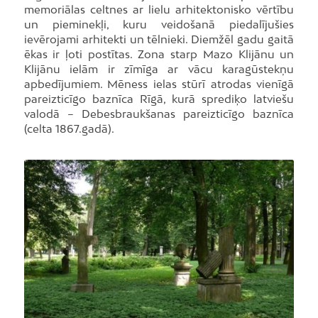
memoriālas celtnes ar lielu arhitektonisko vērtību
un pieminekļi, kuru veidošanā piedalījušies
ievērojami arhitekti un tēlnieki. Diemžēl gadu gaitā
ēkas ir ļoti postītas. Zona starp Mazo Klijānu un
Klijānu ielām ir zīmīga ar vācu karagūstekņu
apbedījumiem. Mēness ielas stūrī atrodas vienīgā
pareizticīgo baznīca Rīgā, kurā sprediķo latviešu
valodā – Debesbraukšanas pareizticīgo baznīca
(celta 1867.gadā).
Foto: LIVE RIGA