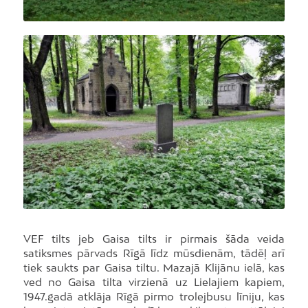
Foto: A.Liepiņš, Dienas mediji
VEF tilts jeb Gaisa tilts ir pirmais šāda veida
satiksmes pārvads Rīgā līdz mūsdienām, tādēļ arī
tiek saukts par Gaisa tiltu. Mazajā Klijānu ielā, kas
ved no Gaisa tilta virzienā uz Lielajiem kapiem,
1947.gadā atklāja Rīgā pirmo trolejbusu līniju, kas