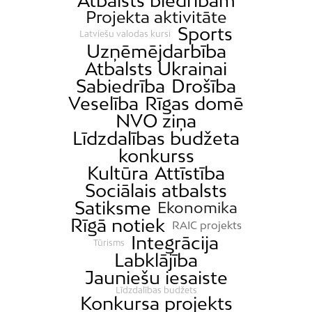
Atbalsts biedrībām
Jaunciems
Projekta aktivitāte
Jugla
Sports
Latviešu valodas kursi
Katlakalns
Uzņēmējdarbība
Atbalsts Ukrainai
Kleisti
Sabiedrība
Drošība
Kundziņsala
Veselība
Rīgas domē
Ķengarags
NVO ziņa
Līdzdalības budžeta
Ķīpsala
konkurss
Mangaļsala
Kultūra
Attīstība
Latgale
Sociālais atbalsts
Mežaparks
Satiksme
Ekonomika
Rīgā notiek
Mežciems
RAIC projekts
Integrācija
Tūrisms
Mīlgrāvis
Labklājība
Mūkupurvs
Jauniešu iesaiste
Pētersala-Andrejsala
Līdzdalības budžets
Konkursa projekts