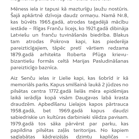
Mēness iela ir tapusi kā mazturīgu ļaužu nostūris.
Šajā apkārtnē dzīvoja daudz ormaņu. Namā Nr.8,
kas būvēts 1965.gadā, atrodas tagadējā mācību
iestāde – Rīgas Franču licejs, ko 1921.gadā dibināja
Latviešu un franču tuvināšanās biedrība. Blakus
tam atrodas Pokrova kapi, kas piederēja
pareizticīgajiem, tāpēc pretī vārtiem redzama
1879.gadā arhitekta Roberta Pfūga krievu-
bizantiešu formās celtā Marijas Pasludināšanas
pareizticīgo baznīca.
Aiz Senču ielas ir Lielie kapi, kas šobrīd ir kā
memoriāls parks. Kapus smilšainā laukā 2 jūdzes no
pilsētas centra 1772.gadā lielās mēra epidēmijas
laikā ierādīja kopā visām Daugavas labā krasta
draudzēm. Apbedīšanu Lielajos kapos pārtrauca
1958.gadā, bet 1969.gadā kapus daudzi
sabiedriskie un kultūras darbinieki slēdza pavisam.
1979.gadā tos sāka pārvērst par parku, kas
papildina pilsētas zaļās teritorijas. No kapiem
saglabātas kādreizējās dzimtu kapličas –