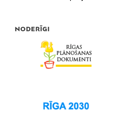
Pleskodāle
Pļavnieki
Purvciems
NODERĪGI
Rumbula
Salas
Sarkandaugava
Skanste
Spilve
Suži
Šampēteris
Šķirotava
Teika
Torņakalns
Trīsciems