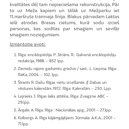
kvalitātes dēļ tam nepieciešama rekonstrukcija. Pār
to uz Meža kapiem un tālāk uz Mežparku iet
11.maršruta tramvaja līnija. Blakus pārvadam Laktas
ielā atrodas Brasas cietums, kurā sodu izcieš
personas, kas sodītas par smagiem un sevišķi
smagiem noziegumiem.
Izmantotie avoti:
Rīga: enciklopēdija. P. Jērāns. R.: Galvenā enciklopēdiju
redakcija, 1988. – 832 lpp.
Ziemeļu rajons gadsimtu griežos / sast.: L. Liepiņa. Rīga:
RaKa, 2004. – 102. lpp.
Šīrants R. Dažu Rīgas vietu izcelšanās. // Dabas un
vēstures kalendārs 1972. Rīga: Kalendārs – 230. Lpp.
Lejnieks J. Rīgas laiks attēlos. Rīga: Zvaigzne ABC –
29.lpp.
Ārgalis A. Rīga. Rīga : Nacionālais apg., 2001 – 27.lpp.
Kolbergs A. Rīga kājāmgājējiem. Jūrmala: A.K.A., 2001 –
71.lpp.