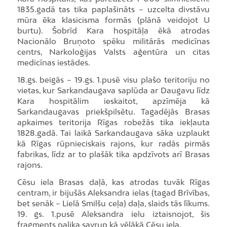
1835.gadā tas tika paplašināts – uzcelta divstāvu
mūra ēka klasicisma formās (plānā veidojot U
burtu). Šobrīd Kara hospitāļa ēkā atrodas
Nacionālo Bruņoto spēku militārās medicīnas
centrs, Narkoloģijas Valsts aģentūra un citas
medicīnas iestādes.
18.gs. beigās – 19.gs. 1.pusē visu plašo teritoriju no
vietas, kur Sarkandaugava saplūda ar Daugavu līdz
Kara hospitālim ieskaitot, apzīmēja kā
Sarkandaugavas priekšpilsētu. Tagadējās Brasas
apkaimes teritorija Rīgas robežās tika iekļauta
1828.gadā. Tai laikā Sarkandaugava sāka uzplaukt
kā Rīgas rūpnieciskais rajons, kur radās pirmās
fabrikas, līdz ar to plašāk tika apdzīvots arī Brasas
rajons.
Cēsu iela Brasas daļā, kas atrodas tuvāk Rīgas
centram, ir bijušās Aleksandra ielas (tagad Brīvības,
bet senāk – Lielā Smilšu ceļa) daļa, slaids tās līkums.
19. gs. 1.pusē Aleksandra ielu iztaisnojot, šis
fragments palika savrup kā vēlākā Cēsu iela.