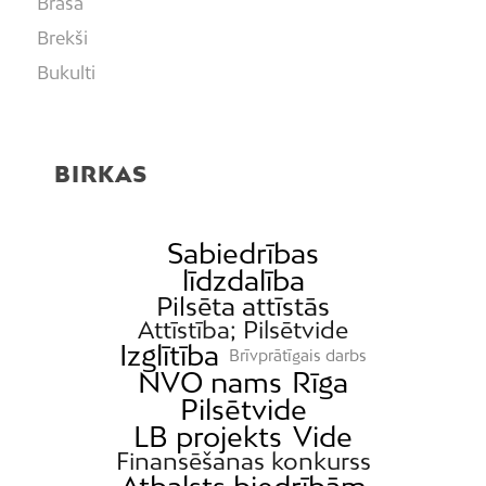
Brasa
Brekši
Bukulti
Buļļi
Centrs
BIRKAS
Čiekurkalns
Daugavgrīva
Dārzciems
Sabiedrības
līdzdalība
Dārziņi
Pilsēta attīstās
Dreiliņi
Attīstība; Pilsētvide
Izglītība
Dzirciems
Brīvprātīgais darbs
NVO nams
Rīga
Grīziņkalns
Pilsētvide
Iļģuciems
LB projekts
Vide
Imanta
Finansēšanas konkurss