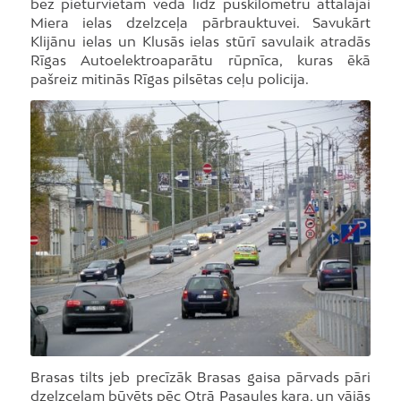
bez pieturvietām veda līdz puskilometru attālajai
Miera ielas dzelzceļa pārbrauktuvei. Savukārt
Klijānu ielas un Klusās ielas stūrī savulaik atradās
Rīgas Autoelektroaparātu rūpnīca, kuras ēkā
pašreiz mitinās Rīgas pilsētas ceļu policija.
Foto: Olgerts V (wikimedia.org)
Brasas tilts jeb precīzāk Brasas gaisa pārvads pāri
dzelzceļam būvēts pēc Otrā Pasaules kara, un vājās