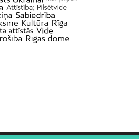
a
Attīstība; Pilsētvide
Dreiliņi
iņa
Sabiedrība
Dzirciems
iksme
Kultūra
Rīga
Grīziņkalns
Vide
ta attīstās
Iļģuciems
rošība
Rīgas domē
Imanta
Jaunciems
Jugla
Katlakalns
Kleisti
Kundziņsala
Ķengarags
Ķīpsala
Mangaļsala
Latgale
Mežaparks