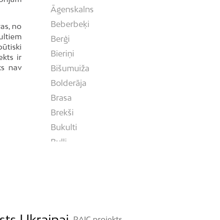
Āgenskalns
Beberbeķi
ras, no
ultiem
Berģi
ūtiski
Bieriņi
kts ir
ks nav
Bišumuiža
Bolderāja
Brasa
Brekši
Bukulti
Buļļi
Centrs
Čiekurkalns
Daugavgrīva
Dārzciems
Dārziņi
sts Ukrainai
RAIC projekts