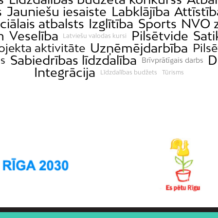
s
Jauniešu iesaiste
Labklājība
Attīstīb
ciālais atbalsts
Izglītība
Sports
NVO z
m
Veselība
Pilsētvide
Sat
Latviešu valodas kursi
Uzņēmējdarbība
ojekta aktivitāte
Pilsē
Sabiedrības līdzdalība
D
ss
Brīvprātīgais darbs
Integrācija
Līdzdalības budžets
Tūrisms