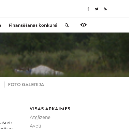
a
Finansēšanas konkursi
S
FOTO GALERIJA
VISAS APKAIMES
Atgāzene
ašreiz
Avoti
torijām