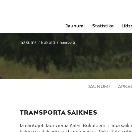
Jaunumi
Statistika
Līdz
Sākums
Bukulti
/
/
Transports
JAUNUMI
APKAI
TRANSPORTA SAIKNES
Izmantojot Jaunciema gatvi, Bukultiem ir laba saikn
kalpo par galveno austrumu ievadu Rīgā. Pateicoties 