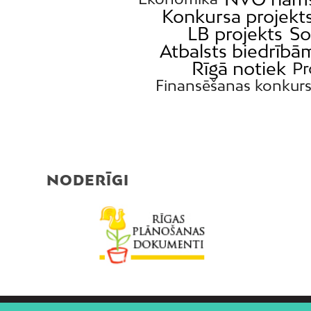
Konkursa projekt
LB projekts
So
Atbalsts biedrībā
Rīgā notiek
Pr
Finansēšanas konkur
NODERĪGI