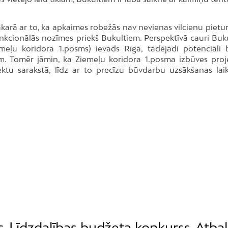
sakarā ar to, ka apkaimes robežās nav nevienas vilcienu pietu
funkcionālās nozīmes priekš Bukultiem. Perspektīvā cauri Buk
meļu koridora 1.posms) ievads Rīgā, tādējādi potenciāli b
ām. Tomēr jāmin, ka Ziemeļu koridora 1.posma izbūves proje
jektu sarakstā, līdz ar to precīzu būvdarbu uzsākšanas lai
s
Līdzdalības budžeta konkurss
Atbal