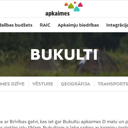
dalības budžets
RAIC
Apkaimju biedrības
Integrācij
BUKULTI
MES DZĪVE
VĒSTURE
ĢEOGRĀFIJA
TRANSPORT
e ar Brīvības gatvi, kas iet gar Bukultu apkaimes D malu un p
vietējo ielu tīklam, Bukultiem ir laba saikne ar kaimiņu teri