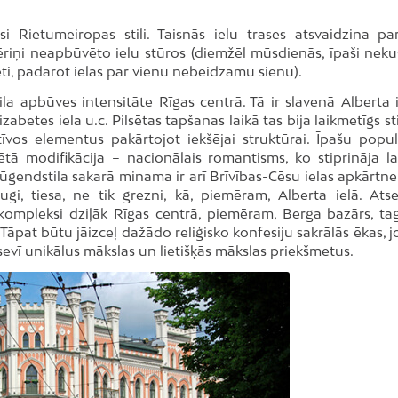
si Rietumeiropas stili. Taisnās ielu trases atsvaidzina pa
riņi neapbūvēto ielu stūros (diemžēl mūsdienās, īpaši nek
vēti, padarot ielas par vienu nebeidzamu sienu).
a apbūves intensitāte Rīgas centrā. Tā ir slavenā Alberta i
abetes iela u.c. Pilsētas tapšanas laikā tas bija laikmetīgs sti
vos elementus pakārtojot iekšējai struktūrai. Īpašu popula
ētā modifikācija – nacionālais romantisms, ko stiprināja la
gendstila sakarā minama ir arī Brīvības-Cēsu ielas apkārtne, 
ugi, tiesa, ne tik grezni, kā, piemēram, Alberta ielā. Atse
 kompleksi dziļāk Rīgas centrā, piemēram, Berga bazārs, ta
. Tāpat būtu jāizceļ dažādo reliģisko konfesiju sakrālās ēkas, jo
ā sevī unikālus mākslas un lietišķās mākslas priekšmetus.