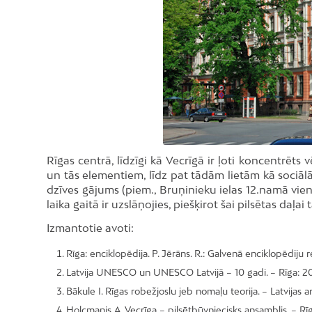
Foto: I.Kubliņš
Rīgas centrā, līdzīgi kā Vecrīgā ir ļoti koncentrēts 
un tās elementiem, līdz pat tādām lietām kā sociālā
dzīves gājums (piem., Bruņinieku ielas 12.namā vien ir
laika gaitā ir uzslāņojies, piešķirot šai pilsētas daļai
Izmantotie avoti:
Rīga: enciklopēdija. P. Jērāns. R.: Galvenā enciklopēdiju r
Latvija UNESCO un UNESCO Latvijā – 10 gadi. – Rīga: 20
Bākule I. Rīgas robežjoslu jeb nomaļu teorija. – Latvijas 
Holcmanis A. Vecrīga – pilsētbūvniecisks ansamblis. – Rīg