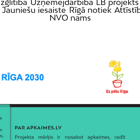
Izglītība
Uzņēmējdarbība
LB projekts
Jauniešu iesaiste
Rīgā notiek
Attīstī
NVO nams
a
PAR APKAIMES.LV
ām
s,
Projekta mērķis ir nosakot apkaimes, radīt