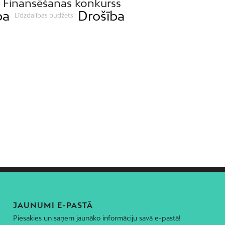
Finansēšanas konkurss
ba
Drošība
Līdzdalības budžets
JAUNUMI E-PASTĀ
Piesakies un saņem jaunāko informāciju savā e-pastā!