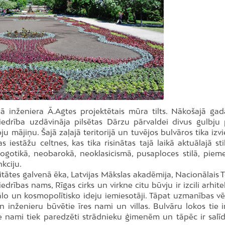
ā inženiera Ā.Agtes projektētais mūra tilts. Nākošajā gadā
iedrība uzdāvināja pilsētas Dārzu pārvaldei divus gulbju 
u mājiņu. Šajā zaļajā teritorijā un tuvējos bulvāros tika izv
 iestāžu celtnes, kas tika risinātas tajā laikā aktuālajā stil
gotikā, neobarokā, neoklasicismā, pusaploces stilā, pieme
nkciju.
itātes galvenā ēka, Latvijas Mākslas akadēmija, Nacionālais T
edrības nams, Rīgas cirks un virkne citu būvju ir izcili arhit
lo un kosmopolītisko ideju iemiesotāji. Tāpat uzmanības vēr
 inženieru būvētie īres nami un villas. Bulvāru lokos tie ir
ie nami tiek paredzēti strādnieku ģimenēm un tāpēc ir salīd