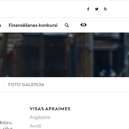
a
Finansēšanas konkursi
S
FOTO GALERIJA
VISAS APKAIMES
Atgāzene
ktūru,
Avoti
 citur