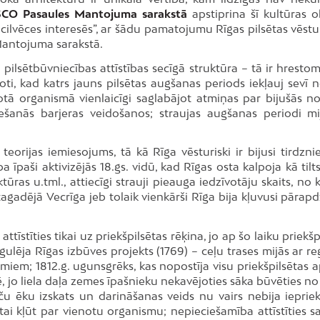
CO Pasaules Mantojuma sarakstā
apstiprina šī kultūras o
 cilvēces interesēs”, ar šādu pamatojumu Rīgas pilsētas vēstu
Mantojuma sarakstā.
ā pilsētbūvniecības attīstības secīgā struktūra – tā ir hresto
oti, kad katrs jauns pilsētas augšanas periods iekļauj sevī n
notā organismā vienlaicīgi saglabājot atmiņas par bijušās n
lešanās barjeras veidošanos; straujas augšanas periodi mi
eorijas iemiesojums, tā kā Rīga vēsturiski ir bijusi tirdznie
 īpaši aktivizējās 18.gs. vidū, kad Rīgas osta kalpoja kā tilt
ūras u.tml., attiecīgi strauji pieauga iedzīvotāju skaits, no
 tagadējā Vecrīga jeb tolaik vienkārši Rīga bija kļuvusi pārap
tīstīties tikai uz priekšpilsētas rēķina, jo ap šo laiku priekšp
regulēja Rīgas izbūves projekts (1769) – ceļu trases mijās ar r
iem; 1812.g. ugunsgrēks, kas nopostīja visu priekšpilsētas a
ē, jo liela daļa zemes īpašnieku nekavējoties sāka būvēties n
aču ēku izskats un darināšanas veids nu vairs nebija ieprie
tai kļūt par vienotu organismu; nepieciešamība attīstīties s