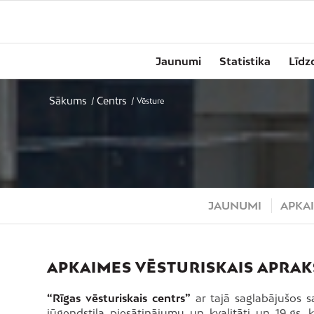
Jaunumi
Statistika
Līdz
Sākums
Centrs
/
/
Vēsture
JAUNUMI
APKAI
APKAIMES VĒSTURISKAIS APRAK
“Rīgas vēsturiskais centrs”
ar tajā saglabājušos s
jūgendstila piesātinājumu un kvalitāti un 19.gs. 