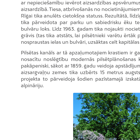
ar nepieciešamību ievērot aizsardzības apsvērumus
aizsardzībā. Tiesa, atbrīvošanās no nocietinājumiem 
Rīgai tika anulēts cietokšņa statuss. Rezultātā, līd
tika pārveidota par parku un sabiedrisku ēku teri
bulvāru loks. Līdz 1963. gadam tika nojaukti nociet
grāvis (tas tika atstāts, lai pilsētnieki varētu ērt
nospraustas ielas un bulvāri, uzsāktas celt kapitāla
Pilsētas kanāls ar tā apzaļumotajiem krastiem ir ga
nosacītu noslēgtību modernās pilsētplānošanas k
pakāpeniski, sākot ar 1859. gadu veidoja apstādījum
aizsargvaļņu zemes tika uzbērts 15 metrus augsts
projekta to pārveidoja šodien pazīstamajā izska
alpināriju.