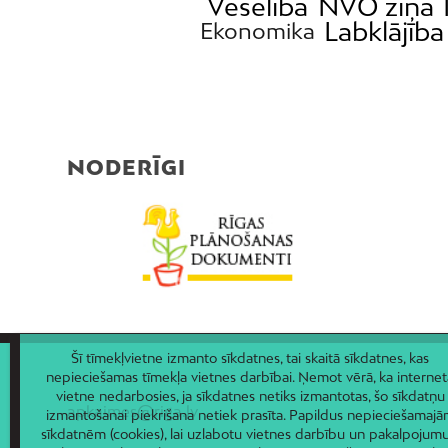
Veselība
NVO ziņa
Labklājība
Ekonomika
NODERĪGI
Šī tīmekļvietne izmanto sīkdatnes, tai skaitā sīkdatnes, kas
nepieciešamas tīmekļa vietnes darbībai. Ņemot vērā, ka internet
vietne nedarbosies, ja sīkdatnes netiks izmantotas, šo sīkdatņu
apkaimes@riga.lv
izmantošanai piekrišana netiek prasīta. Papildus nepieciešamaj
sīkdatnēm (cookies), lai uzlabotu vietnes darbību un pakalpojumu