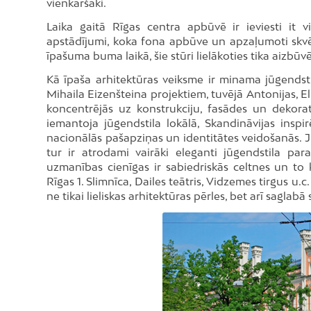
vienkāršāki.
Laika gaitā Rīgas centra apbūvē ir ieviesti it vi
apstādījumi, koka fona apbūve un apzaļumoti skvē
īpašuma buma laikā, šie stūri lielākoties tika aizbū
Kā īpaša arhitektūras veiksme ir minama jūgendstil
Mihaila Eizenšteina projektiem, tuvējā Antonijas, Eliz
koncentrējās uz konstrukciju, fasādes un dekoratī
iemantoja jūgendstila lokālā, Skandināvijas inspir
nacionālās pašapziņas un identitātes veidošanās. Jū
tur ir atrodami vairāki eleganti jūgendstila para
uzmanības cienīgas ir sabiedriskās celtnes un to
Rīgas 1. Slimnīca, Dailes teātris, Vidzemes tirgus u.c
ne tikai lieliskas arhitektūras pērles, bet arī saglab