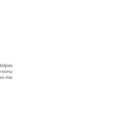
 telpas
ersonu
as viss