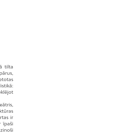
Mežciems
Mīlgrāvis
Mūkupurvs
Pētersala-Andrejsala
Pleskodāle
Pļavnieki
Purvciems
 tilta
Rumbula
pārus,
Salas
ietotas
istikā:
Sarkandaugava
klējot
Skanste
eātris,
Spilve
ektūras
Suži
tas ir
 īpaši
Šampēteris
zinoši
Šķirotava