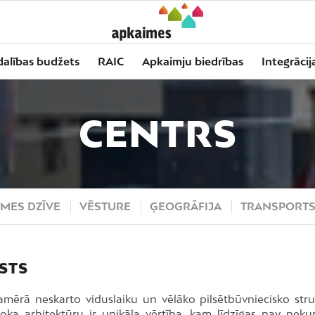
dalības budžets
RAIC
Apkaimju biedrības
Integrācij
CENTRS
MES DZĪVE
VĒSTURE
ĢEOGRĀFIJA
TRANSPORT
STS
amērā neskarto viduslaiku un vēlāko pilsētbūvniecisko stru
koka arhitektūru ir unikāla vērtība, kam līdzīgas nav nekur