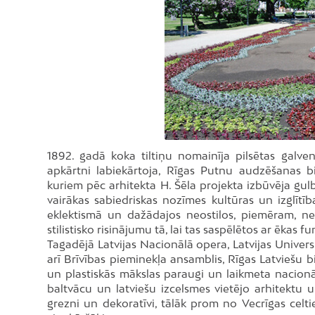
Foto: I.Kubliņš
1892. gadā koka tiltiņu nomainīja pilsētas galven
apkārtni labiekārtoja, Rīgas Putnu audzēšanas b
kuriem pēc arhitekta H. Šēla projekta izbūvēja gulbj
vairākas sabiedriskas nozīmes kultūras un izglītības
eklektismā un dažādajos neostilos, piemēram, neo
stilistisko risinājumu tā, lai tas saspēlētos ar ēkas fu
Tagadējā Latvijas Nacionālā opera, Latvijas Univers
arī Brīvības pieminekļa ansamblis, Rīgas Latviešu bi
un plastiskās mākslas paraugi un laikmeta nacionā
baltvācu un latviešu izcelsmes vietējo arhitektu un
grezni un dekoratīvi, tālāk prom no Vecrīgas celt