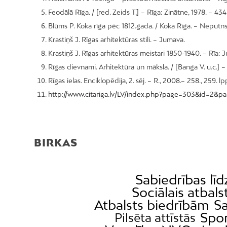
Feodālā Rīga. / [red. Zeids T.] – Rīga: Zinātne, 1978. – 434
Blūms P. Koka rīga pēc 1812.gada. / Koka Rīga. – Neputns,
Krastiņš J. Rīgas arhitektūras stili. – Jumava.
Krastiņš J. Rīgas arhitektūras meistari 1850-1940. – Rīa:
Rīgas dievnami. Arhitektūra un māksla. / [Banga V. u.c.] 
Rīgas ielas. Enciklopēdija, 2. sēj. – R., 2008.– 258., 259. lp
http://www.citariga.lv/LV/index.php?page=303&id=2&pa
BIRKAS
Sabiedrības līd
Sociālais atbals
Atbalsts biedrībām
Sa
Spo
Pilsēta attīstās