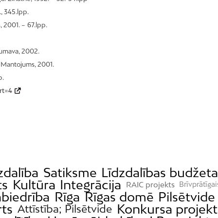
., 345.lpp.
 2001. – 67.lpp.
 Jumava, 2002.
– Mantojums, 2001.
p.
rt=4
zdalība
Satiksme
Līdzdalības budžet
ts
Kultūra
Integrācija
RAIC projekts
Brīvprātīga
biedrība
Rīga
Rīgas domē
Pilsētvide
rts
Konkursa projekt
Attīstība; Pilsētvide