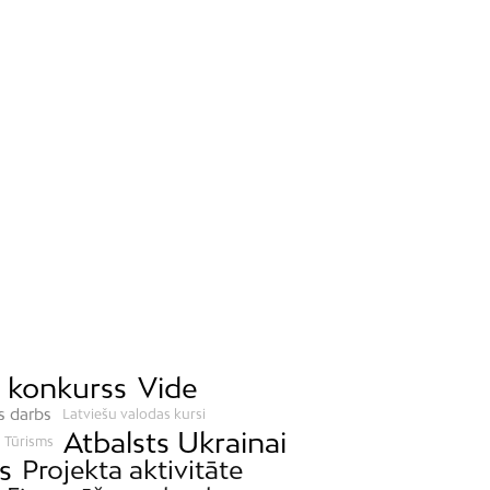
a konkurss
Vide
is darbs
Latviešu valodas kursi
Atbalsts Ukrainai
Tūrisms
s
Projekta aktivitāte