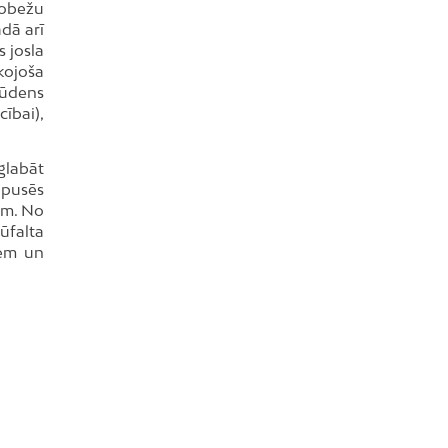
robežu
Dreiliņi
adā arī
s josla
Dzirciems
kojoša
Grīziņkalns
 ūdens
Iļģuciems
cībai),
Imanta
glabāt
Jaunciems
 pusēs
Jugla
ēm. No
Katlakalns
ūfalta
iem un
Kleisti
Kundziņsala
Ķengarags
Ķīpsala
Mangaļsala
Latgale
Mežaparks