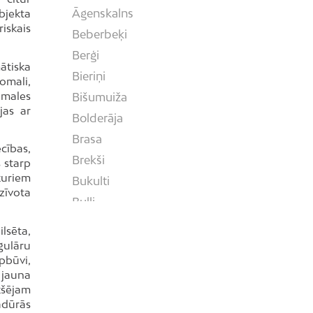
Āgenskalns
bjekta
riskais
Beberbeķi
Berģi
mātiska
Bieriņi
omali,
omales
Bišumuiža
jas ar
Bolderāja
Brasa
cības,
Brekši
s starp
 kuriem
Bukulti
dzīvota
Buļļi
Centrs
ilsēta,
Čiekurkalns
egulāru
pbūvi,
Daugavgrīva
o jauna
Dārzciems
kšējam
adūrās
Dārziņi