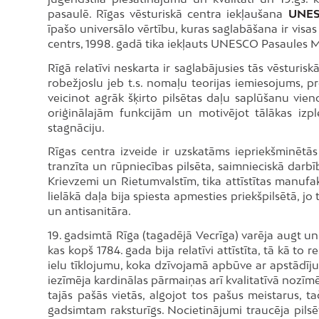
pasaulē. Rīgas vēsturiskā centra iekļaušana
UNES
īpašo universālo vērtību, kuras saglabāšana ir visas
centrs, 1998. gadā tika iekļauts UNESCO Pasaules 
Rīgā relatīvi neskarta ir saglabājusies tās vēsturisk
robežjoslu jeb t.s. nomaļu teorijas iemiesojums, pr
veicinot agrāk šķirto pilsētas daļu saplūšanu vie
oriģinālajām funkcijām un motivējot tālākas izp
stagnāciju.
Rīgas centra izveide ir uzskatāms iepriekšminētās t
tranzīta un rūpniecības pilsēta, saimnieciskā darbība
Krievzemi un Rietumvalstīm, tika attīstītas manufakt
lielākā daļa bija spiesta apmesties priekšpilsētā, jo
un antisanitāra.
19. gadsimtā Rīga (tagadējā Vecrīga) varēja augt un at
kas kopš 1784. gada bija relatīvi attīstīta, tā kā to 
ielu tīklojumu, koka dzīvojamā apbūve ar apstādījum
iezīmēja kardinālas pārmaiņas arī kvalitatīvā nozīm
tajās pašās vietās, algojot tos pašus meistarus, t
gadsimtam raksturīgs. Nocietinājumi traucēja pilsē