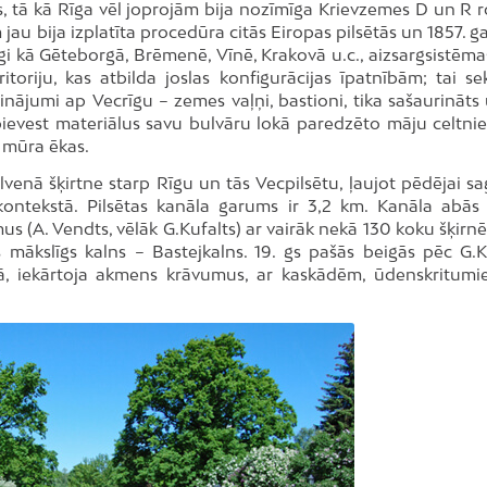
, tā kā Rīga vēl joprojām bija nozīmīga Krievzemes D un R 
jau bija izplatīta procedūra citās Eiropas pilsētās un 1857. g
zīgi kā Gēteborgā, Brēmenē, Vīnē, Krakovā u.c., aizsargsistēma
toriju, kas atbilda joslas konfigurācijas īpatnībām; tai se
inājumi ap Vecrīgu – zemes vaļņi, bastioni, tika sašaurināts
āk pievest materiālus savu bulvāru lokā paredzēto māju celtnie
s mūra ēkas.
lvenā šķirtne starp Rīgu un tās Vecpilsētu, ļaujot pēdējai sa
ontekstā. Pilsētas kanāla garums ir 3,2 km. Kanāla abās
us (A. Vendts, vēlāk G.Kufalts) ar vairāk nekā 130 koku šķirn
 mākslīgs kalns – Bastejkalns. 19. gs pašās beigās pēc G.K
tā, iekārtoja akmens krāvumus, ar kaskādēm, ūdenskritum