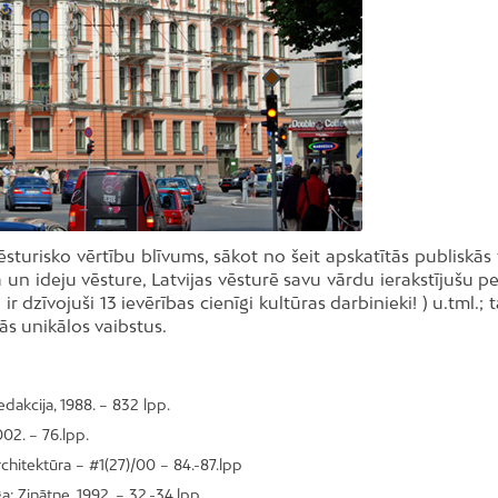
vēsturisko vērtību blīvums, sākot no šeit apskatītās publiskās
 un ideju vēsture, Latvijas vēsturē savu vārdu ierakstījušu p
 dzīvojuši 13 ievērības cienīgi kultūras darbinieki! ) u.tml.; t
 tās unikālos vaibstus.
edakcija, 1988. – 832 lpp.
02. – 76.lpp.
architektūra – #1(27)/00 – 84.-87.lpp
a: Zinātne, 1992. – 32.-34.lpp