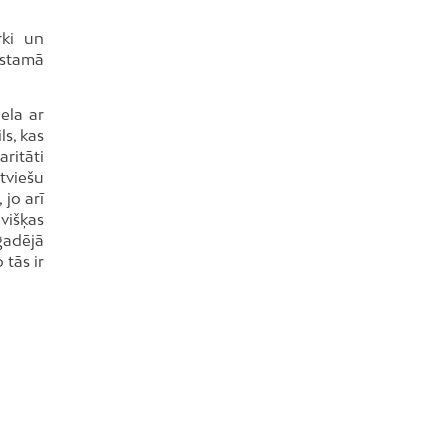
Teika
rki un
Torņakalns
ustamā
Trīsciems
ela ar
Vecāķi
ls, kas
Vecdaugava
ritāti
Vecmīlgrāvis
tviešu
jo arī
Vecpilsēta
višķas
Voleri
gadējā
 tās ir
Zasulauks
Ziepniekkalns
Zolitūde