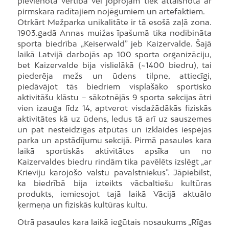
pievienotā vērtība vēl joprojām tiek attaisnota ar
pirmskara radītajiem nojēgumiem un artefaktiem.
Otrkārt Mežparka unikalitāte ir tā esošā zaļā zona.
1903.gadā Annas muižas īpašumā tika nodibināta
sporta biedrība „Keiserwald” jeb Kaizervalde. Šajā
laikā Latvijā darbojās ap 100 sporta organizāciju,
bet Kaizervalde bija vislielākā (~1400 biedru), tai
piederēja mežs un ūdens tilpne, attiecīgi,
piedāvājot tās biedriem visplašāko sportisko
aktivitāšu klāstu – sākotnējās 9 sporta sekcijas ātri
vien izauga līdz 14, aptverot visdažādākās fiziskās
aktivitātes kā uz ūdens, ledus tā arī uz sauszemes
un pat nesteidzīgas atpūtas un izklaides iespējas
parka un apstādījumu sekcijā. Pirmā pasaules kara
laikā sportiskās aktivitātes apsīka un no
Kaizervaldes biedru rindām tika pavēlēts izslēgt „ar
Krieviju karojošo valstu pavalstniekus”. Jāpiebilst,
ka biedrībā bija izteikts vācbaltiešu kultūras
produkts, iemiesojot tajā laikā Vācijā aktuālo
ķermeņa un fiziskās kultūras kultu.
Otrā pasaules kara laikā iegūtais nosaukums „Rīgas