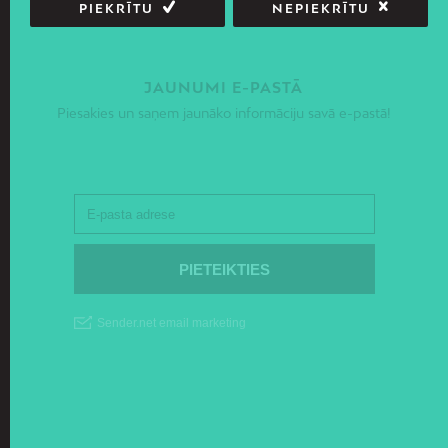
PIEKRĪTU
NEPIEKRĪTU
JAUNUMI E-PASTĀ
Piesakies un saņem jaunāko informāciju savā e-pastā!