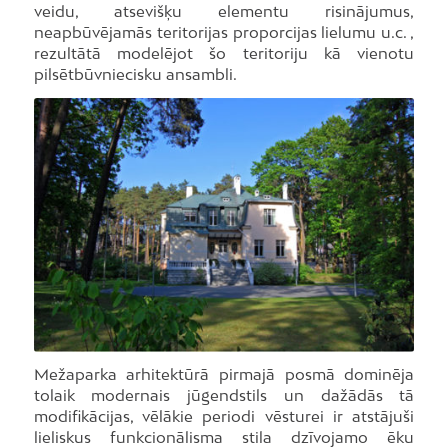
veidu, atsevišķu elementu risinājumus,
neapbūvējamās teritorijas proporcijas lielumu u.c. ,
rezultātā modelējot šo teritoriju kā vienotu
pilsētbūvniecisku ansambli.
Foto: I. Kubliņš
Mežaparka arhitektūrā pirmajā posmā dominēja
tolaik modernais jūgendstils un dažādās tā
modifikācijas, vēlākie periodi vēsturei ir atstājuši
lieliskus funkcionālisma stila dzīvojamo ēku