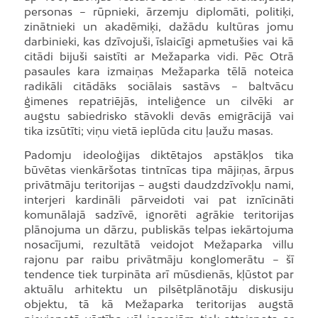
personas – rūpnieki, ārzemju diplomāti, politiķi,
zinātnieki un akadēmiķi, dažādu kultūras jomu
darbinieki, kas dzīvojuši, īslaicīgi apmetušies vai kā
citādi bijuši saistīti ar Mežaparka vidi. Pēc Otrā
pasaules kara izmaiņas Mežaparka tēlā noteica
radikāli citādāks sociālais sastāvs – baltvācu
ģimenes repatriējās, inteliģence un cilvēki ar
augstu sabiedrisko stāvokli devās emigrācijā vai
tika izsūtīti; viņu vietā ieplūda citu ļaužu masas.
Padomju ideoloģijas diktētajos apstākļos tika
būvētas vienkāršotas tintnīcas tipa mājiņas, ārpus
privātmāju teritorijas – augsti daudzdzīvokļu nami,
interjeri kardināli pārveidoti vai pat iznīcināti
komunālajā sadzīvē, ignorēti agrākie teritorijas
plānojuma un dārzu, publiskās telpas iekārtojuma
nosacījumi, rezultātā veidojot Mežaparka villu
rajonu par raibu privātmāju konglomerātu – šī
tendence tiek turpināta arī mūsdienās, kļūstot par
aktuālu arhitektu un pilsētplānotāju diskusiju
objektu, tā kā Mežaparka teritorijas augstā