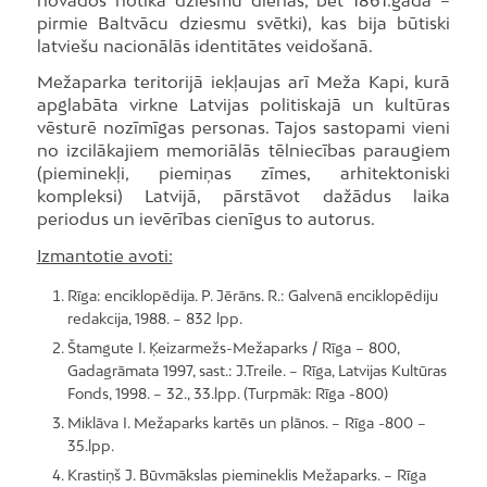
pirmie Baltvācu dziesmu svētki), kas bija būtiski
latviešu nacionālās identitātes veidošanā.
Mežaparka teritorijā iekļaujas arī Meža Kapi, kurā
apglabāta virkne Latvijas politiskajā un kultūras
vēsturē nozīmīgas personas. Tajos sastopami vieni
no izcilākajiem memoriālās tēlniecības paraugiem
(pieminekļi, piemiņas zīmes, arhitektoniski
kompleksi) Latvijā, pārstāvot dažādus laika
periodus un ievērības cienīgus to autorus.
Izmantotie avoti:
Rīga: enciklopēdija. P. Jērāns. R.: Galvenā enciklopēdiju
redakcija, 1988. – 832 lpp.
Štamgute I. Ķeizarmežs-Mežaparks / Rīga – 800,
Gadagrāmata 1997, sast.: J.Treile. – Rīga, Latvijas Kultūras
Fonds, 1998. – 32., 33.lpp. (Turpmāk: Rīga -800)
Miklāva I. Mežaparks kartēs un plānos. – Rīga -800 –
35.lpp.
Krastiņš J. Būvmākslas piemineklis Mežaparks. – Rīga