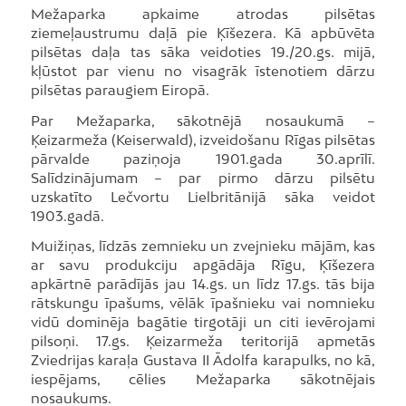
Mežaparka apkaime atrodas pilsētas
ziemeļaustrumu daļā pie Ķīšezera. Kā apbūvēta
pilsētas daļa tas sāka veidoties 19./20.gs. mijā,
kļūstot par vienu no visagrāk īstenotiem dārzu
pilsētas paraugiem Eiropā.
Par Mežaparka, sākotnējā nosaukumā –
Ķeizarmeža (Keiserwald), izveidošanu Rīgas pilsētas
pārvalde paziņoja 1901.gada 30.aprīlī.
Salīdzinājumam – par pirmo dārzu pilsētu
uzskatīto Lečvortu Lielbritānijā sāka veidot
1903.gadā.
Muižiņas, līdzās zemnieku un zvejnieku mājām, kas
ar savu produkciju apgādāja Rīgu, Ķīšezera
apkārtnē parādījās jau 14.gs. un līdz 17.gs. tās bija
rātskungu īpašums, vēlāk īpašnieku vai nomnieku
vidū dominēja bagātie tirgotāji un citi ievērojami
pilsoņi. 17.gs. Ķeizarmeža teritorijā apmetās
Zviedrijas karaļa Gustava II Ādolfa karapulks, no kā,
iespējams, cēlies Mežaparka sākotnējais
nosaukums.