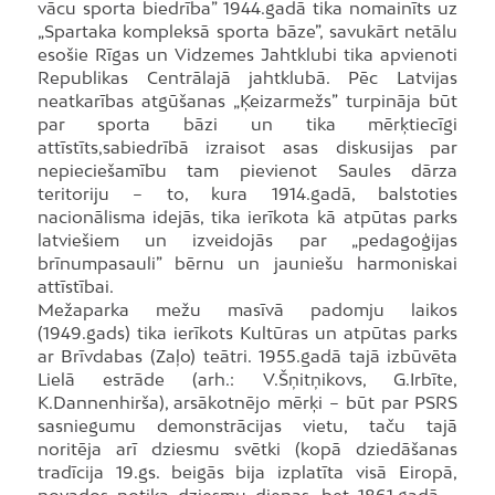
vācu sporta biedrība” 1944.gadā tika nomainīts uz
„Spartaka kompleksā sporta bāze”, savukārt netālu
esošie Rīgas un Vidzemes Jahtklubi tika apvienoti
Republikas Centrālajā jahtklubā. Pēc Latvijas
neatkarības atgūšanas „Ķeizarmežs” turpināja būt
par sporta bāzi un tika mērķtiecīgi
attīstīts,sabiedrībā izraisot asas diskusijas par
nepieciešamību tam pievienot Saules dārza
teritoriju – to, kura 1914.gadā, balstoties
nacionālisma idejās, tika ierīkota kā atpūtas parks
latviešiem un izveidojās par „pedagoģijas
brīnumpasauli” bērnu un jauniešu harmoniskai
attīstībai.
Mežaparka mežu masīvā padomju laikos
(1949.gads) tika ierīkots Kultūras un atpūtas parks
ar Brīvdabas (Zaļo) teātri. 1955.gadā tajā izbūvēta
Lielā estrāde (arh.: V.Šņitņikovs, G.Irbīte,
K.Dannenhirša), arsākotnējo mērķi – būt par PSRS
sasniegumu demonstrācijas vietu, taču tajā
noritēja arī dziesmu svētki (kopā dziedāšanas
tradīcija 19.gs. beigās bija izplatīta visā Eiropā,
novados notika dziesmu dienas, bet 1861.gadā –