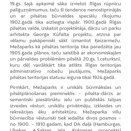
19.gs. šajā apkaimē sāka izvietot Rīgas rūpnīcu
palīguzņēmumus, taču šī tendence nenostiprinājās
un ar pilsētas būvvaldes speciālu rīkojumu
1902.gadā tika aizliegta vispār. 1900.gadā Rīgas
pilsētas valde, izskatot projektētāja, dārzu un parku
arhitekta Georga Kūfalta projektu, atzina par
vēlamu pakāpeniski sākt izmantot Ķeizarmežu.
Mežaparks kā pilsētas teritorija tika paredzēta jau
1905.gada plānos, taču saistībā ar ekonomiskajām
un pārvaldes problēmām pilsētā 20.gs. 1.ceturksnī,
kuru dēļ vairākkārt tika atlikts Rīgas teritorijas
administratīvo robežu jautājums, Mežaparks
pilsētas teritorijas statusu ieguva tikai 1924.gadā.
Pirmkārt, Mežaparks ir unikāls būvmākslas un
pilsētplānošanas piemineklis – pilsēta-dārzs ar
semantiski piesātinātu ielu un publiskās telpas
izveides vēsturi, unikālu privātmāju, izklaides un
rekreācijas ēku arhitektūru. Mežaparka villu
būvniecība vēsturiski tiek iedalīta divos posmos –
no 1900. – 1910.gadam, kad DA daļā (Hamburgas,
Lībekas, A.Sakses iela, Kokneses prospekts)