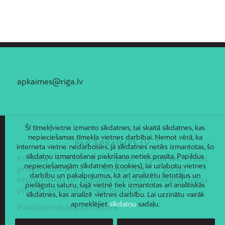
Ziepniekkalns
Zolitūde
apkaimes@riga.lv
Šī tīmekļvietne izmanto sīkdatnes, tai skaitā sīkdatnes, kas
nepieciešamas tīmekļa vietnes darbībai. Ņemot vērā, ka
PAR APKAIMES.LV
interneta vietne nedarbosies, ja sīkdatnes netiks izmantotas, šo
sīkdatņu izmantošanai piekrišana netiek prasīta. Papildus
Projekta mērķis ir nosakot apkaimes, radīt
nepieciešamajām sīkdatnēm (cookies), lai uzlabotu vietnes
priekšnoteikumus līdzsvarotas sociāli –
darbību un pakalpojumus, kā arī analizētu lietotājus un
ekonomiskās un telpiskās politikas ieviešanai Rīgas
pielāgotu saturu, šajā vietnē tiek izmantotas arī analītiskās
pilsētas administratīvajā teritorijā.
sīkdatnes, kas analizē vietnes darbību. Lai uzzinātu vairāk
apmeklējiet
sīkdatņu
sadaļu.
Piekļūstamības paziņojums