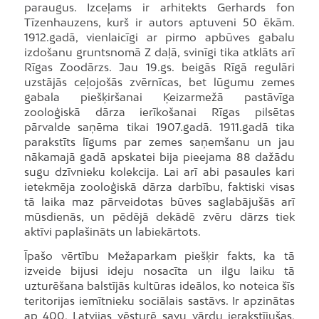
paraugus. Izceļams ir arhitekts Gerhards fon
Tīzenhauzens, kurš ir autors aptuveni 50 ēkām.
1912.gadā, vienlaicīgi ar pirmo apbūves gabalu
izdošanu gruntsnomā Z daļā, svinīgi tika atklāts arī
Rīgas Zoodārzs. Jau 19.gs. beigās Rīgā regulāri
uzstājās ceļojošās zvērnīcas, bet lūgumu zemes
gabala piešķiršanai Ķeizarmežā pastāvīga
zooloģiskā dārza ierīkošanai Rīgas pilsētas
pārvalde saņēma tikai 1907.gadā. 1911.gadā tika
parakstīts līgums par zemes saņemšanu un jau
nākamajā gadā apskatei bija pieejama 88 dažādu
sugu dzīvnieku kolekcija. Lai arī abi pasaules kari
ietekmēja zooloģiskā dārza darbību, faktiski visas
tā laika maz pārveidotas būves saglabājušās arī
mūsdienās, un pēdējā dekādē zvēru dārzs tiek
aktīvi paplašināts un labiekārtots.
Īpašo vērtību Mežaparkam piešķir fakts, ka tā
izveide bijusi ideju nosacīta un ilgu laiku tā
uzturēšana balstījās kultūras ideālos, ko noteica šīs
teritorijas iemītnieku sociālais sastāvs. Ir apzinātas
ap 400, Latvijas vēsturē savu vārdu ierakstījušas,