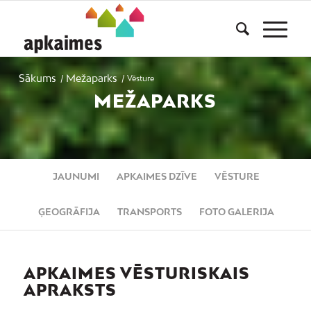
Sākums
Mežaparks
/
/
Vēsture
MEŽAPARKS
JAUNUMI
APKAIMES DZĪVE
VĒSTURE
ĢEOGRĀFIJA
TRANSPORTS
FOTO GALERIJA
APKAIMES VĒSTURISKAIS
APRAKSTS