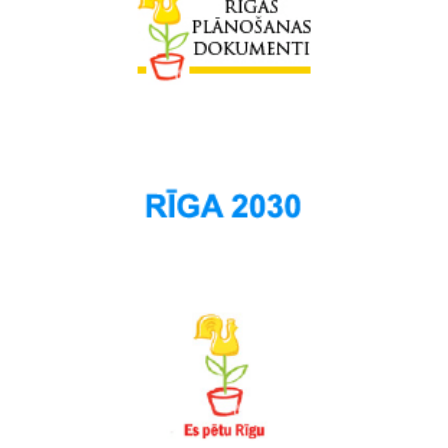
Skanste
Spilve
Suži
Šampēteris
Šķirotava
Teika
Torņakalns
Trīsciems
Vecāķi
Vecdaugava
Vecmīlgrāvis
Vecpilsēta
Voleri
Zasulauks