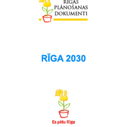
Suži
Šampēteris
Šķirotava
Teika
Torņakalns
Trīsciems
Vecāķi
Vecdaugava
Vecmīlgrāvis
Vecpilsēta
Voleri
Zasulauks
Ziepniekkalns
Zolitūde