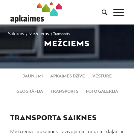
Sākums
Mežciems
/
/
Transports
MEŽCIEMS
JAUNUMI
APKAIMES DZĪVE
VĒSTURE
ĢEOGRĀFIJA
TRANSPORTS
FOTO GALERIJA
TRANSPORTA SAIKNES
Mežciema apkaimes dzīvojamā rajona daļai ir