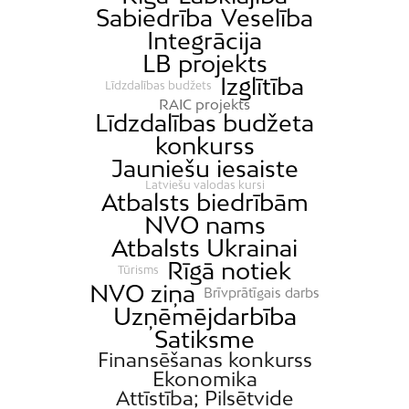
Sabiedrība
Veselība
Dārziņi
Integrācija
Dreiliņi
LB projekts
Dzirciems
Izglītība
Līdzdalības budžets
RAIC projekts
Grīziņkalns
Līdzdalības budžeta
Iļģuciems
konkurss
Jauniešu iesaiste
Imanta
Latviešu valodas kursi
Jaunciems
Atbalsts biedrībām
NVO nams
Jugla
Atbalsts Ukrainai
Katlakalns
Rīgā notiek
Tūrisms
Kleisti
NVO ziņa
Brīvprātīgais darbs
Kundziņsala
Uzņēmējdarbība
Satiksme
Ķengarags
Finansēšanas konkurss
Ķīpsala
Ekonomika
Attīstība; Pilsētvide
Mangaļsala