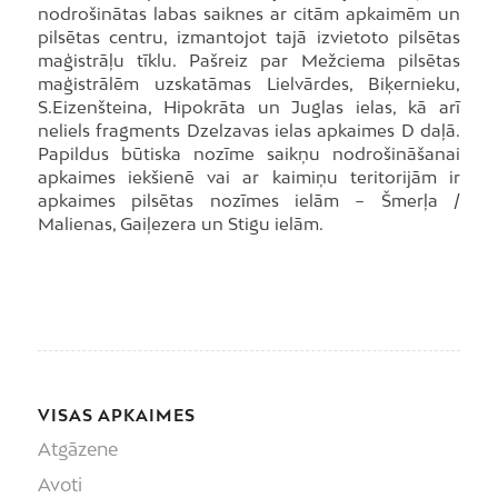
nodrošinātas labas saiknes ar citām apkaimēm un
pilsētas centru, izmantojot tajā izvietoto pilsētas
maģistrāļu tīklu. Pašreiz par Mežciema pilsētas
maģistrālēm uzskatāmas Lielvārdes, Biķernieku,
S.Eizenšteina, Hipokrāta un Juglas ielas, kā arī
neliels fragments Dzelzavas ielas apkaimes D daļā.
Papildus būtiska nozīme saikņu nodrošināšanai
apkaimes iekšienē vai ar kaimiņu teritorijām ir
apkaimes pilsētas nozīmes ielām − Šmerļa /
Malienas, Gaiļezera un Stigu ielām.
VISAS APKAIMES
Atgāzene
Avoti