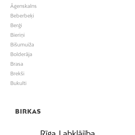
Āgenskalns
Beberbeķi
Berģi
Bieriņi
Bišumuiža
Bolderāja
Brasa
Brekši
Bukulti
Buļļi
Centrs
BIRKAS
Čiekurkalns
Daugavgrīva
Dārzciems
Rīga
Labklājība