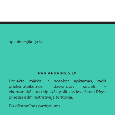
apkaimes@riga.lv
PAR APKAIMES.LV
Projekta mērķis ir nosakot apkaimes, radīt
priekšnoteikumus līdzsvarotas sociāli –
ekonomiskās un telpiskās politikas ieviešanai Rīgas
pilsētas administratīvajā teritorijā.
Piekļūstamības paziņojums