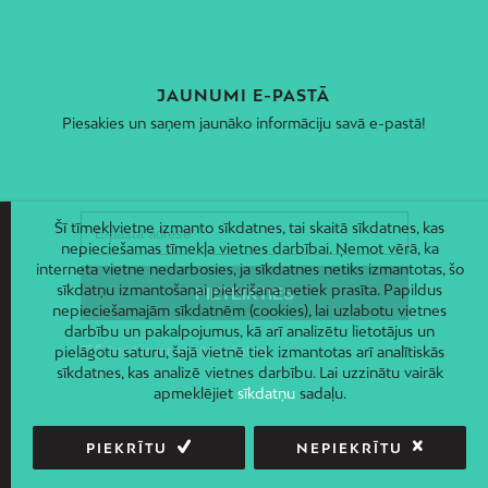
JAUNUMI E-PASTĀ
Piesakies un saņem jaunāko informāciju savā e-pastā!
Šī tīmekļvietne izmanto sīkdatnes, tai skaitā sīkdatnes, kas
nepieciešamas tīmekļa vietnes darbībai. Ņemot vērā, ka
interneta vietne nedarbosies, ja sīkdatnes netiks izmantotas, šo
sīkdatņu izmantošanai piekrišana netiek prasīta. Papildus
nepieciešamajām sīkdatnēm (cookies), lai uzlabotu vietnes
darbību un pakalpojumus, kā arī analizētu lietotājus un
pielāgotu saturu, šajā vietnē tiek izmantotas arī analītiskās
sīkdatnes, kas analizē vietnes darbību. Lai uzzinātu vairāk
apmeklējiet
sīkdatņu
sadaļu.
PIEKRĪTU
NEPIEKRĪTU