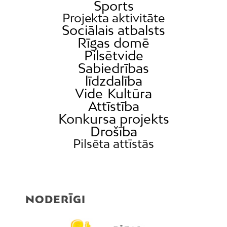
Sports
Latgale
Projekta aktivitāte
Mežaparks
Sociālais atbalsts
Rīgas domē
Mežciems
Pilsētvide
Mīlgrāvis
Sabiedrības
Mūkupurvs
līdzdalība
Vide
Kultūra
Pētersala-Andrejsala
Attīstība
Pleskodāle
Konkursa projekts
Pļavnieki
Drošība
Purvciems
Pilsēta attīstās
Rumbula
Salas
Sarkandaugava
NODERĪGI
Skanste
Spilve