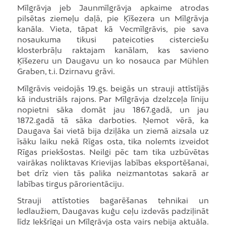
Mīlgrāvja jeb Jaunmīlgrāvja apkaime atrodas
pilsētas ziemeļu daļā, pie Ķīšezera un Mīlgrāvja
kanāla. Vieta, tāpat kā Vecmīlgrāvis, pie sava
nosaukuma tikusi pateicoties cisterciešu
klosterbrāļu raktajam kanālam, kas savieno
Ķīšezeru un Daugavu un ko nosauca par Mühlen
Graben, t.i. Dzirnavu grāvi.
Mīlgrāvis veidojās 19.gs. beigās un strauji attīstījās
kā industriāls rajons. Par Mīlgrāvja dzelzceļa līniju
nopietni sāka domāt jau 1867.gadā, un jau
1872.gadā tā sāka darboties. Ņemot vērā, ka
Daugava šai vietā bija dziļāka un ziemā aizsala uz
īsāku laiku nekā Rīgas osta, tika nolemts izveidot
Rīgas priekšostas. Neilgi pēc tam tika uzbūvētas
vairākas noliktavas Krievijas labības eksportēšanai,
bet drīz vien tās palika neizmantotas sakarā ar
labības tirgus pārorientāciju.
Strauji attīstoties bagarēšanas tehnikai un
ledlaužiem, Daugavas kuģu ceļu izdevās padziļināt
līdz Iekšrīgai un Mīlgrāvja osta vairs nebija aktuāla.