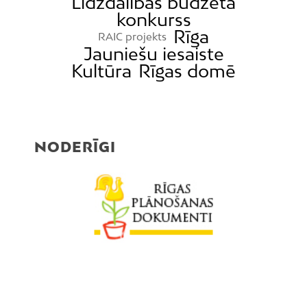
Līdzdalības budžeta
Mīlgrāvis
konkurss
Rīga
Mūkupurvs
RAIC projekts
Jauniešu iesaiste
Pētersala-Andrejsala
Kultūra
Rīgas domē
Pleskodāle
Pļavnieki
Purvciems
NODERĪGI
Rumbula
Salas
Sarkandaugava
Skanste
Spilve
Suži
Šampēteris
Šķirotava