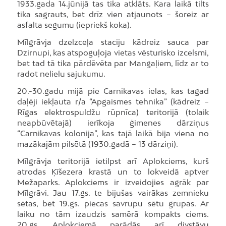
1933.gada 14.jūnijā tas tika atklāts. Kara laikā tilts
tika sagrauts, bet drīz vien atjaunots – šoreiz ar
asfalta segumu (iepriekš koka).
Mīlgrāvja dzelzceļa staciju kādreiz sauca par
Dzirnupi, kas atspoguļoja vietas vēsturisko izcelsmi,
bet tad tā tika pārdēvēta par Mangaļiem, līdz ar to
radot nelielu sajukumu.
20.-30.gadu mijā pie Carnikavas ielas, kas tagad
daļēji iekļauta r/a “Apgaismes tehnika” (kādreiz −
Rīgas elektrospuldžu rūpnīca) teritorijā (tolaik
neapbūvētajā) ierīkoja ģimenes dārziņus
“Carnikavas kolonija”, kas tajā laikā bija viena no
mazākajām pilsētā (1930.gadā – 13 dārziņi).
Mīlgrāvja teritorijā ietilpst arī Aplokciems, kurš
atrodas Ķīšezera krastā un to lokveidā aptver
Mežaparks. Aplokciems ir izveidojies agrāk par
Mīlgrāvi. Jau 17.gs. te bijušas vairākas zemnieku
sētas, bet 19.gs. piecas savrupu sētu grupas. Ar
laiku no tām izaudzis samērā kompakts ciems.
20.gs. Aplokciemā parādās arī divstāvu