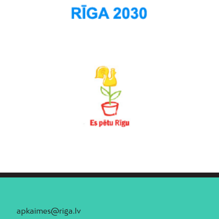
Teika
Torņakalns
Trīsciems
Vecāķi
Vecdaugava
Vecmīlgrāvis
Vecpilsēta
Voleri
Zasulauks
Ziepniekkalns
Zolitūde
apkaimes@riga.lv