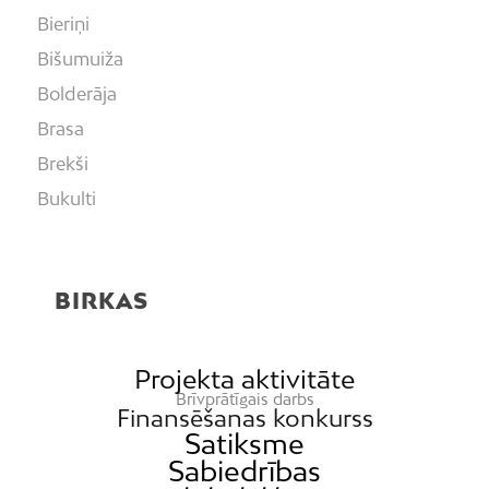
Bieriņi
Bišumuiža
Bolderāja
Brasa
Brekši
Bukulti
Buļļi
Centrs
BIRKAS
Čiekurkalns
Daugavgrīva
Dārzciems
Projekta aktivitāte
Brīvprātīgais darbs
Dārziņi
Finansēšanas konkurss
Satiksme
Dreiliņi
Sabiedrības
Dzirciems