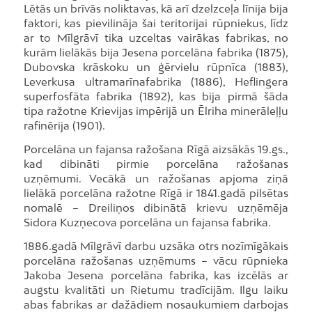
Lētās un brīvās noliktavas, kā arī dzelzceļa līnija bija
faktori, kas pievilināja šai teritorijai rūpniekus, līdz
ar to Mīlgrāvī tika uzceltas vairākas fabrikas, no
kurām lielākās bija Jesena porcelāna fabrika (1875),
Dubovska krāskoku un ģērvielu rūpnīca (1883),
Leverkusa ultramarīnafabrika (1886), Heflingera
superfosfāta fabrika (1892), kas bija pirmā šāda
tipa ražotne Krievijas impērijā un Ēlriha minerāleļļu
rafinērija (1901).
Porcelāna un fajansa ražošana Rīgā aizsākās 19.gs.,
kad dibināti pirmie porcelāna ražošanas
uzņēmumi. Vecākā un ražošanas apjoma ziņā
lielākā porcelāna ražotne Rīgā ir 1841.gadā pilsētas
nomalē – Dreiliņos dibinātā krievu uzņēmēja
Sidora Kuzņecova porcelāna un fajansa fabrika.
1886.gadā Mīlgrāvī darbu uzsāka otrs nozīmīgākais
porcelāna ražošanas uzņēmums – vācu rūpnieka
Jakoba Jesena porcelāna fabrika, kas izcēlās ar
augstu kvalitāti un Rietumu tradīcijām. Ilgu laiku
abas fabrikas ar dažādiem nosaukumiem darbojas