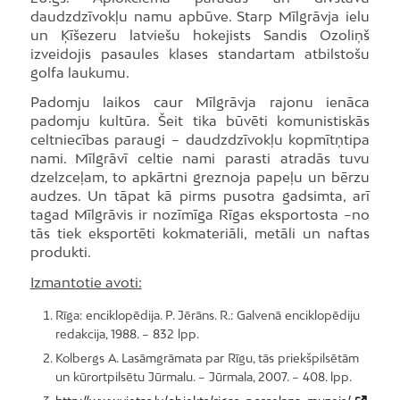
daudzdzīvokļu namu apbūve. Starp Mīlgrāvja ielu
un Ķīšezeru latviešu hokejists Sandis Ozoliņš
izveidojis pasaules klases standartam atbilstošu
golfa laukumu.
Padomju laikos caur Mīlgrāvja rajonu ienāca
padomju kultūra. Šeit tika būvēti komunistiskās
celtniecības paraugi – daudzdzīvokļu kopmītņtipa
nami. Mīlgrāvī celtie nami parasti atradās tuvu
dzelzceļam, to apkārtni greznoja papeļu un bērzu
audzes. Un tāpat kā pirms pusotra gadsimta, arī
tagad Mīlgrāvis ir nozīmīga Rīgas eksportosta –no
tās tiek eksportēti kokmateriāli, metāli un naftas
produkti.
Izmantotie avoti:
Rīga: enciklopēdija. P. Jērāns. R.: Galvenā enciklopēdiju
redakcija, 1988. – 832 lpp.
Kolbergs A. Lasāmgrāmata par Rīgu, tās priekšpilsētām
un kūrortpilsētu Jūrmalu. – Jūrmala, 2007. – 408. lpp.