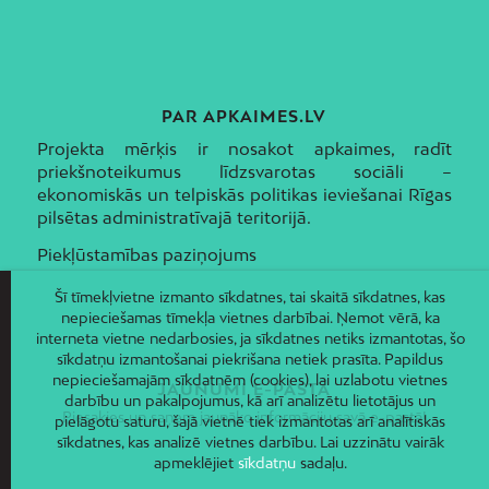
PAR APKAIMES.LV
Projekta mērķis ir nosakot apkaimes, radīt
priekšnoteikumus līdzsvarotas sociāli –
ekonomiskās un telpiskās politikas ieviešanai Rīgas
pilsētas administratīvajā teritorijā.
Piekļūstamības paziņojums
Šī tīmekļvietne izmanto sīkdatnes, tai skaitā sīkdatnes, kas
nepieciešamas tīmekļa vietnes darbībai. Ņemot vērā, ka
interneta vietne nedarbosies, ja sīkdatnes netiks izmantotas, šo
sīkdatņu izmantošanai piekrišana netiek prasīta. Papildus
nepieciešamajām sīkdatnēm (cookies), lai uzlabotu vietnes
JAUNUMI E-PASTĀ
darbību un pakalpojumus, kā arī analizētu lietotājus un
Piesakies un saņem jaunāko informāciju savā e-pastā!
pielāgotu saturu, šajā vietnē tiek izmantotas arī analītiskās
sīkdatnes, kas analizē vietnes darbību. Lai uzzinātu vairāk
apmeklējiet
sīkdatņu
sadaļu.