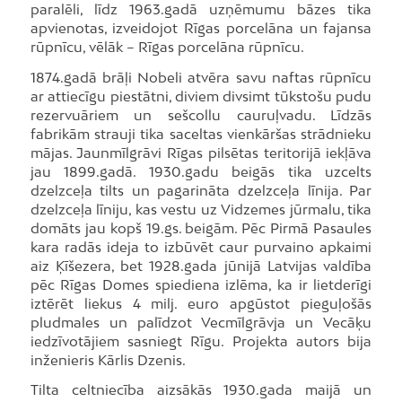
paralēli, līdz 1963.gadā uzņēmumu bāzes tika
apvienotas, izveidojot Rīgas porcelāna un fajansa
rūpnīcu, vēlāk – Rīgas porcelāna rūpnīcu.
1874.gadā brāļi Nobeli atvēra savu naftas rūpnīcu
ar attiecīgu piestātni, diviem divsimt tūkstošu pudu
rezervuāriem un sešcollu cauruļvadu. Līdzās
fabrikām strauji tika saceltas vienkāršas strādnieku
mājas. Jaunmīlgrāvi Rīgas pilsētas teritorijā iekļāva
jau 1899.gadā. 1930.gadu beigās tika uzcelts
dzelzceļa tilts un pagarināta dzelzceļa līnija. Par
dzelzceļa līniju, kas vestu uz Vidzemes jūrmalu, tika
domāts jau kopš 19.gs. beigām. Pēc Pirmā Pasaules
kara radās ideja to izbūvēt caur purvaino apkaimi
aiz Ķīšezera, bet 1928.gada jūnijā Latvijas valdība
pēc Rīgas Domes spiediena izlēma, ka ir lietderīgi
iztērēt liekus 4 milj. euro apgūstot pieguļošās
pludmales un palīdzot Vecmīlgrāvja un Vecāķu
iedzīvotājiem sasniegt Rīgu. Projekta autors bija
inženieris Kārlis Dzenis.
Tilta celtniecība aizsākās 1930.gada maijā un