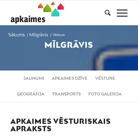
Sākums
Mīlgrāvis
/
/
Vēsture
MĪLGRĀVIS
JAUNUMI
APKAIMES DZĪVE
VĒSTURE
ĢEOGRĀFIJA
TRANSPORTS
FOTO GALERIJA
APKAIMES VĒSTURISKAIS
APRAKSTS