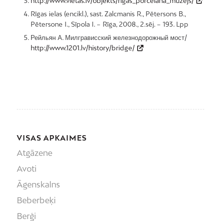
http://www.vietas.lv/objekts/rigas_porcelana_muzejs/
Rīgas ielas (encikl.), sast. Zalcmanis R., Pētersons B.,
Pētersone I., Sīpola I. – Rīga, 2008., 2.sēj. – 193. Lpp
Рейльян А. Милгрависский железнодорожный мост/
http://www.1201.lv/history/bridge/
VISAS APKAIMES
Atgāzene
Avoti
Āgenskalns
Beberbeķi
Berģi