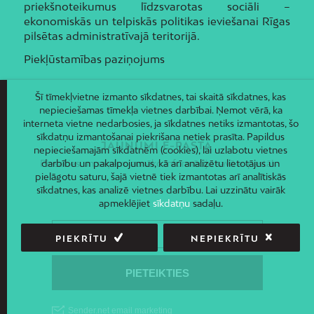
priekšnoteikumus līdzsvarotas sociāli –
ekonomiskās un telpiskās politikas ieviešanai Rīgas
pilsētas administratīvajā teritorijā.
Piekļūstamības paziņojums
Šī tīmekļvietne izmanto sīkdatnes, tai skaitā sīkdatnes, kas
nepieciešamas tīmekļa vietnes darbībai. Ņemot vērā, ka
interneta vietne nedarbosies, ja sīkdatnes netiks izmantotas, šo
sīkdatņu izmantošanai piekrišana netiek prasīta. Papildus
JAUNUMI E-PASTĀ
nepieciešamajām sīkdatnēm (cookies), lai uzlabotu vietnes
darbību un pakalpojumus, kā arī analizētu lietotājus un
Piesakies un saņem jaunāko informāciju savā e-pastā!
pielāgotu saturu, šajā vietnē tiek izmantotas arī analītiskās
sīkdatnes, kas analizē vietnes darbību. Lai uzzinātu vairāk
apmeklējiet
sīkdatņu
sadaļu.
PIEKRĪTU
NEPIEKRĪTU