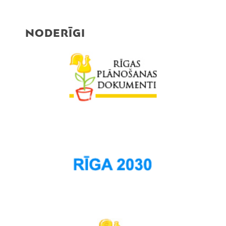
Rumbula
Salas
NODERĪGI
Sarkandaugava
Skanste
Spilve
Suži
Šampēteris
Šķirotava
Teika
Torņakalns
Trīsciems
Vecāķi
Vecdaugava
Vecmīlgrāvis