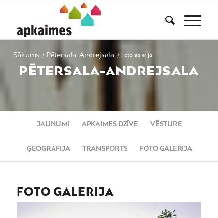
Sākums
Pētersala-Andrejsala
/
/
Foto galerija
PĒTERSALA-ANDREJSALA
JAUNUMI
APKAIMES DZĪVE
VĒSTURE
ĢEOGRĀFIJA
TRANSPORTS
FOTO GALERIJA
FOTO GALERIJA