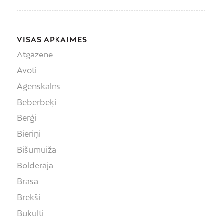
VISAS APKAIMES
Atgāzene
Avoti
Āgenskalns
Beberbeķi
Berģi
Bieriņi
Bišumuiža
Bolderāja
Brasa
Brekši
Bukulti