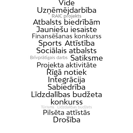
Vide
Kleisti
Uzņēmējdarbība
Kundziņsala
RAIC projekts
Atbalsts biedrībām
Ķengarags
Jauniešu iesaiste
Ķīpsala
Finansēšanas konkurss
Sports
Attīstība
Mangaļsala
Sociālais atbalsts
Latgale
Satiksme
Brīvprātīgais darbs
Mežaparks
Projekta aktivitāte
Rīgā notiek
Mežciems
Integrācija
Mīlgrāvis
Sabiedrība
Mūkupurvs
Līdzdalības budžeta
Pētersala-Andrejsala
konkurss
Tūrisms
Līdzdalības budžets
Pleskodāle
Pilsēta attīstās
Drošība
Pļavnieki
Purvciems