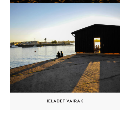
IELĀDĒT VAIRĀK