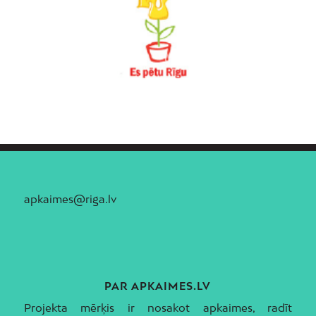
Vecpilsēta
Voleri
Zasulauks
Ziepniekkalns
Zolitūde
apkaimes@riga.lv
PAR APKAIMES.LV
Projekta mērķis ir nosakot apkaimes, radīt