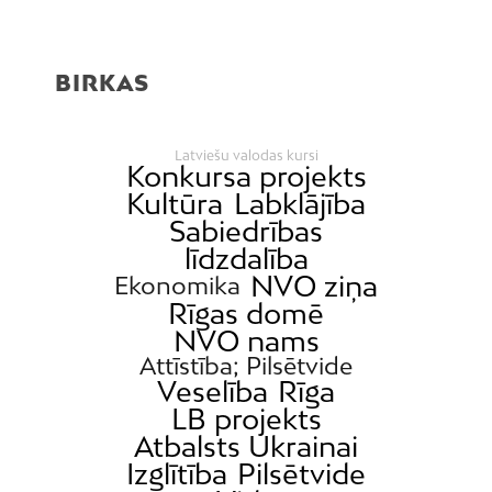
Buļļi
Centrs
BIRKAS
Čiekurkalns
Daugavgrīva
Dārzciems
Latviešu valodas kursi
Konkursa projekts
Dārziņi
Kultūra
Labklājība
Sabiedrības
Dreiliņi
līdzdalība
Dzirciems
NVO ziņa
Ekonomika
Grīziņkalns
Rīgas domē
Iļģuciems
NVO nams
Attīstība; Pilsētvide
Imanta
Veselība
Rīga
Jaunciems
LB projekts
Jugla
Atbalsts Ukrainai
Izglītība
Pilsētvide
Katlakalns