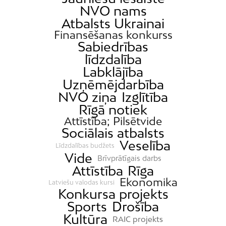
NVO nams
Jugla
Atbalsts Ukrainai
Katlakalns
Finansēšanas konkurss
Sabiedrības
Kleisti
līdzdalība
Kundziņsala
Labklājība
Ķengarags
Uzņēmējdarbība
Ķīpsala
NVO ziņa
Izglītība
Rīgā notiek
Mangaļsala
Attīstība; Pilsētvide
Latgale
Sociālais atbalsts
Mežaparks
Veselība
Līdzdalības budžets
Vide
Mežciems
Brīvprātīgais darbs
Attīstība
Rīga
Mīlgrāvis
Ekonomika
Latviešu valodas kursi
Mūkupurvs
Konkursa projekts
Sports
Drošība
Pētersala-Andrejsala
Kultūra
RAIC projekts
Pleskodāle