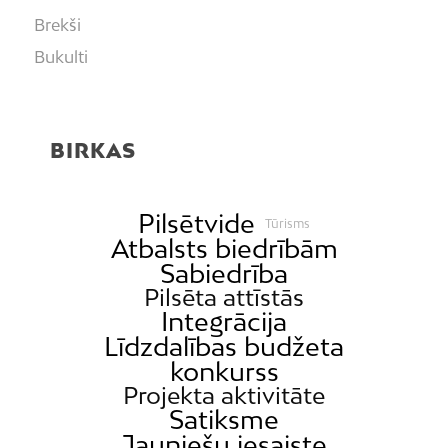
Brekši
Bukulti
Buļļi
Centrs
BIRKAS
Čiekurkalns
Daugavgrīva
Dārzciems
Pilsētvide
Tūrisms
Atbalsts biedrībām
Dārziņi
Sabiedrība
Dreiliņi
Pilsēta attīstās
Dzirciems
Integrācija
Līdzdalības budžeta
Grīziņkalns
konkurss
Iļģuciems
Projekta aktivitāte
Imanta
Satiksme
Jauniešu iesaiste
Jaunciems