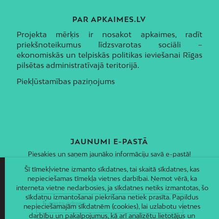
PAR APKAIMES.LV
Projekta mērķis ir nosakot apkaimes, radīt
priekšnoteikumus līdzsvarotas sociāli –
ekonomiskās un telpiskās politikas ieviešanai Rīgas
pilsētas administratīvajā teritorijā.
Piekļūstamības paziņojums
JAUNUMI E-PASTĀ
Piesakies un saņem jaunāko informāciju savā e-pastā!
Šī tīmekļvietne izmanto sīkdatnes, tai skaitā sīkdatnes, kas
nepieciešamas tīmekļa vietnes darbībai. Ņemot vērā, ka
interneta vietne nedarbosies, ja sīkdatnes netiks izmantotas, šo
sīkdatņu izmantošanai piekrišana netiek prasīta. Papildus
nepieciešamajām sīkdatnēm (cookies), lai uzlabotu vietnes
darbību un pakalpojumus, kā arī analizētu lietotājus un