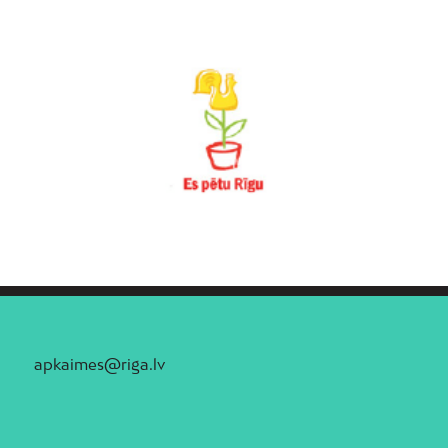
Vecdaugava
Vecmīlgrāvis
Vecpilsēta
Voleri
Zasulauks
Ziepniekkalns
Zolitūde
apkaimes@riga.lv