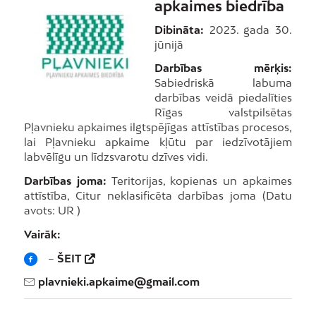
apkaimes biedrība
Dibināta:
2023. gada 30.
jūnijā
Darbības mērķis:
Sabiedriskā labuma
darbības veidā piedalīties
Rīgas valstpilsētas
Pļavnieku apkaimes ilgtspējīgas attīstības procesos,
lai Pļavnieku apkaime kļūtu par iedzīvotājiem
labvēlīgu un līdzsvarotu dzīves vidi.
Darbības joma:
Teritorijas, kopienas un apkaimes
attīstība, Citur neklasificēta darbības joma (Datu
avots: UR )
Vairāk:
–
ŠEIT
plavnieki.apkaime@gmail.com