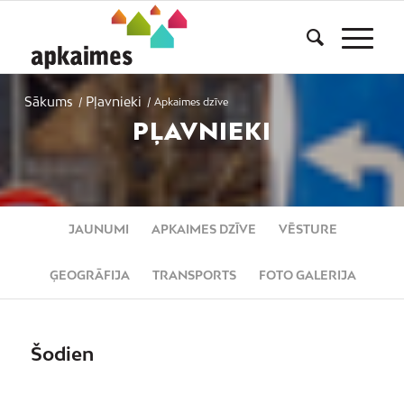
Sākums
Pļavnieki
/
/
Apkaimes dzīve
PĻAVNIEKI
JAUNUMI
APKAIMES DZĪVE
VĒSTURE
ĢEOGRĀFIJA
TRANSPORTS
FOTO GALERIJA
Šodien