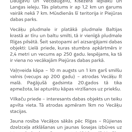
Daugavu un Vecdaugavu, Kīšezera ieplaku un
Langas ieleju. Tās platums ir ap 1,2 km un garums
vairāk nekā 7 km. Mūsdienās šī teritorija ir Piejūras
dabas parks.
Vecāķu pludmale ir platākā pludmale Baltijas
krastā ar tīru un baltu smilti, tā ir vienīgā pludmale
Rīgas pilsētā. Šeit sastopami arī aizsargājami dabas
objekti: Lielā priede, kuras stumbra apkārtmērs ir
2,4 metri un vecums ap 250 gadu. Iespējams, ka tā
ir viena no vecākajām Piejūras dabas parkā.
Vaļņveida kāpa – 10 m augsts un 1 km garš smilšu
valnis (vecups ap 200 gadu) − atrodas Vecāķu R
malā. Pagājušā gadsimta 20.gados tā tika
apmežota, lai apturētu kāpas virzīšanos uz priekšu.
Vilkaču priede – interesants dabas objekts un teiku
apvīta vieta. Tā atrodas apmēram 1km no Vecāķu
stacijas.
Jauna rosība Vecāķos sākās pēc Rīgas – Rūjienas
dzelzceļa atklāšanas un jaunas šosejas izbūves uz