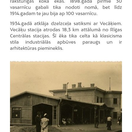
raksturīgās koka ēkas. 1898.gadā pirmie 30
vasarnīcu gabali tika nodoti nomā, bet līdz
1914.gadam te jau bija ap 100 vasarnīcu.
1934.gadā atklāja dzelzceļa satiksmi ar Vecāķiem.
Vecāķu stacija atrodas 18,3 km attālumā no Rīgas
Centrālas stacijas. Šī ēka tika celta kā klasicisma
stila industriālās apbūves paraugs un ir
arhitektūras piemineklis.
Foto: LNB digitālā bibliotēka