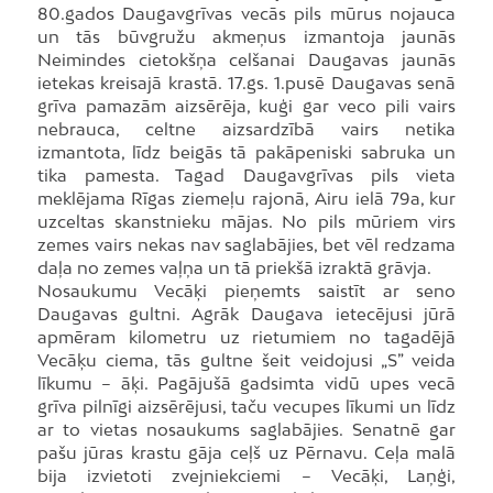
80.gados Daugavgrīvas vecās pils mūrus nojauca
un tās būvgružu akmeņus izmantoja jaunās
Neimindes cietokšņa celšanai Daugavas jaunās
ietekas kreisajā krastā. 17.gs. 1.pusē Daugavas senā
grīva pamazām aizsērēja, kuģi gar veco pili vairs
nebrauca, celtne aizsardzībā vairs netika
izmantota, līdz beigās tā pakāpeniski sabruka un
tika pamesta. Tagad Daugavgrīvas pils vieta
meklējama Rīgas ziemeļu rajonā, Airu ielā 79a, kur
uzceltas skanstnieku mājas. No pils mūriem virs
zemes vairs nekas nav saglabājies, bet vēl redzama
daļa no zemes vaļņa un tā priekšā izraktā grāvja.
Nosaukumu Vecāķi pieņemts saistīt ar seno
Daugavas gultni. Agrāk Daugava ietecējusi jūrā
apmēram kilometru uz rietumiem no tagadējā
Vecāķu ciema, tās gultne šeit veidojusi „S” veida
līkumu – āķi. Pagājušā gadsimta vidū upes vecā
grīva pilnīgi aizsērējusi, taču vecupes līkumi un līdz
ar to vietas nosaukums saglabājies. Senatnē gar
pašu jūras krastu gāja ceļš uz Pērnavu. Ceļa malā
bija izvietoti zvejniekciemi – Vecāķi, Laņģi,