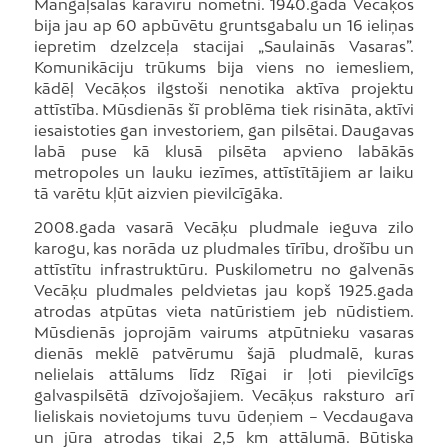
Mangaļsalas karavīru nometni. 1940.gadā Vecāķos
bija jau ap 60 apbūvētu gruntsgabalu un 16 ieliņas
iepretim dzelzceļa stacijai „Saulainās Vasaras”.
Komunikāciju trūkums bija viens no iemesliem,
kādēļ Vecāķos ilgstoši nenotika aktīva projektu
attīstība. Mūsdienās šī problēma tiek risināta, aktīvi
iesaistoties gan investoriem, gan pilsētai. Daugavas
labā puse kā klusā pilsēta apvieno labākās
metropoles un lauku iezīmes, attīstītājiem ar laiku
tā varētu kļūt aizvien pievilcīgāka.
2008.gada vasarā Vecāķu pludmale ieguva zilo
karogu, kas norāda uz pludmales tīrību, drošību un
attīstītu infrastruktūru. Puskilometru no galvenās
Vecāķu pludmales peldvietas jau kopš 1925.gada
atrodas atpūtas vieta natūristiem jeb nūdistiem.
Mūsdienās joprojām vairums atpūtnieku vasaras
dienās meklē patvērumu šajā pludmalē, kuras
nelielais attālums līdz Rīgai ir ļoti pievilcīgs
galvaspilsētā dzīvojošajiem. Vecāķus raksturo arī
lieliskais novietojums tuvu ūdeņiem – Vecdaugava
un jūra atrodas tikai 2,5 km attālumā. Būtiska