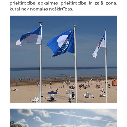
priekšrocība apkaimes priekšrocība ir zaļā zona,
kurai nav nomales nošķirtības.
Foto: R.Kokšarovs