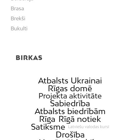
Brasa
Brekši
Bukulti
Buļļi
Centrs
BIRKAS
Čiekurkalns
Daugavgrīva
Dārzciems
Atbalsts Ukrainai
Rīgas domē
Dārziņi
Projekta aktivitāte
Dreiliņi
Sabiedrība
Dzirciems
Atbalsts biedrībām
Rīga
Rīgā notiek
Grīziņkalns
Satiksme
Latviešu valodas kursi
Iļģuciems
Drošība
Imanta