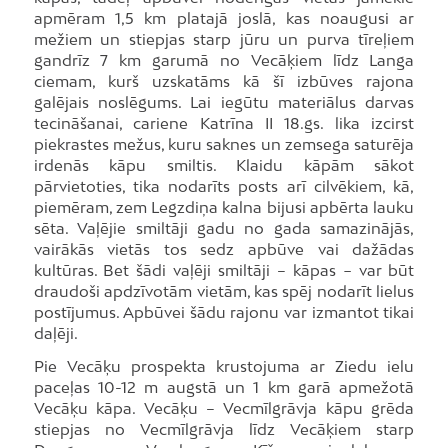
apmēram 1,5 km platajā joslā, kas noaugusi ar
mežiem un stiepjas starp jūru un purva tīreļiem
gandrīz 7 km garumā no Vecāķiem līdz Langa
ciemam, kurš uzskatāms kā šī izbūves rajona
galējais noslēgums. Lai iegūtu materiālus darvas
tecināšanai, cariene Katrīna II 18.gs. lika izcirst
piekrastes mežus, kuru saknes un zemsega saturēja
irdenās kāpu smiltis. Klaidu kāpām sākot
pārvietoties, tika nodarīts posts arī cilvēkiem, kā,
piemēram, zem Legzdiņa kalna bijusi apbērta lauku
sēta. Vaļējie smiltāji gadu no gada samazinājās,
vairākās vietās tos sedz apbūve vai dažādas
kultūras. Bet šādi vaļēji smiltāji – kāpas − var būt
draudoši apdzīvotām vietām, kas spēj nodarīt lielus
postījumus. Apbūvei šādu rajonu var izmantot tikai
daļēji.
Pie Vecāķu prospekta krustojuma ar Ziedu ielu
paceļas 10-12 m augstā un 1 km garā apmežotā
Vecāķu kāpa. Vecāķu – Vecmīlgrāvja kāpu grēda
stiepjas no Vecmīlgrāvja līdz Vecāķiem starp