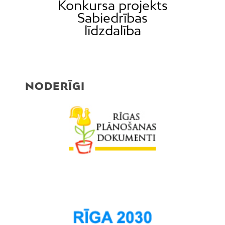
Konkursa projekts
Pleskodāle
Sabiedrības
līdzdalība
Pļavnieki
Purvciems
Rumbula
Salas
NODERĪGI
Sarkandaugava
Skanste
Spilve
Suži
Šampēteris
Šķirotava
Teika
Torņakalns
Trīsciems