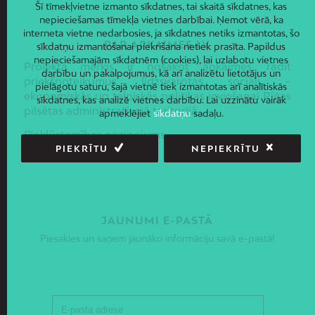
Šī tīmekļvietne izmanto sīkdatnes, tai skaitā sīkdatnes, kas
nepieciešamas tīmekļa vietnes darbībai. Ņemot vērā, ka
interneta vietne nedarbosies, ja sīkdatnes netiks izmantotas, šo
PAR APKAIMES.LV
sīkdatņu izmantošanai piekrišana netiek prasīta. Papildus
nepieciešamajām sīkdatnēm (cookies), lai uzlabotu vietnes
Projekta mērķis ir nosakot apkaimes, radīt
darbību un pakalpojumus, kā arī analizētu lietotājus un
priekšnoteikumus līdzsvarotas sociāli –
pielāgotu saturu, šajā vietnē tiek izmantotas arī analītiskās
ekonomiskās un telpiskās politikas ieviešanai Rīgas
sīkdatnes, kas analizē vietnes darbību. Lai uzzinātu vairāk
pilsētas administratīvajā teritorijā.
apmeklējiet
sīkdatņu
sadaļu.
Piekļūstamības paziņojums
PIEKRĪTU
NEPIEKRĪTU
JAUNUMI E-PASTĀ
Piesakies un saņem jaunāko informāciju savā e-pastā!