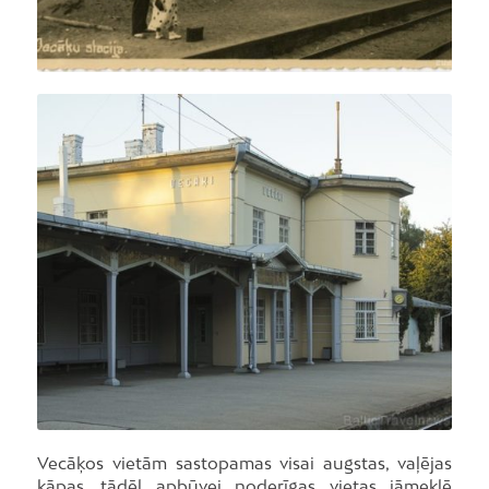
Foto: I.Evertovskis
Vecāķos vietām sastopamas visai augstas, vaļējas
kāpas, tādēļ apbūvei noderīgas vietas jāmeklē