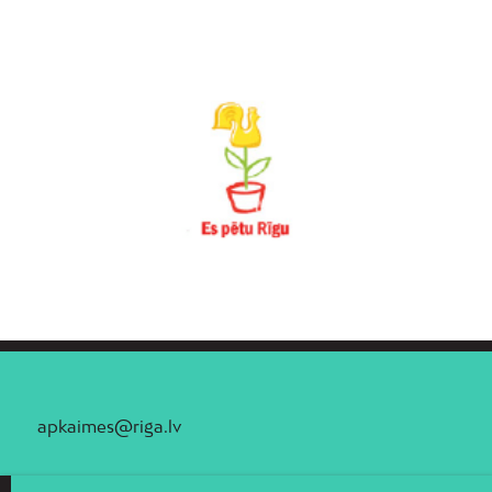
Vecāķi
Vecdaugava
Vecmīlgrāvis
Vecpilsēta
Voleri
Zasulauks
Ziepniekkalns
Zolitūde
apkaimes@riga.lv