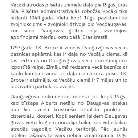
Vecāķi atrodas pilsētas ziemeļu daļā pie Rīgas jūras
līča. Pilsētas administratīvajās robežās Vecāķi tika
iekļauti 1949.gadā. Vieta kopš 17.gs. pazīstami kā
zvejniekciems – zvejnieki dzīvoja pie Vecdaugavas,
kur senā Daugavas gultne bija izveidojusi
apbrīnojami mierīgu ostu pašā jūras krastā.
1797.gadā J.K. Broce ir zīmējis Daugavgrīvas vecās
baznīcas apkārtni, kas ir daļa no Vecāķu ciema, kā
tas redzams no Daugavgrīvas vecā nocietinājuma
izpostītā vaļņa. Zīmējumā redzama vecā baznīca ar
kaulu kambari vienā un daļa ciema otrā pusē. J.K.
Broce ir atzīmējis, ka Vecāķu ciemā ir 7 mājas un to
iedzīvotāji pārtiek no zvejas.
Daugavgrīva dokumentos minēta jau kopš 13.gs.,
kad bīskaps Alberts netālu no Daugavas ietekas
jūrā līcī uzcēla krustnešu atbalsta punktu –
cisterciešu klosteri. Kopš seniem laikiem Daugavas
grīvas vietu kuģiem norādīja bāka, kas viduslaikos
atradās tagadējo Vecāķu teritorijā. Pēc jaunās
ietekas rašanās tā vairs nebija izmantojama. 17.gs.