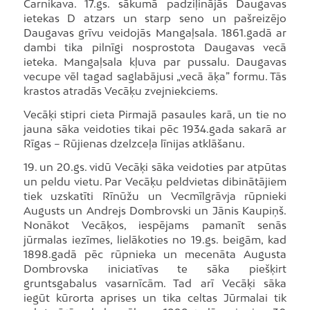
Carnikava. 17.gs. sākumā padziļinājās Daugavas
ietekas D atzars un starp seno un pašreizējo
Daugavas grīvu veidojās Mangaļsala. 1861.gadā ar
dambi tika pilnīgi nosprostota Daugavas vecā
ieteka. Mangaļsala kļuva par pussalu. Daugavas
vecupe vēl tagad saglabājusi „vecā āķa” formu. Tās
krastos atradās Vecāķu zvejniekciems.
Vecāķi stipri cieta Pirmajā pasaules karā, un tie no
jauna sāka veidoties tikai pēc 1934.gada sakarā ar
Rīgas – Rūjienas dzelzceļa līnijas atklāšanu.
19. un 20.gs. vidū Vecāķi sāka veidoties par atpūtas
un peldu vietu. Par Vecāķu peldvietas dibinātājiem
tiek uzskatīti Rīnūžu un Vecmīlgrāvja rūpnieki
Augusts un Andrejs Dombrovski un Jānis Kaupiņš.
Nonākot Vecāķos, iespējams pamanīt senās
jūrmalas iezīmes, lielākoties no 19.gs. beigām, kad
1898.gadā pēc rūpnieka un mecenāta Augusta
Dombrovska iniciatīvas te sāka piešķirt
gruntsgabalus vasarnīcām. Tad arī Vecāķi sāka
iegūt kūrorta aprises un tika celtas Jūrmalai tik