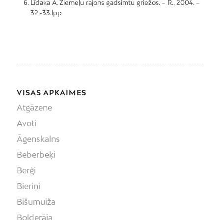
Līdaka A. Ziemeļu rajons gadsimtu griežos. – R., 2004. –
32.-33.lpp
VISAS APKAIMES
Atgāzene
Avoti
Āgenskalns
Beberbeķi
Berģi
Bieriņi
Bišumuiža
Bolderāja