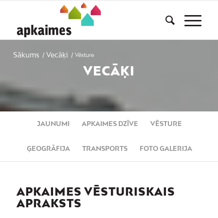
Sākums
Vecāķi
/
/
Vēsture
VECĀĶI
JAUNUMI
APKAIMES DZĪVE
VĒSTURE
ĢEOGRĀFIJA
TRANSPORTS
FOTO GALERIJA
APKAIMES VĒSTURISKAIS
APRAKSTS