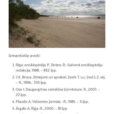
Foto: tn.lv
Izmantotie avoti:
Rīga: enciklopēdija. P. Jērāns. R.: Galvenā enciklopēdiju
redakcija, 1988. – 832 lpp.
J.K. Broce. Zīmējumi un apraksti, Zeids T. u.c. (red.), 2. sēj.
– R., 1996.- 335.lpp.
Ose I. Daugavgrīvas cietokšņa būvvēsture. R., 2007. –
22.lpp.
Plaudis A. Vidzemes jūrmala. -R., 1985. – 5.lpp.
Ārgalis A. Rīga.-R., 2000. – 81.lpp