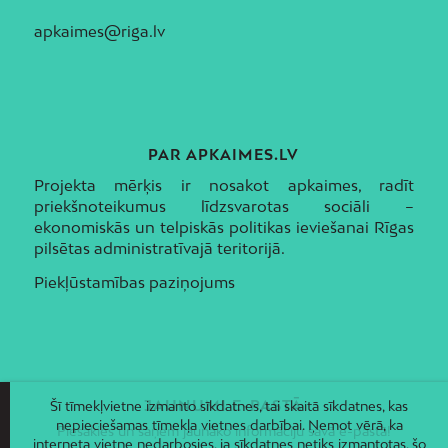
apkaimes@riga.lv
PAR APKAIMES.LV
Projekta mērķis ir nosakot apkaimes, radīt
priekšnoteikumus līdzsvarotas sociāli –
ekonomiskās un telpiskās politikas ieviešanai Rīgas
pilsētas administratīvajā teritorijā.
Piekļūstamības paziņojums
JAUNUMI E-PASTĀ
Šī tīmekļvietne izmanto sīkdatnes, tai skaitā sīkdatnes, kas
nepieciešamas tīmekļa vietnes darbībai. Ņemot vērā, ka
Piesakies un saņem jaunāko informāciju savā e-pastā!
interneta vietne nedarbosies, ja sīkdatnes netiks izmantotas, šo