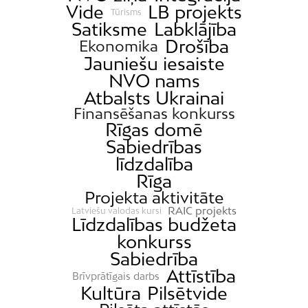
Dzirciems
Vide
LB projekts
Tūrisms
Satiksme
Labklājība
Grīziņkalns
Drošība
Ekonomika
Iļģuciems
Jauniešu iesaiste
Imanta
NVO nams
Atbalsts Ukrainai
Jaunciems
Finansēšanas konkurss
Jugla
Rīgas domē
Katlakalns
Sabiedrības
līdzdalība
Kleisti
Rīga
Kundziņsala
Projekta aktivitāte
Ķengarags
RAIC projekts
Latviešu valodas kursi
Līdzdalības budžeta
Ķīpsala
konkurss
Mangaļsala
Sabiedrība
Latgale
Attīstība
Brīvprātīgais darbs
Kultūra
Pilsētvide
Mežaparks