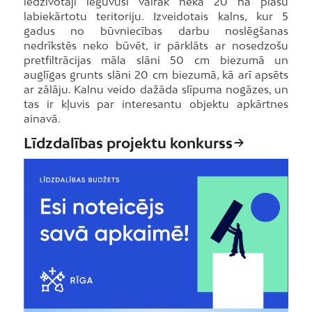
iedzīvotāji ieguvuši vairāk nekā 20 ha plašu
labiekārtotu teritoriju. Izveidotais kalns, kur 5
gadus no būvniecības darbu noslēgšanas
nedrīkstēs neko būvēt, ir pārklāts ar nosedzošu
pretfiltrācijas māla slāni 50 cm biezumā un
auglīgas grunts slāni 20 cm biezumā, kā arī apsēts
ar zālāju. Kalnu veido dažāda slīpuma nogāzes, un
tas ir kļuvis par interesantu objektu apkārtnes
ainavā.
Līdzdalības projektu konkurss