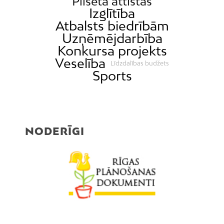
Pilsēta attīstās
Mežciems
Izglītība
Mīlgrāvis
Atbalsts biedrībām
Uzņēmējdarbība
Mūkupurvs
Konkursa projekts
Pētersala-Andrejsala
Veselība
Līdzdalības budžets
Pleskodāle
Sports
Pļavnieki
Purvciems
Rumbula
NODERĪGI
Salas
Sarkandaugava
Skanste
Spilve
Suži
Šampēteris