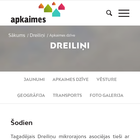
Sākums
Dreiliņi
/
/
Apkaimes dzīve
DREILIŅI
JAUNUMI
APKAIMES DZĪVE
VĒSTURE
ĢEOGRĀFIJA
TRANSPORTS
FOTO GALERIJA
Šodien
Tagadējais Dreiliņu mikrorajons asociējas tieši ar