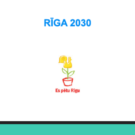
Šķirotava
Teika
Torņakalns
Trīsciems
Vecāķi
Vecdaugava
Vecmīlgrāvis
Vecpilsēta
Voleri
Zasulauks
Ziepniekkalns
Zolitūde