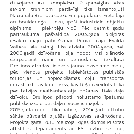
dzīvojamo ēku kompleksu. Puspabeigtās ēkas
saviem treniņiem pastāvīgi tika izmantojuši
Nacionālo Bruņoto spēku vīri, populāra šī vieta bija
arī boulderinga – ēku, īpaši industriālo objektu
alpīnisma – piekritēju vidū. Pēc desmit gadu
pārtraukuma pašvaldība 2003.gadā pieķērās
iesākto māju pabeigšanai. Pirmā māja Ēvalda
Valtera ielā svinīgi tika atklāta 2004.gadā, bet
2006.gadā dzīvošanai bija nodoti visi plānotie
četrpadsmit nami un bērnudārzs. Rezultātā
Dreiliņos atrodas lielākais jauno dzīvojamo māju,
pēc vienota projekta labiekārtotas publiskās
teritorijas un nepieciešamās ceļu, transporta
infrastruktūras komplekss, kas Rīgā izveidots laikā
pēc Latvijas neatkarības atjaunošanas. Liela daļa
dzīvokļu Dreiliņos pārdoti nekustamo īpašumu
publiskā izsolē, bet daļa ir sociālie mājokļi.
2015.gada rudenī tika pabeigti 2014.gada oktobrī
sāktie būvdarbi bijušās izgāztuves sakārtošanai.
Projekta gaitā, kuru realizēja Rīgas domes Pilsētas
attīstības departaments ar ES līdzfinansējumu,