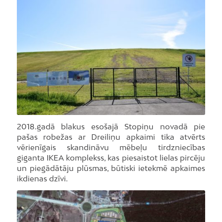
Foto: LETA
2018.gadā blakus esošajā Stopiņu novadā pie
pašas robežas ar Dreiliņu apkaimi tika atvērts
vērienīgais skandināvu mēbeļu tirdzniecības
giganta IKEA komplekss, kas piesaistot lielas pircēju
un piegādātāju plūsmas, būtiski ietekmē apkaimes
ikdienas dzīvi.