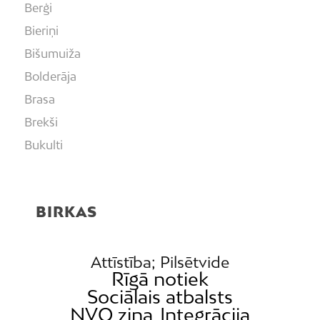
Berģi
Bieriņi
Bišumuiža
Bolderāja
Brasa
Brekši
Bukulti
Buļļi
Centrs
BIRKAS
Čiekurkalns
Daugavgrīva
Dārzciems
Attīstība; Pilsētvide
Rīgā notiek
Dārziņi
Sociālais atbalsts
Dreiliņi
NVO ziņa
Integrācija