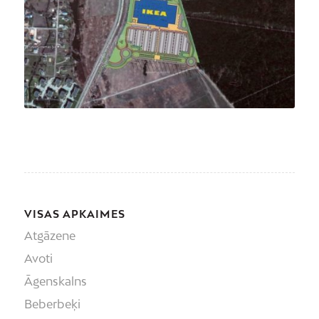
Foto: LETA/ AFP
VISAS APKAIMES
Atgāzene
Avoti
Āgenskalns
Beberbeķi