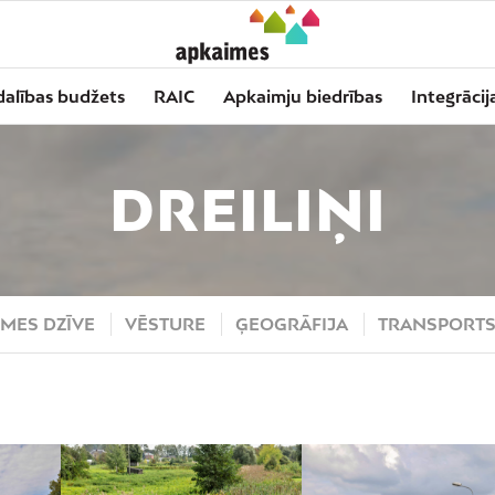
dalības budžets
RAIC
Apkaimju biedrības
Integrācij
DREILIŅI
MES DZĪVE
VĒSTURE
ĢEOGRĀFIJA
TRANSPORT