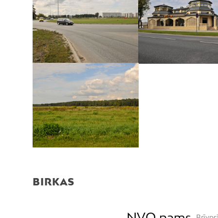
BIRKAS
NVO nams
Brīvpr