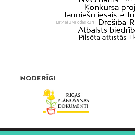
Konkursa pro
Jauniešu iesaiste
In
Drošība
R
Latviešu valodas kursi
Atbalsts biedr
Pilsēta attīstās
E
NODERĪGI