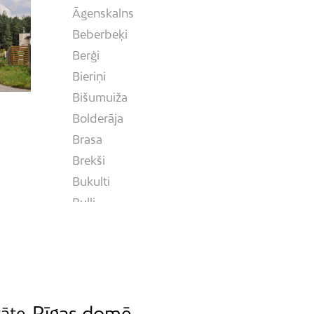
Āgenskalns
Beberbeķi
Berģi
Bieriņi
Bišumuiža
Bolderāja
Brasa
Brekši
Bukulti
Buļļi
Centrs
Čiekurkalns
Daugavgrīva
Dārzciems
Dārziņi
Rīgas domē
tāte