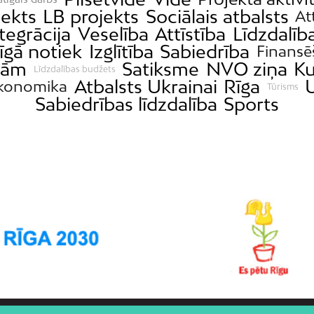
jekts
LB projekts
Sociālais atbalsts
At
tegrācija
Veselība
Attīstība
Līdzdalīb
īgā notiek
Izglītība
Sabiedrība
Finansē
ībām
Satiksme
NVO ziņa
Ku
Līdzdalības budžets
Atbalsts Ukrainai
Rīga
konomika
Tūrisms
Sabiedrības līdzdalība
Sports