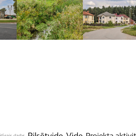
Pilsētvide
Vide
Projekta aktivi
ātīgais darbs