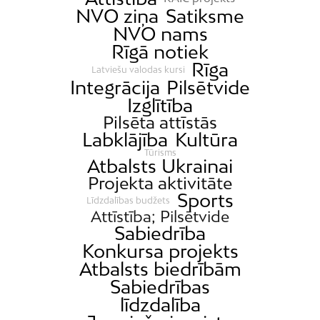
Grīziņkalns
NVO ziņa
Satiksme
Iļģuciems
NVO nams
Imanta
Rīgā notiek
Rīga
Jaunciems
Latviešu valodas kursi
Integrācija
Pilsētvide
Jugla
Izglītība
Katlakalns
Pilsēta attīstās
Labklājība
Kultūra
Kleisti
Tūrisms
Kundziņsala
Atbalsts Ukrainai
Projekta aktivitāte
Ķengarags
Sports
Līdzdalības budžets
Ķīpsala
Attīstība; Pilsētvide
Sabiedrība
Mangaļsala
Konkursa projekts
Latgale
Atbalsts biedrībām
Mežaparks
Sabiedrības
Mežciems
līdzdalība