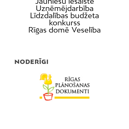
Jauniešu iesaiste
Mīlgrāvis
Uzņēmējdarbība
Mūkupurvs
Līdzdalības budžeta
Pētersala-Andrejsala
konkurss
Pleskodāle
Rīgas domē
Veselība
Pļavnieki
Purvciems
Rumbula
NODERĪGI
Salas
Sarkandaugava
Skanste
Spilve
Suži
Šampēteris
Šķirotava