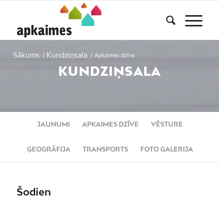
Sākums
Kundziņsala
/
/
Apkaimes dzīve
KUNDZIŅSALA
JAUNUMI
APKAIMES DZĪVE
VĒSTURE
ĢEOGRĀFIJA
TRANSPORTS
FOTO GALERIJA
Šodien