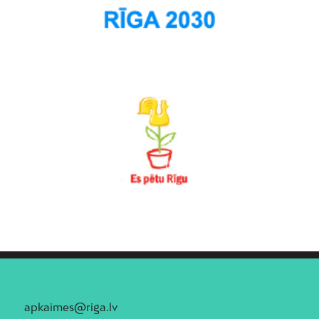
Teika
Torņakalns
Trīsciems
Vecāķi
Vecdaugava
Vecmīlgrāvis
Vecpilsēta
Voleri
Zasulauks
Ziepniekkalns
Zolitūde
apkaimes@riga.lv