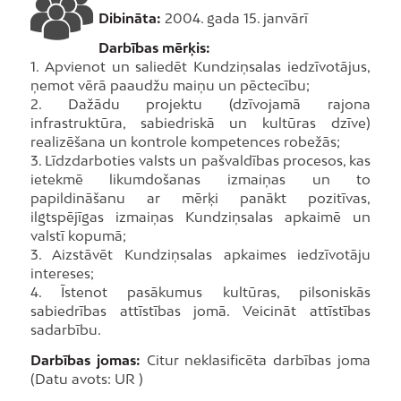
Dibināta:
2004. gada 15. janvārī
Darbības mērķis:
1. Apvienot un saliedēt Kundziņsalas iedzīvotājus,
ņemot vērā paaudžu maiņu un pēctecību;
2. Dažādu projektu (dzīvojamā rajona
infrastruktūra, sabiedriskā un kultūras dzīve)
realizēšana un kontrole kompetences robežās;
3. Līdzdarboties valsts un pašvaldības procesos, kas
ietekmē likumdošanas izmaiņas un to
papildināšanu ar mērķi panākt pozitīvas,
ilgtspējīgas izmaiņas Kundziņsalas apkaimē un
valstī kopumā;
3. Aizstāvēt Kundziņsalas apkaimes iedzīvotāju
intereses;
4. Īstenot pasākumus kultūras, pilsoniskās
sabiedrības attīstības jomā. Veicināt attīstības
sadarbību.
Darbības jomas:
Citur neklasificēta darbības joma
(Datu avots: UR )