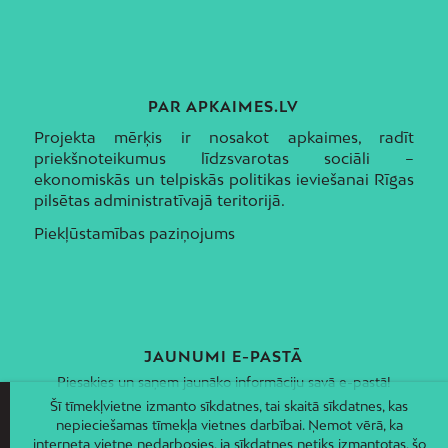
PAR APKAIMES.LV
Projekta mērķis ir nosakot apkaimes, radīt
priekšnoteikumus līdzsvarotas sociāli –
ekonomiskās un telpiskās politikas ieviešanai Rīgas
pilsētas administratīvajā teritorijā.
Piekļūstamības paziņojums
JAUNUMI E-PASTĀ
Piesakies un saņem jaunāko informāciju savā e-pastā!
Šī tīmekļvietne izmanto sīkdatnes, tai skaitā sīkdatnes, kas
nepieciešamas tīmekļa vietnes darbībai. Ņemot vērā, ka
interneta vietne nedarbosies, ja sīkdatnes netiks izmantotas, šo