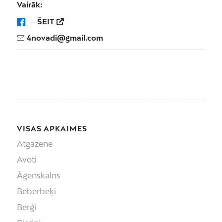
Vairāk:
–
ŠEIT
4novadi@gmail.com
VISAS APKAIMES
Atgāzene
Avoti
Āgenskalns
Beberbeķi
Berģi