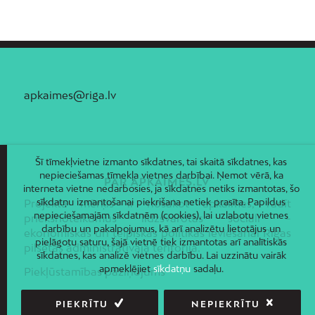
Zolitūde
apkaimes@riga.lv
Šī tīmekļvietne izmanto sīkdatnes, tai skaitā sīkdatnes, kas
nepieciešamas tīmekļa vietnes darbībai. Ņemot vērā, ka
PAR APKAIMES.LV
interneta vietne nedarbosies, ja sīkdatnes netiks izmantotas, šo
sīkdatņu izmantošanai piekrišana netiek prasīta. Papildus
Projekta mērķis ir nosakot apkaimes, radīt
nepieciešamajām sīkdatnēm (cookies), lai uzlabotu vietnes
priekšnoteikumus līdzsvarotas sociāli –
darbību un pakalpojumus, kā arī analizētu lietotājus un
ekonomiskās un telpiskās politikas ieviešanai Rīgas
pielāgotu saturu, šajā vietnē tiek izmantotas arī analītiskās
pilsētas administratīvajā teritorijā.
sīkdatnes, kas analizē vietnes darbību. Lai uzzinātu vairāk
apmeklējiet
sīkdatņu
sadaļu.
Piekļūstamības paziņojums
PIEKRĪTU
NEPIEKRĪTU