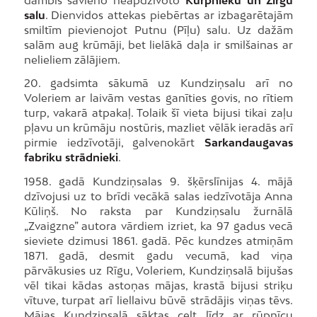
salu
. Dienvidos attekas piebērtas ar izbagarētajām
smiltīm pievienojot Putnu (Pīļu) salu. Uz dažām
salām aug krūmāji, bet lielākā daļa ir smilšainas ar
nelieliem zālājiem.
20. gadsimta sākumā uz Kundziņsalu arī no
Voleriem ar laivām vestas ganīties govis, no rītiem
turp, vakarā atpakaļ. Tolaik šī vieta bijusi tikai zaļu
pļavu un krūmāju nostūris, mazliet vēlāk ieradās arī
pirmie iedzīvotāji, galvenokārt
Sarkandaugavas
fabriku strādnieki
.
1958. gadā Kundziņsalas 9. šķērslīnijas 4. mājā
dzīvojusi uz to brīdi vecākā salas iedzīvotāja Anna
Kūliņš. No raksta par Kundziņsalu žurnālā
„Zvaigzne” autora vārdiem izriet, ka 97 gadus vecā
sieviete dzimusi 1861. gadā. Pēc kundzes atmiņām
1871. gadā, desmit gadu vecumā, kad viņa
pārvākusies uz Rīgu, Voleriem, Kundziņsalā bijušas
vēl tikai kādas astoņas mājas, krastā bijusi striķu
vītuve, turpat arī liellaivu būvē strādājis viņas tēvs.
Mājas Kundziņsalā sāktas celt līdz ar rūpnīcu