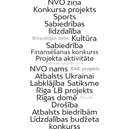
Dārzciems
NVO ziņa
Konkursa projekts
Dārziņi
Sports
Dreiliņi
Sabiedrības
Dzirciems
līdzdalība
Kultūra
Grīziņkalns
Brīvprātīgais darbs
Sabiedrība
Iļģuciems
Finansēšanas konkurss
Imanta
Projekta aktivitāte
Latviešu valodas kursi
Jaunciems
NVO nams
RAIC projekts
Jugla
Atbalsts Ukrainai
Labklājība
Satiksme
Katlakalns
Rīga
LB projekts
Kleisti
Rīgas domē
Tūrisms
Kundziņsala
Drošība
Atbalsts biedrībām
Ķengarags
Līdzdalības budžeta
Ķīpsala
konkurss