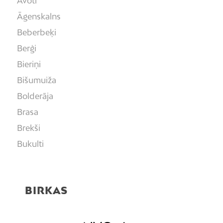
Avoti
Āgenskalns
Beberbeķi
Berģi
Bieriņi
Bišumuiža
Bolderāja
Brasa
Brekši
Bukulti
Buļļi
Centrs
BIRKAS
Čiekurkalns
Daugavgrīva