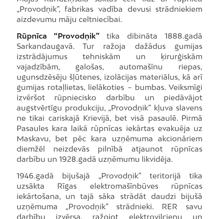
„Provodņik”, fabrikas vadība devusi strādniekiem
aizdevumu māju celtniecībai.
Rūpnīca “Provodņik”
tika dibināta 1888.gadā
Sarkandaugavā. Tur ražoja dažādus gumijas
izstrādājumus tehniskām un ķirurģiskām
vajadzībām, galošas, automašīnu riepas,
ugunsdzēsēju šļūtenes, izolācijas materiālus, kā arī
gumijas rotaļlietas, lielākoties – bumbas. Veiksmīgi
izvēršot rūpniecisko darbību un piedāvājot
augstvērtīgu produkciju, „Provodņik” kļuva slavens
ne tikai cariskajā Krievijā, bet visā pasaulē. Pirmā
Pasaules kara laikā rūpnīcas iekārtas evakuēja uz
Maskavu, bet pēc kara uzņēmuma akcionāriem
diemžēl neizdevās pilnībā atjaunot rūpnīcas
darbību un 1928.gadā uzņēmumu likvidēja.
1946.gadā bijušajā „Provodņik” teritorijā tika
uzsākta Rīgas elektromašīnbūves rūpnīcas
iekārtošana, un tajā sāka strādāt daudzi bijušā
uzņēmuma „Provodņik” strādnieki. RER savu
darbību izvērsa, ražojot elektrovilcienu un