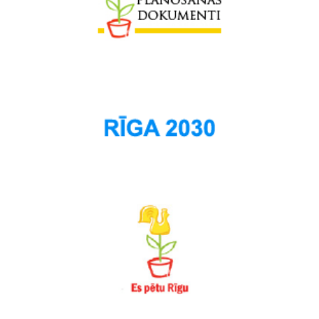
Spilve
Suži
Šampēteris
Šķirotava
Teika
Torņakalns
Trīsciems
Vecāķi
Vecdaugava
Vecmīlgrāvis
Vecpilsēta
Voleri
Zasulauks
Ziepniekkalns