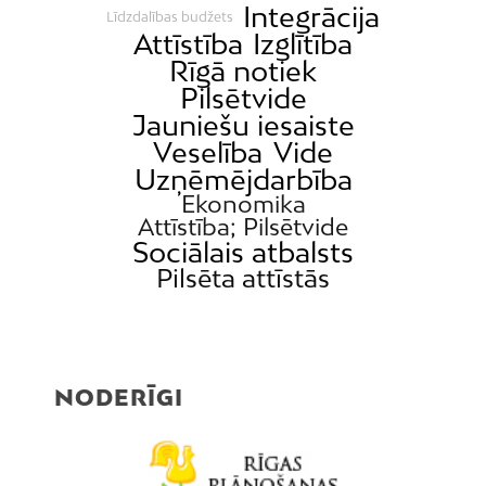
Mangaļsala
Integrācija
Līdzdalības budžets
Latgale
Attīstība
Izglītība
Rīgā notiek
Mežaparks
Pilsētvide
Mežciems
Jauniešu iesaiste
Mīlgrāvis
Veselība
Vide
Uzņēmējdarbība
Mūkupurvs
Ekonomika
Pētersala-Andrejsala
Attīstība; Pilsētvide
Pleskodāle
Sociālais atbalsts
Pilsēta attīstās
Pļavnieki
Purvciems
Rumbula
Salas
NODERĪGI
Sarkandaugava
Skanste