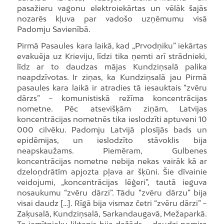
pasažieru vagonu elektroiekārtas un vēlāk šajās
nozarēs kļuva par vadošo uzņēmumu visā
Padomju Savienībā.
Pirmā Pasaules kara laikā, kad „Prvodņiku” iekārtas
evakuēja uz Krieviju, līdzi tika ņemti arī strādnieki,
līdz ar to daudzas mājas Kundziņsalā palika
neapdzīvotas. Ir ziņas, ka Kundziņsalā jau Pirmā
pasaules kara laikā ir atradies tā iesauktais “zvēru
dārzs” – komunistiskā režīma koncentrācijas
nometne. Pēc atsevišķām ziņām, Latvijas
koncentrācijas nometnēs tika ieslodzīti aptuveni 10
000 cilvēku. Padomju Latvijā plosījās bads un
epidēmijas, un ieslodzīto stāvoklis bija
neapskaužams. Piemēram, Gulbenes
koncentrācijas nometne nebija nekas vairāk kā ar
dzeloņdrātīm apjozta pļava ar šķūni. Šie dīvainie
veidojumi, „koncentrācijas lēģeri”, tautā ieguva
nosaukumu “zvēru dārzi”. Tādu “zvēru dārzu” bija
visai daudz […]. Rīgā bija vismaz četri “zvēru dārzi” –
Zaķusalā, Kundziņsalā, Sarkandaugavā, Mežaparkā.