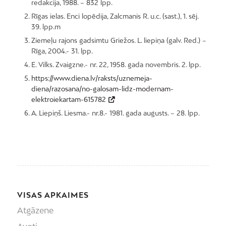
redakcija, 1988. – 832 lpp.
Rīgas ielas. Enci lopēdija, Zalcmanis R. u.c. (sast.), 1. sēj.
39. lpp.m
Ziemeļu rajons gadsimtu Griežos. L. liepiņa (galv. Red.) –
Rīga, 2004.- 31. lpp.
E. Vilks. Zvaigzne.- nr. 22, 1958. gada novembris. 2. lpp.
https://www.diena.lv/raksts/uznemeja-
diena/razosana/no-galosam-lidz-modernam-
elektroiekartam-615782
A. Liepiņš. Liesma.- nr.8.- 1981. gada augusts. – 28. lpp.
VISAS APKAIMES
Atgāzene