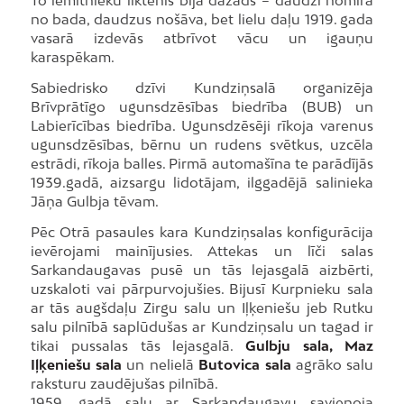
To iemītnieku liktenis bija dažāds – daudzi nomira
no bada, daudzus nošāva, bet lielu daļu 1919. gada
vasarā izdevās atbrīvot vācu un igauņu
karaspēkam.
Sabiedrisko dzīvi Kundziņsalā organizēja
Brīvprātīgo ugunsdzēsības biedrība (BUB) un
Labierīcības biedrība. Ugunsdzēsēji rīkoja varenus
ugunsdzēsības, bērnu un rudens svētkus, uzcēla
estrādi, rīkoja balles. Pirmā automašīna te parādījās
1939.gadā, aizsargu lidotājam, ilggadējā salinieka
Jāņa Gulbja tēvam.
Pēc Otrā pasaules kara Kundziņsalas konfigurācija
ievērojami mainījusies. Attekas un līči salas
Sarkandaugavas pusē un tās lejasgalā aizbērti,
uzskaloti vai pārpurvojušies. Bijusī Kurpnieku sala
ar tās augšdaļu Zirgu salu un Iļķeniešu jeb Rutku
salu pilnībā saplūdušas ar Kundziņsalu un tagad ir
tikai pussalas tās lejasgalā.
Gulbju sala, Maz
Iļķeniešu sala
un nelielā
Butovica sala
agrāko salu
raksturu zaudējušas pilnībā.
1959. gadā salu ar Sarkandaugavu savienoja