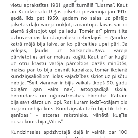
vietu aprakstītas 1981. gadā žurnālā ”Liesma”. Kaut
arī Kundziņsalu Rīgas pilsētai pievienoja jau 1917.
gadā, līdz pat 1959. gadam no salas uz pārējo
pilsētas daļu varēja nokļūt, izmantojot laivas vai arī
ziemā šķērsojot upi pa ledu. Tomēr arī pirms tilta
uzbūvēšanas kundziņsalieši nebēdājuši – gandrīz
katrā mājā bija laiva, ar ko pārcelties upei pāri. Ja
vēlējās, ļaudis uz Sarkandaugavu varēja
pārvietoties arī ar maksas kuģīti. Kaut arī ar kuģīti
uz otru krastu varēja pārcelties dažās minūtēs,
maksa par to bija desmit kapeikas, tomēr ikdienā
kundziņsaliešiem lielas vajadzības skriet uz pilsētu
nebija. “Šeit vienmēr ir bijis veikals (kopš 90. gadu
beigām gan vairs nav), astoņgadīgā skola,
bērnudārzs un ugunsdzēsības biedrība. Katram
bija savs dārzs un lopi. Reti kuram iedzīvotājam pie
mājām nebija kūts. Kundziņsalā taču bija tik labas
ganības!” – atceras rakstnieks. Minētā kuģīša
nosaukums bija „Vilnis”.
Kundziņsalas apdzīvotajā daļā ir vairāk par 100