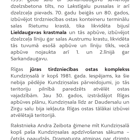
dzelzsbetona tilts, no Lakstīgalu pussalas ir arī
dzelzceļa pievads. 70. gadu beigās un 80. gados,
izbūvējot tirdzniecības ostas konteineru terminālu
salas Rietumu krastā, tika likvidēta bijusī
Lieldaugavas krastmala
un tās apbūve, izbūvējot
dzelzceļa līniju gar salas Austrumu krastu, likvidēta
tās tuvumā esošā apbūve un līniju tīkls, vecā
apbūve nojaukta arī 1. un 2.līnijā gar
Sarkandaugavu.
Rīgas
jūras tirdzniecības ostas komplekss
Kundziņsalā ir kopš 1981. gada. Iespējams, ka šie
nebija pēdējie Kundziņsalas pārveidojumi, jo tās
teritoriju pilnībā paredzēts atvēlēt ostas
vajadzībām. Jau 30. gados, izstrādājot Rīgas
apbūves plānu, Kundziņsala līdz ar Daudersalu un
Zirgu salu bija iekļauta Rīgas ostas tālākai izbūvei
atvēlētajā teritorijā.
Rakstnieka Andra Zeibota ģimene mīt Kundziņsalā
kopš paša Kundziņsalas apdzīvošanas sākuma –
četrās paaudzēs. Dramaturga atmiņas par dzimto