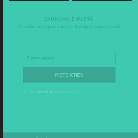
JAUNUMI E-PASTĀ
Piesakies un saņem jaunāko informāciju savā e-pastā!