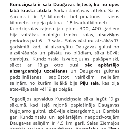
Kundziņsala ir sala Daugavas lejtecē, ko no upes
labā krasta atdala
Sarkandaugavas atteka. Salas
garums ir ir 2,7 kilometri, bet pmatums – viens
kilometrs, kopējā platība – 1,8 kvadrātkilometri.
Kundziņsalas rajonā jau pirms 300, 400 gadiem
bija vairākas mainīgu izmēru salas, atsevišķos
periodos pat 6 – 7 salas. Salas vēsture aizsākās 17.
gadsimtā, kad, lai aizsargātu Daugavas gultni no
aizsērēšanās un pilsētu no plūdiem, sāka būvēt
dambjus. Kundziņsala izveidojusies pakāpeniski,
sākot ar 18.gs otro pusi
pēc apkārtējo
aizsargdambju uzcelšanas
un Daugavas gultnes
padziļināšanas, saplūstot vairākām nelielām
saliņām, no kurām lielākā bija
Pīļu sala
, kas bija
atsevišķa sala vēl 19.gs beigās.
Tagadējos apveidus Kundziņsala sāka iegūt 19.gs
sākumā, kad šajā rajonā paplašināja Daugavas
kuģojamo gultni, izbūvēja aizsargdambjus. Dambis
gar Kundziņsalu un apkārtējām neapdzīvotajām
Daugavas saliņām ir 4,5 km garš. Salas Ziemeļos
dambis savieno neapdzīvoto
Kurpnieku un Zirgu