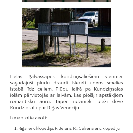
Foto: J.Rozenbergs
Lielas galvassāpes kundziņsaliešiem vienmēr
sagādājuši plūdu draudi. Nereti ūdens smēlies
istabā līdz ceļiem. Plūdu laikā pa Kundziņsalas
ielām pārvietojās ar laivām, kas piešķir apstākļiem
romantisku auru. Tāpēc rīdzinieki bieži dēvē
Kundziņsalu par Rīgas Venēciju.
Izmantotie avoti:
Rīga: enciklopēdija. P. Jērāns. R.: Galvenā enciklopēdiju