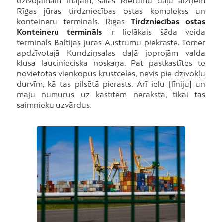
dzīvojamām mājām, salas Rietumu daļu aizņem
Rīgas jūras tirdzniecības ostas komplekss un
konteineru termināls. Rīgas
Tirdzniecības ostas
Konteineru termināls
ir lielākais šāda veida
termināls Baltijas jūras Austrumu piekrastē. Tomēr
apdzīvotajā Kundziņsalas daļā joprojām valda
klusa laucinieciska noskaņa. Pat pastkastītes te
novietotas vienkopus krustcelēs, nevis pie dzīvokļu
durvīm, kā tas pilsētā pierasts. Arī ielu [līniju] un
māju numurus uz kastītēm neraksta, tikai tās
saimnieku uzvārdus.
Foto: J.Rozenbergs