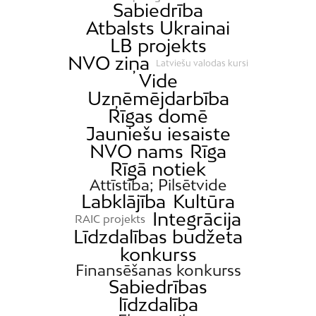
Dreiliņi
Sabiedrība
Atbalsts Ukrainai
Dzirciems
LB projekts
Grīziņkalns
NVO ziņa
Latviešu valodas kursi
Iļģuciems
Vide
Uzņēmējdarbība
Imanta
Rīgas domē
Jaunciems
Jauniešu iesaiste
Jugla
NVO nams
Rīga
Katlakalns
Rīgā notiek
Attīstība; Pilsētvide
Kleisti
Labklājība
Kultūra
Kundziņsala
Integrācija
RAIC projekts
Ķengarags
Līdzdalības budžeta
konkurss
Ķīpsala
Finansēšanas konkurss
Mangaļsala
Sabiedrības
Latgale
līdzdalība