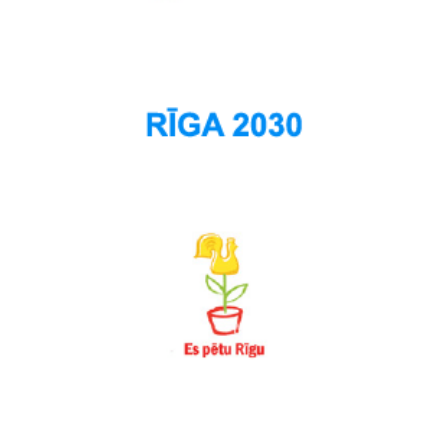
Šampēteris
Šķirotava
Teika
Torņakalns
Trīsciems
Vecāķi
Vecdaugava
Vecmīlgrāvis
Vecpilsēta
Voleri
Zasulauks
Ziepniekkalns
Zolitūde