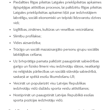
Piedalīties Rīgas pilsētas Latgales priekšpilsētas apkaimes
ilgtspējīgas attīstības procesos, lai palīdzētu Rīgas pilsētas
Latgales priekšpilsētas apkaimei kļūt par iedzīvotājiem
labvēlīgu, sociāli ekonomiski un telpiski līdzsvarotu dzīves
vidi;
Izglītības, zinātnes, kultūras un veselības veicināšana;
Slimību profilakse;
Vides aizsardzība;
Trūcīgo un sociāli mazaizsargāto personu grupu sociālās
labklājības celšana;
Uz brīvprātīga pamata palīdzēt paaugstināt sabiedrības
garīgo un fizisko līmeni visu iedzīvotāju slāņos, neatkarīgi
no reliģiskās pārliecības un sociālā stāvokļa sabiedrībā,
saskaņā ar spēkā esošu likumdošanu LR;
Veicināt un popularizēt visu Latvijas Republikas
iedzīvotāju vidū dažādu sporta veidu attīstīšanos;
Nostiprināt un paaugstināt Latvijas Republikā esošas
sporta pozīcijas iedzīvotāju vidū.