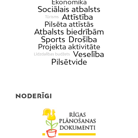
Ekonomika
Mežaparks
Sociālais atbalsts
Mežciems
Attīstība
Tūrisms
Mīlgrāvis
Pilsēta attīstās
Atbalsts biedrībām
Mūkupurvs
Sports
Drošība
Pētersala-Andrejsala
Projekta aktivitāte
Pleskodāle
Veselība
Līdzdalības budžets
Pilsētvide
Pļavnieki
Purvciems
Rumbula
Salas
NODERĪGI
Sarkandaugava
Skanste
Spilve
Suži