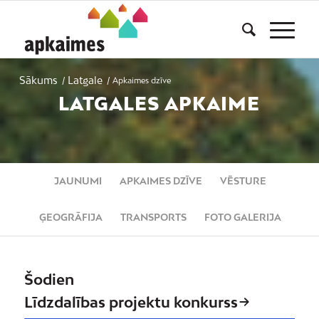
Sākums
Latgale
/
/
Apkaimes dzīve
LATGALES APKAIME
JAUNUMI
APKAIMES DZĪVE
VĒSTURE
ĢEOGRĀFIJA
TRANSPORTS
FOTO GALERIJA
Šodien
Līdzdalības projektu konkurss