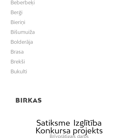
Beberbeķi
Berģi
Bieriņi
Bišumuiža
Bolderāja
Brasa
Brekši
Bukulti
Buļļi
Centrs
BIRKAS
Čiekurkalns
Daugavgrīva
Dārzciems
Satiksme
Izglītība
Konkursa projekts
Dārziņi
Brīvprātīgais darbs