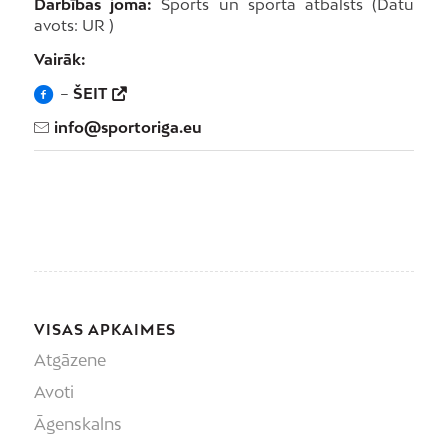
Darbības joma:
Sports un sporta atbalsts (Datu
avots: UR )
Vairāk:
–
ŠEIT
info@sportoriga.eu
VISAS APKAIMES
Atgāzene
Avoti
Āgenskalns