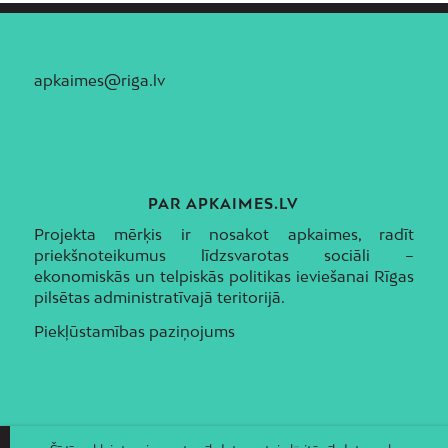
apkaimes@riga.lv
PAR APKAIMES.LV
Projekta mērķis ir nosakot apkaimes, radīt
priekšnoteikumus līdzsvarotas sociāli –
ekonomiskās un telpiskās politikas ieviešanai Rīgas
pilsētas administratīvajā teritorijā.
Piekļūstamības paziņojums