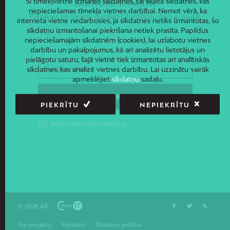
Šī tīmekļvietne izmanto sīkdatnes, tai skaitā sīkdatnes, kas
JAUNUMI E-PASTĀ
nepieciešamas tīmekļa vietnes darbībai. Ņemot vērā, ka
Piesakies un saņem jaunāko informāciju savā e-pastā!
interneta vietne nedarbosies, ja sīkdatnes netiks izmantotas, šo
sīkdatņu izmantošanai piekrišana netiek prasīta. Papildus
nepieciešamajām sīkdatnēm (cookies), lai uzlabotu vietnes
darbību un pakalpojumus, kā arī analizētu lietotājus un
pielāgotu saturu, šajā vietnē tiek izmantotas arī analītiskās
sīkdatnes, kas analizē vietnes darbību. Lai uzzinātu vairāk
apmeklējiet
sīkdatņu
sadaļu.
PIEKRĪTU
NEPIEKRĪTU
© 2026 AIC
Par projektu
Kontakti
Sīkdatņu politika