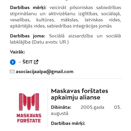
Darbības mērķi:
veicināt pilsoniskas sabiedrības
stiprināšanu un aktivizēšanu izglītības, sociālajā,
veselības, kultūras, mākslas, latviskas vides,
apkārtējās vides, sabiedrības integrācijas jomās
Darbības joma:
Sociālā aizsardzība un sociālā
labklājība (Datu avots: UR )
Vairāk:
–
ŠEIT
asociacijaalpa@gmail.com
Maskavas forštates
apkaimju alianse
Dibināta:
2005.gada 03.
augustā
Darbības mērķi: