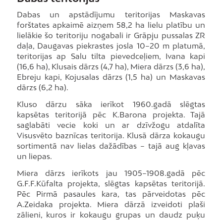
Dabas un apstādījumu teritorijas Maskavas
forštates apkaimē aizņem 58,2 ha lielu platību un
lielākie šo teritoriju nogabali ir Grāpju pussalas ZR
daļa, Daugavas piekrastes josla 10–20 m platumā,
teritorijas ap Salu tilta pievedceļiem, Ivana kapi
(16,6 ha), Klusais dārzs (4,7 ha), Miera dārzs (3,6 ha),
Ebreju kapi, Kojusalas dārzs (1,5 ha) un Maskavas
dārzs (6,2 ha).
Kluso dārzu sāka ierīkot 1960.gadā slēgtas
kapsētas teritorijā pēc K.Barona projekta. Tajā
saglabāti vecie koki un ar dzīvžogu atdalīta
Visusvēto baznīcas teritorija. Klusā dārza kokaugu
sortimentā nav lielas dažādības – tajā aug kļavas
un liepas.
Miera dārzs ierīkots jau 1905–1908.gadā pēc
G.F.F.Kūfalta projekta, slēgtas kapsētas teritorijā.
Pēc Pirmā pasaules kara, tas pārveidotas pēc
A.Zeidaka projekta. Miera dārzā izveidoti plaši
zālieni, kuros ir kokaugu grupas un daudz puķu