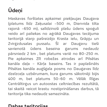
Ūdeņi
Maskavas forštates apkaimei piekļaujas Daugava
(platums līdz Zaķusalai ~500 m, Dienvida tilta
rajonā ~650 m), salīdzinoši plašu ūdens spoguli
veido arī paliekas no agrākā Daugavas tecējuma
teritorijā starp pašreizējo Krasta ielu, Grāpju un
Zvirgzdusalas pussalu. Šī ar Daugavu tieši
savienotā ūdens baseina garums nedaudz
pārsniedz 2 km , bet platums variē no 80–250 m.
Pie apkaimes ZR robežas atrodas arī Pilsētas
kanāla daļa – Kārļa baseins. Tas ir paplašināts
Pilsētas kanāla augšgala posms no Daugavas līdz
dzelzceļa uzbērumam, kura garums sākotnēji bijis
400 m, bet platums 50–60 m. Vēlāk Rīgas
Centrāltirgus un autoostas celtniecības rezultātā,
tai skaitā veicot krastu nostiprināšanas darbus, tā
teritorija tika nedaudz samazināta.
Dabas teritorijas