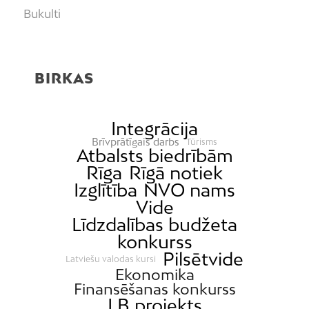
Bukulti
Buļļi
Centrs
BIRKAS
Čiekurkalns
Daugavgrīva
Dārzciems
Integrācija
Brīvprātīgais darbs
Tūrisms
Dārziņi
Atbalsts biedrībām
Dreiliņi
Rīga
Rīgā notiek
Izglītība
NVO nams
Dzirciems
Vide
Grīziņkalns
Līdzdalības budžeta
Iļģuciems
konkurss
Pilsētvide
Imanta
Latviešu valodas kursi
Ekonomika
Jaunciems
Finansēšanas konkurss
Jugla
LB projekts