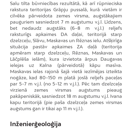
Salu tilta būvniecības rezultātā, kā arī rūpnieciska
rakstura teritorijas Grāpju pussalā, kurā vietām ir
cilvēka pārveidota zemes virsma, augstākajiem
pauguriem sasniedzot 7 m augstumu v.j.l. Līdzens,
bet nedaudz augstāks (6–8 m v.j.l.) reljefs
raksturīgs apkaimes DA daļai, teritorijā starp
dzelzceļu, Slāvu, Maskavas un Rēznas ielu. Atšķirīga
situācija pastāv apkaimes ZA daļā (teritorija
apmēram starp dzelzceļu, Rēznas, Maskavas un
Lāčplēša ielām), kura izvietota ārpus Daugavas
ielejas uz Kalna (pārveidotā) kāpu masīva.
Maskavas ielas rajonā šajā vietā iezīmējas izteikta
nogāze, kad 80–150 m platā joslā reljefs paceļas
par 5–7 m v.j.l. (no 5–12 m v.j.l.). Pēc tam dzelzceļa
virzienā zemes virsmas augstums pieaug
pakāpeniskāk, sasniedzot 18 m augstumu v.j.l. Ivana
kapu teritorijā (pie paša dzelzceļa zemes virsmas
augstums gan ir tikai ap 11 m v.j.l.).
Inženierģeoloģija