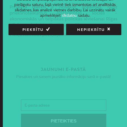
pielāgotu saturu, šajā vietnē tiek izmantotas arī analītiskās
Projekta mērķis ir nosakot apkaimes, radīt
sīkdatnes, kas analizē vietnes darbību. Lai uzzinātu vairāk
priekšnoteikumus līdzsvarotas sociāli –
apmeklējiet
sīkdatņu
sadaļu.
ekonomiskās un telpiskās politikas ieviešanai Rīgas
pilsētas administratīvajā teritorijā.
PIEKRĪTU
NEPIEKRĪTU
Piekļūstamības paziņojums
JAUNUMI E-PASTĀ
Piesakies un saņem jaunāko informāciju savā e-pastā!