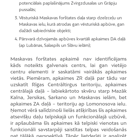
potenciālais paplašinājums Zvirgzdusalas un Grāpju
pussalās;
Vēsturiskā Maskavas forštates daļa starp dzelzceļu un
Maskavas ielu, kurā atrodas gan vēsturiskā apbūve, gan
dažādi sabiedriskie objekti;
Pārsvarā dzīvojamās apbūves kvartāli apkaimes DA daļā
(ap Lubānas, Salaspils un Slāvu ielām);
Maskavas forštates apkaimē nav identificējams
kāds noteikts galvenais centrs, lai gan vietējo
centru elementi ir saskatāmi vairākās apkaimes
vietās. Piemēram, apkaimes ZR daļā par tādu var
uzskatīt Rīgas Centrāltirgus teritoriju, apkaimes
centrālajā daļā – labiekārtoto skvēru starp Mazāk
Kalna, Jersikas, Sarkano un Maskavas ielām, bet
apkaimes ZA daļā – teritoriju ap Lomonosova ielu.
Ņemot vērā salīdzinoši lielās atšķirības šīs apkaimes
atsevišķu daļu telpiskajā un funkcionālajā uzbūvē,
ir apšaubāma šīs apkaimes kā telpiski vienotas un
funkcionāli savstarpēji saistītas telpas veidošanās
pat tālākā perspektīvā. Tāpēc lietderīgi ir analizēt