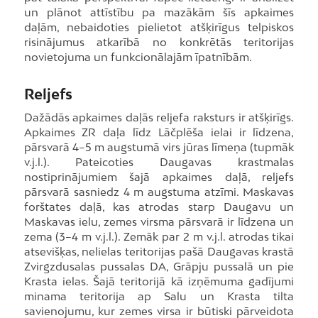
un plānot attīstību pa mazākām šīs apkaimes
daļām, nebaidoties pielietot atšķirīgus telpiskos
risinājumus atkarībā no konkrētās teritorijas
novietojuma un funkcionālajām īpatnībām.
Reljefs
Dažādās apkaimes daļās reljefa raksturs ir atšķirīgs.
Apkaimes ZR daļa līdz Lāčplēša ielai ir līdzena,
pārsvarā 4–5 m augstumā virs jūras līmeņa (tupmāk
v.j.l.). Pateicoties Daugavas krastmalas
nostiprinājumiem šajā apkaimes daļā, reljefs
pārsvarā sasniedz 4 m augstuma atzīmi. Maskavas
forštates daļā, kas atrodas starp Daugavu un
Maskavas ielu, zemes virsma pārsvarā ir līdzena un
zema (3–4 m v.j.l.). Zemāk par 2 m v.j.l. atrodas tikai
atsevišķas, nelielas teritorijas pašā Daugavas krastā
Zvirgzdusalas pussalas DA, Grāpju pussalā un pie
Krasta ielas. Šajā teritorijā kā izņēmuma gadījumi
minama teritorija ap Salu un Krasta tilta
savienojumu, kur zemes virsa ir būtiski pārveidota