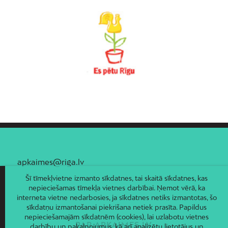
Vecmīlgrāvis
Vecpilsēta
Voleri
Zasulauks
Ziepniekkalns
Zolitūde
apkaimes@riga.lv
Šī tīmekļvietne izmanto sīkdatnes, tai skaitā sīkdatnes, kas
nepieciešamas tīmekļa vietnes darbībai. Ņemot vērā, ka
interneta vietne nedarbosies, ja sīkdatnes netiks izmantotas, šo
sīkdatņu izmantošanai piekrišana netiek prasīta. Papildus
nepieciešamajām sīkdatnēm (cookies), lai uzlabotu vietnes
PAR APKAIMES.LV
darbību un pakalpojumus, kā arī analizētu lietotājus un