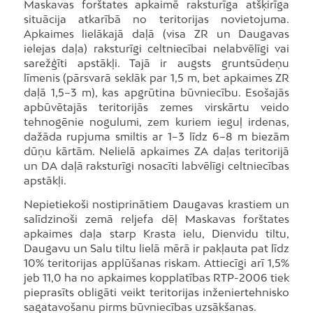
Maskavas forštates apkaimē raksturīga atšķirīga
situācija atkarībā no teritorijas novietojuma.
Apkaimes lielākajā daļā (visa ZR un Daugavas
ielejas daļa) raksturīgi celtniecībai nelabvēlīgi vai
sarežģīti apstākļi. Tajā ir augsts gruntsūdeņu
līmenis (pārsvarā seklāk par 1,5 m, bet apkaimes ZR
daļā 1,5–3 m), kas apgrūtina būvniecību. Esošajās
apbūvētajās teritorijās zemes virskārtu veido
tehnogēnie nogulumi, zem kuriem ieguļ irdenas,
dažāda rupjuma smiltis ar 1–3 līdz 6–8 m biezām
dūņu kārtām. Nelielā apkaimes ZA daļas teritorijā
un DA daļā raksturīgi nosacīti labvēlīgi celtniecības
apstākļi.
Nepietiekoši nostiprinātiem Daugavas krastiem un
salīdzinoši zemā reljefa dēļ Maskavas forštates
apkaimes daļa starp Krasta ielu, Dienvidu tiltu,
Daugavu un Salu tiltu lielā mērā ir pakļauta pat līdz
10% teritorijas applūšanas riskam. Attiecīgi arī 1,5%
jeb 11,0 ha no apkaimes kopplatības RTP-2006 tiek
pieprasīts obligāti veikt teritorijas inženiertehnisko
sagatavošanu pirms būvniecības uzsākšanas.