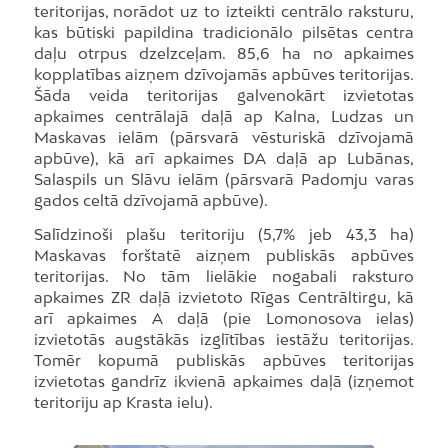
teritorijas, norādot uz to izteikti centrālo raksturu,
kas būtiski papildina tradicionālo pilsētas centra
daļu otrpus dzelzceļam. 85,6 ha no apkaimes
kopplatības aizņem dzīvojamās apbūves teritorijas.
Šāda veida teritorijas galvenokārt izvietotas
apkaimes centrālajā daļā ap Kalna, Ludzas un
Maskavas ielām (pārsvarā vēsturiskā dzīvojamā
apbūve), kā arī apkaimes DA daļā ap Lubānas,
Salaspils un Slāvu ielām (pārsvarā Padomju varas
gados celtā dzīvojamā apbūve).
Salīdzinoši plašu teritoriju (5,7% jeb 43,3 ha)
Maskavas forštatē aizņem publiskās apbūves
teritorijas. No tām lielākie nogabali raksturo
apkaimes ZR daļā izvietoto Rīgas Centrāltirgu, kā
arī apkaimes A daļā (pie Lomonosova ielas)
izvietotās augstākās izglītības iestāžu teritorijas.
Tomēr kopumā publiskās apbūves teritorijas
izvietotas gandrīz ikvienā apkaimes daļā (izņemot
teritoriju ap Krasta ielu).