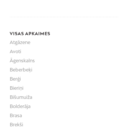
VISAS APKAIMES
Atgāzene
Avoti
Āgenskalns
Beberbeķi
Berģi
Bieriņi
Bišumuiža
Bolderāja
Brasa
Brekši