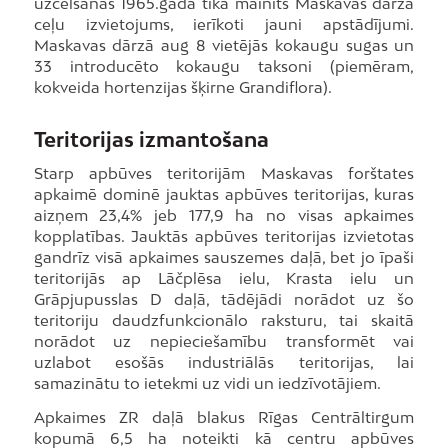
uzcelšanas 1965.gadā tika mainīts Maskavas dārza
ceļu izvietojums, ierīkoti jauni apstādījumi.
Maskavas dārzā aug 8 vietējās kokaugu sugas un
33 introducēto kokaugu taksoni (piemēram,
kokveida hortenzijas šķirne Grandiflora).
Teritorijas izmantošana
Starp apbūves teritorijām Maskavas forštates
apkaimē dominē jauktas apbūves teritorijas, kuras
aizņem 23,4% jeb 177,9 ha no visas apkaimes
kopplatības. Jauktās apbūves teritorijas izvietotas
gandrīz visā apkaimes sauszemes daļā, bet jo īpaši
teritorijās ap Lāčplēsa ielu, Krasta ielu un
Grāpjupusslas D daļā, tādējādi norādot uz šo
teritoriju daudzfunkcionālo raksturu, tai skaitā
norādot uz nepieciešamību transformēt vai
uzlabot esošās industriālās teritorijas, lai
samazinātu to ietekmi uz vidi un iedzīvotājiem.
Apkaimes ZR daļā blakus Rīgas Centrāltirgum
kopumā 6,5 ha noteikti kā centru apbūves