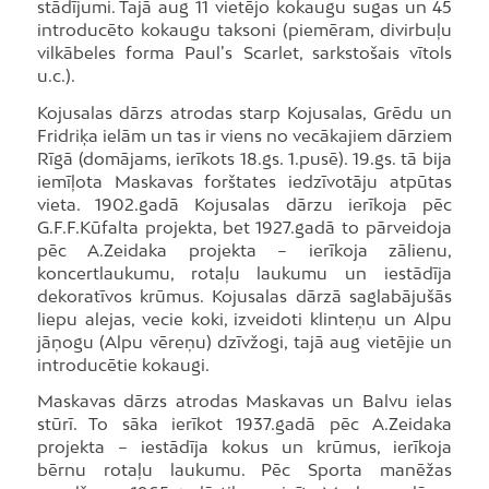
stādījumi. Tajā aug 11 vietējo kokaugu sugas un 45
introducēto kokaugu taksoni (piemēram, divirbuļu
vilkābeles forma Paul’s Scarlet, sarkstošais vītols
u.c.).
Kojusalas dārzs atrodas starp Kojusalas, Grēdu un
Fridriķa ielām un tas ir viens no vecākajiem dārziem
Rīgā (domājams, ierīkots 18.gs. 1.pusē). 19.gs. tā bija
iemīļota Maskavas forštates iedzīvotāju atpūtas
vieta. 1902.gadā Kojusalas dārzu ierīkoja pēc
G.F.F.Kūfalta projekta, bet 1927.gadā to pārveidoja
pēc A.Zeidaka projekta – ierīkoja zālienu,
koncertlaukumu, rotaļu laukumu un iestādīja
dekoratīvos krūmus. Kojusalas dārzā saglabājušās
liepu alejas, vecie koki, izveidoti klinteņu un Alpu
jāņogu (Alpu vēreņu) dzīvžogi, tajā aug vietējie un
introducētie kokaugi.
Maskavas dārzs atrodas Maskavas un Balvu ielas
stūrī. To sāka ierīkot 1937.gadā pēc A.Zeidaka
projekta – iestādīja kokus un krūmus, ierīkoja
bērnu rotaļu laukumu. Pēc Sporta manēžas