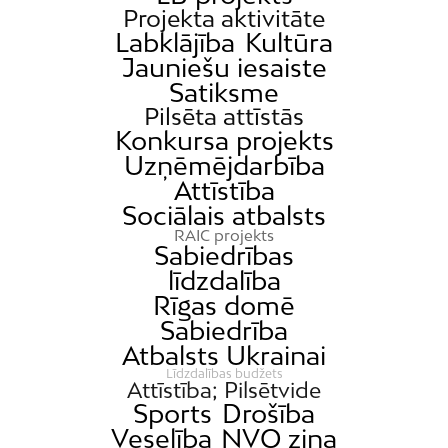
Projekta aktivitāte
Katlakalns
Labklājība
Kultūra
Kleisti
Jauniešu iesaiste
Kundziņsala
Satiksme
Pilsēta attīstās
Ķengarags
Konkursa projekts
Ķīpsala
Uzņēmējdarbība
Mangaļsala
Attīstība
Sociālais atbalsts
Latgale
RAIC projekts
Mežaparks
Sabiedrības
līdzdalība
Mežciems
Rīgas domē
Mīlgrāvis
Sabiedrība
Mūkupurvs
Atbalsts Ukrainai
Pētersala-Andrejsala
Līdzdalības budžets
Attīstība; Pilsētvide
Pleskodāle
Sports
Drošība
Veselība
NVO ziņa
Pļavnieki