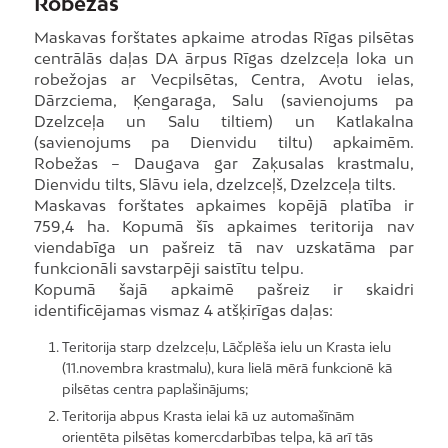
Robežas
Maskavas forštates apkaime atrodas Rīgas pilsētas
centrālās daļas DA ārpus Rīgas dzelzceļa loka un
robežojas ar Vecpilsētas, Centra, Avotu ielas,
Dārzciema, Ķengaraga, Salu (savienojums pa
Dzelzceļa un Salu tiltiem) un Katlakalna
(savienojums pa Dienvidu tiltu) apkaimēm.
Robežas – Daugava gar Zaķusalas krastmalu,
Dienvidu tilts, Slāvu iela, dzelzceļš, Dzelzceļa tilts.
Maskavas forštates apkaimes kopējā platība ir
759,4 ha. Kopumā šīs apkaimes teritorija nav
viendabīga un pašreiz tā nav uzskatāma par
funkcionāli savstarpēji saistītu telpu.
Kopumā šajā apkaimē pašreiz ir skaidri
identificējamas vismaz 4 atšķirīgas daļas:
Teritorija starp dzelzceļu, Lāčplēša ielu un Krasta ielu
(11.novembra krastmalu), kura lielā mērā funkcionē kā
pilsētas centra paplašinājums;
Teritorija abpus Krasta ielai kā uz automašīnām
orientēta pilsētas komercdarbības telpa, kā arī tās