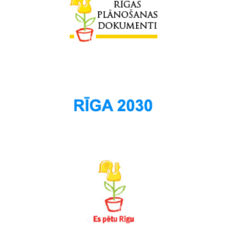
Sarkandaugava
Skanste
Spilve
Suži
Šampēteris
Šķirotava
Teika
Torņakalns
Trīsciems
Vecāķi
Vecdaugava
Vecmīlgrāvis
Vecpilsēta
Voleri