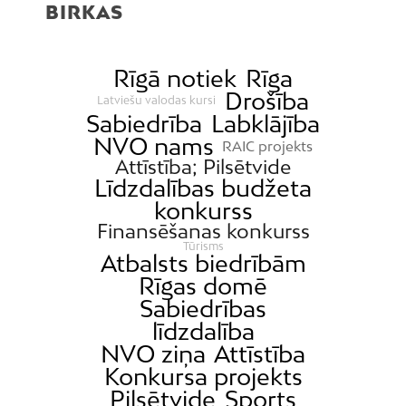
BIRKAS
Čiekurkalns
Daugavgrīva
Dārzciems
Rīgā notiek
Rīga
Drošība
Dārziņi
Latviešu valodas kursi
Sabiedrība
Labklājība
Dreiliņi
NVO nams
RAIC projekts
Dzirciems
Attīstība; Pilsētvide
Līdzdalības budžeta
Grīziņkalns
konkurss
Iļģuciems
Finansēšanas konkurss
Imanta
Tūrisms
Atbalsts biedrībām
Jaunciems
Rīgas domē
Sabiedrības
Jugla
līdzdalība
Katlakalns
NVO ziņa
Attīstība
Kleisti
Konkursa projekts
Kundziņsala
Pilsētvide
Sports