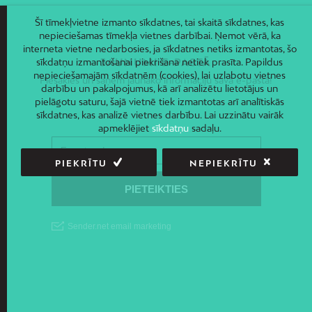
Šī tīmekļvietne izmanto sīkdatnes, tai skaitā sīkdatnes, kas
nepieciešamas tīmekļa vietnes darbībai. Ņemot vērā, ka
interneta vietne nedarbosies, ja sīkdatnes netiks izmantotas, šo
sīkdatņu izmantošanai piekrišana netiek prasīta. Papildus
JAUNUMI E-PASTĀ
nepieciešamajām sīkdatnēm (cookies), lai uzlabotu vietnes
Piesakies un saņem jaunāko informāciju savā e-pastā!
darbību un pakalpojumus, kā arī analizētu lietotājus un
pielāgotu saturu, šajā vietnē tiek izmantotas arī analītiskās
sīkdatnes, kas analizē vietnes darbību. Lai uzzinātu vairāk
apmeklējiet
sīkdatņu
sadaļu.
PIEKRĪTU
NEPIEKRĪTU