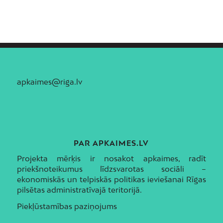
Zasulauks
Ziepniekkalns
Zolitūde
apkaimes@riga.lv
PAR APKAIMES.LV
Projekta mērķis ir nosakot apkaimes, radīt
priekšnoteikumus līdzsvarotas sociāli –
ekonomiskās un telpiskās politikas ieviešanai Rīgas
pilsētas administratīvajā teritorijā.
Piekļūstamības paziņojums