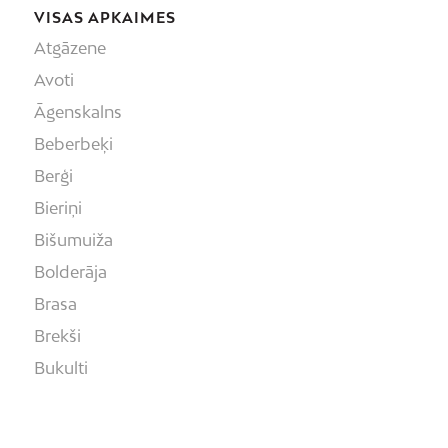
VISAS APKAIMES
Atgāzene
Avoti
Āgenskalns
Beberbeķi
Berģi
Bieriņi
Bišumuiža
Bolderāja
Brasa
Brekši
Bukulti
Buļļi
Centrs