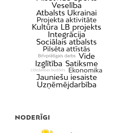
Veselība
Ķengarags
Atbalsts Ukrainai
Ķīpsala
Projekta aktivitāte
Mangaļsala
Kultūra
LB projekts
Integrācija
Latgale
Sociālais atbalsts
Mežaparks
Pilsēta attīstās
Mežciems
Vide
Brīvprātīgais darbs
Mīlgrāvis
Izglītība
Satiksme
Ekonomika
Līdzdalības budžets
Mūkupurvs
Jauniešu iesaiste
Pētersala-Andrejsala
Uzņēmējdarbība
Pleskodāle
Pļavnieki
Purvciems
NODERĪGI
Rumbula
Salas