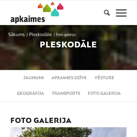
Sākums
Pleskodāle
/
/
Foto galerija
PLESKODĀLE
JAUNUMI
APKAIMES DZĪVE
VĒSTURE
ĢEOGRĀFIJA
TRANSPORTS
FOTO GALERIJA
FOTO GALERIJA