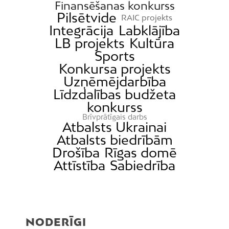
Finansēšanas konkurss
Kundziņsala
Pilsētvide
RAIC projekts
Ķengarags
Integrācija
Labklājība
LB projekts
Kultūra
Ķīpsala
Sports
Mangaļsala
Konkursa projekts
Latgale
Uzņēmējdarbība
Mežaparks
Līdzdalības budžeta
konkurss
Mežciems
Brīvprātīgais darbs
Mīlgrāvis
Atbalsts Ukrainai
Atbalsts biedrībām
Mūkupurvs
Drošība
Rīgas domē
Pētersala-Andrejsala
Attīstība
Sabiedrība
Pleskodāle
Pļavnieki
Purvciems
NODERĪGI
Rumbula