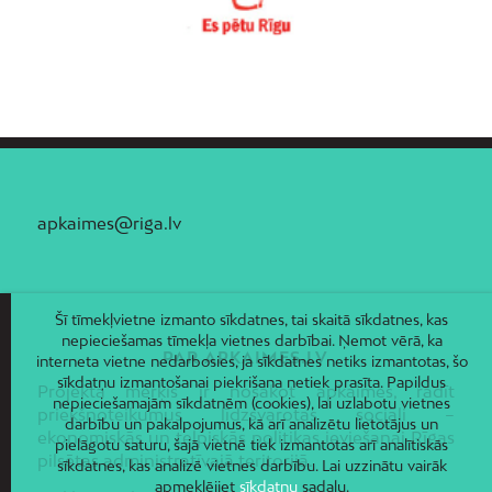
Voleri
Zasulauks
Ziepniekkalns
Zolitūde
apkaimes@riga.lv
Šī tīmekļvietne izmanto sīkdatnes, tai skaitā sīkdatnes, kas
nepieciešamas tīmekļa vietnes darbībai. Ņemot vērā, ka
PAR APKAIMES.LV
interneta vietne nedarbosies, ja sīkdatnes netiks izmantotas, šo
sīkdatņu izmantošanai piekrišana netiek prasīta. Papildus
Projekta mērķis ir nosakot apkaimes, radīt
nepieciešamajām sīkdatnēm (cookies), lai uzlabotu vietnes
priekšnoteikumus līdzsvarotas sociāli –
darbību un pakalpojumus, kā arī analizētu lietotājus un
ekonomiskās un telpiskās politikas ieviešanai Rīgas
pielāgotu saturu, šajā vietnē tiek izmantotas arī analītiskās
pilsētas administratīvajā teritorijā.
sīkdatnes, kas analizē vietnes darbību. Lai uzzinātu vairāk
apmeklējiet
sīkdatņu
sadaļu.