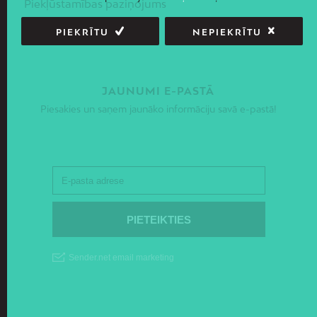
Piekļūstamības paziņojums
PIEKRĪTU
NEPIEKRĪTU
JAUNUMI E-PASTĀ
Piesakies un saņem jaunāko informāciju savā e-pastā!