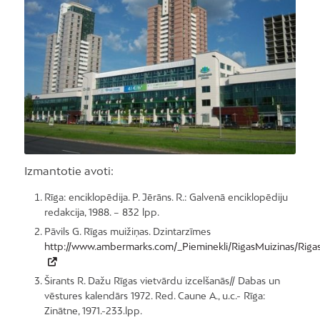
Foto: City Real Estate
Izmantotie avoti:
Rīga: enciklopēdija. P. Jērāns. R.: Galvenā enciklopēdiju
redakcija, 1988. – 832 lpp.
Pāvils G. Rīgas muižiņas. Dzintarzīmes
http://www.ambermarks.com/_Pieminekli/RigasMuizinas/Riga
Širants R. Dažu Rīgas vietvārdu izcelšanās// Dabas un
vēstures kalendārs 1972. Red. Caune A., u.c.- Rīga:
Zinātne, 1971.-233.lpp.