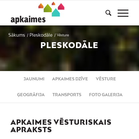
Sākums
Pleskodāle
/
/
Vēsture
PLESKODĀLE
JAUNUMI
APKAIMES DZĪVE
VĒSTURE
ĢEOGRĀFIJA
TRANSPORTS
FOTO GALERIJA
APKAIMES VĒSTURISKAIS
APRAKSTS