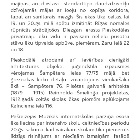
mājiņas, arī divstāvu standarttipa daudzdzīvokļu
dzīvojamās mājas ar ieeju no kopīga koridora,
tāpat arī sanitārais mezgls. Šīs ēkas tika celtas, lai
19. un 20.gs. mijā spētu izmitināt Rīgas nomales
rūpnīcās strādājošos. Diezgan ierasta Pleskodāles
privātmāju ēku vidū ir pavisam nelielu pusotru
stāvu ēku tipveida apbūve, piemēram, Zaru ielā 22
un 18.
Pleskodālē atrodami arī ievērības cienīgāki
arhitektūras objekti: jūgendstila izpausmes
vērojamas Šampētera ielas 77/75 mājā, bet
greznākas koku detaļu izmantojums vienkāršākā
ēkā – Šampētera 76. Pilsētas galvenā arhitekta
(1879 − 1915) Reinholda Šmēlinga projektētās,
1912.gadā celtās skolas ēkas piemērs aplūkojams
Kalnciema ielā 116.
Pašreizējās Mūzikas internātskolas pārziņā esošā
ēka liecina par intensīvo skolu celtniecības periodu
20.gs. sākumā, kad vairākām skolām tika piemērots
līdzīgs risinājums ar niecīgām izmaiņām: fasādē