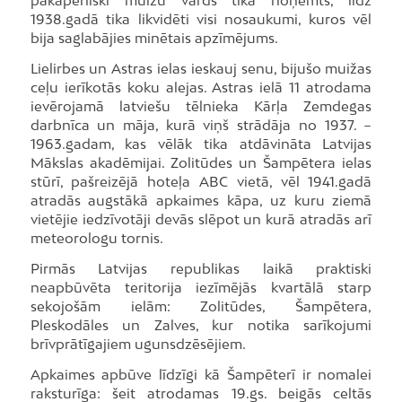
pakāpeniski muižu vārds tika noņemts, līdz
1938.gadā tika likvidēti visi nosaukumi, kuros vēl
bija saglabājies minētais apzīmējums.
Lielirbes un Astras ielas ieskauj senu, bijušo muižas
ceļu ierīkotās koku alejas. Astras ielā 11 atrodama
ievērojamā latviešu tēlnieka Kārļa Zemdegas
darbnīca un māja, kurā viņš strādāja no 1937. −
1963.gadam, kas vēlāk tika atdāvināta Latvijas
Mākslas akadēmijai. Zolitūdes un Šampētera ielas
stūrī, pašreizējā hoteļa ABC vietā, vēl 1941.gadā
atradās augstākā apkaimes kāpa, uz kuru ziemā
vietējie iedzīvotāji devās slēpot un kurā atradās arī
meteorologu tornis.
Pirmās Latvijas republikas laikā praktiski
neapbūvēta teritorija iezīmējās kvartālā starp
sekojošām ielām: Zolitūdes, Šampētera,
Pleskodāles un Zalves, kur notika sarīkojumi
brīvprātīgajiem ugunsdzēsējiem.
Apkaimes apbūve līdzīgi kā Šampēterī ir nomalei
raksturīga: šeit atrodamas 19.gs. beigās celtās