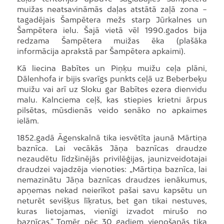
muižas neatsavināmās daļas atstātā zaļā zona −
tagadējais Šampētera mežs starp Jūrkalnes un
Šampētera ielu. Šajā vietā vēl 1990.gados bija
redzama Šampētera muižas ēka (plašāka
informācija aprakstā par Šampētera apkaimi).
Kā liecina Babītes un Piņķu muižu ceļa plāni,
Dālenhofa ir bijis svarīgs punkts ceļā uz Beberbeķu
muižu vai arī uz Sloku gar Babītes ezera dienvidu
malu. Kalnciema ceļš, kas stiepies krietni ārpus
pilsētas, mūsdienās veido senāko no apkaimes
ielām.
1852.gadā Āgenskalnā tika iesvētīta jaunā Mārtiņa
baznīca. Lai vecākās Jāņa baznīcas draudze
nezaudētu līdzšinējās privilēģijas, jaunizveidotajai
draudzei vajadzēja vienoties: „Mārtiņa baznīca, lai
nemazinātu Jāņa baznīcas draudzes ienākumus,
apņemas nekad neierīkot pašai savu kapsētu un
neturēt sevišķus līķratus, bet gan tikai nestuves,
kuras lietojamas, vienīgi izvadot mirušo no
baznīcas.” Tomēr pēc 30 gadiem vienošanās tika