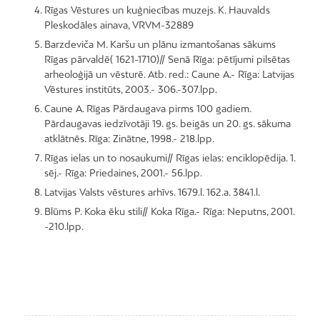
Rīgas Vēstures un kuģniecības muzejs. K. Hauvalds
Pleskodāles ainava, VRVM-32889
Barzdeviča M. Karšu un plānu izmantošanas sākums
Rīgas pārvaldē( 1621-1710)// Senā Rīga: pētījumi pilsētas
arheoloģijā un vēsturē. Atb. red.: Caune A.- Rīga: Latvijas
Vēstures institūts, 2003.- 306.-307.lpp.
Caune A. Rīgas Pārdaugava pirms 100 gadiem.
Pārdaugavas iedzīvotāji 19. gs. beigās un 20. gs. sākuma
atklātnēs. Rīga: Zinātne, 1998.- 218.lpp.
Rīgas ielas un to nosaukumi// Rīgas ielas: enciklopēdija. 1.
sēj.- Rīga: Priedaines, 2001.- 56.lpp.
Latvijas Valsts vēstures arhīvs. 1679.l. 162.a. 3841.l.
Blūms P. Koka ēku stili// Koka Rīga.- Rīga: Neputns, 2001.
-210.lpp.