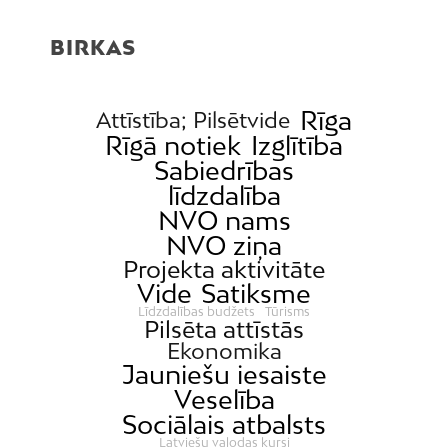
Centrs
BIRKAS
Čiekurkalns
Daugavgrīva
Dārzciems
Rīga
Attīstība; Pilsētvide
Rīgā notiek
Izglītība
Dārziņi
Sabiedrības
Dreiliņi
līdzdalība
Dzirciems
NVO nams
NVO ziņa
Grīziņkalns
Projekta aktivitāte
Iļģuciems
Vide
Satiksme
Imanta
Līdzdalības budžets
Tūrisms
Pilsēta attīstās
Jaunciems
Ekonomika
Jauniešu iesaiste
Jugla
Veselība
Katlakalns
Sociālais atbalsts
Kleisti
Latviešu valodas kursi