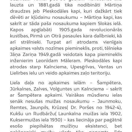
lauzta un 1881.gadā tika nodibināti Mārtiņa
draudzes jeb Pleskodāles kapi, kuri dažkārt tiek
dēvēti ar kļūdainu nosaukumu − Mārtiņa kapi, kas
sakrīt ar tāda paša nosaukuma kapiem Slokas ielā.
Kapos apglabāti 1905.gada revolucionārās
kustības, Pirmā un Otrā pasaules kara dalībnieki, kā
arī strēlnieki. Turpat arī atrodams vienīgais
apkaimes valsts nozīmes piemineklis, proti, tēlnieka
Jāņa Zariņa 1949.gadā veidotais kapa piemineklis
inženierim Leonīdam Māleram. Pleskodāles kapi
atrodas starp Kalnciema, Upesgrīvas, Ventas un
Lielirbes ielu un veido apkaimes zaļo teritoriju.
Liela daļa no apkaimes ielām – Šampētera,
Jūrkalnes, Zalves, Volguntes un Kalnciema – sakrīt
ar Šampētera apkaimi. Vairākas mūsdienu ielas
senāk nesušas muižas nosaukumu – Jaunmoku,
Remtes, Jaunpils, Krūzes( Dr. Poršes no 1942-4),
Kukšu un Rudbāržu( Launkalna muižas iela 1902,
Kuksermuižas iela 1930) – kas liecināja par pagātnē
esošo piepilsētas muižiņu eksistenci, bet