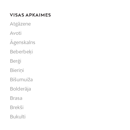
VISAS APKAIMES
Atgāzene
Avoti
Āgenskalns
Beberbeķi
Berģi
Bieriņi
Bišumuiža
Bolderāja
Brasa
Brekši
Bukulti
Buļļi