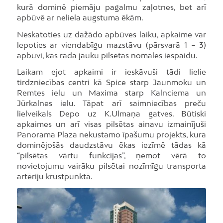
kurā dominē piemāju pagalmu zaļotnes, bet arī
apbūvē ar neliela augstuma ēkām.
Neskatoties uz dažādo apbūves laiku, apkaime var
lepoties ar viendabīgu mazstāvu (pārsvarā 1 − 3)
apbūvi, kas rada jauku pilsētas nomales iespaidu.
Laikam ejot apkaimi ir ieskāvuši tādi lielie
tirdzniecības centri kā Spice starp Jaunmoku un
Remtes ielu un Maxima starp Kalnciema un
Jūrkalnes ielu. Tāpat arī saimniecības preču
lielveikals Depo uz K.Ulmaņa gatves. Būtiski
apkaimes un arī visas pilsētas ainavu izmainījuši
Panorama Plaza nekustamo īpašumu projekts, kura
dominējošās daudzstāvu ēkas iezīmē tādas kā
“pilsētas vārtu funkcijas”, ņemot vērā to
novietojumu vairāku pilsētai nozīmīgu transporta
artēriju krustpunktā.