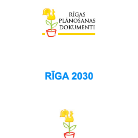
Salas
Sarkandaugava
Skanste
Spilve
Suži
Šampēteris
Šķirotava
Teika
Torņakalns
Trīsciems
Vecāķi
Vecdaugava
Vecmīlgrāvis
Vecpilsēta