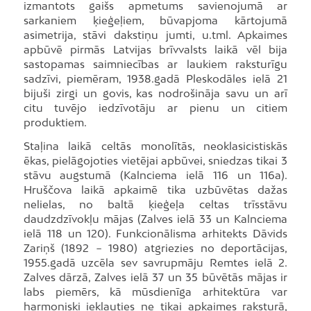
izmantots gaišs apmetums savienojumā ar
sarkaniem ķieģeļiem, būvapjoma kārtojumā
asimetrija, stāvi dakstiņu jumti, u.tml. Apkaimes
apbūvē pirmās Latvijas brīvvalsts laikā vēl bija
sastopamas saimniecības ar laukiem raksturīgu
sadzīvi, piemēram, 1938.gadā Pleskodāles ielā 21
bijuši zirgi un govis, kas nodrošināja savu un arī
citu tuvējo iedzīvotāju ar pienu un citiem
produktiem.
Staļina laikā celtās monolītās, neoklasicistiskās
ēkas, pielāgojoties vietējai apbūvei, sniedzas tikai 3
stāvu augstumā (Kalnciema ielā 116 un 116a).
Hruščova laikā apkaimē tika uzbūvētas dažas
nelielas, no baltā ķieģeļa celtas trīsstāvu
daudzdzīvokļu mājas (Zalves ielā 33 un Kalnciema
ielā 118 un 120). Funkcionālisma arhitekts Dāvids
Zariņš (1892 − 1980) atgriezies no deportācijas,
1955.gadā uzcēla sev savrupmāju Remtes ielā 2.
Zalves dārzā, Zalves ielā 37 un 35 būvētās mājas ir
labs piemērs, kā mūsdienīga arhitektūra var
harmoniski iekļauties ne tikai apkaimes raksturā,