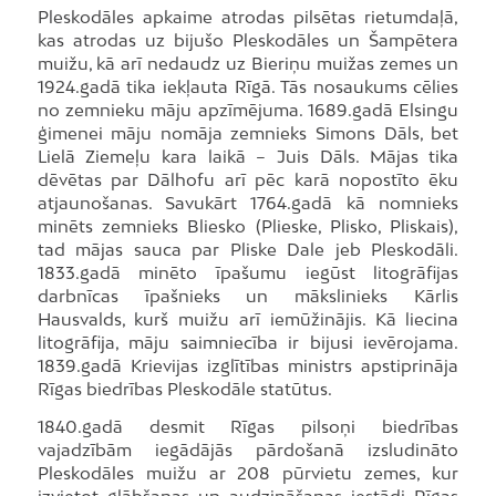
Pleskodāles apkaime atrodas pilsētas rietumdaļā,
kas atrodas uz bijušo Pleskodāles un Šampētera
muižu, kā arī nedaudz uz Bieriņu muižas zemes un
1924.gadā tika iekļauta Rīgā. Tās nosaukums cēlies
no zemnieku māju apzīmējuma. 1689.gadā Elsingu
ģimenei māju nomāja zemnieks Simons Dāls, bet
Lielā Ziemeļu kara laikā – Juis Dāls. Mājas tika
dēvētas par Dālhofu arī pēc karā nopostīto ēku
atjaunošanas. Savukārt 1764.gadā kā nomnieks
minēts zemnieks Bliesko (Plieske, Plisko, Pliskais),
tad mājas sauca par Pliske Dale jeb Pleskodāli.
1833.gadā minēto īpašumu iegūst litogrāfijas
darbnīcas īpašnieks un mākslinieks Kārlis
Hausvalds, kurš muižu arī iemūžinājis. Kā liecina
litogrāfija, māju saimniecība ir bijusi ievērojama.
1839.gadā Krievijas izglītības ministrs apstiprināja
Rīgas biedrības Pleskodāle statūtus.
1840.gadā desmit Rīgas pilsoņi biedrības
vajadzībām iegādājās pārdošanā izsludināto
Pleskodāles muižu ar 208 pūrvietu zemes, kur
izvietot glābšanas un audzināšanas iestādi Rīgas