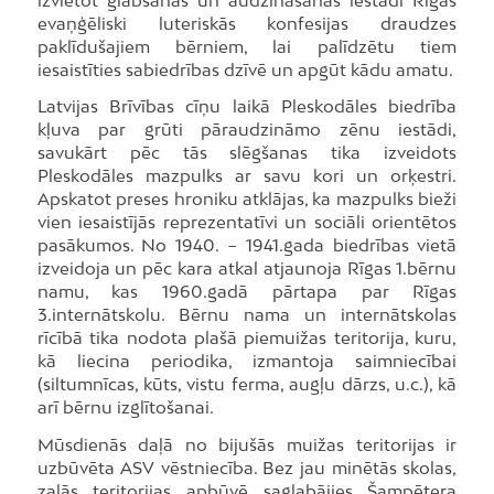
evaņģēliski luteriskās konfesijas draudzes
paklīdušajiem bērniem, lai palīdzētu tiem
iesaistīties sabiedrības dzīvē un apgūt kādu amatu.
Latvijas Brīvības cīņu laikā Pleskodāles biedrība
kļuva par grūti pāraudzināmo zēnu iestādi,
savukārt pēc tās slēgšanas tika izveidots
Pleskodāles mazpulks ar savu kori un orķestri.
Apskatot preses hroniku atklājas, ka mazpulks bieži
vien iesaistījās reprezentatīvi un sociāli orientētos
pasākumos. No 1940. − 1941.gada biedrības vietā
izveidoja un pēc kara atkal atjaunoja Rīgas 1.bērnu
namu, kas 1960.gadā pārtapa par Rīgas
3.internātskolu. Bērnu nama un internātskolas
rīcībā tika nodota plašā piemuižas teritorija, kuru,
kā liecina periodika, izmantoja saimniecībai
(siltumnīcas, kūts, vistu ferma, augļu dārzs, u.c.), kā
arī bērnu izglītošanai.
Mūsdienās daļā no bijušās muižas teritorijas ir
uzbūvēta ASV vēstniecība. Bez jau minētās skolas,
zaļās teritorijas apbūvē saglabājies Šampētera