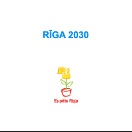
Suži
Šampēteris
Šķirotava
Teika
Torņakalns
Trīsciems
Vecāķi
Vecdaugava
Vecmīlgrāvis
Vecpilsēta
Voleri
Zasulauks
Ziepniekkalns
Zolitūde