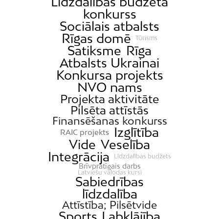
Līdzdalības budžeta
Dārziņi
konkurss
Dreiliņi
Sociālais atbalsts
Dzirciems
Rīgas domē
Tūrisms
Satiksme
Rīga
Grīziņkalns
Atbalsts Ukrainai
Iļģuciems
Konkursa projekts
Imanta
NVO nams
Jaunciems
Projekta aktivitāte
Pilsēta attīstās
Jugla
Finansēšanas konkurss
Katlakalns
Izglītība
RAIC projekts
Vide
Veselība
Kleisti
Integrācija
Līdzdalības budžets
Kundziņsala
Brīvprātīgais darbs
Latviešu valodas kursi
Ķengarags
Sabiedrības
Ķīpsala
līdzdalība
Attīstība; Pilsētvide
Mangaļsala
Sports
Labklājība