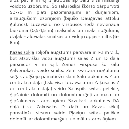
veidoto uzbērumu. Šo salu ieslīpi šķērso pārpurvoti
50-70 m plati pazeminājumi ar dūņainiem,
aizaugušiem ezeriņiem (bijušo Daugavas atteku
gultnes). Lucavsalu no virspuses sedz nevienāda
biezuma (0,5-1,5 m) mālsmilts un māla nogulumi,
dziļāk – aluviālas smalkas un vidēji rupjas smiltis (6-
8 m).
Kazas sēkļa
reljefa augstums pārsvarā ir 1-2 m v.j.l.,
bet atsevišķu vietu augstums salas Z un D daļā
pārsniedz 4 m v.j.l. Zemes virspusē šo salu
galvenokārt veido smilts. Zem kvartāra nogulumu
segas augšējo pamatiežu slāni Salu apkaimes Z un
centrālajā daļā (t.sk. visā Lucavsalā un Zaķusalas Z
un centrālajā daļā) veido Salaspils svītas pelēkie,
ģipšainie dolomīti un dolomītmerģeļi ar māla un
ģipšakmens starpslāņiem. Savukārt apkaimes DA
daļā (t.sk. Zaķusalas D daļā un Kazas sēklī)
pamatiežu virsmu veido Pļaviņu svītas pelēkie
dolomīti ar dolomītmerģeļu un mālu starpslāņiem.