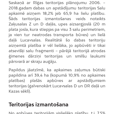
Saskaņā ar Rīgas teritorijas plānojumu 2006. −
2018.gadam dabas un apstādījumu teritorijas Salu
apkaimē aizņem 18,2% jeb 65,9 ha lielu platību.
Šāds teritorijas izmantošanas veids noteikts
Zaķusalas Z un D daļās, upes aizsargjoslā (20 m
plata josla, kura stiepjas pa visu 3 salu perimetriem,
ja vien tur neatrodas transporta būves) un lielā
daļā Lucavsalas. Realitātē šo dabas teritoriju
aizņemtā platība ir vēl lielāka, jo apbūvēti ir tikai
atsevišķi salu fragmenti – pārējā teritorijā atrodas
ģimenes dārziņi teritorijas un smilšu laukumi
pārsvarā ar skraju augāju.
Papildus jāatzīmē, ka apkaimes zaļumus būtiski
papildina arī 39,4 ha (kopumā 10,9% no apkaimes
platības) plašās apbūves ar apstādījumiem
teritorijas (galvenokārt Lucavsalas D un DR daļā un
Kazas sēklī).
Teritorijas izmantošana
No apbūves teritorijām vislielāko platību, t.i. 7,5%