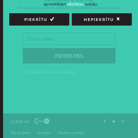
apmeklējiet
sīkdatņu
sadaļu.
Piesakies un saņem jaunāko informāciju savā e-pastā!
PIEKRĪTU
NEPIEKRĪTU
© 2026 AIC
Par projektu
Kontakti
Sīkdatņu politika