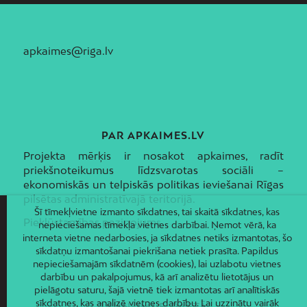
apkaimes@riga.lv
PAR APKAIMES.LV
Projekta mērķis ir nosakot apkaimes, radīt
priekšnoteikumus līdzsvarotas sociāli –
ekonomiskās un telpiskās politikas ieviešanai Rīgas
pilsētas administratīvajā teritorijā.
Šī tīmekļvietne izmanto sīkdatnes, tai skaitā sīkdatnes, kas
Piekļūstamības paziņojums
nepieciešamas tīmekļa vietnes darbībai. Ņemot vērā, ka
interneta vietne nedarbosies, ja sīkdatnes netiks izmantotas, šo
sīkdatņu izmantošanai piekrišana netiek prasīta. Papildus
nepieciešamajām sīkdatnēm (cookies), lai uzlabotu vietnes
darbību un pakalpojumus, kā arī analizētu lietotājus un
pielāgotu saturu, šajā vietnē tiek izmantotas arī analītiskās
sīkdatnes, kas analizē vietnes darbību. Lai uzzinātu vairāk
JAUNUMI E-PASTĀ