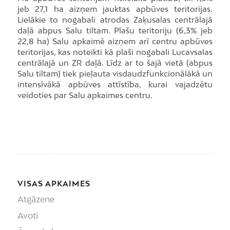
jeb 27,1 ha aizņem jauktas apbūves teritorijas.
Lielākie to nogabali atrodas Zaķusalas centrālajā
daļā abpus Salu tiltam. Plašu teritoriju (6,3% jeb
22,8 ha) Salu apkaimē aizņem arī centru apbūves
teritorijas, kas noteikti kā plaši nogabali Lucavsalas
centrālajā un ZR daļā. Līdz ar to šajā vietā (abpus
Salu tiltam) tiek pieļauta visdaudzfunkcionālākā un
intensīvākā apbūves attīstība, kurai vajadzētu
veidoties par Salu apkaimes centru.
VISAS APKAIMES
Atgāzene
Avoti