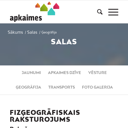
Sākums
Salas
/
/
Ģeogrāfija
SALAS
JAUNUMI
APKAIMES DZĪVE
VĒSTURE
ĢEOGRĀFIJA
TRANSPORTS
FOTO GALERIJA
FIZĢEOGRĀFISKAIS
RAKSTUROJUMS