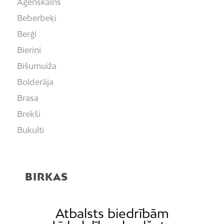
Āgenskalns
Beberbeķi
Berģi
Bieriņi
Bišumuiža
Bolderāja
Brasa
Brekši
Bukulti
Buļļi
Centrs
BIRKAS
Čiekurkalns
Daugavgrīva
Dārzciems
Atbalsts biedrībām