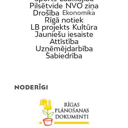
Latgale
Pilsētvide
NVO ziņa
Mežaparks
Drošība
Ekonomika
Rīgā notiek
Mežciems
LB projekts
Kultūra
Mīlgrāvis
Jauniešu iesaiste
Mūkupurvs
Attīstība
Pētersala-Andrejsala
Uzņēmējdarbība
Sabiedrība
Pleskodāle
Pļavnieki
Purvciems
Rumbula
NODERĪGI
Salas
Sarkandaugava
Skanste
Spilve