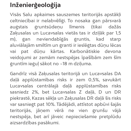
Inženierģeoloģija
Visās Salu apkaimes sauszemes teritorijās apstākļi
celtniecībai ir nelabvēlīgi. To nosaka gan pārsvarā
augstais gruntsūdeņu līmenis (tikai dažās
Zaķusalas un Lucavsalas vietās tas ir dziļāk par 1,5
m), gan neviendabīgās gruntis, kad starp
aluviālajām smiltīm un granti ir ieslēgtas dūņu lēcas
vai pat dūņu kārtas. Karbonātiskie devona
veidojumi ar zemām nestspējas īpašībām zem šīm
gruntīm ieguļ sākot no ~18 m dziļuma.
Gandrīz visā Zaķusalas teritorijā un Lucavsalas DA
daļā applūstamības risks ir zem 0,5%, savukārt
Lucavsalas centrālajā daļā applūstamības risks
sasniedz 2%, bet Lucavsalas Z daļā, D un DR
piekrastē, Kazas sēkļa un Zaķusalas DR daļā šis risks
var sasniegt pat 10%. Tādējādi, attīstot apbūvi šajās
teritorijās, jāņem vērā ne vien grunšu vājā
nestspēja, bet arī jāveic nepieciešamie pretplūdu
aizsardzības pasākumi.