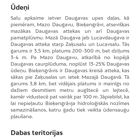
Ūdeņi
Salu apkaime ietver Daugavas upes daļas, kā
piemēram, Mazo Daugavu, Bieķengrāvi, atsevišķas
mazākas Daugavas attekas un arī Daugavas
pamatplūsmu. Mazā Daugava jeb Lucavdaugava ir
Daugavas atteka starp Zaķusalu un Lucavsalu. Tās
garums ir 3,5 km, platums 200-300 m, bet dziļums
3-4 m. Pa Mazo Daugavu, atkarībā no kopējā
Daugavas caurplūduma, noplūst 13-25% Daugavas
ūdeņu. Bieķengrāvis ir Daugavas kreisā atteka, kas
sākas pie Zaķusalas un ietek Mazajā Daugavā. Tā
garums 3,8 km, bet vidējais platums ir mainīgs no
dažiem desmitiem metru augštecē un lejtecē,
kamēr vidustecē pat vairāk par 100 m. Jāpiebilst, ka
lai nepieļautu Bieķengrāvja hidroloģiskās nozīmes
samazināšanos, katru gadu tiek veikta ūdensaugu
pļaušana.
Dabas teritorijas