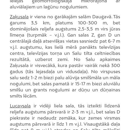
ielejas ģeomorfoloģiskajā mikrorajonā ar
aluviālajiem un lagūnu nogulumiem.
Zaķusala
ir viena no garākajām salām Daugavā. Tās
garums 3,5 km, platums 100-300 m, bet
dominējošais reljefa augstums 2,5-3,5 m virs jūras
līmeņa (turpmāk − v.j.l.). Gan salas Z, gan D un
centrālajā daļā atsevišķas vietas sasniedz pat 6-7 m
v.j.l. augstumu, kas lielā mērā panākts televīzijas
centra, televīzijas torņa un Salu tilta celtniecības
rezultātā, uzberot zemi. No Salu apkaimes
Zaķusala ir visvecākā, kura pastāv vairāk nekā 300
gadus (tās lejasdaļa un vidusdaļa). No virspuses
salu sedz 1-2 m biezi palu alūvija smilšmāla un māla
nogulumi, bet salas pamatā ir 15-17 m biezi aluviālu
smilšu un grants nogulumi ar dūņu un dūņainas
smilts lēcām.
Lucavsala
ir vidēji liela sala, tās izteikti līdzenā
reljefa augstums pārsvarā ir 2-3 m v.j.l., bet salas D
piekraste ir nedaudz zemāka, kur zemes virsmas
augstums pārsvarā ir līdz 1 m v.j.l. Visaugstākā daļa
(līdz pat 9 m v.j.l.) atrodas ap Salu tilta mākslīgi