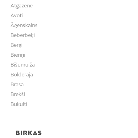
Atgāzene
Avoti
Āgenskalns
Beberbeķi
Berģi
Bieriņi
Bišumuiža
Bolderāja
Brasa
Brekši
Bukulti
Buļļi
Centrs
BIRKAS
Čiekurkalns