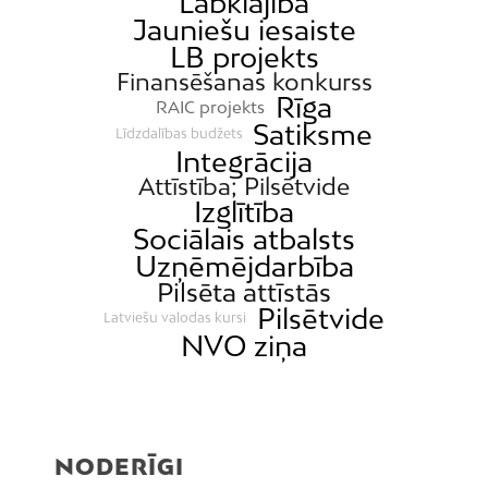
Labklājība
Ķīpsala
Jauniešu iesaiste
LB projekts
Mangaļsala
Finansēšanas konkurss
Latgale
Rīga
RAIC projekts
Mežaparks
Satiksme
Līdzdalības budžets
Integrācija
Mežciems
Attīstība; Pilsētvide
Mīlgrāvis
Izglītība
Mūkupurvs
Sociālais atbalsts
Uzņēmējdarbība
Pētersala-Andrejsala
Pilsēta attīstās
Pleskodāle
Pilsētvide
Latviešu valodas kursi
Pļavnieki
NVO ziņa
Purvciems
Rumbula
Salas
NODERĪGI
Sarkandaugava