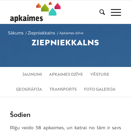
Sākums
Ziepniekkalns
/
/
Apkaimes dzīve
ZIEPNIEKKALNS
JAUNUMI
APKAIMES DZĪVE
VĒSTURE
ĢEOGRĀFIJA
TRANSPORTS
FOTO GALERIJA
Šodien
Rīgu veido 58 apkaimes, un katrai no tām ir savs