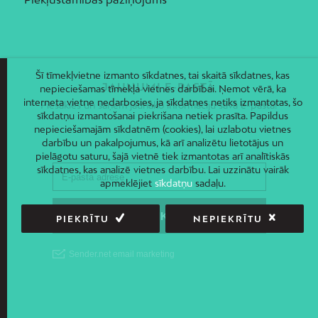
Šī tīmekļvietne izmanto sīkdatnes, tai skaitā sīkdatnes, kas
JAUNUMI E-PASTĀ
nepieciešamas tīmekļa vietnes darbībai. Ņemot vērā, ka
interneta vietne nedarbosies, ja sīkdatnes netiks izmantotas, šo
Piesakies un saņem jaunāko informāciju savā e-pastā!
sīkdatņu izmantošanai piekrišana netiek prasīta. Papildus
nepieciešamajām sīkdatnēm (cookies), lai uzlabotu vietnes
darbību un pakalpojumus, kā arī analizētu lietotājus un
pielāgotu saturu, šajā vietnē tiek izmantotas arī analītiskās
sīkdatnes, kas analizē vietnes darbību. Lai uzzinātu vairāk
apmeklējiet
sīkdatņu
sadaļu.
PIEKRĪTU
NEPIEKRĪTU