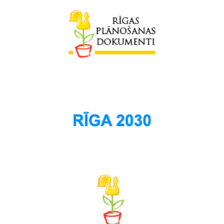
Skanste
Spilve
Suži
Šampēteris
Šķirotava
Teika
Torņakalns
Trīsciems
Vecāķi
Vecdaugava
Vecmīlgrāvis
Vecpilsēta
Voleri
Zasulauks