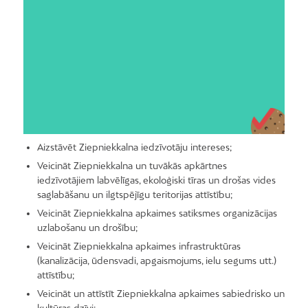
Biedrība
“Ziepniekkalna
apkaimes biedrība”
Dibināta:
2020. gada 18.
decembrī
Darbības mērķi:
Aizstāvēt Ziepniekkalna iedzīvotāju intereses;
Veicināt Ziepniekkalna un tuvākās apkārtnes
iedzīvotājiem labvēlīgas, ekoloģiski tīras un drošas vides
saglabāšanu un ilgtspējīgu teritorijas attīstību;
Veicināt Ziepniekkalna apkaimes satiksmes organizācijas
uzlabošanu un drošību;
Veicināt Ziepniekkalna apkaimes infrastruktūras
(kanalizācija, ūdensvadi, apgaismojums, ielu segums utt.)
attīstību;
Veicināt un attīstīt Ziepniekkalna apkaimes sabiedrisko un
kultūras dzīvi;