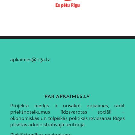
Ziepniekkalns
Zolitūde
apkaimes@riga.lv
PAR APKAIMES.LV
Projekta mērķis ir nosakot apkaimes, radīt
priekšnoteikumus līdzsvarotas sociāli –
ekonomiskās un telpiskās politikas ieviešanai Rīgas
pilsētas administratīvajā teritorijā.
Piekļūstamības paziņojums