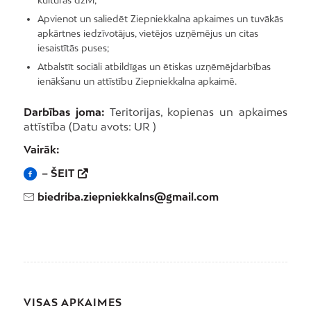
Apvienot un saliedēt Ziepniekkalna apkaimes un tuvākās
apkārtnes iedzīvotājus, vietējos uzņēmējus un citas
iesaistītās puses;
Atbalstīt sociāli atbildīgas un ētiskas uzņēmējdarbības
ienākšanu un attīstību Ziepniekkalna apkaimē.
Darbības joma:
Teritorijas, kopienas un apkaimes
attīstība (Datu avots: UR )
Vairāk:
– ŠEIT
biedriba.ziepniekkalns@gmail.com
VISAS APKAIMES