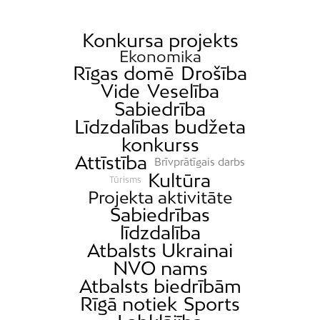
Daugavgrīva
Dārzciems
Konkursa projekts
Ekonomika
Dārziņi
Rīgas domē
Drošība
Dreiliņi
Vide
Veselība
Dzirciems
Sabiedrība
Līdzdalības budžeta
Grīziņkalns
konkurss
Iļģuciems
Attīstība
Brīvprātīgais darbs
Imanta
Kultūra
Tūrisms
Projekta aktivitāte
Jaunciems
Sabiedrības
Jugla
līdzdalība
Katlakalns
Atbalsts Ukrainai
Kleisti
NVO nams
Atbalsts biedrībām
Kundziņsala
Rīgā notiek
Sports
Ķengarags