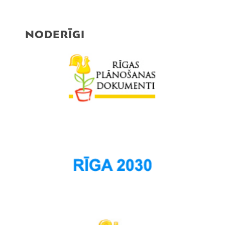
Purvciems
Rumbula
NODERĪGI
Salas
Sarkandaugava
Skanste
Spilve
Suži
Šampēteris
Šķirotava
Teika
Torņakalns
Trīsciems
Vecāķi
Vecdaugava