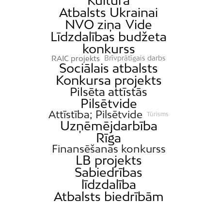
Kultūra
Atbalsts Ukrainai
Katlakalns
NVO ziņa
Vide
Kleisti
Līdzdalības budžeta
Kundziņsala
konkurss
RAIC projekts
Brīvprātīgais darbs
Ķengarags
Sociālais atbalsts
Ķīpsala
Konkursa projekts
Pilsēta attīstās
Mangaļsala
Pilsētvide
Latgale
Attīstība; Pilsētvide
Tūrisms
Mežaparks
Uzņēmējdarbība
Rīga
Mežciems
Finansēšanas konkurss
Mīlgrāvis
LB projekts
Mūkupurvs
Sabiedrības
līdzdalība
Pētersala-Andrejsala
Atbalsts biedrībām
Pleskodāle
Pļavnieki