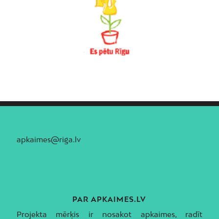
Vecmīlgrāvis
Vecpilsēta
Voleri
Zasulauks
Ziepniekkalns
Zolitūde
apkaimes@riga.lv
PAR APKAIMES.LV
Projekta mērķis ir nosakot apkaimes, radīt