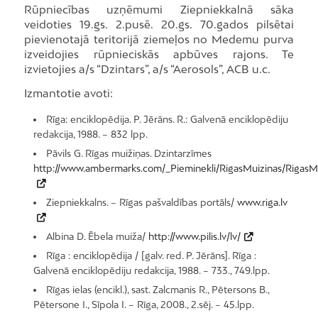
Rūpniecības uzņēmumi Ziepniekkalnā sāka
veidoties 19.gs. 2.pusē. 20.gs. 70.gados pilsētai
pievienotajā teritorijā ziemeļos no Medemu purva
izveidojies rūpnieciskās apbūves rajons. Te
izvietojies a/s “Dzintars”, a/s “Aerosols”, ACB u.c.
Izmantotie avoti:
Rīga: enciklopēdija. P. Jērāns. R.: Galvenā enciklopēdiju
redakcija, 1988. – 832 lpp.
Pāvils G. Rīgas muižiņas. Dzintarzīmes
http://www.ambermarks.com/_Pieminekli/RigasMuizinas/RigasM
Ziepniekkalns. – Rīgas pašvaldības portāls/
www.riga.lv
Albina D. Ēbela muiža/
http://www.pilis.lv/lv/
Rīga : enciklopēdija / [galv. red. P. Jērāns]. Rīga :
Galvenā enciklopēdiju redakcija, 1988. – 733., 749.lpp.
Rīgas ielas (encikl.), sast. Zalcmanis R., Pētersons B.,
Pētersone I., Sīpola I. – Rīga, 2008., 2.sēj. – 45.lpp.