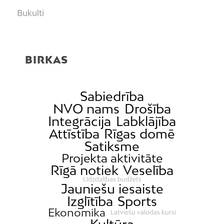
Bukulti
Buļļi
Centrs
BIRKAS
Čiekurkalns
Daugavgrīva
Dārzciems
Sabiedrība
NVO nams
Drošība
Dārziņi
Integrācija
Labklājība
Dreiliņi
Attīstība
Rīgas domē
Dzirciems
Satiksme
Projekta aktivitāte
Grīziņkalns
Rīgā notiek
Veselība
Iļģuciems
Līdzdalības budžets
Jauniešu iesaiste
Imanta
Izglītība
Sports
Jaunciems
Ekonomika
Latviešu valodas kursi
Jugla