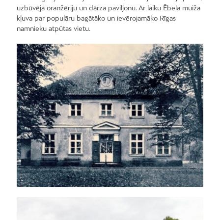
uzbūvēja oranžēriju un dārza paviljonu. Ar laiku Ēbela muiža
kļuva par populāru bagātāko un ievērojamāko Rīgas
namnieku atpūtas vietu.
Foto: A.Brūvelis