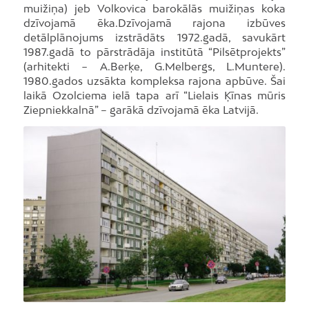
muižiņa) jeb Volkovica barokālās muižiņas koka
dzīvojamā ēka.Dzīvojamā rajona izbūves
detālplānojums izstrādāts 1972.gadā, savukārt
1987.gadā to pārstrādāja institūtā “Pilsētprojekts”
(arhitekti − A.Berķe, G.Melbergs, L.Muntere).
1980.gados uzsākta kompleksa rajona apbūve. Šai
laikā Ozolciema ielā tapa arī “Lielais Ķīnas mūris
Ziepniekkalnā” – garākā dzīvojamā ēka Latvijā.
Foto: Dm.Suļžics