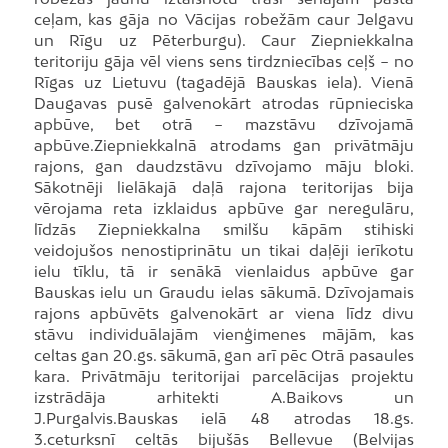
ceļam, kas gāja no Vācijas robežām caur Jelgavu
un Rīgu uz Pēterburgu). Caur Ziepniekkalna
teritoriju gāja vēl viens sens tirdzniecības ceļš − no
Rīgas uz Lietuvu (tagadējā Bauskas iela). Vienā
Daugavas pusē galvenokārt atrodas rūpnieciska
apbūve, bet otrā − mazstāvu dzīvojamā
apbūve.Ziepniekkalnā atrodams gan privātmāju
rajons, gan daudzstāvu dzīvojamo māju bloki.
Sākotnēji lielākajā daļā rajona teritorijas bija
vērojama reta izklaidus apbūve gar neregulāru,
līdzās Ziepniekkalna smilšu kāpām stihiski
veidojušos nenostiprinātu un tikai daļēji ierīkotu
ielu tīklu, tā ir senākā vienlaidus apbūve gar
Bauskas ielu un Graudu ielas sākumā. Dzīvojamais
rajons apbūvēts galvenokārt ar viena līdz divu
stāvu individuālajām vienģimenes mājām, kas
celtas gan 20.gs. sākumā, gan arī pēc Otrā pasaules
kara. Privātmāju teritorijai parcelācijas projektu
izstrādāja arhitekti A.Baikovs un
J.Purgalvis.Bauskas ielā 48 atrodas 18.gs.
3.ceturksnī celtās bijušās Bellevue (Belvijas