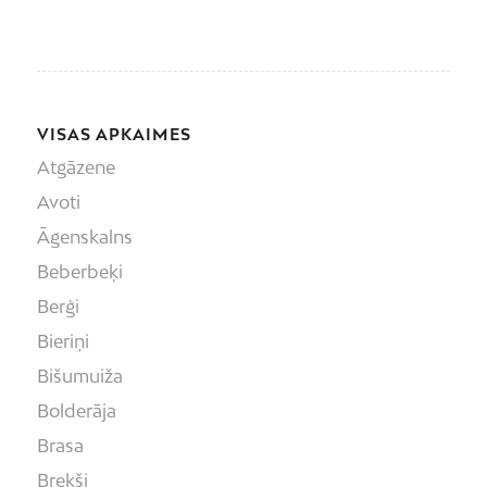
VISAS APKAIMES
Atgāzene
Avoti
Āgenskalns
Beberbeķi
Berģi
Bieriņi
Bišumuiža
Bolderāja
Brasa
Brekši