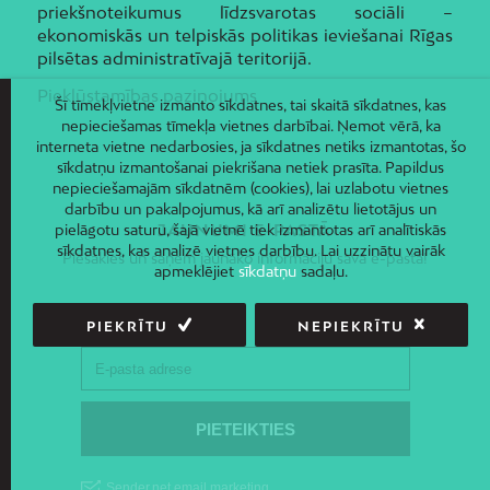
priekšnoteikumus līdzsvarotas sociāli –
ekonomiskās un telpiskās politikas ieviešanai Rīgas
pilsētas administratīvajā teritorijā.
Piekļūstamības paziņojums
Šī tīmekļvietne izmanto sīkdatnes, tai skaitā sīkdatnes, kas
nepieciešamas tīmekļa vietnes darbībai. Ņemot vērā, ka
interneta vietne nedarbosies, ja sīkdatnes netiks izmantotas, šo
sīkdatņu izmantošanai piekrišana netiek prasīta. Papildus
nepieciešamajām sīkdatnēm (cookies), lai uzlabotu vietnes
darbību un pakalpojumus, kā arī analizētu lietotājus un
pielāgotu saturu, šajā vietnē tiek izmantotas arī analītiskās
JAUNUMI E-PASTĀ
sīkdatnes, kas analizē vietnes darbību. Lai uzzinātu vairāk
Piesakies un saņem jaunāko informāciju savā e-pastā!
apmeklējiet
sīkdatņu
sadaļu.
PIEKRĪTU
NEPIEKRĪTU