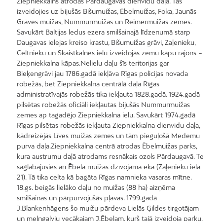
Ziepniekkalns atrodas Pārdaugavas dienvidu daļā. Tas
izveidojies uz bijušās Bišumuižas, Ēbelmuižas, Foka, Jaunās
Grāves muižas, Nummurmuižas un Reimermuižas zemes.
Savukārt Baltijas ledus ezera smilšainajā līdzenumā starp
Daugavas ielejas kreiso krastu, Bišumuižas grāvi, Zaļenieku,
Celtnieku un Skaistkalnes ielu izveidojās zemu kāpu rajons −
Ziepniekkalna kāpas.Nelielu daļu šīs teritorijas gar
Bieķengrāvi jau 1786.gadā iekļāva Rīgas policijas novada
robežās, bet Ziepniekkalna centrālā daļa Rīgas
administratīvajās robežās tika iekļauta 1828.gadā. 1924.gadā
pilsētas robežās oficiāli iekļautas bijušās Nummurmuižas
zemes ap tagadējo Ziepniekkalna ielu. Savukārt 1974.gadā
Rīgas pilsētas robežās iekļauta Ziepniekkalna dienvidu daļa,
kādreizējās Līves muižas zemes un tām pieguļošā Medemu
purva daļa.Ziepniekkalna centrā atrodas Ēbelmuižas parks,
kura austrumu daļā atrodams resnākais ozols Pārdaugavā. Te
saglabājusies arī Ēbela muižas dzīvojamā ēka (Zaļenieku ielā
21). Tā tika celta kā bagāta Rīgas namnieka vasaras mītne.
18.gs. beigās lielāko daļu no muižas (88 ha) aizņēma
smilšainas un pārpurvojušās pļavas. 1799.gadā
J.Blankenhāgens šo muižu pārdeva Lielās Ģildes tirgotājam
un melngalvju vecākajam J.Ēbelam, kurš tajā izveidoja parku,