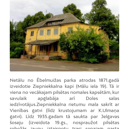
Foto: A.Brūvelis
Netālu no Ēbelmuižas parka atrodas 1871.gadā
izveidotie Ziepniekkalna kapi (Mālu iela 19). Tā ir
viena no vecākajam pilsētas nomales kapsētām, kur
savulaik apglabāja arī Doles salas
iedzīvotājus.Ziepniekkalna rietumu mala sakrīt ar
Vienības gatvi (līdz krustojumam ar K.Ulmaņa
gatvi). Līdz 1935.gadam tā saukta par Jelgavas
šoseju (izveidota 19.gs., nospraužot pilsētas
robežās jaunu iztaisnotu trasi senajam pasta