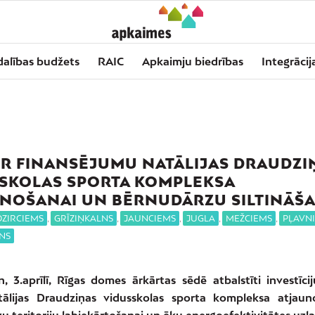
dalības budžets
RAIC
Apkaimju biedrības
Integrācij
IR FINANSĒJUMU NATĀLIJAS DRAUDZI
SKOLAS SPORTA KOMPLEKSA
NOŠANAI UN BĒRNUDĀRZU SILTINĀŠ
DZIRCIEMS
,
GRĪZIŅKALNS
,
JAUNCIEMS
,
JUGLA
,
MEŽCIEMS
,
PĻAVNI
NS
n, 3.aprīlī, Rīgas domes ārkārtas sēdē atbalstīti investīcij
tālijas Draudziņas vidusskolas sporta kompleksa atjaun
u teritoriju labiekārtošanai un ēku energoefektivitātes uzl