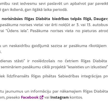
amību rast iedvesmu sevi paslavēt un apbalvot par paveik
gan ikdienā, gan ilgākā laika periodā.
norisināsies Rīgas Diabēta biedrības telpās Rīgā, Daugavg
 pasākuma norises vietai var ērti nokļūt ar 3. vai 13. autobu
urai “Ūdens iela”. Pasākuma norises vieta no pieturas atr
 un neskaidrību gaidījumā saziņa ar pasākuma rīkotājiem 
.
dienas stāsti” ir noslēdzošais no četriem Rīgas Diabēta
 semināriem pasākumu ciklā projektā “Iesaisties un izkusties!”
tiek līdzfinansēts Rīgas pilsētas Sabiedrības integrācijas 
ātu jaunumus un informāciju par nākamajiem Rīgas Diabēta
em, pieseko
Facebook
vai
Instagram
kontos.