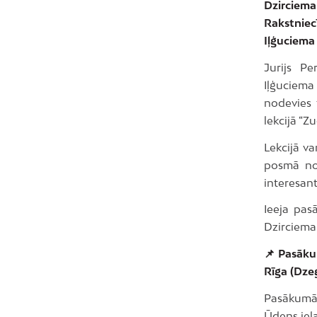
Dzirciema
Rakstniec
Iļģuciema 
Jurijs Pe
Iļģuciema
nodevies 
lekcijā “Z
Lekcijā va
posmā no 
interesant
Ieeja pas
Dzirciema
📌 Pasākum
Rīga (Dze
Pasākumā 
Ūdens iela