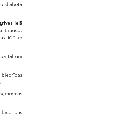
to diabēta
rīvas ielā
su, braucot
odas 100 m
pa tālruni
 biedrības
.
programmas
 biedrības