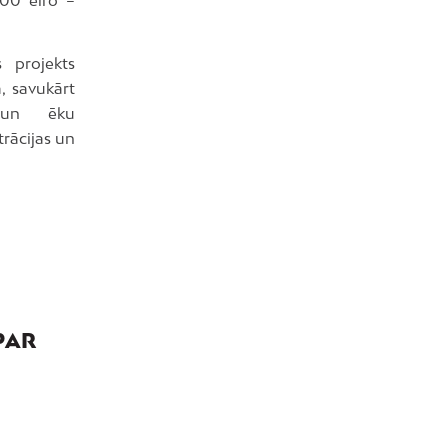
000 eiro –
 projekts
, savukārt
s un ēku
rācijas un
PAR