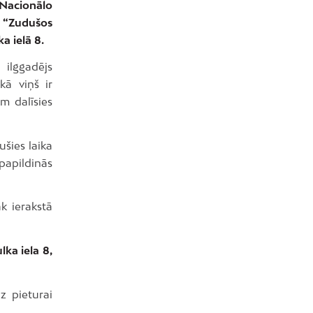
 Nacionālo
u “Zudušos
a ielā 8.
 ilggadējs
kā viņš ir
m dalīsies
ušies laika
papildinās
k ierakstā
lka iela 8,
z pieturai