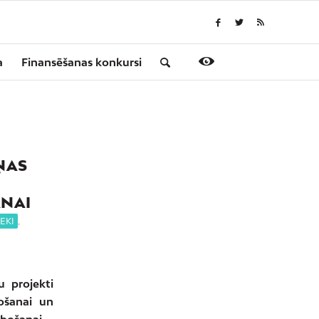
a
Finansēšanas konkursi
ŅAS
ANAI
EKI
,
u projekti
ošanai un
abošanai.