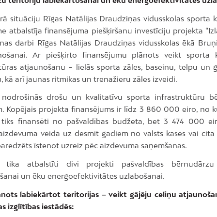
ā situāciju Rīgas Natālijas Draudziņas vidusskolas sporta 
 atbalstīja finansējuma piešķiršanu investīciju projekta “Iz
nas darbi Rīgas Natālijas Draudziņas vidusskolas ēkā Bruņi
nošanai. Ar piešķirto finansējumu plānots veikt sporta
ktūras atjaunošanu – lielās sporta zāles, baseinu, telpu un 
, kā arī jaunas ritmikas un trenažieru zāles izveidi.
 nodrošinās drošu un kvalitatīvu sporta infrastruktūru 
m. Kopējais projekta finansējums ir līdz 3 860 000 eiro, no 
tiks finansēti no pašvaldības budžeta, bet 3 474 000 ei
t aizdevuma veidā uz desmit gadiem no valsts kases vai cita 
paredzēts īstenot uzreiz pēc aizdevuma saņemšanas.
tika atbalstīti divi projekti pašvaldības bērnudārzu 
ošanai un ēku energoefektivitātes uzlabošanai.
nots labiekārtot teritorijas – veikt gājēju celiņu atjaunoša
s izglītības iestādēs: