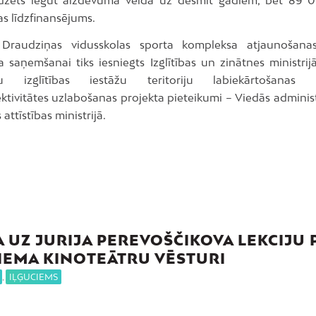
dzēts iegūt aizdevuma veidā uz desmit gadiem, bet 89 
s līdzfinansējums.
s Draudziņas vidusskolas sporta kompleksa atjaunošanas
 saņemšanai tiks iesniegts Izglītības un zinātnes ministrijā
olu izglītības iestāžu teritoriju labiekārtošana
ktivitātes uzlabošanas projekta pieteikumi – Viedās administ
attīstības ministrijā.
A UZ JURIJA PEREVOŠČIKOVA LEKCIJU 
IEMA KINOTEĀTRU VĒSTURI
,
IĻĢUCIEMS