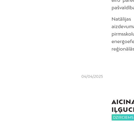
eiro pare
pašvaldība
Natālija
aizdevuma
pirmssk
energoefe
reģionālās 
04/04/2025
AICIN
IĻĢUC
DZIRCIEMS