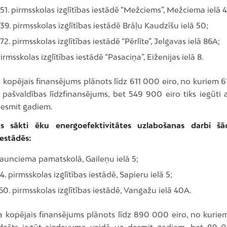
51. pirmsskolas izglītības iestādē “Mežciems”, Mežciema ielā 
39. pirmsskolas izglītības iestādē Brāļu Kaudzīšu ielā 50;
72. pirmsskolas izglītības iestādē “Pērlīte”, Jelgavas ielā 86A;
irmsskolas izglītības iestādē “Pasaciņa”, Eiženijas ielā 8.
 kopējais finansējums plānots līdz 611 000 eiro, no kuriem 6
 pašvaldības līdzfinansējums, bet 549 900 eiro tiks iegūti
desmit gadiem.
ks sākti ēku energoefektivitātes uzlabošanas darbi šā
 iestādēs:
Jaunciema pamatskolā, Gaileņu ielā 5;
4. pirmsskolas izglītības iestādē, Sapieru ielā 5;
60. pirmsskolas izglītības iestādē, Vangažu ielā 40A.
ta kopējais finansējums plānots līdz 890 000 eiro, no kuri