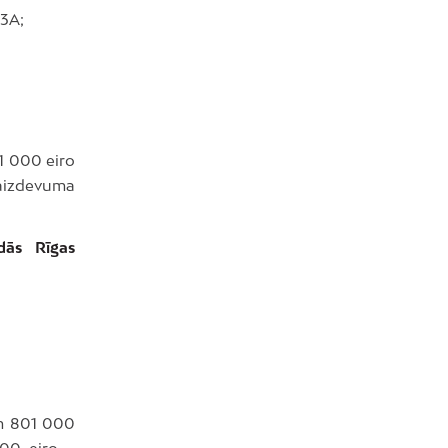
43A;
1 000 eiro
 aizdevuma
dās Rīgas
em 801 000