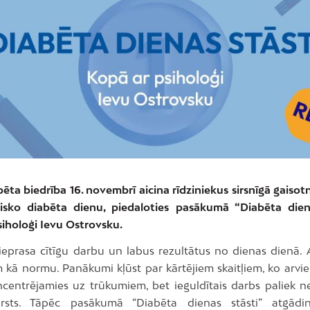
ēta biedrība 16. novembrī aicina rīdziniekus sirsnīgā gaiso
isko diabēta dienu, piedaloties pasākumā “Diabēta dien
siholoģi Ievu Ostrovsku.
ieprasa cītīgu darbu un labus rezultātus no dienas dienā. A
kā normu. Panākumi kļūst par kārtējiem skaitļiem, ko arvie
ncentrējamies uz trūkumiem, bet ieguldītais darbs paliek n
rsts. Tāpēc pasākumā “Diabēta dienas stāsti” atgādi