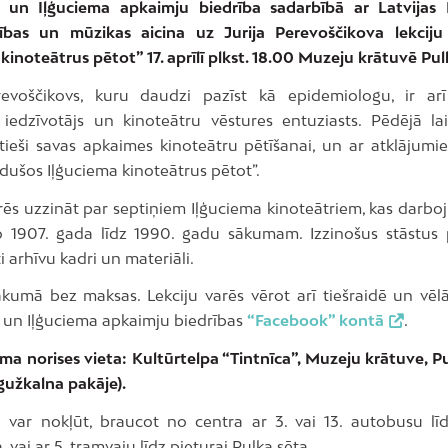
 un Iļģuciema apkaimju biedrība sadarbībā ar Latvijas
ības un mūzikas aicina uz Jurija Perevoščikova lekcij
kinoteātrus pētot” 17. aprīlī plkst. 18.00 Muzeju krātuvē Pulk
revoščikovs, kuru daudzi pazīst kā epidemiologu, ir arī
 iedzīvotājs un kinoteātru vēstures entuziasts. Pēdējā lai
tieši savas apkaimes kinoteātru pētīšanai, un ar atklājumie
udušos Iļģuciema kinoteātrus pētot”.
rēs uzzināt par septiņiem Iļģuciema kinoteātriem, kas darboj
1907. gada līdz 1990. gadu sākumam. Izzinošus stāstus 
i arhīvu kadri un materiāli.
ākumā bez maksas. Lekciju varēs vērot arī tiešraidē un vēlā
 un Iļģuciema apkaimju biedrības
“Facebook” kontā
.
a norises vieta: Kultūrtelpa “Tintnīca”, Muzeju krātuve, Pu
gužkalna pakāje).
var nokļūt, braucot no centra ar 3. vai 13. autobusu līd
, vai ar 5. tramvaju līdz pieturai Pulka sēta.