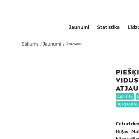
Jaunumi
Statistika
Līdz
Sākums
Jaunumi
/
/
Dzirciems
PIEŠĶ
VIDUS
ATJAU
CENTRS
,
TORŅAKAL
Ceturtdie
Rīgas Na
bērnudārz