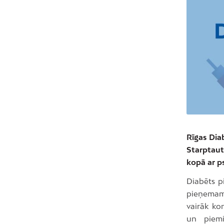
Rīgas Diab
Starptaut
kopā ar p
Diabēts p
pieņemam 
vairāk ko
un piemi