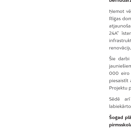
Ņemot vēr
Rīgas dome
atjaunoša
24A” īste
infrastru
renovāciju
Šie darbi
jauniešie
000 eiro 
piesaistī
Projektu 
Sēdē arī 
labiekārt
Šogad plā
pirmsskola