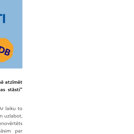
tnē atzīmēt
as stāsti”
r laiku to
n uzlabot,
enovērtēts
nāsim par