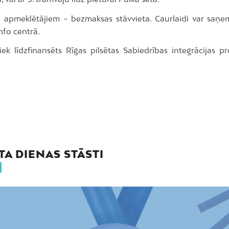
apmeklētājiem – bezmaksas stāvvieta. Caurlaidi var saņ
nfo centrā.
tiek līdzfinansēts Rīgas pilsētas Sabiedrības integrācijas 
TA DIENAS STĀSTI