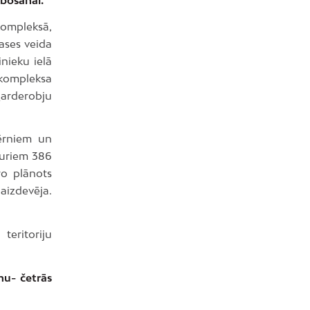
kompleksā,
lases veida
nieku ielā
 kompleksa
garderobju
bērniem un
kuriem 386
ro plānots
aizdevēja.
teritoriju
nu- četrās