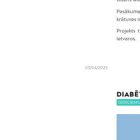
Pasākuma 
krātuves i
Projekts 
ietvaros.
03/04/2025
DIABĒ
DZIRCIEMS