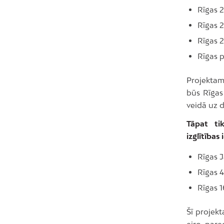
Rīgas 2
Rīgas 2
Rīgas 2
Rīgas p
Projektam
būs Rīgas
veidā uz 
Tāpat ti
izglītības
Rīgas 
Rīgas 4
Rīgas 1
Šī projek