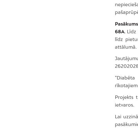
nepiecieš
pašaprūpē 
Pasākums 
68A
. Līdz
līdz piet
attālumā.
Jautājumu
26202028
“Diabēta 
rīkotajiem
Projekts 
ietvaros.
Lai uzzin
pasākumi