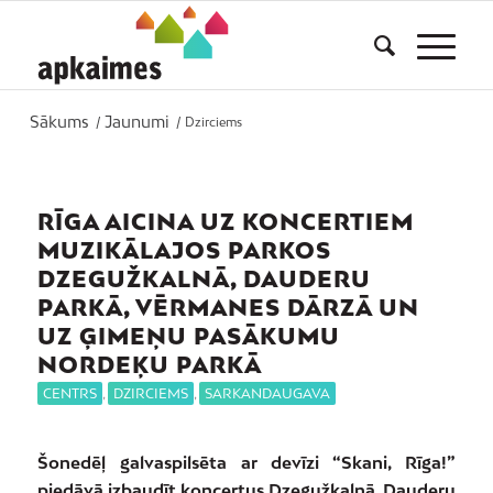
Sākums
Jaunumi
/
/
Dzirciems
RĪGA AICINA UZ KONCERTIEM
MUZIKĀLAJOS PARKOS
DZEGUŽKALNĀ, DAUDERU
PARKĀ, VĒRMANES DĀRZĀ UN
UZ ĢIMEŅU PASĀKUMU
NORDEĶU PARKĀ
CENTRS
,
DZIRCIEMS
,
SARKANDAUGAVA
Šonedēļ galvaspilsēta ar devīzi “Skani, Rīga!”
piedāvā izbaudīt koncertus Dzegužkalnā, Dauderu