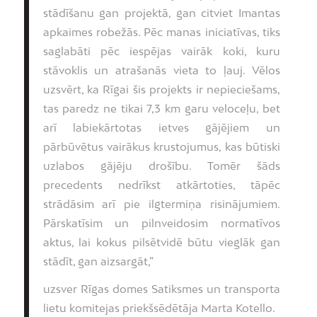
stādīšanu gan projektā, gan citviet Imantas
apkaimes robežās. Pēc manas iniciatīvas, tiks
saglabāti pēc iespējas vairāk koki, kuru
stāvoklis un atrašanās vieta to ļauj. Vēlos
uzsvērt, ka Rīgai šis projekts ir nepieciešams,
tas paredz ne tikai 7,3 km garu veloceļu, bet
arī labiekārtotas ietves gājējiem un
pārbūvētus vairākus krustojumus, kas būtiski
uzlabos gājēju drošību. Tomēr šāds
precedents nedrīkst atkārtoties, tāpēc
strādāsim arī pie ilgtermiņa risinājumiem.
Pārskatīsim un pilnveidosim normatīvos
aktus, lai kokus pilsētvidē būtu vieglāk gan
stādīt, gan aizsargāt,”
uzsver Rīgas domes Satiksmes un transporta
lietu komitejas priekšsēdētāja Marta Kotello.