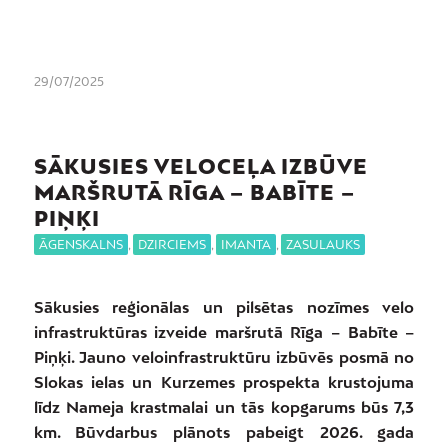
29/07/2025
SĀKUSIES VELOCEĻA IZBŪVE
MARŠRUTĀ RĪGA – BABĪTE –
PIŅĶI
ĀGENSKALNS
,
DZIRCIEMS
,
IMANTA
,
ZASULAUKS
Sākusies reģionālas un pilsētas nozīmes velo
infrastruktūras izveide maršrutā Rīga – Babīte –
Piņķi. Jauno veloinfrastruktūru izbūvēs posmā no
Slokas ielas un Kurzemes prospekta krustojuma
līdz Nameja krastmalai un tās kopgarums būs 7,3
km. Būvdarbus plānots pabeigt 2026. gada