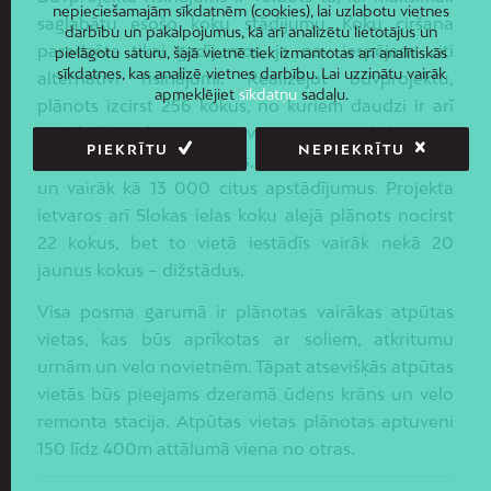
nepieciešamajām sīkdatnēm (cookies), lai uzlabotu vietnes
saglabātu esošo koku stādījumu. Koku ciršana
darbību un pakalpojumus, kā arī analizētu lietotājus un
paredzēta tikai gadījumos, ja nav iespējami citi
pielāgotu saturu, šajā vietnē tiek izmantotas arī analītiskās
sīkdatnes, kas analizē vietnes darbību. Lai uzzinātu vairāk
alternatīvi risinājumi. Realizējot būvprojektu,
apmeklējiet
sīkdatņu
sadaļu.
plānots izcirst 256 kokus, no kuriem daudzi ir arī
nokaltuši vai bojāti un nevērtīgi. Izcirsto koku vietā
PIEKRĪTU
NEPIEKRĪTU
iestādīs 126 jaunus kokus, vairāk kā 3900 krūmus
un vairāk kā 13 000 citus apstādījumus. Projekta
ietvaros arī Slokas ielas koku alejā plānots nocirst
22 kokus, bet to vietā iestādīs vairāk nekā 20
jaunus kokus – dižstādus.
Visa posma garumā ir plānotas vairākas atpūtas
vietas, kas būs aprīkotas ar soliem, atkritumu
urnām un velo novietnēm. Tāpat atsevišķās atpūtas
vietās būs pieejams dzeramā ūdens krāns un velo
remonta stacija. Atpūtas vietas plānotas aptuveni
150 līdz 400m attālumā viena no otras.