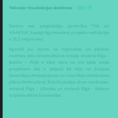
Veloceļa vizualizācijas skatāmas
–
ŠEIT
.
Darbus veic piegādātāju apvienība “VIA un
VIANOVA”, kopējā līgumsumma projekta realizācijai
ir 13,2 miljoni eiro.
Iepriekš jau ziņots, ka reģionālas un pilsētas
nozīmes velo infrastruktūras izveide virzienā Rīga –
Babīte – Piņķi ir tikai viens no trīs šāda veida
projektiem, kas ir iekļauti kā daļa no Eiropas
Savienības Atveseļošanas un noturības mehānisma
plāna (ANM plāns). Šobrīd pārējos divos maršrutos,
virzienā Rīga – Ulbroka un virzienā Rīga – Ķekava
turpinās aktīva būvniecība.