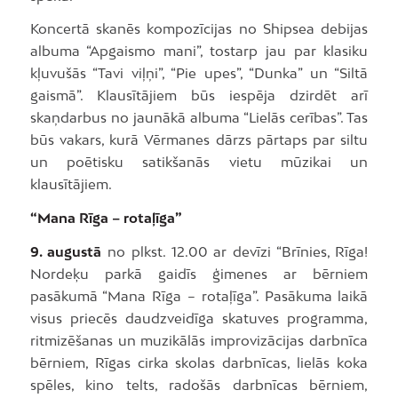
Koncertā skanēs kompozīcijas no Shipsea debijas
albuma “Apgaismo mani”, tostarp jau par klasiku
kļuvušās “Tavi viļņi”, “Pie upes”, “Dunka” un “Siltā
gaismā”. Klausītājiem būs iespēja dzirdēt arī
skaņdarbus no jaunākā albuma “Lielās cerības”. Tas
būs vakars, kurā Vērmanes dārzs pārtaps par siltu
un poētisku satikšanās vietu mūzikai un
klausītājiem.
“Mana Rīga – rotaļīga”
9. augustā
no plkst. 12.00 ar devīzi “Brīnies, Rīga!
Nordeķu parkā gaidīs ģimenes ar bērniem
pasākumā “Mana Rīga – rotaļīga”. Pasākuma laikā
visus priecēs daudzveidīga skatuves programma,
ritmizēšanas un muzikālās improvizācijas darbnīca
bērniem, Rīgas cirka skolas darbnīcas, lielās koka
spēles, kino telts, radošās darbnīcas bērniem,