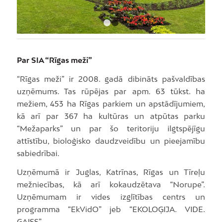
1
2
Par SIA “Rīgas meži”
“Rīgas meži” ir 2008. gadā dibināts pašvaldības
uzņēmums. Tas rūpējas par apm. 63 tūkst. ha
mežiem, 453 ha Rīgas parkiem un apstādījumiem,
kā arī par 367 ha kultūras un atpūtas parku
“Mežaparks” un par šo teritoriju ilgtspējīgu
attīstību, bioloģisko daudzveidību un pieejamību
sabiedrībai.
Uzņēmumā ir Juglas, Katrīnas, Rīgas un Tīreļu
mežniecības, kā arī kokaudzētava “Norupe”.
Uzņēmumam ir vides izglītības centrs un
programma “EkVidO” jeb “EKOLOĢIJA. VIDE.
GAISS”.