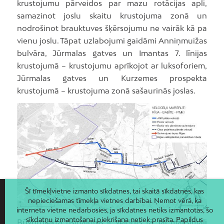
krustojumu pārveidos par mazu rotācijas apli,
samazinot joslu skaitu krustojuma zonā un
nodrošinot brauktuves šķērsojumu ne vairāk kā pa
vienu joslu. Tāpat uzlabojumi gaidāmi Anniņmuižas
bulvāra, Jūrmalas gatves un Imantas 7. līnijas
krustojumā – krustojumu aprīkojot ar luksoforiem,
Jūrmalas gatves un Kurzemes prospekta
krustojumā – krustojuma zonā sašaurinās joslas.
Šī tīmekļvietne izmanto sīkdatnes, tai skaitā sīkdatnes, kas
nepieciešamas tīmekļa vietnes darbībai. Ņemot vērā, ka
interneta vietne nedarbosies, ja sīkdatnes netiks izmantotas, šo
sīkdatņu izmantošanai piekrišana netiek prasīta. Papildus
Būvprojekta risinājums ir veidots tā, lai maksimāli