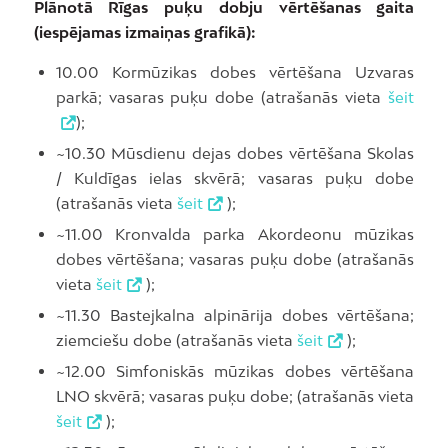
Plānotā Rīgas puķu dobju vērtēšanas gaita
(iespējamas izmaiņas grafikā):
10.00 Kormūzikas dobes vērtēšana Uzvaras
parkā; vasaras puķu dobe (atrašanās vieta
šeit
);
~10.30 Mūsdienu dejas dobes vērtēšana Skolas
/ Kuldīgas ielas skvērā; vasaras puķu dobe
(atrašanās vieta
šeit
);
~11.00 Kronvalda parka Akordeonu mūzikas
dobes vērtēšana; vasaras puķu dobe (atrašanās
vieta
šeit
);
~11.30 Bastejkalna alpinārija dobes vērtēšana;
ziemciešu dobe (atrašanās vieta
šeit
);
~12.00 Simfoniskās mūzikas dobes vērtēšana
LNO skvērā; vasaras puķu dobe; (atrašanās vieta
šeit
);