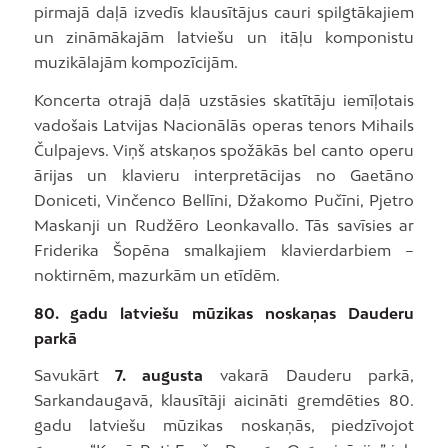
pirmajā daļā izvedīs klausītājus cauri spilgtākajiem
un zināmākajām latviešu un itāļu komponistu
muzikālajām kompozīcijām.
Koncerta otrajā daļā uzstāsies skatītāju iemīļotais
vadošais Latvijas Nacionālās operas tenors Mihails
Čulpajevs. Viņš atskaņos spožākās bel canto operu
ārijas un klavieru interpretācijas no Gaetāno
Doniceti, Vinčenco Bellīni, Džakomo Pučīni, Pjetro
Maskanji un Rudžēro Leonkavallo. Tās savīsies ar
Friderika Šopēna smalkajiem klavierdarbiem –
noktirnēm, mazurkām un etīdēm.
80. gadu latviešu mūzikas noskaņas Dauderu
parkā
Savukārt
7. augusta
vakarā Dauderu parkā,
Sarkandaugavā, klausītāji aicināti gremdēties 80.
gadu latviešu mūzikas noskaņās, piedzīvojot