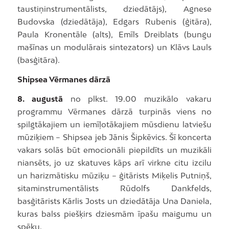
taustiņinstrumentālists, dziedātājs), Agnese
Budovska (dziedātāja), Edgars Rubenis (ģitāra),
Paula Kronentāle (alts), Emīls Dreiblats (bungu
mašīnas un modulārais sintezators) un Klāvs Lauls
(basģitāra).
Shipsea Vērmanes dārzā
8. augustā
no plkst. 19.00 muzikālo vakaru
programmu Vērmanes dārzā turpinās viens no
spilgtākajiem un iemīļotākajiem mūsdienu latviešu
mūziķiem – Shipsea jeb Jānis Šipkēvics. Šī koncerta
vakars solās būt emocionāli piepildīts un muzikāli
niansēts, jo uz skatuves kāps arī virkne citu izcilu
un harizmātisku mūziķu – ģitārists Miķelis Putniņš,
sitaminstrumentālists Rūdolfs Dankfelds,
basģitārists Kārlis Josts un dziedātāja Una Daniela,
kuras balss piešķirs dziesmām īpašu maigumu un
spēku.