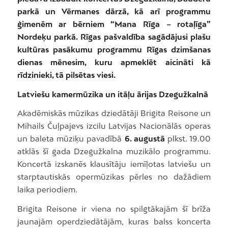
parkā un Vērmanes dārzā, kā arī programmu
ģimenēm ar bērniem “Mana Rīga – rotaļīga”
Nordeķu parkā. Rīgas pašvaldība sagādājusi plašu
kultūras pasākumu programmu Rīgas dzimšanas
dienas mēnesim, kuru apmeklēt aicināti kā
rīdzinieki, tā pilsētas viesi.
Latviešu kamermūzika un itāļu ārijas Dzegužkalnā
Akadēmiskās mūzikas dziedātāji Brigita Reisone un
Mihails Čuļpajevs izcilu Latvijas Nacionālās operas
un baleta mūziķu pavadībā
6. augustā
plkst. 19.00
atklās šī gada Dzegužkalna muzikālo programmu.
Koncertā izskanēs klausītāju iemīļotas latviešu un
starptautiskās opermūzikas pērles no dažādiem
laika periodiem.
Brigita Reisone ir viena no spilgtākajām šī brīža
jaunajām operdziedātājām, kuras balss koncerta