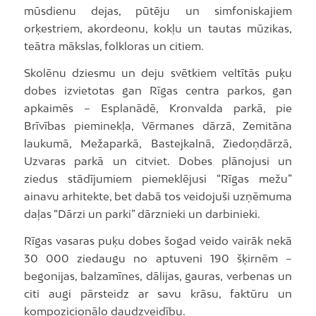
mūsdienu dejas, pūtēju un simfoniskajiem
orķestriem, akordeonu, kokļu un tautas mūzikas,
teātra mākslas, folkloras un citiem.
Skolēnu dziesmu un deju svētkiem veltītās puķu
dobes izvietotas gan Rīgas centra parkos, gan
apkaimēs – Esplanādē, Kronvalda parkā, pie
Brīvības pieminekļa, Vērmanes dārzā, Zemitāna
laukumā, Mežaparkā, Bastejkalnā, Ziedoņdārzā,
Uzvaras parkā un citviet. Dobes plānojusi un
ziedus stādījumiem piemeklējusi “Rīgas mežu”
ainavu arhitekte, bet dabā tos veidojuši uzņēmuma
daļas “Dārzi un parki” dārznieki un darbinieki.
Rīgas vasaras puķu dobes šogad veido vairāk nekā
30 000 ziedaugu no aptuveni 190 šķirnēm –
begonijas, balzamīnes, dālijas, gauras, verbenas un
citi augi pārsteidz ar savu krāsu, faktūru un
kompozicionālo daudzveidību.