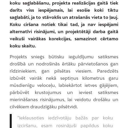
koku saglabāšanu, projekta realizācijas gaitā tiek
darīts viss iespējamais, lai esošie koki tiktu
saglabāti, ja to stāvoklis un atrašanās vieta to ļauj.
Koku ciršana notiek tikai tad, ja nav iespējami
alternatīvi risinājumi, un projektētāji darba gaitā
veikuši vairākas korekcijas, samazinot cērtamo
koku skaitu.
Projekts sniegs būtisku ieguldījumu satiksmes
drošībā un nodrošinās ērtāku pārvietošanos gan
rīdziniekiem, gan pilsētas viesiem. Paredzēts
izbūvēt vairāk nekā septiņus kilometrus garu
mūsdienīgu veloceļu, labiekārtot ietves gājējiem,
pārbūvēt krustojumus un ieviest satiksmes
mierināšanas risinājumus, lai veidotu drošāku un
cilvēkiem draudzīgāku pilsētvidi.
“Ieklausoties iedzīvotāju bažās par koku
izciršanu, esam rosinājuši papildus koku