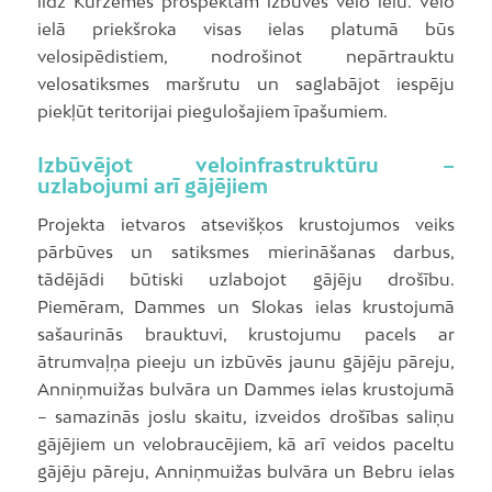
līdz Kurzemes prospektam izbūvēs velo ielu. Velo
ielā priekšroka visas ielas platumā būs
velosipēdistiem, nodrošinot nepārtrauktu
velosatiksmes maršrutu un saglabājot iespēju
piekļūt teritorijai piegulošajiem īpašumiem.
Izbūvējot veloinfrastruktūru –
uzlabojumi arī gājējiem
Projekta ietvaros atsevišķos krustojumos veiks
pārbūves un satiksmes mierināšanas darbus,
tādējādi būtiski uzlabojot gājēju drošību.
Piemēram, Dammes un Slokas ielas krustojumā
sašaurinās brauktuvi, krustojumu pacels ar
ātrumvaļņa pieeju un izbūvēs jaunu gājēju pāreju,
Anniņmuižas bulvāra un Dammes ielas krustojumā
– samazinās joslu skaitu, izveidos drošības saliņu
gājējiem un velobraucējiem, kā arī veidos paceltu
gājēju pāreju, Anniņmuižas bulvāra un Bebru ielas