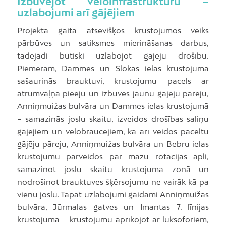
Izbūvējot veloinfrastruktūru –
uzlabojumi arī gājējiem
Projekta gaitā atsevišķos krustojumos veiks
pārbūves un satiksmes mierināšanas darbus,
tādējādi būtiski uzlabojot gājēju drošību.
Piemēram, Dammes un Slokas ielas krustojumā
sašaurinās brauktuvi, krustojumu pacels ar
ātrumvaļņa pieeju un izbūvēs jaunu gājēju pāreju,
Anniņmuižas bulvāra un Dammes ielas krustojumā
– samazinās joslu skaitu, izveidos drošības saliņu
gājējiem un velobraucējiem, kā arī veidos paceltu
gājēju pāreju, Anniņmuižas bulvāra un Bebru ielas
krustojumu pārveidos par mazu rotācijas apli,
samazinot joslu skaitu krustojuma zonā un
nodrošinot brauktuves šķērsojumu ne vairāk kā pa
vienu joslu. Tāpat uzlabojumi gaidāmi Anniņmuižas
bulvāra, Jūrmalas gatves un Imantas 7. līnijas
krustojumā – krustojumu aprīkojot ar luksoforiem,