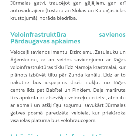
Jūrmalas gatvi, traucējot gan gājējiem, gan arī
autovadītājiem (tostarp arī Slokas un Kuldīgas ielas
krustojumā), norāda biedrība.
Veloinfrastruktūra savienos
Pārdaugavas apkaimes
Veloceļš savienos Imantu, Dzirciemu, Zasulauku un
Āgenskalnu, kā arī veidos savienojumu ar Rīgas
veloinfrastruktūras tīklu līdz Nameja krastmalai, kur
plānots izbūvēt tiltu pār Zunda kanālu. Līdz ar to
nākotnē būs iespējams droši nokļūt no Rīgas
centra līdz pat Babītei un Piņķiem. Daļa maršruta
tiks aprīkota ar atsevišķu veloceļu un ietvi, atdalītu
ar apmali un atšķirīgu segumu, savukārt Jūrmalas
gatves posmā paredzēta veloiela, kur priekšroka
visā ielas platumā būs velobraucējiem.