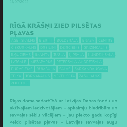
21/07/2025
RĪGĀ KRĀŠŅI ZIED PILSĒTAS
PĻAVAS
ĀGENSKALNS
,
BIERIŅI
,
BOLDERĀJA
,
BRASA
,
CENTRS
,
ČIEKURKALNS
,
DREILIŅI
,
DZIRCIEMS
,
GRĪZIŅKALNS
,
IĻĢUCIEMS
,
IMANTA
,
JUGLA
,
ĶĪPSALA
,
KUNDZIŅSALA
,
LATGALE
,
MEŽAPARKS
,
PĒTERSALA-ANDREJSALA
,
PURVCIEMS
,
RUMBULA
,
SALAS
,
SARKANDAUGAVA
,
TEIKA
,
TORŅAKALNS
,
VECPILSĒTA
,
ZASULAUKS
,
ZOLITŪDE
Rīgas dome sadarbībā ar Latvijas Dabas fondu un
aktīvajiem iedzīvotājiem – apkaimju biedrībām un
savvaļas sēklu vācējiem – jau piekto gadu kopīgi
veido pilsētas pļavas – Latvijas savvaļas augu