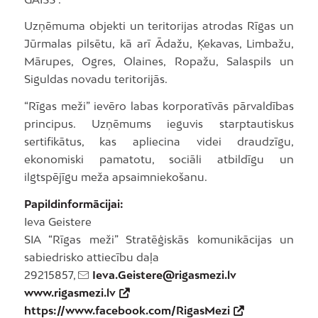
Uzņēmuma objekti un teritorijas atrodas Rīgas un
Jūrmalas pilsētu, kā arī Ādažu, Ķekavas, Limbažu,
Mārupes, Ogres, Olaines, Ropažu, Salaspils un
Siguldas novadu teritorijās.
“Rīgas meži” ievēro labas korporatīvās pārvaldības
principus. Uzņēmums ieguvis starptautiskus
sertifikātus, kas apliecina videi draudzīgu,
ekonomiski pamatotu, sociāli atbildīgu un
ilgtspējīgu meža apsaimniekošanu.
Papildinformācijai:
Ieva Geistere
SIA “Rīgas meži” Stratēģiskās komunikācijas un
sabiedrisko attiecību daļa
29215857,
Ieva.Geistere@rigasmezi.lv
www.rigasmezi.lv
https://www.facebook.com/RigasMezi