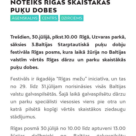
NOTEIKS RĪGAS SKAISTĀKĀS
PUĶU DOBES
ĀGENSKALNS
,
CENTRS
,
DZIRCIEMS
Trešdien, 30.jūlijā, plkst.10.00 Rīgā, Uzvaras parkā,
sāksies 3.Baltijas Starptautiskā puķu dobju
festivāla Rīgas posms, kura laikā žūrija no Baltijas
valstīm vērtēs Rīgas dārzu un parku skaistākās
puķu dobes.
Festivāls ir ikgadēja “Rīgas mežu” iniciatīva, un tas
no 29. līdz 31.jūlijam norisināsies visās Baltijas
valstu galvaspilsētās. Šajā laikā galvaspilsētu dārzu
un parku speciālisti viesosies viens pie otra un
katrā pilsētā kopīgi vērtēs skaistākos ziedaugu
stādījumus.
Rīgas posmā 30.jūlijā no 10.00 līdz aptuveni 13.00
žūrijas dalībnieki no Baltijas galvaspilsētu