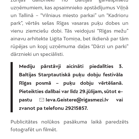
uzņēmumiem, kas apsaimnieko apstādījumus Viļņā
un Tallinā – “Vilniaus miesto parkai” un “Kadrioru
park”, vērtēs sešas Rīgas vasaras puķu dobes un
vienu ziemciešu dobi. Tās veidojusi “Rīgas mežu”
ainavu arhitekte Ligita Tomiņa, bet ikdienā par tām
rūpējas un kopj uzņēmuma daļas “Dārzi un parki”
dārznieki un speciālisti.
Mediju pārstāvji aicināti piedalīties 3.
Baltijas Starptautiskā puķu dobju festivāla
Rīgas posmā – puķu dobju vērtēšanā.
Pieteikties dalībai var līdz 29.jūlijam, sūtot e-
pastu
Ieva.Geistere@rigasmezi.lv
vai
zvanot pa telefonu 29215857.
Publicitātes nolūkos pasākuma laikā paredzēts
fotografēt un filmēt.