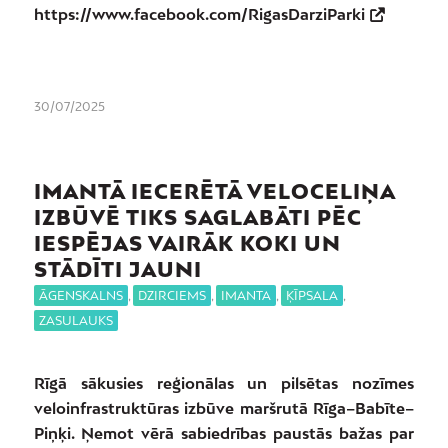
https://www.facebook.com/RigasDarziParki
30/07/2025
IMANTĀ IECERĒTĀ VELOCELIŅA
IZBŪVĒ TIKS SAGLABĀTI PĒC
IESPĒJAS VAIRĀK KOKI UN
STĀDĪTI JAUNI
ĀGENSKALNS
,
DZIRCIEMS
,
IMANTA
,
ĶĪPSALA
,
ZASULAUKS
Rīgā sākusies reģionālas un pilsētas nozīmes
veloinfrastruktūras izbūve maršrutā Rīga–Babīte–
Piņķi. Ņemot vērā sabiedrības paustās bažas par