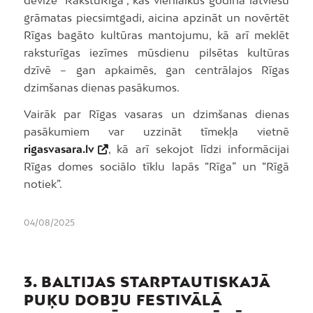
devīze “RakstuRīga”, kas vienlaikus godina latviešu
grāmatas piecsimtgadi, aicina apzināt un novērtēt
Rīgas bagāto kultūras mantojumu, kā arī meklēt
raksturīgas iezīmes mūsdienu pilsētas kultūras
dzīvē – gan apkaimēs, gan centrālajos Rīgas
dzimšanas dienas pasākumos.
Vairāk par Rīgas vasaras un dzimšanas dienas
pasākumiem var uzzināt tīmekļa vietnē
rigasvasara.lv
, kā arī sekojot līdzi informācijai
Rīgas domes sociālo tīklu lapās “Rīga” un “Rīgā
notiek”.
04/08/2025
3. BALTIJAS STARPTAUTISKAJĀ
PUĶU DOBJU FESTIVĀLĀ