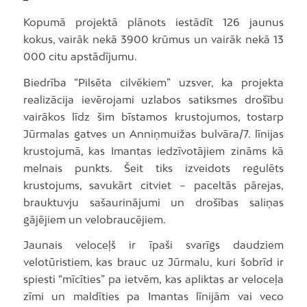
Kopumā projektā plānots iestādīt 126 jaunus
kokus, vairāk nekā 3900 krūmus un vairāk nekā 13
000 citu apstādījumu.
Biedrība “Pilsēta cilvēkiem” uzsver, ka projekta
realizācija ievērojami uzlabos satiksmes drošību
vairākos līdz šim bīstamos krustojumos, tostarp
Jūrmalas gatves un Anniņmuižas bulvāra/7. līnijas
krustojumā, kas Imantas iedzīvotājiem zināms kā
melnais punkts. Šeit tiks izveidots regulēts
krustojums, savukārt citviet – paceltās pārejas,
brauktuvju sašaurinājumi un drošības saliņas
gājējiem un velobraucējiem.
Jaunais veloceļš ir īpaši svarīgs daudziem
velotūristiem, kas brauc uz Jūrmalu, kuri šobrīd ir
spiesti “mīcīties” pa ietvēm, kas apliktas ar veloceļa
zīmi un maldīties pa Imantas līnijām vai veco