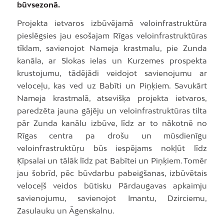
būvsezonā.
Projekta ietvaros izbūvējamā veloinfrastruktūra
pieslēgsies jau esošajam Rīgas veloinfrastruktūras
tīklam, savienojot Nameja krastmalu, pie Zunda
kanāla, ar Slokas ielas un Kurzemes prospekta
krustojumu, tādējādi veidojot savienojumu ar
veloceļu, kas ved uz Babīti un Piņķiem. Savukārt
Nameja krastmalā, atsevišķa projekta ietvaros,
paredzēta jauna gājēju un veloinfrastruktūras tilta
pār Zunda kanālu izbūve, līdz ar to nākotnē no
Rīgas centra pa drošu un mūsdienīgu
veloinfrastruktūŗu būs iespējams nokļūt līdz
Ķīpsalai un tālāk līdz pat Babītei un Piņķiem. Tomēr
jau šobrīd, pēc būvdarbu pabeigšanas, izbūvētais
veloceļš veidos būtisku Pārdaugavas apkaimju
savienojumu, savienojot Imantu, Dzirciemu,
Zasulauku un Āgenskalnu.