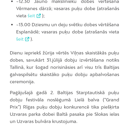
~12.30 Jauno mākslinieku dobes vērtēšana
Vērmanes dārzā; vasaras puķu dobe (atrašanās
vieta
šeit
);
~13.00 Dziesmu un deju svētku dobes vērtēšana
Esplanādē; vasaras puķu dobe (atrašanās vieta
šeit
).
Dienu iepriekš žūrija vērtēs Viļņas skaistākās puķu
dobes, savukārt 31.jūlijā dobju izvērtēšana notiks
Tallinā, kur šogad norisināsies arī visu trīs Baltijas
galvaspilsētu skaistāko puķu dobju apbalvošanas
ceremonija.
Pagājušajā gadā 2. Baltijas Starptautiskā puķu
dobju festivāla noslēgumā Lielā balva (“Grand
Prix”) Rīgas puķu dobju konkurencē tika piešķirta
Uzvaras parka dobei Baltā pasaka pie Slokas ielas
un Uzvaras bulvāra krustojuma.