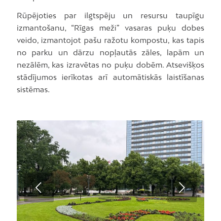
Rūpējoties par ilgtspēju un resursu taupīgu
izmantošanu, “Rīgas meži” vasaras puķu dobes
veido, izmantojot pašu ražotu kompostu, kas tapis
no parku un dārzu nopļautās zāles, lapām un
nezālēm, kas izravētas no puķu dobēm. Atsevišķos
stādījumos ierīkotas arī automātiskās laistīšanas
sistēmas.
Next