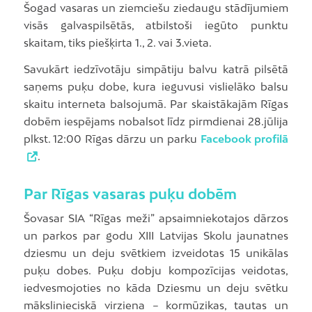
Šogad vasaras un ziemciešu ziedaugu stādījumiem
visās galvaspilsētās, atbilstoši iegūto punktu
skaitam, tiks piešķirta 1., 2. vai 3.vieta.
Savukārt iedzīvotāju simpātiju balvu katrā pilsētā
saņems puķu dobe, kura ieguvusi vislielāko balsu
skaitu interneta balsojumā. Par skaistākajām Rīgas
dobēm iespējams nobalsot līdz pirmdienai 28.jūlija
plkst. 12:00 Rīgas dārzu un parku
Facebook profilā
.
Par Rīgas vasaras puķu dobēm
Šovasar SIA “Rīgas meži” apsaimniekotajos dārzos
un parkos par godu XIII Latvijas Skolu jaunatnes
dziesmu un deju svētkiem izveidotas 15 unikālas
puķu dobes. Puķu dobju kompozīcijas veidotas,
iedvesmojoties no kāda Dziesmu un deju svētku
mākslinieciskā virziena – kormūzikas, tautas un