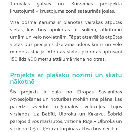
Jūrmalas gatves un Kurzemes prospekta
krustojumā – krustojuma zonā sašaurinās joslas.
Visa posma garumā ir plānotas vairākas atpūtas
vietas, kas būs aprīkotas ar soliem, atkritumu
urnām un velo novietnēm. Tāpat atsevišķās atpūtas
vietās būs pieejams dzeramā ūdens krāns un velo
remonta stacija. Atpūtas vietas plānotas aptuveni
150 līdz 400 metru attālumā viena no otras.
Projekts ar plašāku nozīmi un skatu
nākotnē
Šis projekts ir daļa no Eiropas Savienības
Atveseļošanas un noturības mehānisma plāna, kas
paredz izveidot reģionālus veloceļus trijos
virzienos: uz Babīti, Ulbroku un Ķekavu. Šobrīd
pārējos divos maršrutos, virzienā Rīga – Ulbroka un
virzienā Rīga – Ķekava turpinās aktīva būvniecība.