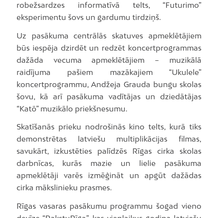
robežsardzes informatīvā telts, “Futurimo”
eksperimentu šovs un gardumu tirdziņš.
Uz pasākuma centrālās skatuves apmeklētājiem
būs iespēja dzirdēt un redzēt koncertprogrammas
dažāda vecuma apmeklētājiem – muzikālā
raidījuma pašiem mazākajiem “Ukulele”
koncertprogrammu, Andžeja Grauda bungu skolas
šovu, kā arī pasākuma vadītājas un dziedātājas
“Katō” muzikālo priekšnesumu.
Skatīšanās prieku nodrošinās kino telts, kurā tiks
demonstrētas latviešu multiplikācijas filmas,
savukārt, izkustēties palīdzēs Rīgas cirka skolas
darbnīcas, kurās mazie un lielie pasākuma
apmeklētāji varēs izmēģināt un apgūt dažādas
cirka mākslinieku prasmes.
Rīgas vasaras pasākumu programmu šogad vieno