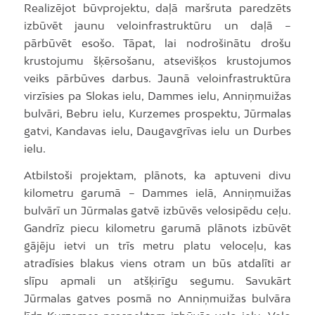
Realizējot būvprojektu, daļā maršruta paredzēts
izbūvēt jaunu veloinfrastruktūru un daļā –
pārbūvēt esošo. Tāpat, lai nodrošinātu drošu
krustojumu šķērsošanu, atsevišķos krustojumos
veiks pārbūves darbus. Jaunā veloinfrastruktūra
virzīsies pa Slokas ielu, Dammes ielu, Anniņmuižas
bulvāri, Bebru ielu, Kurzemes prospektu, Jūrmalas
gatvi, Kandavas ielu, Daugavgrīvas ielu un Durbes
ielu.
Atbilstoši projektam, plānots, ka aptuveni divu
kilometru garumā – Dammes ielā, Anniņmuižas
bulvārī un Jūrmalas gatvē izbūvēs velosipēdu ceļu.
Gandrīz piecu kilometru garumā plānots izbūvēt
gājēju ietvi un trīs metru platu veloceļu, kas
atradīsies blakus viens otram un būs atdalīti ar
slīpu apmali un atšķirīgu segumu. Savukārt
Jūrmalas gatves posmā no Anniņmuižas bulvāra