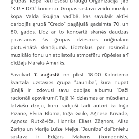
grupas “Kopā Reti Esošu Draugu Organizācija” jeb
“K.R.E.D.O.” koncertu. Grupas sastāvu veido mūziķu
kopa Valda Skujiņa vadībā, kas savulaik aktīvi
darbojās grupā “Credo” pagājušā gadsimta 70. un
80. gados. Līdz ar to koncertā skanēs daudzas
pazīstamas šīs grupas dziesmas oriģinālam
pietuvinātā skanējumā. Līdztekus par rosinošu
muzikālo fonu un atbilstošu atmosfēru rūpēsies arī
dīdžejs Mareks Ameriks.
Savukārt
7. augustā
no plkst. 18.00 Kalnciema
kvartālā uzstāsies grupa “Jaunība”, kura nupat
jūnijā ir izdevusi savu debijas albumu “Daži
racionāli apsvērumi”. Tajā 14 dziesmas ar mūsdienu
latviešu dzeju, kuru radījuši tādi autori kā Inga
Pizāne, Elvīra Bloma, Inga Gaile, Agnese Krivade,
Agnese Rutkēviča, Henriks Eliass Zēgners, Alise
Zariņa un Marija Luīze Meļķe. “Jaunība” dalībnieku
sastāvā ir Edgars Mākens (komponists,