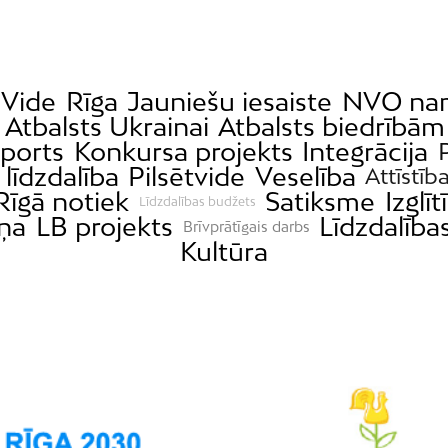
Vide
Rīga
Jauniešu iesaiste
NVO na
Atbalsts Ukrainai
Atbalsts biedrībām
ports
Konkursa projekts
Integrācija
P
 līdzdalība
Pilsētvide
Veselība
Attīstīb
Rīgā notiek
Satiksme
Izglīt
Līdzdalības budžets
ņa
LB projekts
Līdzdalība
Brīvprātīgais darbs
Kultūra