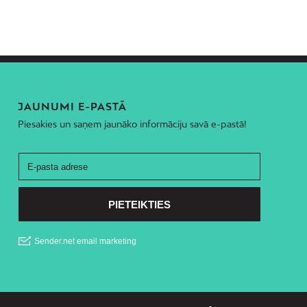
Teika
Torņakalns
Trīsciems
Vecāķi
Vecdaugava
JAUNUMI E-PASTĀ
Vecmīlgrāvis
Piesakies un saņem jaunāko informāciju savā e-pastā!
Vecpilsēta
Voleri
Zasulauks
Ziepniekkalns
Zolitūde