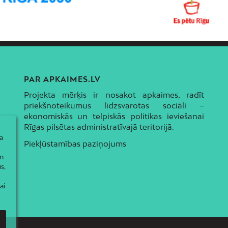
PAR APKAIMES.LV
Projekta mērķis ir nosakot apkaimes, radīt
priekšnoteikumus līdzsvarotas sociāli –
ekonomiskās un telpiskās politikas ieviešanai
Rīgas pilsētas administratīvajā teritorijā.
a
Piekļūstamības paziņojums
ām
s,
ai