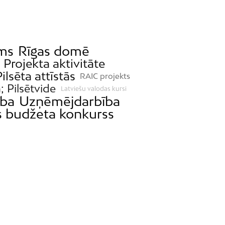
Mežciems
Mīlgrāvis
Mūkupurvs
ms
Rīgas domē
Pētersala-Andrejsala
Projekta aktivitāte
Pleskodāle
ilsēta attīstās
RAIC projekts
a; Pilsētvide
Pļavnieki
Latviešu valodas kursi
ība
Uzņēmējdarbība
Purvciems
s budžeta konkurss
Rumbula
Salas
Sarkandaugava
Skanste
Spilve
Suži
Šampēteris
Šķirotava