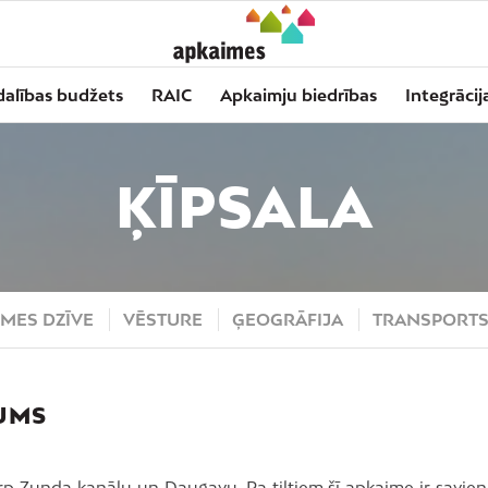
dalības budžets
RAIC
Apkaimju biedrības
Integrācij
ĶĪPSALA
MES DZĪVE
VĒSTURE
ĢEOGRĀFIJA
TRANSPORT
UMS
rp Zunda kanālu un Daugavu. Pa tiltiem šī apkaime ir savien