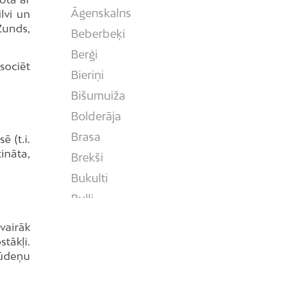
Āgenskalns
lvi un
Zunds,
Beberbeķi
Berģi
asociēt
Bieriņi
Bišumuiža
Bolderāja
Brasa
 (t.i.
ināta,
Brekši
Bukulti
Buļļi
Centrs
 vairāk
Čiekurkalns
tākļi.
tsūdeņu
Daugavgrīva
Dārzciems
Dārziņi