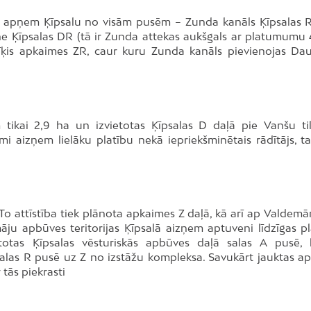
ļas apņem Ķīpsalu no visām pusēm – Zunda kanāls Ķīpsalas 
ne Ķīpsalas DR (tā ir Zunda attekas aukšgals ar platumumu
īķis apkaimes ZR, caur kuru Zunda kanāls pievienojas Da
 tikai 2,9 ha un izvietotas Ķīpsalas D daļā pie Vanšu ti
umi aizņem lielāku platību nekā iepriekšminētais rādītājs, ta
To attīstība tiek plānota apkaimes Z daļā, kā arī ap Valdemār
ju apbūves teritorijas Ķīpsalā aizņem aptuveni līdzīgas pl
ietotas Ķīpsalas vēsturiskās apbūves daļā salas A pusē,
t salas R pusē uz Z no izstāžu kompleksa. Savukārt jauktas a
 tās piekrasti