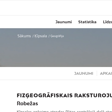
Jaunumi
Statistika
Līdz
Sākums
Ķīpsala
/
/
Ģeogrāfija
JAUNUMI
APKAI
FIZĢEOGRĀFISKAIS RAKSTUROJ
Robežas
Ķīpsalas apkaime atrodas Rīgas centrālajā daļā sta