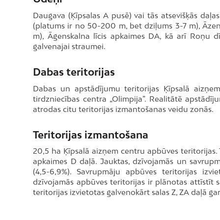
Daugava (Ķīpsalas A pusē) vai tās atsevišķās da
(platums ir no 50-200 m, bet dziļums 3-7 m), Āze
m), Āgenskalna līcis apkaimes DA, kā arī Roņu d
galvenajai straumei.
Dabas teritorijas
Dabas un apstādījumu teritorijas Ķīpsalā aizņem
tirdzniecības centra „Olimpija”. Realitātē apstādīj
atrodas citu teritorijas izmantošanas veidu zonās.
Teritorijas izmantošana
20,5 ha Ķīpsalā aizņem centru apbūves teritorijas. 
apkaimes D daļā. Jauktas, dzīvojamās un savrupmā
(4,5-6,9%). Savrupmāju apbūves teritorijas izv
dzīvojamās apbūves teritorijas ir plānotas attīstī
teritorijas izvietotas galvenokārt salas Z, ZA daļā gar