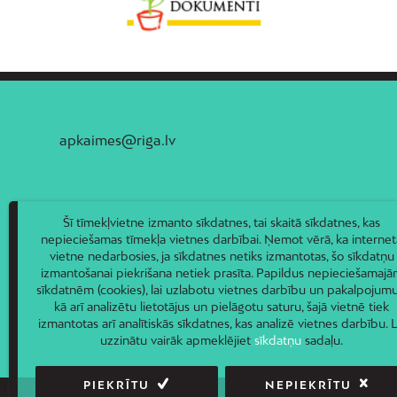
apkaimes@riga.lv
Šī tīmekļvietne izmanto sīkdatnes, tai skaitā sīkdatnes, kas
nepieciešamas tīmekļa vietnes darbībai. Ņemot vērā, ka internet
vietne nedarbosies, ja sīkdatnes netiks izmantotas, šo sīkdatņu
izmantošanai piekrišana netiek prasīta. Papildus nepieciešamaj
sīkdatnēm (cookies), lai uzlabotu vietnes darbību un pakalpojumu
kā arī analizētu lietotājus un pielāgotu saturu, šajā vietnē tiek
izmantotas arī analītiskās sīkdatnes, kas analizē vietnes darbību. L
uzzinātu vairāk apmeklējiet
sīkdatņu
sadaļu.
PIEKRĪTU
NEPIEKRĪTU