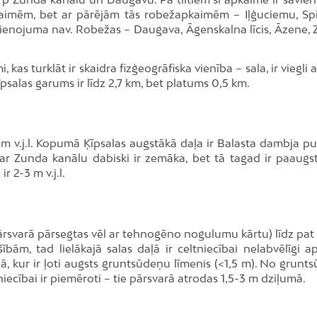
kaimēm, bet ar pārējām tās robežapkaimēm – Iļģuciemu, Spi
vienojuma nav. Robežas – Daugava, Āgenskalna līcis, Āzene, 
 kas turklāt ir skaidra fizģeogrāfiska vienība – sala, ir viegli 
psalas garums ir līdz 2,7 km, bet platums 0,5 km.
 v.j.l. Kopumā Ķīpsalas augstākā daļa ir Balasta dambja pusē
 gar Zunda kanālu dabiski ir zemāka, bet tā tagad ir paaugst
r 2-3 m v.j.l.
 pārsvarā pārsegtas vēl ar tehnogēno nogulumu kārtu) līdz pat
m, tad lielākajā salas daļā ir celtniecībai nelabvēlīgi aps
alā, kur ir ļoti augsts gruntsūdeņu līmenis (<1,5 m). No grun
tniecībai ir piemēroti – tie pārsvarā atrodas 1,5-3 m dziļumā.