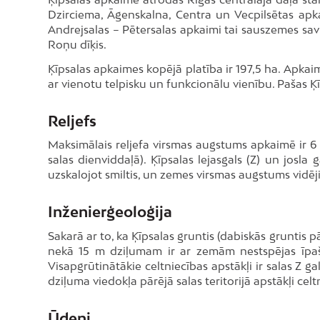
Dzirciema, Āgenskalna, Centra un Vecpilsētas ap
Andrejsalas – Pētersalas apkaimi tai sauszemes sa
Roņu dīķis.
Ķīpsalas apkaimes kopējā platība ir 197,5 ha. Apkaimi,
ar vienotu telpisku un funkcionālu vienību. Pašas Ķī
Reljefs
Maksimālais reljefa virsmas augstums apkaimē ir 6 m
salas dienviddaļā). Ķīpsalas lejasgals (Z) un josla
uzskalojot smiltis, un zemes virsmas augstums vidēji i
Inženierģeoloģija
Sakarā ar to, ka Ķīpsalas gruntis (dabiskās gruntis
nekā 15 m dziļumam ir ar zemām nestspējas īpašībā
Visapgrūtinātākie celtniecības apstākļi ir salas Z g
dziļuma viedokļa pārējā salas teritorijā apstākļi cel
Ūdeņi