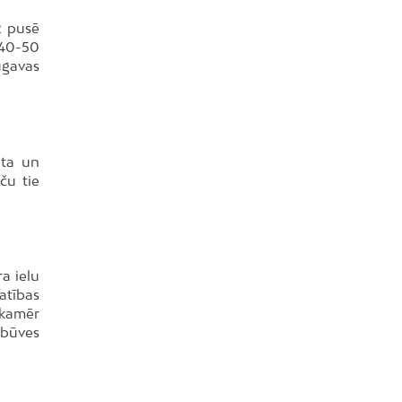
Dreiliņi
R pusē
Dzirciems
 40-50
ugavas
Grīziņkalns
Iļģuciems
Imanta
Jaunciems
lta un
Jugla
ču tie
Katlakalns
Kleisti
Kundziņsala
a ielu
Ķengarags
atības
 kamēr
Ķīpsala
pbūves
Mangaļsala
Latgale
Mežaparks