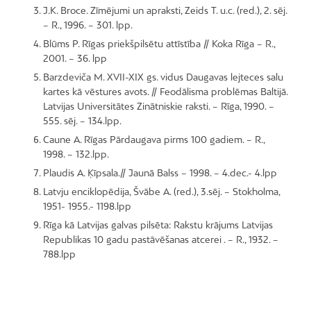
J.K. Broce. Zīmējumi un apraksti, Zeids T. u.c. (red.), 2. sēj.
– R., 1996. – 301. lpp.
Blūms P. Rīgas priekšpilsētu attīstība // Koka Rīga – R.,
2001. – 36. lpp
Barzdeviča M. XVII-XIX gs. vidus Daugavas lejteces salu
kartes kā vēstures avots. // Feodālisma problēmas Baltijā.
Latvijas Universitātes Zinātniskie raksti. – Rīga, 1990. –
555. sēj. – 134.lpp.
Caune A. Rīgas Pārdaugava pirms 100 gadiem. – R.,
1998. – 132.lpp.
Plaudis A. Ķīpsala.// Jaunā Balss – 1998. – 4.dec.- 4.lpp
Latvju enciklopēdija, Švābe A. (red.), 3.sēj. – Stokholma,
1951- 1955.- 1198.lpp
Rīga kā Latvijas galvas pilsēta: Rakstu krājums Latvijas
Republikas 10 gadu pastāvēšanas atcerei . – R., 1932. –
788.lpp