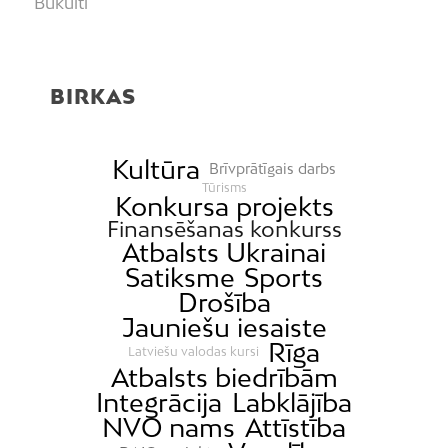
Bukulti
Buļļi
Centrs
BIRKAS
Čiekurkalns
Daugavgrīva
Dārzciems
Kultūra
Brīvprātīgais darbs
Tūrisms
Dārziņi
Konkursa projekts
Finansēšanas konkurss
Dreiliņi
Atbalsts Ukrainai
Dzirciems
Satiksme
Sports
Grīziņkalns
Drošība
Jauniešu iesaiste
Iļģuciems
Rīga
Latviešu valodas kursi
Imanta
Atbalsts biedrībām
Jaunciems
Integrācija
Labklājība
Jugla
NVO nams
Attīstība