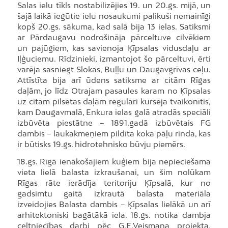
Salas ielu tīkls nostabilizējies 19. un 20.gs. mijā, un
šajā laikā iegūtie ielu nosaukumi palikuši nemainīgi
kopš 20.gs. sākuma, kad salā bija 13 ielas. Satiksmi
ar Pārdaugavu nodrošināja pārceltuve cilvēkiem
un pajūgiem, kas savienoja Ķīpsalas vidusdaļu ar
Iļģuciemu. Rīdzinieki, izmantojot šo pārceltuvi, ērti
varēja sasniegt Slokas, Buļļu un Daugavgrīvas ceļu.
Attīstīta bija arī ūdens satiksme ar citām Rīgas
daļām, jo līdz Otrajam pasaules karam no Ķīpsalas
uz citām pilsētas daļām regulāri kursēja tvaikonītis,
kam Daugavmalā, Enkura ielas galā atradās speciāli
izbūvēta piestātne – 1891.gadā izbūvētais FG
dambis – laukakmeņiem pildīta koka pāļu rinda, kas
ir būtisks 19.gs. hidrotehnisko būvju piemērs.
18.gs. Rīgā ienākošajiem kuģiem bija nepieciešama
vieta lielā balasta izkraušanai, un šim nolūkam
Rīgas rāte ierādīja teritoriju Ķīpsalā, kur no
gadsimtu gaitā izkrautā balasta materiāla
izveidojies Balasta dambis – Ķīpsalas lielākā un arī
arhitektoniski bagātākā iela. 18.gs. notika dambja
celtniecības darbi pēc G.E.Veismaņa projekta,