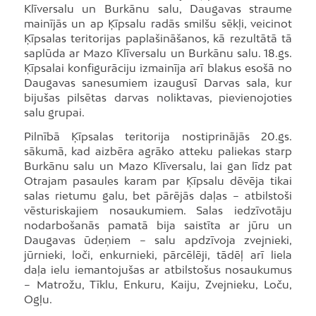
Klīversalu un Burkānu salu, Daugavas straume
mainījās un ap Ķīpsalu radās smilšu sēkļi, veicinot
Ķīpsalas teritorijas paplašināšanos, kā rezultātā tā
saplūda ar Mazo Klīversalu un Burkānu salu. 18.gs.
Ķīpsalai konfigurāciju izmainīja arī blakus esošā no
Daugavas sanesumiem izaugusī Darvas sala, kur
bijušas pilsētas darvas noliktavas, pievienojoties
salu grupai.
Pilnībā Ķīpsalas teritorija nostiprinājās 20.gs.
sākumā, kad aizbēra agrāko atteku paliekas starp
Burkānu salu un Mazo Klīversalu, lai gan līdz pat
Otrajam pasaules karam par Ķīpsalu dēvēja tikai
salas rietumu galu, bet pārējās daļas – atbilstoši
vēsturiskajiem nosaukumiem. Salas iedzīvotāju
nodarbošanās pamatā bija saistīta ar jūru un
Daugavas ūdeņiem – salu apdzīvoja zvejnieki,
jūrnieki, loči, enkurnieki, pārcēlēji, tādēļ arī liela
daļa ielu iemantojušas ar atbilstošus nosaukumus
– Matrožu, Tīklu, Enkuru, Kaiju, Zvejnieku, Loču,
Ogļu.