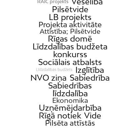
Veselība
Katlakalns
RAIC projekts
Pilsētvide
Kleisti
LB projekts
Kundziņsala
Projekta aktivitāte
Attīstība; Pilsētvide
Ķengarags
Rīgas domē
Ķīpsala
Līdzdalības budžeta
Mangaļsala
konkurss
Sociālais atbalsts
Latgale
Izglītība
Līdzdalības budžets
Mežaparks
NVO ziņa
Sabiedrība
Mežciems
Sabiedrības
Mīlgrāvis
līdzdalība
Ekonomika
Mūkupurvs
Uzņēmējdarbība
Pētersala-Andrejsala
Rīgā notiek
Vide
Pleskodāle
Pilsēta attīstās
Pļavnieki