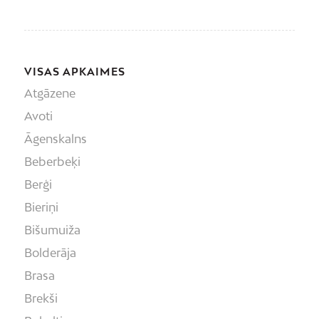
VISAS APKAIMES
Atgāzene
Avoti
Āgenskalns
Beberbeķi
Berģi
Bieriņi
Bišumuiža
Bolderāja
Brasa
Brekši