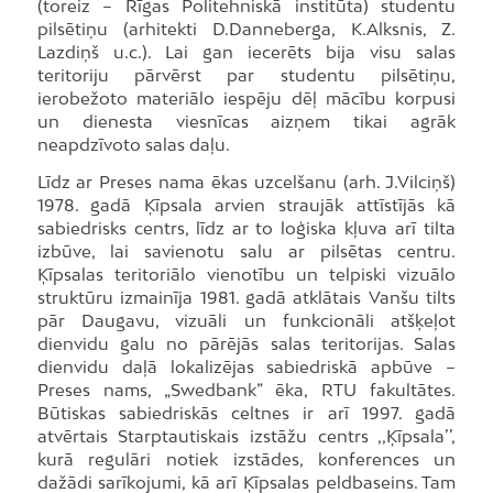
(toreiz – Rīgas Politehniskā institūta) studentu
pilsētiņu (arhitekti D.Danneberga, K.Alksnis, Z.
Lazdiņš u.c.). Lai gan iecerēts bija visu salas
teritoriju pārvērst par studentu pilsētiņu,
ierobežoto materiālo iespēju dēļ mācību korpusi
un dienesta viesnīcas aizņem tikai agrāk
neapdzīvoto salas daļu.
Līdz ar Preses nama ēkas uzcelšanu (arh. J.Vilciņš)
1978. gadā Ķīpsala arvien straujāk attīstījās kā
sabiedrisks centrs, līdz ar to loģiska kļuva arī tilta
izbūve, lai savienotu salu ar pilsētas centru.
Ķīpsalas teritoriālo vienotību un telpiski vizuālo
struktūru izmainīja 1981. gadā atklātais Vanšu tilts
pār Daugavu, vizuāli un funkcionāli atšķeļot
dienvidu galu no pārējās salas teritorijas. Salas
dienvidu daļā lokalizējas sabiedriskā apbūve –
Preses nams, „Swedbank” ēka, RTU fakultātes.
Būtiskas sabiedriskās celtnes ir arī 1997. gadā
atvērtais Starptautiskais izstāžu centrs ,,Ķīpsala’’,
kurā regulāri notiek izstādes, konferences un
dažādi sarīkojumi, kā arī Ķīpsalas peldbaseins. Tam