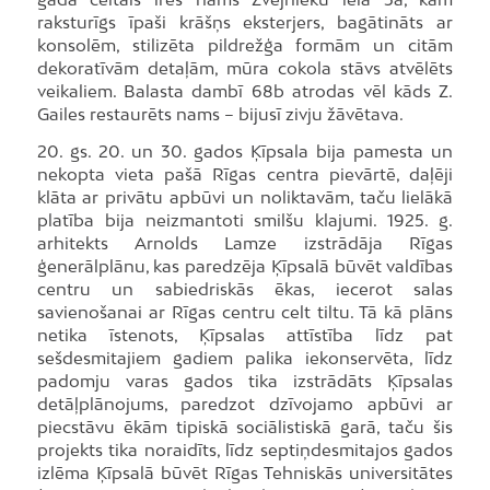
raksturīgs īpaši krāšņs eksterjers, bagātināts ar
konsolēm, stilizēta pildrežģa formām un citām
dekoratīvām detaļām, mūra cokola stāvs atvēlēts
veikaliem. Balasta dambī 68b atrodas vēl kāds Z.
Gailes restaurēts nams – bijusī zivju žāvētava.
20. gs. 20. un 30. gados Ķīpsala bija pamesta un
nekopta vieta pašā Rīgas centra pievārtē, daļēji
klāta ar privātu apbūvi un noliktavām, taču lielākā
platība bija neizmantoti smilšu klajumi. 1925. g.
arhitekts Arnolds Lamze izstrādāja Rīgas
ģenerālplānu, kas paredzēja Ķīpsalā būvēt valdības
centru un sabiedriskās ēkas, iecerot salas
savienošanai ar Rīgas centru celt tiltu. Tā kā plāns
netika īstenots, Ķīpsalas attīstība līdz pat
sešdesmitajiem gadiem palika iekonservēta, līdz
padomju varas gados tika izstrādāts Ķīpsalas
detāļplānojums, paredzot dzīvojamo apbūvi ar
piecstāvu ēkām tipiskā sociālistiskā garā, taču šis
projekts tika noraidīts, līdz septiņdesmitajos gados
izlēma Ķīpsalā būvēt Rīgas Tehniskās universitātes