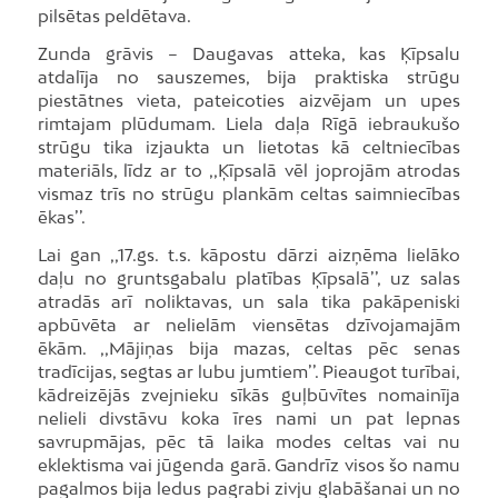
pilsētas peldētava.
Zunda grāvis – Daugavas atteka, kas Ķīpsalu
atdalīja no sauszemes, bija praktiska strūgu
piestātnes vieta, pateicoties aizvējam un upes
rimtajam plūdumam. Liela daļa Rīgā iebraukušo
strūgu tika izjaukta un lietotas kā celtniecības
materiāls, līdz ar to ,,Ķīpsalā vēl joprojām atrodas
vismaz trīs no strūgu plankām celtas saimniecības
ēkas’’.
Lai gan ,,17.gs. t.s. kāpostu dārzi aizņēma lielāko
daļu no gruntsgabalu platības Ķīpsalā’’, uz salas
atradās arī noliktavas, un sala tika pakāpeniski
apbūvēta ar nelielām viensētas dzīvojamajām
ēkām. ,,Mājiņas bija mazas, celtas pēc senas
tradīcijas, segtas ar lubu jumtiem’’. Pieaugot turībai,
kādreizējās zvejnieku sīkās guļbūvītes nomainīja
nelieli divstāvu koka īres nami un pat lepnas
savrupmājas, pēc tā laika modes celtas vai nu
eklektisma vai jūgenda garā. Gandrīz visos šo namu
pagalmos bija ledus pagrabi zivju glabāšanai un no