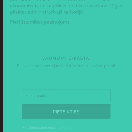
ekonomiskās un telpiskās politikas ieviešanai Rīgas
pilsētas administratīvajā teritorijā.
Piekļūstamības paziņojums
JAUNUMI E-PASTĀ
Piesakies un saņem jaunāko informāciju savā e-pastā!