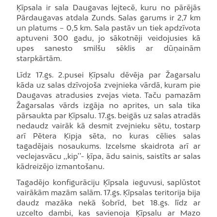
Ķīpsala ir sala Daugavas lejtecē, kuru no pārējās
Pārdaugavas atdala Zunds. Salas garums ir 2,7 km
un platums – 0,5 km. Sala pastāv un tiek apdzīvota
aptuveni 300 gadu, jo sākotnēji veidojusies kā
upes sanesto smilšu sēklis ar dūņainām
starpkārtām.
Līdz 17.gs. 2.pusei Ķīpsalu dēvēja par Žagarsalu
kāda uz salas dzīvojoša zvejnieka vārdā, kuram pie
Daugavas atradusies zvejas vieta. Taču pamazām
Žagarsalas vārds izgāja no aprites, un sala tika
pārsaukta par Ķīpsalu. 17.gs. beigās uz salas atradās
nedaudz vairāk kā desmit zvejnieku sētu, tostarp
arī Pētera Ķipja sēta, no kuras cēlies salas
tagadējais nosaukums. Izcelsme skaidrota arī ar
veclejasvācu ,,kip’’- ķīpa, ādu sainis, saistīts ar salas
kādreizējo izmantošanu.
Tagadējo konfigurāciju Ķīpsala ieguvusi, saplūstot
vairākām mazām salām. 17.gs. Ķīpsalas teritorija bija
daudz mazāka nekā šobrīd, bet 18.gs. līdz ar
uzcelto dambi, kas savienoja Ķīpsalu ar Mazo