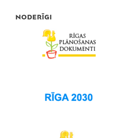
Purvciems
Rumbula
NODERĪGI
Salas
Sarkandaugava
Skanste
Spilve
Suži
Šampēteris
Šķirotava
Teika
Torņakalns
Trīsciems
Vecāķi
Vecdaugava