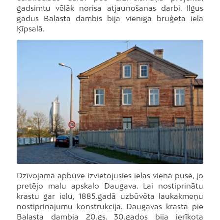
gadsimtu vēlāk norisa atjaunošanas darbi. Ilgus
gadus Balasta dambis bija vienīgā bruģētā iela
Ķīpsalā.
Foto: I.Kublins
Dzīvojamā apbūve izvietojusies ielas vienā pusē, jo
pretējo malu apskalo Daugava. Lai nostiprinātu
krastu gar ielu, 1885.gadā uzbūvēta laukakmeņu
nostiprinājumu konstrukcija. Daugavas krastā pie
Balasta dambja 20.gs. 30.gados bija ierīkota