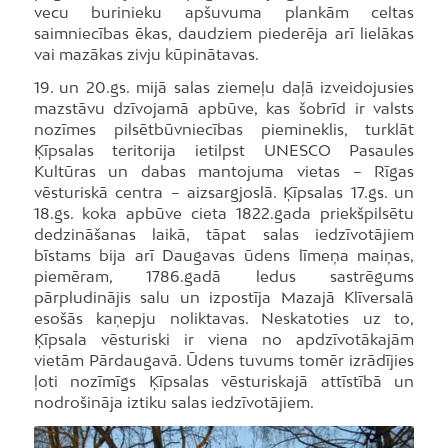
vecu burinieku apšuvuma plankām celtas
saimniecības ēkas, daudziem piederēja arī lielākas
vai mazākas zivju kūpinātavas.
19. un 20.gs. mijā salas ziemeļu daļā izveidojusies
mazstāvu dzīvojamā apbūve, kas šobrīd ir valsts
nozīmes pilsētbūvniecības piemineklis, turklāt
Ķīpsalas teritorija ietilpst UNESCO Pasaules
Kultūras un dabas mantojuma vietas – Rīgas
vēsturiskā centra – aizsargjoslā. Ķīpsalas 17.gs. un
18.gs. koka apbūve cieta 1822.gada priekšpilsētu
dedzināšanas laikā, tāpat salas iedzīvotājiem
bīstams bija arī Daugavas ūdens līmeņa maiņas,
piemēram, 1786.gadā ledus sastrēgums
pārpludinājis salu un izpostīja Mazajā Klīversalā
esošās kaņepju noliktavas. Neskatoties uz to,
Ķīpsala vēsturiski ir viena no apdzīvotākajām
vietām Pārdaugavā. Ūdens tuvums tomēr izrādījies
ļoti nozīmīgs Ķīpsalas vēsturiskajā attīstībā un
nodrošināja iztiku salas iedzīvotājiem.