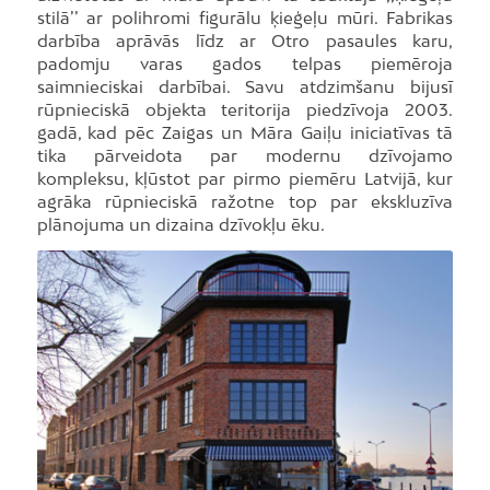
stilā’’ ar polihromi figurālu ķieģeļu mūri. Fabrikas
darbība aprāvās līdz ar Otro pasaules karu,
padomju varas gados telpas piemēroja
saimnieciskai darbībai. Savu atdzimšanu bijusī
rūpnieciskā objekta teritorija piedzīvoja 2003.
gadā, kad pēc Zaigas un Māra Gaiļu iniciatīvas tā
tika pārveidota par modernu dzīvojamo
kompleksu, kļūstot par pirmo piemēru Latvijā, kur
agrāka rūpnieciskā ražotne top par ekskluzīva
plānojuma un dizaina dzīvokļu ēku.
Foto: I.Kublins