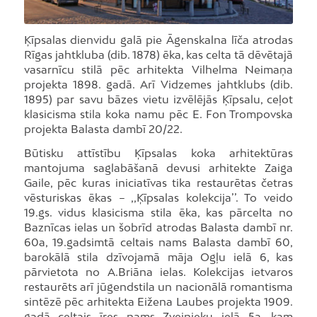
Ķīpsalas dienvidu galā pie Āgenskalna līča atrodas
Rīgas jahtkluba (dib. 1878) ēka, kas celta tā dēvētajā
vasarnīcu stilā pēc arhitekta Vilhelma Neimaņa
projekta 1898. gadā. Arī Vidzemes jahtklubs (dib.
1895) par savu bāzes vietu izvēlējās Ķīpsalu, ceļot
klasicisma stila koka namu pēc E. Fon Trompovska
projekta Balasta dambī 20/22.
Būtisku attīstību Ķīpsalas koka arhitektūras
mantojuma saglabāšanā devusi arhitekte Zaiga
Gaile, pēc kuras iniciatīvas tika restaurētas četras
vēsturiskas ēkas – ,,Ķīpsalas kolekcija’’. To veido
19.gs. vidus klasicisma stila ēka, kas pārcelta no
Baznīcas ielas un šobrīd atrodas Balasta dambī nr.
60a, 19.gadsimtā celtais nams Balasta dambī 60,
barokālā stila dzīvojamā māja Ogļu ielā 6, kas
pārvietota no A.Briāna ielas. Kolekcijas ietvaros
restaurēts arī jūgendstila un nacionālā romantisma
sintēzē pēc arhitekta Eižena Laubes projekta 1909.
gadā celtais īres nams Zvejnieku ielā 5a, kam