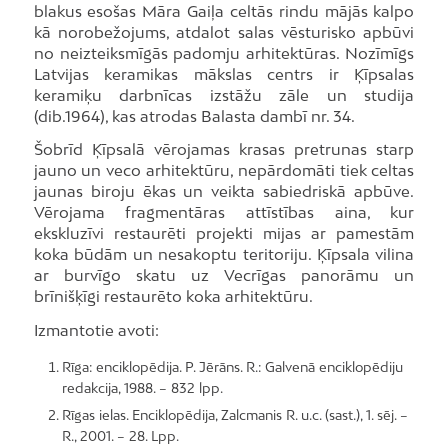
blakus esošas Māra Gaiļa celtās rindu mājās kalpo
kā norobežojums, atdalot salas vēsturisko apbūvi
no neizteiksmīgās padomju arhitektūras. Nozīmīgs
Latvijas keramikas mākslas centrs ir Ķīpsalas
keramiķu darbnīcas izstāžu zāle un studija
(dib.1964), kas atrodas Balasta dambī nr. 34.
Šobrīd Ķīpsalā vērojamas krasas pretrunas starp
jauno un veco arhitektūru, nepārdomāti tiek celtas
jaunas biroju ēkas un veikta sabiedriskā apbūve.
Vērojama fragmentāras attīstības aina, kur
ekskluzīvi restaurēti projekti mijas ar pamestām
koka būdām un nesakoptu teritoriju. Ķīpsala vilina
ar burvīgo skatu uz Vecrīgas panorāmu un
brīnišķīgi restaurēto koka arhitektūru.
Izmantotie avoti:
Rīga: enciklopēdija. P. Jērāns. R.: Galvenā enciklopēdiju
redakcija, 1988. – 832 lpp.
Rīgas ielas. Enciklopēdija, Zalcmanis R. u.c. (sast.), 1. sēj. –
R., 2001. – 28. Lpp.