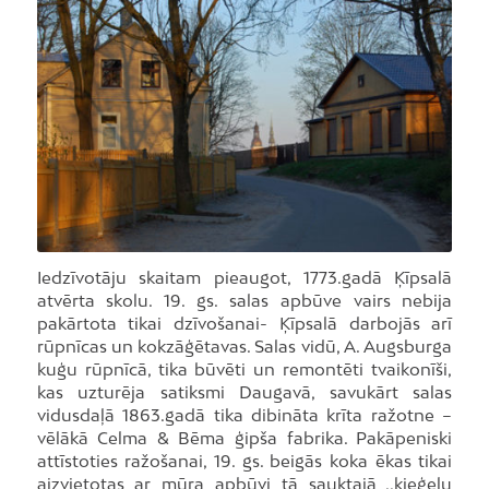
Foto: I.Kublins
Iedzīvotāju skaitam pieaugot, 1773.gadā Ķīpsalā
atvērta skolu. 19. gs. salas apbūve vairs nebija
pakārtota tikai dzīvošanai- Ķīpsalā darbojās arī
rūpnīcas un kokzāģētavas. Salas vidū, A. Augsburga
kuģu rūpnīcā, tika būvēti un remontēti tvaikonīši,
kas uzturēja satiksmi Daugavā, savukārt salas
vidusdaļā 1863.gadā tika dibināta krīta ražotne –
vēlākā Celma & Bēma ģipša fabrika. Pakāpeniski
attīstoties ražošanai, 19. gs. beigās koka ēkas tikai
aizvietotas ar mūra apbūvi tā sauktajā ,,ķieģeļu