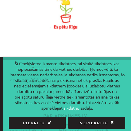
Vecmīlgrāvis
Vecpilsēta
Voleri
Zasulauks
Ziepniekkalns
Zolitūde
Šī tīmekļvietne izmanto sīkdatnes, tai skaitā sīkdatnes, kas
nepieciešamas tīmekļa vietnes darbībai. Ņemot vērā, ka
interneta vietne nedarbosies, ja sīkdatnes netiks izmantotas, šo
apkaimes@riga.lv
sīkdatņu izmantošanai piekrišana netiek prasīta. Papildus
nepieciešamajām sīkdatnēm (cookies), lai uzlabotu vietnes
darbību un pakalpojumus, kā arī analizētu lietotājus un
pielāgotu saturu, šajā vietnē tiek izmantotas arī analītiskās
sīkdatnes, kas analizē vietnes darbību. Lai uzzinātu vairāk
apmeklējiet
sīkdatņu
sadaļu.
PAR APKAIMES.LV
PIEKRĪTU
NEPIEKRĪTU
Projekta mērķis ir nosakot apkaimes, radīt
priekšnoteikumus līdzsvarotas sociāli –