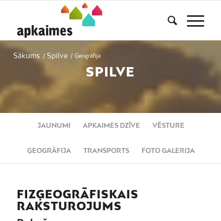
Sākums
Spilve
/
/
Ģeogrāfija
SPILVE
JAUNUMI
APKAIMES DZĪVE
VĒSTURE
ĢEOGRĀFIJA
TRANSPORTS
FOTO GALERIJA
FIZĢEOGRĀFISKAIS
RAKSTUROJUMS