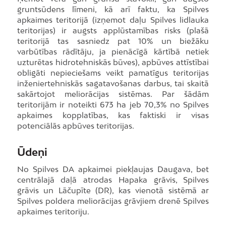
gruntsūdens līmeni, kā arī faktu, ka Spilves
apkaimes teritorijā (izņemot daļu Spilves lidlauka
teritorijas) ir augsts applūstamības risks (plašā
teritorijā tas sasniedz pat 10% un biežāku
varbūtības rādītāju, ja pienācīgā kārtībā netiek
uzturētas hidrotehniskās būves), apbūves attīstībai
obligāti nepieciešams veikt pamatīgus teritorijas
inženiertehniskās sagatavošanas darbus, tai skaitā
sakārtojot meliorācijas sistēmas. Par šādām
teritorijām ir noteikti 673 ha jeb 70,3% no Spilves
apkaimes kopplatības, kas faktiski ir visas
potenciālās apbūves teritorijas.
Ūdeņi
No Spilves DA apkaimei piekļaujas Daugava, bet
centrālajā daļā atrodas Hapaka grāvis, Spilves
grāvis un Lāčupīte (DR), kas vienotā sistēmā ar
Spilves poldera meliorācijas grāvjiem drenē Spilves
apkaimes teritoriju.