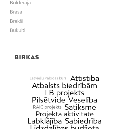
Bolderāja
Brasa
Brekši
Bukulti
Buļļi
Centrs
BIRKAS
Čiekurkalns
Daugavgrīva
Dārzciems
Attīstība
Latviešu valodas kursi
Atbalsts biedrībām
Dārziņi
LB projekts
Dreiliņi
Pilsētvide
Veselība
Dzirciems
Satiksme
RAIC projekts
Projekta aktivitāte
Grīziņkalns
Labklājība
Sabiedrība
Iļģuciems
Līdzdalības budžeta