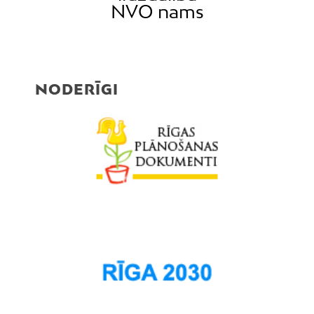
Pētersala-Andrejsala
NVO nams
Pleskodāle
Pļavnieki
Purvciems
NODERĪGI
Rumbula
Salas
Sarkandaugava
Skanste
Spilve
Suži
Šampēteris
Šķirotava
Teika
Torņakalns