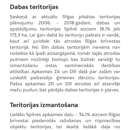
Dabas teritorijas
Saskaņā ar aktuālo Rīgas pilsētas teritorijas
plānojumu 2006. − 2018.gadam, dabas un
apstādījumu teritorijas Spilvē aizņem 18,1% jeb
173,3 ha, Lai gan dabā šo teritoriju pašreiz ir vairāk,
kaut arī juridiski tās atrodas Rīgas brīvostas
teritorijā. No šīm dabas teritorijām neviena nav
noteikta kā īpaši aizsargājamā, tomēr tajās atrodas
putniem nozīmīgi biotopi, kas būtiski sarežģī to
izmantošanu ostas saimnieciskās darbības
attīstībai. Apkaimes ZA un DR daļā par zaļām var
uzskatīt pašreizējo ģimenes dārziņu teritorijas.
Pašos apkaimes ZR un DR atrodas arī atsevišķi
mežu puduri, bet pārējās dabas teritorijas ir pļavas.
Teritorijas izmantošana
Lielāko Spilves apkaimes daļu – 34,1% aizņem Rīgas
brīvostai piederošās ražošanas un rūpniecības
objektu teritorijas, tai skaitā lielākā daļa no