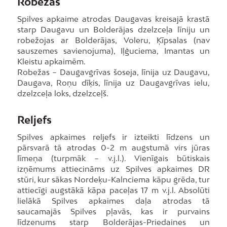
Robežas
Spilves apkaime atrodas Daugavas kreisajā krastā
starp Daugavu un Bolderājas dzelzceļa līniju un
robežojas ar Bolderājas, Voleru, Ķīpsalas (nav
sauszemes savienojuma), Iļģuciema, Imantas un
Kleistu apkaimēm.
Robežas − Daugavgrīvas šoseja, līnija uz Daugavu,
Daugava, Roņu dīķis, līnija uz Daugavgrīvas ielu,
dzelzceļa loks, dzelzceļš.
Reljefs
Spilves apkaimes reljefs ir izteikti līdzens un
pārsvarā tā atrodas 0-2 m augstumā virs jūras
līmeņa (turpmāk − v.j.l.). Vienīgais būtiskais
izņēmums attiecināms uz Spilves apkaimes DR
stūri, kur sākas Nordeķu-Kalnciema kāpu grēda, tur
attiecīgi augstākā kāpa paceļas 17 m v.j.l. Absolūti
lielākā Spilves apkaimes daļa atrodas tā
saucamajās Spilves pļavās, kas ir purvains
līdzenums starp Bolderājas-Priedaines un