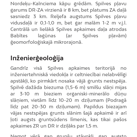
Nordeķu-Kalnciema kāpu grēdām. Spilves pļavu
garums DR-ZA virzienā ir 8 km, bet platums ZA daļā
sasniedz 3 km. Reljefa augstums Spilves pļavu
vidusdaļā ir 0,1-1,0 m, bet gar malām 1-2 m v.j.l.
Centrālā un lielākā Spilves apkaimes daļa atrodas
Babītes lagūnas (ar Spilves pļavām)
ģeomorfoloģiskajā mikrorajonā.
Inženierģeoloģija
Gandrīz visā Spilves apkaimes teritorijā no
inženiertehniskā viedokļa ir celtniecībai nelabvēlīgi
apstākļi, ko pirmkārt nosaka vājā grunts nestspēja.
Spilvē dažāda biezuma (1,5-6 m) smilšu slāņi mijas
ar 3-10 m bieziem organiski-minerālo dūņu
slāņiem, vietām līdz 10-20 m dziļumam (Podragā
līdz pat 20-30 m dziļumam). Papildus biezajam
vājas nestspējas grunts slānim šajā apkaimē ir arī
ļoti augsts gruntsūdens līmenis, kas tikai pašos
apkaimes ZR un DR ir dziļāks par 1,5 m.
Ņemot vērā gan grunšu stāvokli, gan augsto