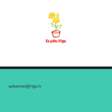
Trīsciems
Vecāķi
Vecdaugava
Vecmīlgrāvis
Vecpilsēta
Voleri
Zasulauks
Ziepniekkalns
Zolitūde
apkaimes@riga.lv