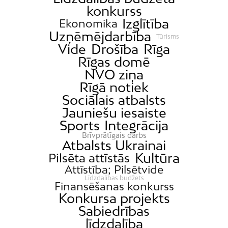
Imanta
konkurss
Jaunciems
Izglītība
Ekonomika
Uzņēmējdarbība
Jugla
Tūrisms
Vide
Drošība
Rīga
Katlakalns
Rīgas domē
Kleisti
NVO ziņa
Rīgā notiek
Kundziņsala
Sociālais atbalsts
Ķengarags
Jauniešu iesaiste
Ķīpsala
Sports
Integrācija
Mangaļsala
Brīvprātīgais darbs
Atbalsts Ukrainai
Latgale
Kultūra
Pilsēta attīstās
Mežaparks
Attīstība; Pilsētvide
Līdzdalības budžets
Mežciems
Finansēšanas konkurss
Konkursa projekts
Mīlgrāvis
Sabiedrības
Mūkupurvs
līdzdalība