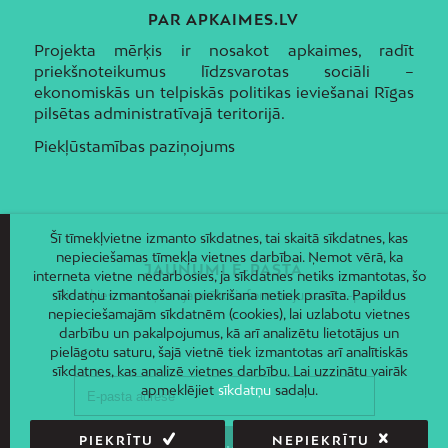
PAR APKAIMES.LV
Projekta mērķis ir nosakot apkaimes, radīt
priekšnoteikumus līdzsvarotas sociāli –
ekonomiskās un telpiskās politikas ieviešanai Rīgas
pilsētas administratīvajā teritorijā.
Piekļūstamības paziņojums
Šī tīmekļvietne izmanto sīkdatnes, tai skaitā sīkdatnes, kas
nepieciešamas tīmekļa vietnes darbībai. Ņemot vērā, ka
JAUNUMI E-PASTĀ
interneta vietne nedarbosies, ja sīkdatnes netiks izmantotas, šo
Piesakies un saņem jaunāko informāciju savā e-pastā!
sīkdatņu izmantošanai piekrišana netiek prasīta. Papildus
nepieciešamajām sīkdatnēm (cookies), lai uzlabotu vietnes
darbību un pakalpojumus, kā arī analizētu lietotājus un
pielāgotu saturu, šajā vietnē tiek izmantotas arī analītiskās
sīkdatnes, kas analizē vietnes darbību. Lai uzzinātu vairāk
apmeklējiet
sīkdatņu
sadaļu.
PIEKRĪTU
NEPIEKRĪTU