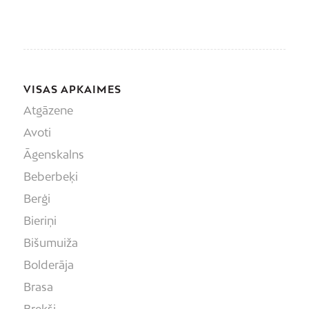
VISAS APKAIMES
Atgāzene
Avoti
Āgenskalns
Beberbeķi
Berģi
Bieriņi
Bišumuiža
Bolderāja
Brasa
Brekši