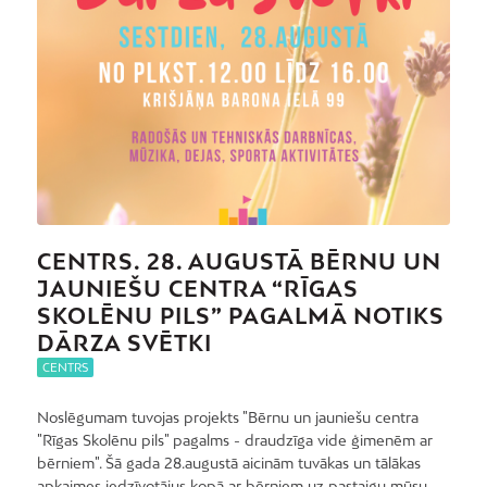
CENTRS. 28. AUGUSTĀ BĒRNU UN
JAUNIEŠU CENTRA “RĪGAS
SKOLĒNU PILS” PAGALMĀ NOTIKS
DĀRZA SVĒTKI
CENTRS
Noslēgumam tuvojas projekts "Bērnu un jauniešu centra
"Rīgas Skolēnu pils" pagalms - draudzīga vide ģimenēm ar
bērniem". Šā gada 28.augustā aicinām tuvākas un tālākas
apkaimes iedzīvotājus kopā ar bērniem uz pastaigu mūsu…