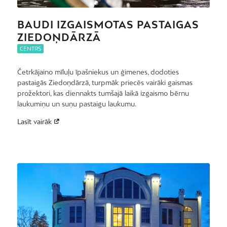
BAUDI IZGAISMOTAS PASTAIGAS
ZIEDOŅDĀRZĀ
CENTRS
Četrkājaino mīluļu īpašniekus un ģimenes, dodoties
pastaigās Ziedoņdārzā, turpmāk priecēs vairāki gaismas
prožektori, kas diennakts tumšajā laikā izgaismo bērnu
laukumiņu un suņu pastaigu laukumu.
Lasīt vairāk