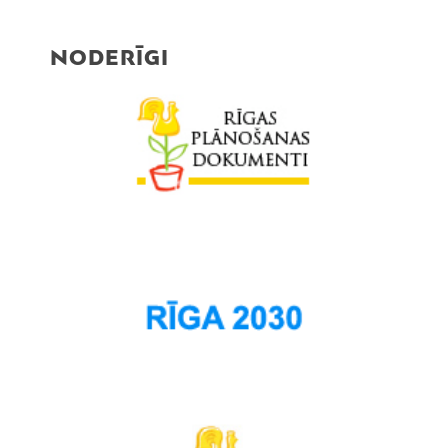
Purvciems
NODERĪGI
Rumbula
Salas
Sarkandaugava
Skanste
Spilve
Suži
Šampēteris
Šķirotava
Teika
Torņakalns
Trīsciems
Vecāķi
Vecdaugava