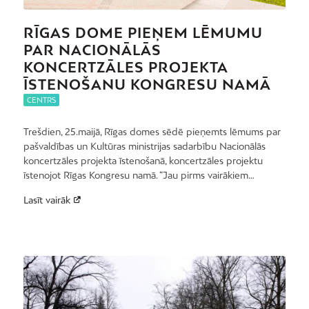
RĪGAS DOME PIEŅEM LĒMUMU
PAR NACIONĀLĀS
KONCERTZĀLES PROJEKTA
ĪSTENOŠANU KONGRESU NAMĀ
CENTRS
Trešdien, 25.maijā, Rīgas domes sēdē pieņemts lēmums par
pašvaldības un Kultūras ministrijas sadarbību Nacionālās
koncertzāles projekta īstenošanā, koncertzāles projektu
īstenojot Rīgas Kongresu namā. “Jau pirms vairākiem…
Lasīt vairāk