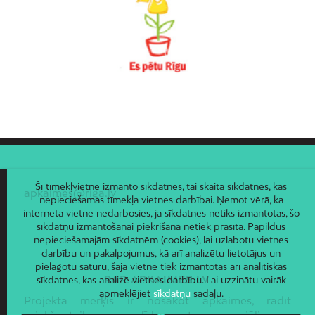
Vecmīlgrāvis
Vecpilsēta
Voleri
Zasulauks
Ziepniekkalns
Zolitūde
Šī tīmekļvietne izmanto sīkdatnes, tai skaitā sīkdatnes, kas
apkaimes@riga.lv
nepieciešamas tīmekļa vietnes darbībai. Ņemot vērā, ka
interneta vietne nedarbosies, ja sīkdatnes netiks izmantotas, šo
sīkdatņu izmantošanai piekrišana netiek prasīta. Papildus
nepieciešamajām sīkdatnēm (cookies), lai uzlabotu vietnes
darbību un pakalpojumus, kā arī analizētu lietotājus un
pielāgotu saturu, šajā vietnē tiek izmantotas arī analītiskās
PAR APKAIMES.LV
sīkdatnes, kas analizē vietnes darbību. Lai uzzinātu vairāk
apmeklējiet
sīkdatņu
sadaļu.
Projekta mērķis ir nosakot apkaimes, radīt