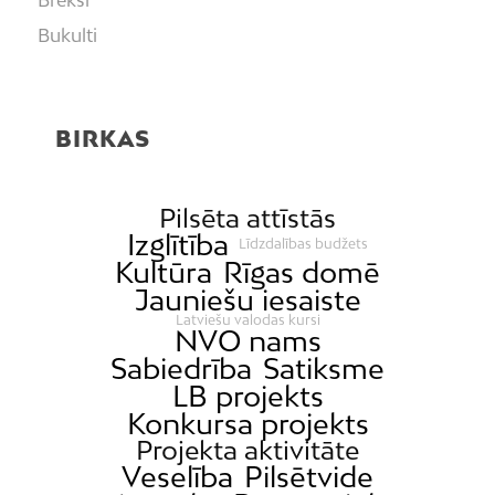
Bukulti
Buļļi
Centrs
BIRKAS
Čiekurkalns
Daugavgrīva
Dārzciems
Pilsēta attīstās
Izglītība
Līdzdalības budžets
Dārziņi
Kultūra
Rīgas domē
Dreiliņi
Jauniešu iesaiste
Dzirciems
Latviešu valodas kursi
NVO nams
Grīziņkalns
Sabiedrība
Satiksme
Iļģuciems
LB projekts
Konkursa projekts
Imanta
Projekta aktivitāte
Jaunciems
Veselība
Pilsētvide
Jugla