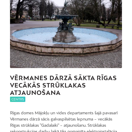
VĒRMANES DĀRZĀ SĀKTA RĪGAS
VECĀKĀS STRŪKLAKAS
ATJAUNOŠANA
CENTRS
Rīgas domes Mājokļu un vides departaments šajā pavasarī
Vērmanes dārzā sācis galvaspilsētas lepnuma – vecākās
Rīgas strūklakas “Gadalaiki” – atjaunošanu. Strūklakas
rekonstrukcijas darbu laikā tiks nomainīta elektroinstalācija,…