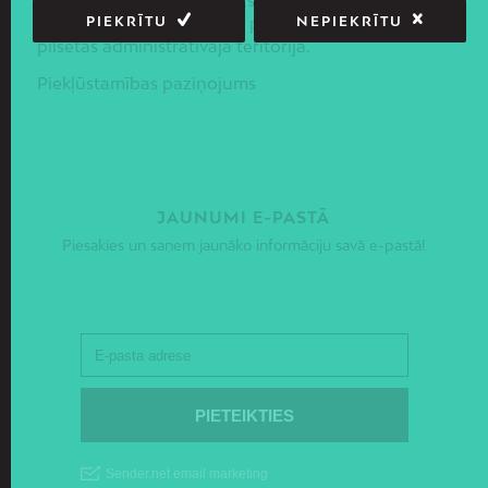
priekšnoteikumus līdzsvarotas sociāli –
PIEKRĪTU
NEPIEKRĪTU
ekonomiskās un telpiskās politikas ieviešanai Rīgas
pilsētas administratīvajā teritorijā.
Piekļūstamības paziņojums
JAUNUMI E-PASTĀ
Piesakies un saņem jaunāko informāciju savā e-pastā!