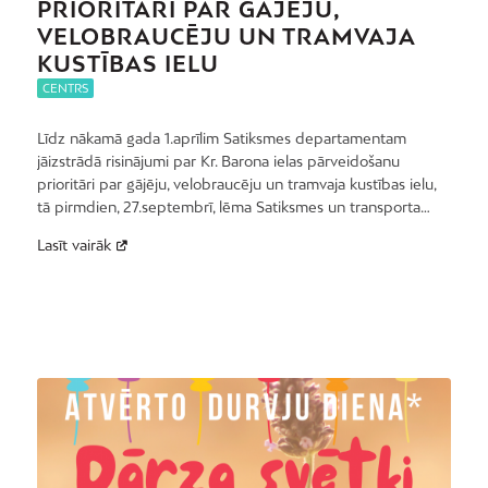
PRIORITĀRI PAR GĀJĒJU,
VELOBRAUCĒJU UN TRAMVAJA
KUSTĪBAS IELU
CENTRS
Līdz nākamā gada 1.aprīlim Satiksmes departamentam
jāizstrādā risinājumi par Kr. Barona ielas pārveidošanu
prioritāri par gājēju, velobraucēju un tramvaja kustības ielu,
tā pirmdien, 27.septembrī, lēma Satiksmes un transporta…
Lasīt vairāk