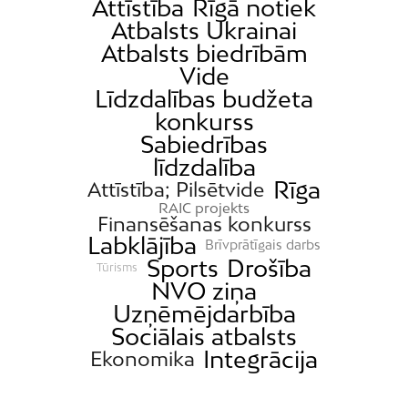
Attīstība
Rīgā notiek
Atbalsts Ukrainai
Katlakalns
Atbalsts biedrībām
Kleisti
Vide
Kundziņsala
Līdzdalības budžeta
Ķengarags
konkurss
Sabiedrības
Ķīpsala
līdzdalība
Mangaļsala
Rīga
Attīstība; Pilsētvide
Latgale
RAIC projekts
Finansēšanas konkurss
Mežaparks
Labklājība
Brīvprātīgais darbs
Mežciems
Sports
Drošība
Tūrisms
NVO ziņa
Mīlgrāvis
Uzņēmējdarbība
Mūkupurvs
Sociālais atbalsts
Pētersala-Andrejsala
Integrācija
Ekonomika
Pleskodāle
Pļavnieki