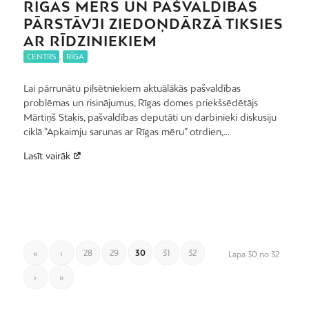
RĪGAS MĒRS UN PAŠVALDĪBAS
PĀRSTĀVJI ZIEDOŅDĀRZĀ TIKSIES
AR RĪDZINIEKIEM
CENTRS
,
RĪGA
Lai pārrunātu pilsētniekiem aktuālākās pašvaldības
problēmas un risinājumus, Rīgas domes priekšsēdētājs
Mārtiņš Staķis, pašvaldības deputāti un darbinieki diskusiju
ciklā “Apkaimju sarunas ar Rīgas mēru” otrdien,…
Lasīt vairāk
«
‹
28
29
30
31
32
Lapa 30 no 32
›
»