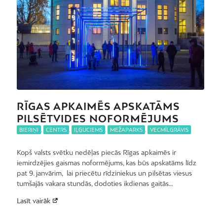
RĪGAS APKAIMĒS APSKATĀMS
PILSĒTVIDES NOFORMĒJUMS
BIERIŅI
,
CENTRS
,
IĻĢUCIEMS
,
MEŽAPARKS
,
VECMĪLGRĀVIS
Kopš valsts svētku nedēļas piecās Rīgas apkaimēs ir
iemirdzējies gaismas noformējums, kas būs apskatāms līdz
pat 9. janvārim, lai priecētu rīdziniekus un pilsētas viesus
tumšajās vakara stundās, dodoties ikdienas gaitās…
Lasīt vairāk