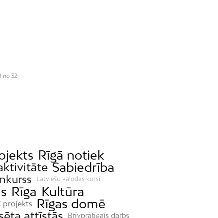
9 no 32
ojekts
Rīgā notiek
Sabiedrība
aktivitāte
nkurss
Latviešu valodas kursi
s
Rīga
Kultūra
Rīgas domē
 projekts
sēta attīstās
Brīvprātīgais darbs