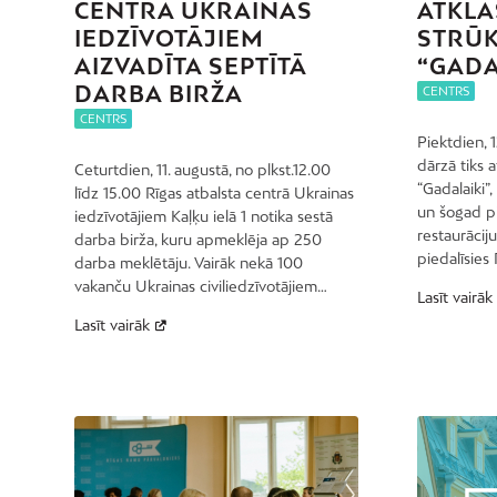
CENTRĀ UKRAINAS
ATKLĀ
IEDZĪVOTĀJIEM
STRŪ
AIZVADĪTA SEPTĪTĀ
“GADA
DARBA BIRŽA
CENTRS
CENTRS
Piektdien, 
dārzā tiks a
Ceturtdien, 11. augustā, no plkst.12.00
“Gadalaiki”,
līdz 15.00 Rīgas atbalsta centrā Ukrainas
un šogad pi
iedzīvotājiem Kaļķu ielā 1 notika sestā
restaurāciju
darba birža, kuru apmeklēja ap 250
piedalīsies
darba meklētāju. Vairāk nekā 100
vakanču Ukrainas civiliedzīvotājiem…
Lasīt vairāk
Lasīt vairāk