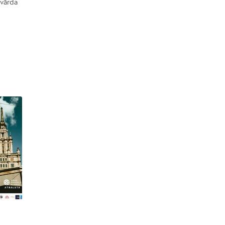
 vārda
Dreiliņi
Dzirciems
Grīziņkalns
Iļģuciems
Imanta
Jaunciems
Jugla
Katlakalns
Kleisti
Kundziņsala
Ķengarags
Ķīpsala
Mangaļsala
Latgale
Mežaparks