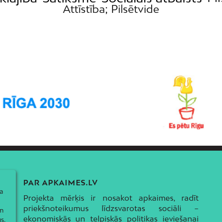
Attīstība; Pilsētvide
PAR APKAIMES.LV
a
Projekta mērķis ir nosakot apkaimes, radīt
priekšnoteikumus līdzsvarotas sociāli –
ām
ekonomiskās un telpiskās politikas ieviešanai
s,