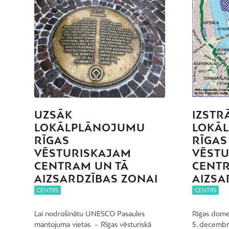
UZSĀK
IZSTR
LOKĀLPLĀNOJUMU
LOKĀ
RĪGAS
RĪGAS
VĒSTURISKAJAM
VĒST
CENTRAM UN TĀ
CENTR
AIZSARDZĪBAS ZONAI
AIZSA
CENTRS
CENTRS
Lai nodrošinātu UNESCO Pasaules
Rīgas domes
mantojuma vietas – Rīgas vēsturiskā
5. decembrī