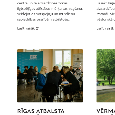
centra un tā aizsardzības zonas
uzsākt Rīga
ilgtspējīgas attīstības mērķu sasniegšanu,
aizsardzība
veidojot dzīvotspējīgu un mūsdienu
izstrādi. Mē
sabiedrības prasībām atbilstošu…
vēsturiskā
Lasīt vairāk
Lasīt vairāk
RĪGAS ATBALSTA
VĒRM