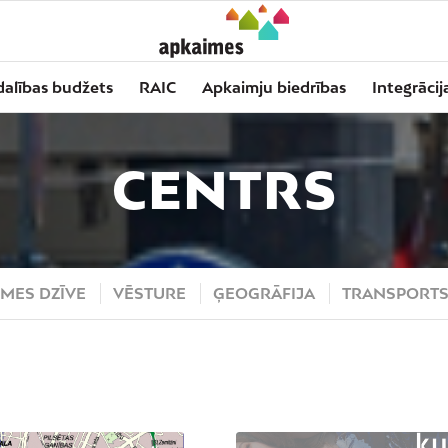
dalības budžets
RAIC
Apkaimju biedrības
Integrācij
CENTRS
MES DZĪVE
VĒSTURE
ĢEOGRĀFIJA
TRANSPORT