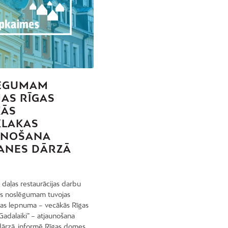
ĒGUMAM
AS RĪGAS
KĀS
KLAKAS
UNOŠANA
ANES DĀRZĀ
s daļas restaurācijas darbu
s noslēgumam tuvojas
tas lepnuma – vecākās Rīgas
“Gadalaiki” – atjaunošana
ārzā, informē Rīgas domes