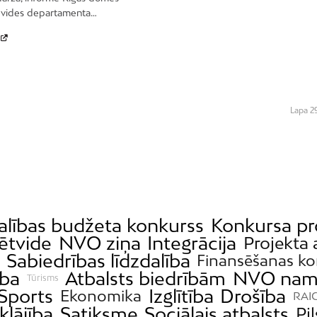
 vides departamenta…
Lapa 2
alības budžeta konkurss
Konkursa pr
sētvide
NVO ziņa
Integrācija
Projekta 
Sabiedrības līdzdalība
Finansēšanas ko
ba
Atbalsts biedrībām
NVO nam
Tūrisms
Sports
Izglītība
Drošība
Ekonomika
RAIC
klājība
Satiksme
Sociālais atbalsts
Pil