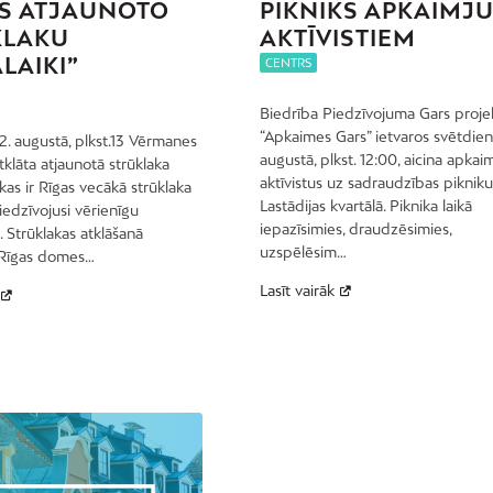
S ATJAUNOTO
PIKNIKS APKAIMJ
KLAKU
AKTĪVISTIEM
LAIKI”
CENTRS
Biedrība Piedzīvojuma Gars proje
“Apkaimes Gars” ietvaros svētdien,
12. augustā, plkst.13 Vērmanes
augustā, plkst. 12:00, aicina apkai
tklāta atjaunotā strūklaka
aktīvistus uz sadraudzības piknik
 kas ir Rīgas vecākā strūklaka
Lastādijas kvartālā. Piknika laikā
edzīvojusi vērienīgu
iepazīsimies, draudzēsimies,
. Strūklakas atklāšanā
uzspēlēsim…
 Rīgas domes…
Lasīt vairāk