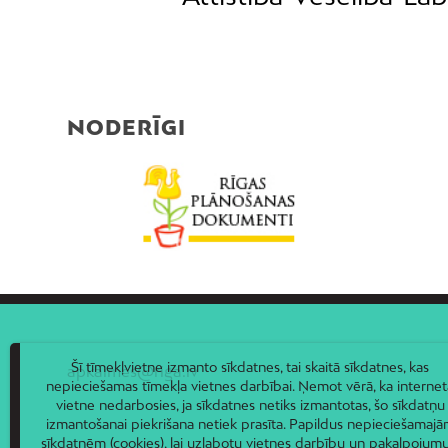
NODERĪGI
Šī tīmekļvietne izmanto sīkdatnes, tai skaitā sīkdatnes, kas
apkaimes@riga.lv
nepieciešamas tīmekļa vietnes darbībai. Ņemot vērā, ka internet
vietne nedarbosies, ja sīkdatnes netiks izmantotas, šo sīkdatņu
izmantošanai piekrišana netiek prasīta. Papildus nepieciešamaj
sīkdatnēm (cookies), lai uzlabotu vietnes darbību un pakalpojumu