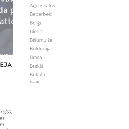
Āgenskalns
Beberbeķi
Berģi
Bieriņi
Bišumuiža
Bolderāja
Brasa
ZEJA
Brekši
Bukulti
Buļļi
Centrs
Čiekurkalns
Daugavgrīva
 49/53,
Dārzciems
ūta
iņā
Dārziņi