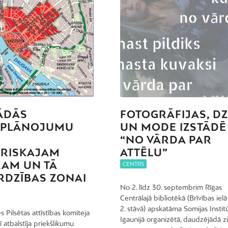
ĀDĀS
FOTOGRĀFIJAS, D
LPLĀNOJUMU
UN MODE IZSTĀDĒ
“NO VĀRDA PAR
URISKAJAM
ATTĒLU”
AM UN TĀ
CENTRS
RDZĪBAS ZONAI
No 2. līdz 30. septembrim Rīgas
Centrālajā bibliotēkā (Brīvības ielā
2. stāvā) apskatāma Somijas Instit
 Pilsētas attīstības komiteja
Igaunijā organizētā, daudzējādā z
 atbalstīja priekšlikumu