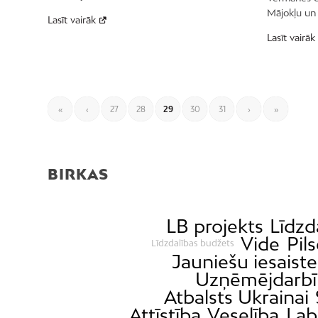
Mājokļu un
Lasīt vairāk
Lasīt vairāk
«
‹
27
28
29
30
31
›
»
BIRKAS
LB projekts
Līdzd
Vide
Pil
Līdzdalības budžets
Jauniešu iesaiste
Uzņēmējdarbī
Atbalsts Ukrainai
Attīstība
Veselība
Lab