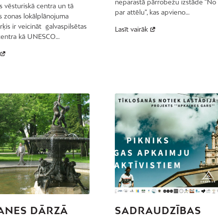
neparastā pārrobežu izstāde “No
s vēsturiskā centra un tā
par attēlu”, kas apvieno…
s zonas lokālplānojuma
rķis ir veicināt galvaspilsētas
Lasīt vairāk
 centra kā UNESCO…
ANES DĀRZĀ
SADRAUDZĪBAS