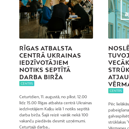
RĪGAS ATBALSTA
NOSL
CENTRĀ UKRAINAS
TUVOJ
IEDZĪVOTĀJIEM
VECĀ
NOTIKS SEPTĪTĀ
STRŪ
DARBA BIRŽA
ATJA
VĒRM
CENTRS
CENTRS
Ceturtdien, 11. augustā, no plkst. 12.00
līdz 15.00 Rīgas atbalsta centrā Ukrainas
Pēc lielākā
iedzīvotājiem Kaļķu ielā 1 notiks septītā
pabeigšana
darba birža. Šajā reizē vairāk nekā 100
galvaspilsē
vakanču piedāvās desmit uzņēmumi.
strūklakas 
Ceturtajā darba…
Vērmanes d