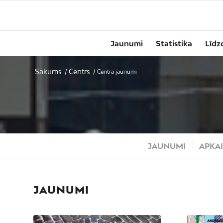
Jaunumi
Statistika
Līdz
Sākums
Centrs
/
/
Centra jaunumi
JAUNUMI
APKAI
JAUNUMI