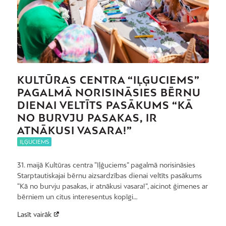
KULTŪRAS CENTRA “IĻĢUCIEMS”
PAGALMĀ NORISINĀSIES BĒRNU
DIENAI VELTĪTS PASĀKUMS “KĀ
NO BURVJU PASAKAS, IR
ATNĀKUSI VASARA!”
IĻĢUCIEMS
31. maijā Kultūras centra “Iļģuciems” pagalmā norisināsies
Starptautiskajai bērnu aizsardzības dienai veltīts pasākums
“Kā no burvju pasakas, ir atnākusi vasara!”, aicinot ģimenes ar
bērniem un citus interesentus kopīgi…
Lasīt vairāk