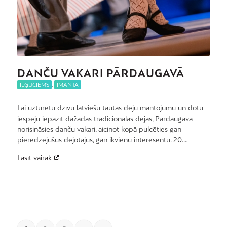
DANČU VAKARI PĀRDAUGAVĀ
IĻĢUCIEMS
,
IMANTA
Lai uzturētu dzīvu latviešu tautas deju mantojumu un dotu
iespēju iepazīt dažādas tradicionālās dejas, Pārdaugavā
norisināsies danču vakari, aicinot kopā pulcēties gan
pieredzējušus dejotājus, gan ikvienu interesentu. 20.…
Lasīt vairāk