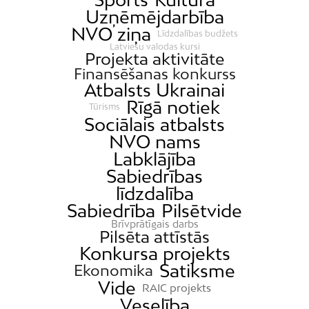
Uzņēmējdarbība
Jaunciems
NVO ziņa
Līdzdalības budžets
Jugla
Latviešu valodas kursi
Projekta aktivitāte
Katlakalns
Finansēšanas konkurss
Kleisti
Atbalsts Ukrainai
Kundziņsala
Rīgā notiek
Tūrisms
Sociālais atbalsts
Ķengarags
NVO nams
Ķīpsala
Labklājība
Mangaļsala
Sabiedrības
līdzdalība
Latgale
Sabiedrība
Pilsētvide
Mežaparks
Brīvprātīgais darbs
Pilsēta attīstās
Mežciems
Konkursa projekts
Mīlgrāvis
Satiksme
Ekonomika
Mūkupurvs
Vide
RAIC projekts
Pētersala-Andrejsala
Veselība