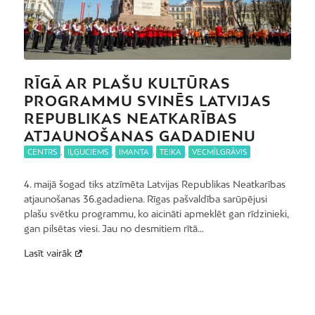
RĪGĀ AR PLAŠU KULTŪRAS
PROGRAMMU SVINĒS LATVIJAS
REPUBLIKAS NEATKARĪBAS
ATJAUNOŠANAS GADADIENU
CENTRS
,
IĻĢUCIEMS
,
IMANTA
,
TEIKA
,
VECMĪLGRĀVIS
4. maijā šogad tiks atzīmēta Latvijas Republikas Neatkarības
atjaunošanas 36.gadadiena. Rīgas pašvaldība sarūpējusi
plašu svētku programmu, ko aicināti apmeklēt gan rīdzinieki,
gan pilsētas viesi. Jau no desmitiem rītā…
Lasīt vairāk