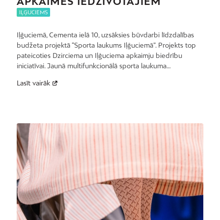
APKAIMES IEDZĪVOTĀJIEM
IĻĢUCIEMS
Iļģuciemā, Cementa ielā 10, uzsāksies būvdarbi līdzdalības
budžeta projektā “Sporta laukums Iļģuciemā”. Projekts top
pateicoties Dzirciema un Iļģuciema apkaimju biedrību
iniciatīvai. Jaunā multifunkcionālā sporta laukuma…
Lasīt vairāk