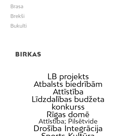
Brasa
Brekši
Bukulti
Buļļi
Centrs
BIRKAS
Čiekurkalns
Daugavgrīva
Dārzciems
LB projekts
Atbalsts biedrībām
Dārziņi
Attīstība
Dreiliņi
Līdzdalības budžeta
Dzirciems
konkurss
Rīgas domē
Grīziņkalns
Attīstība; Pilsētvide
Iļģuciems
Drošība
Integrācija
Imanta
Sports
Kultūra