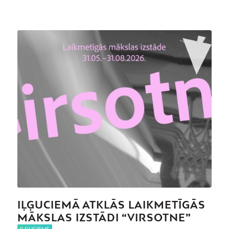
IĻĢUCIEMĀ ATKLĀS LAIKMETĪGĀS
MĀKSLAS IZSTĀDI “VIRSOTNE”
IĻĢUCIEMS