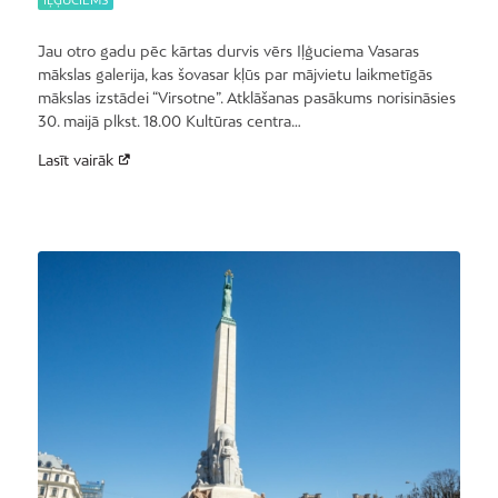
Jau otro gadu pēc kārtas durvis vērs Iļģuciema Vasaras
mākslas galerija, kas šovasar kļūs par mājvietu laikmetīgās
mākslas izstādei “Virsotne”. Atklāšanas pasākums norisināsies
30. maijā plkst. 18.00 Kultūras centra…
Lasīt vairāk