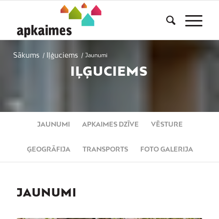
Sākums
Iļģuciems
/
/
Jaunumi
IĻĢUCIEMS
JAUNUMI
APKAIMES DZĪVE
VĒSTURE
ĢEOGRĀFIJA
TRANSPORTS
FOTO GALERIJA
JAUNUMI