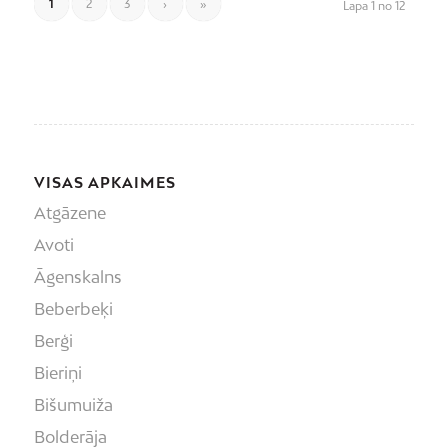
1
2
3
›
»
Lapa 1 no 12
VISAS APKAIMES
Atgāzene
Avoti
Āgenskalns
Beberbeķi
Berģi
Bieriņi
Bišumuiža
Bolderāja