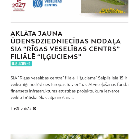
AKLĀTA JAUNA
ŪDENSDZIEDNIECĪBAS NODAĻA
SIA “RĪGAS VESELĪBAS CENTRS”
FILIĀLĒ “IĻĢUCIEMS”
IĻĢUCIEMS
SIA “Rīgas veselības centra” filiālē “Iļģuciems” Sēlpils ielā 15 ir
veiksmīgi noslēdzies Eiropas Savienības Atveseļošanas fonda
finansēts infrastruktūras attīstības projekts, kura ietvaros
veikta būtiska ēkas atjaunošana…
Lasīt vairāk