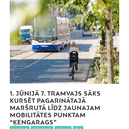
1. JŪNIJĀ 7. TRAMVAJS SĀKS
KURSĒT PAGARINĀTAJĀ
MARŠRUTĀ LĪDZ JAUNAJAM
MOBILITĀTES PUNKTAM
“ĶENGARAGS”
IĻĢUCIEMS
,
ĶENGARAGS
,
LATGALE
,
RĪGA