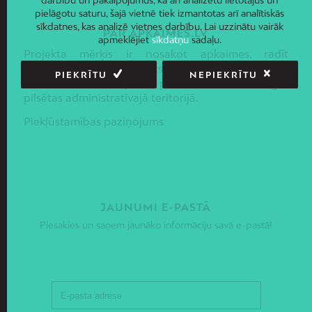
darbību un pakalpojumus, kā arī analizētu lietotājus un
pielāgotu saturu, šajā vietnē tiek izmantotas arī analītiskās
sīkdatnes, kas analizē vietnes darbību. Lai uzzinātu vairāk
PAR APKAIMES.LV
apmeklējiet
sīkdatņu
sadaļu.
Projekta mērķis ir nosakot apkaimes, radīt
priekšnoteikumus līdzsvarotas sociāli –
PIEKRĪTU
NEPIEKRĪTU
ekonomiskās un telpiskās politikas ieviešanai Rīgas
pilsētas administratīvajā teritorijā.
Piekļūstamības paziņojums
JAUNUMI E-PASTĀ
Piesakies un saņem jaunāko informāciju savā e-pastā!