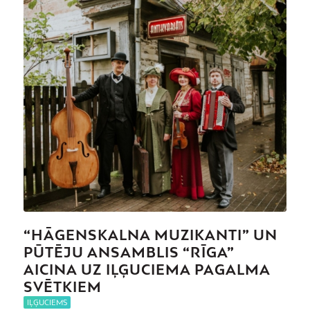
“HĀGENSKALNA MUZIKANTI” UN
PŪTĒJU ANSAMBLIS “RĪGA”
AICINA UZ IĻĢUCIEMA PAGALMA
SVĒTKIEM
IĻĢUCIEMS