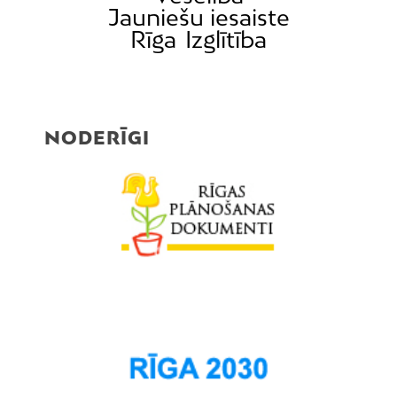
Jauniešu iesaiste
Pleskodāle
Rīga
Izglītība
Pļavnieki
Purvciems
Rumbula
Salas
NODERĪGI
Sarkandaugava
Skanste
Spilve
Suži
Šampēteris
Šķirotava
Teika
Torņakalns
Trīsciems