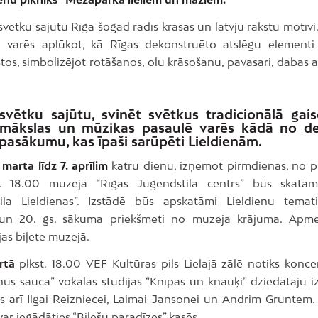
svētku sajūtu Rīgā šogad radīs krāsas un latvju rakstu motīvi.
ji varēs aplūkot, kā Rīgas dekonstruēto atslēgu elementi
stos, simbolizējot rotāšanos, olu krāsošanu, pavasari, daba
svētku sajūtu, svinēt svētkus tradicionālā gai
 mākslas un mūzikas pasaulē varēs kādā no d
pasākumu, kas īpaši sarūpēti Lieldienām.
marta līdz 7. aprīlim
katru dienu, izņemot pirmdienas, no pl
st. 18.00 muzejā “Rīgas Jūgendstila centrs” būs skatām
ila Lieldienas”. Izstādē būs apskatāmi Lieldienu tematik
 un 20. gs. sākuma priekšmeti no muzeja krājuma. Apm
jas biļete muzejā.
rtā
plkst. 18.00 VEF Kultūras pils Lielajā zālē notiks konce
us sauca” vokālās studijas “Knīpas un knauķi” dziedātāju iz
es arī Ilgai Reizniecei, Laimai Jansonei un Andrim Gruntem. 
ar iegādāties “Biļešu paradīzes” kasēs.