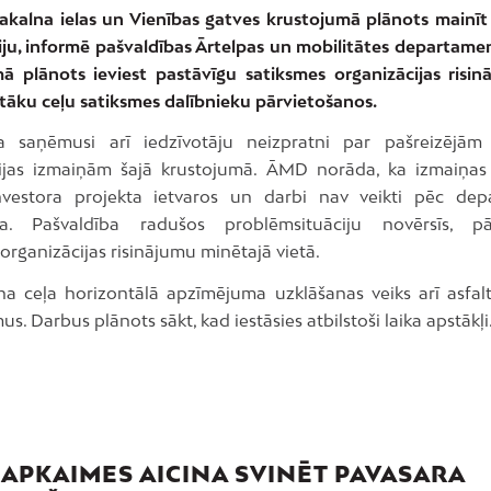
ņakalna ielas un Vienības gatves krustojumā plānots mainīt
iju, informē pašvaldības Ārtelpas un mobilitātes departame
ā plānots ieviest pastāvīgu satiksmes organizācijas risin
rtāku ceļu satiksmes dalībnieku pārvietošanos.
a saņēmusi arī iedzīvotāju neizpratni par pašreizējām
ijas izmaiņām šajā krustojumā. ĀMD norāda, ka izmaiņas 
nvestora projekta ietvaros un darbi nav veikti pēc de
ma. Pašvaldība radušos problēmsituāciju novērsīs, pār
organizācijas risinājumu minētajā vietā.
na ceļa horizontālā apzīmējuma uzklāšanas veiks arī asfa
s. Darbus plānots sākt, kad iestāsies atbilstoši laika apstākļi
 APKAIMES AICINA SVINĒT PAVASARA