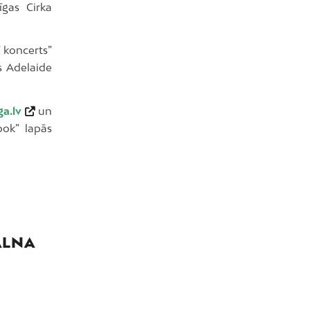
īgas Cirka
 koncerts”
es Adelaide
ga.lv
un
ook” lapās
ALNA