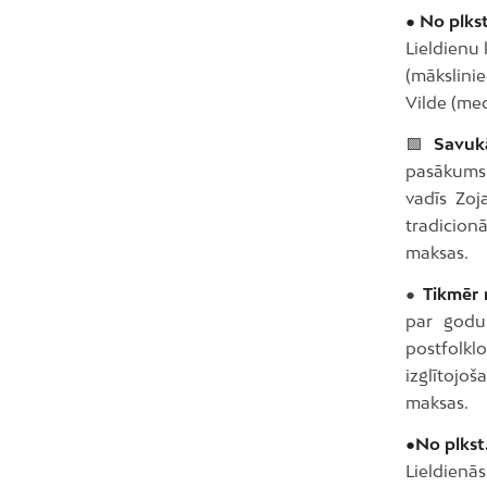
● No plkst
Lieldienu 
(mākslini
Vilde (me
🟩
Savukā
pasākums “
vadīs Zoj
tradicionā
maksas.
●
Tikmēr 
par godu 
postfolkl
izglītojo
maksas.
●No plkst.
Lieldienās