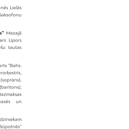
nēs Lielās
 Saksofonu
a”
Mazajā
ars Lipors
ešu tautas
rts “Bahs.
rorķestris,
 (soprāns),
(baritons),
Bezmaksas
kasēs un
īdziniekam
s šūpotnēs”