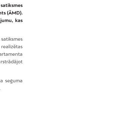
 satiksmes
nts (ĀMD).
ājumu, kas
 satiksmes
realizētas
partamenta
strādājot
lta seguma
.