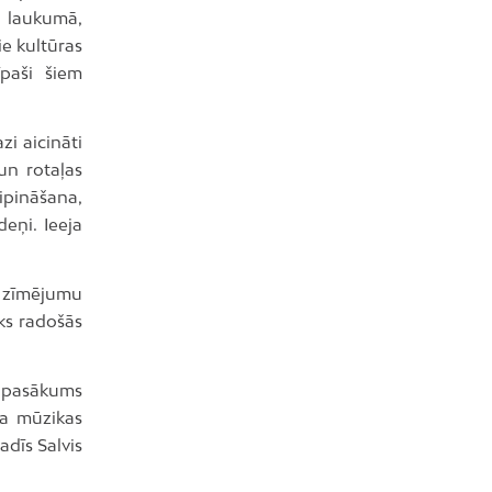
 laukumā,
ie kultūras
paši šiem
zi aicināti
un rotaļas
pināšana,
eņi. Ieeja
s zīmējumu
iks radošās
 pasākums
ka mūzikas
adīs Salvis