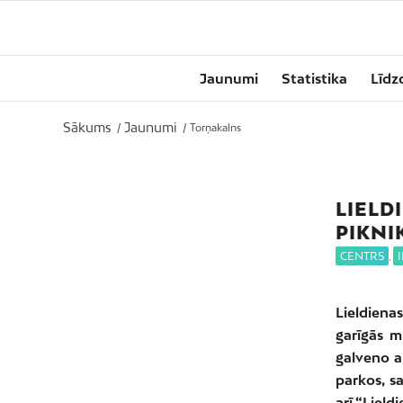
Jaunumi
Statistika
Līdz
Sākums
Jaunumi
/
/
Torņakalns
LIELD
PIKNI
CENTRS
,
Lieldienas
garīgās m
galveno a
parkos, s
arī “Liel