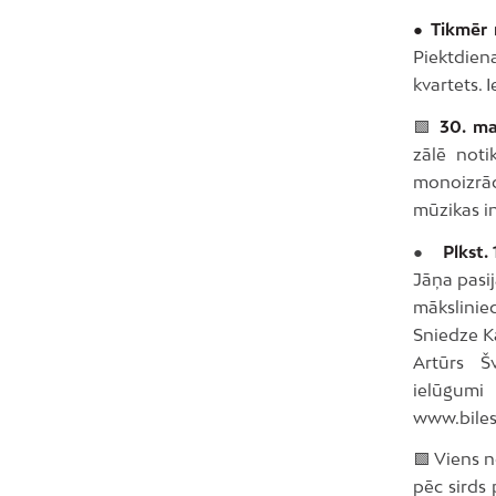
● Tikmēr 
Piektdien
kvartets. 
🟩
30. ma
zālē noti
monoizrād
mūzikas i
●
Plkst.
Jāņa pasij
māksliniec
Sniedze Ka
Artūrs Š
ielūgum
www.biles
🟩 Viens 
pēc sirds 