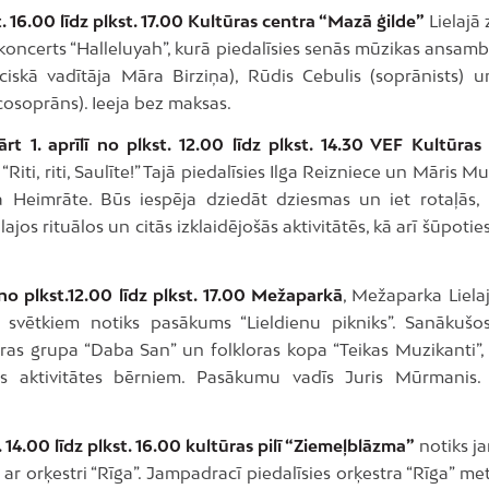
. 16.00 līdz plkst. 17.00 Kultūras centra “Mazā ģilde”
Lielajā 
koncerts “Halleluyah”, kurā piedalīsies senās mūzikas ansamb
eciskā vadītāja Māra Birziņa), Rūdis Cebulis (soprānists) u
cosoprāns). Ieeja bez maksas.
rt 1. aprīlī no plkst. 12.00 līdz plkst. 14.30 VEF Kultūras 
Riti, riti, Saulīte!” Tajā piedalīsies Ilga Reizniece un Māris M
a Heimrāte. Būs iespēja dziedāt dziesmas un iet rotaļās, p
lajos rituālos un citās izklaidējošās aktivitātēs, kā arī šūpoties
no plkst.12.00 līdz plkst. 17.00 Mežaparkā
, Mežaparka Liela
svētkiem notiks pasākums “Lieldienu pikniks”. Sanākušos
oras grupa “Daba San” un folkloras kopa “Teikas Muzikanti”, 
šas aktivitātes bērniem. Pasākumu vadīs Juris Mūrmanis.
 14.00 līdz plkst. 16.00 kultūras pilī “Ziemeļblāzma”
notiks j
 ar orķestri “Rīga”. Jampadracī piedalīsies orķestra “Rīga” 