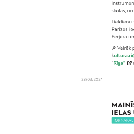
instrumen
skolas, un
Lieldienu
Parīzes ie
Ferjēra un
🔎 Vairāk 
k
ultura.ri
“
Rīga”
28/03/2024
MAINĪ
IELAS
TORŅAKAL