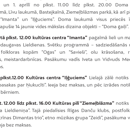
ā un 1. aprīlī no plkst. 11.00 līdz plkst. 20.00 Doma
ā, Līvu laukumā, Bastejkalnā, Ziemeļblāzmas parkā, kā arī p
 “Imanta” un “Iļģuciems”. Doma laukumā visus priecēs ī
apušie 14 jaunie vides mākslas dizaina objekti – “Doma gaiļi”.
rtā plkst. 12.00 kultūras centra “Imanta”
pagalmā lieli un ma
rdaugavas Lieldienas. Svētku programmā – sadziedāšanās 
folkloras kopām “Ogas” un “Savieši”, olu krāsošana, ri
, meistardarbnīcas. Pasākumu vadīs Iveta un Vidvuds Med
s.
plkst.12.00 Kultūras centra “Iļģuciems”
Lielajā zālē notik
 pasakas par Ņukucīti”. Ieeja bez maksas, un pēc izrādes not
 bērniem.
. 12.00 līdz plkst. 16.00 Kultūras pilī “Ziemeļblāzma”
notiks
ca Lieldieniņa”. Tajā piedalīsies Rīgas Danču klubs, postfol
rīnas Dimantas trio”, etno mūzikas grupa “Zeidi”, pasākuma v
eja bez maksas.