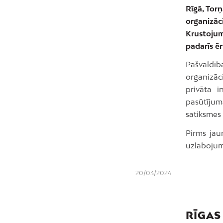
Rīgā, Tor
organizāc
Krustojum
padarīs ē
Pašvaldīb
organizāc
privāta i
pasūtīju
satiksmes 
Pirms jau
uzlabojumu
20/03/2024
RĪGAS