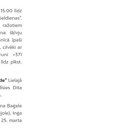
 15.00 līdz
eldienas”.
 ražotiem
na šķīvju
nīcā īpaši
cilvēki ar
runi +371
līdz plkst.
lde”
Lielajā
īsies Dita
.
ona Bagele
jole), Inga
 25. marta