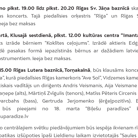
no plkst. 19.00 līdz plkst. 20.20 Rīgas Sv. Jāņa baznīcā
ska
as koncerts. Tajā piedalīsies orķestris “Rīga” un Rīgas
Ieeja bez maksas
rtā, Klusajā sestdienā, plkst. 12.00 kultūras centra “Imant
ks izrāde bērniem “Koklītes ceļojums”. Izrādē aktieris Edg
ē pasakas formā iepazīstinās bērnus ar dažādiem latvi
nstrumentiem. Ieeja bez maksas.
 15.00 Rīgas Lutera baznīcā, Torņakalnā
, būs klausāms konce
a”, kurā piedalīsies Rīgas kamerkoris “Ave Sol”, Vidzemes kame
iskais vadītājs un diriģents Andris Veismanis, Aija Veismane
ņepe (alts), Mārtiņš Zvīgulis (tenors), Matīss Pēteris Circenis 
varcbahs (bass), Gertruda Jerjomenko (ērģeļpozitīvs). 
i būs pieejami no 18. marta “Biļešu paradīzes” 
uparadize.lv
no centrālajiem svētku piedāvājumiem būs iespēja ikvienam r
patikas izšūpoties īpaši Lieldienu laikam izvietotajās “Saule