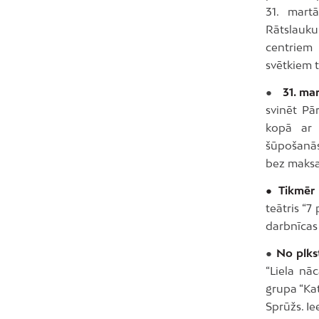
31. mart
Rātslaukum
centriem
svētkiem t
●
31. ma
svinēt Pā
kopā ar 
šūpošanās
bez maksa
● Tikmēr 
teātris “7
darbnīcas
●
No plkst
“Liela nā
grupa “Kat
Sprūžs. Ie