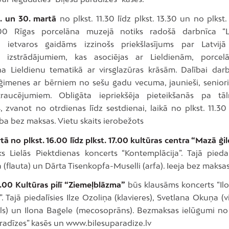
9. un 30. martā
no plkst. 11.30 līdz plkst. 13.30 un no plkst.
.00 Rīgas porcelāna muzejā notiks radošā darbnīca “Li
s ietvaros gaidāms izzinošs priekšlasījums par Latvijā
a izstrādājumiem, kas asociējas ar Lieldienām, porcelā
a Lieldienu tematikā ar virsglazūras krāsām. Dalībai darb
 ģimenes ar bērniem no sešu gadu vecuma, jaunieši, seniori, 
traucējumiem. Obligāta iepriekšēja pieteikšanās pa tāl
zvanot no otrdienas līdz sestdienai, laikā no plkst. 11.30 
ība bez maksas. Vietu skaits ierobežots
tā no plkst. 16.00 līdz plkst. 17.00 kultūras centra “Mazā ģi
ks Lielās Piektdienas koncerts “Kontemplācija”. Tajā piedal
(flauta) un Dārta Tisenkopfa-Muselli (arfa). Ieeja bez maksas
7.00 Kultūras pilī “Ziemeļblāzma”
būs klausāms koncerts “Il
”. Tajā piedalīsies Ilze Ozoliņa (klavieres), Svetlana Okuņa (vi
lls) un Ilona Bagele (mecosoprāns). Bezmaksas ielūgumi no
aradīzes” kasēs un www.bilesuparadize.lv