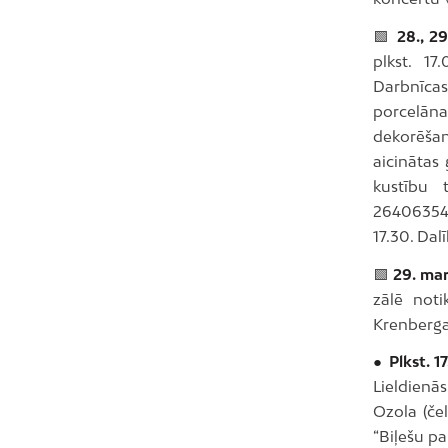
🟩
28., 2
plkst. 17
Darbnīca
porcelān
dekorēšan
aicinātas
kustību 
26406354, 
17.30. Dal
🟩
29. mar
zālē noti
Krenberga 
● Plkst. 1
Lieldienās
Ozola (če
“Biļešu p