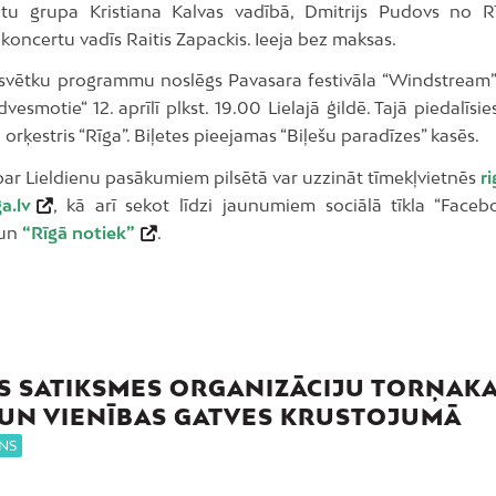
tu grupa Kristiana Kalvas vadībā, Dmitrijs Pudovs no R
 koncertu vadīs Raitis Zapackis. Ieeja bez maksas.
 svētku programmu noslēgs Pavasara festivāla “Windstream”
dvesmotie“ 12. aprīlī plkst. 19.00 Lielajā ģildē. Tajā piedalīsi
 orķestris “Rīga”. Biļetes pieejamas “Biļešu paradīzes” kasēs.
par Lieldienu pasākumiem pilsētā var uzzināt tīmekļvietnēs
ri
ga.lv
, kā arī sekot līdzi jaunumiem sociālā tīkla “Faceb
un
“Rīgā notiek”
.
S SATIKSMES ORGANIZĀCIJU TORŅAK
 UN VIENĪBAS GATVES KRUSTOJUMĀ
NS