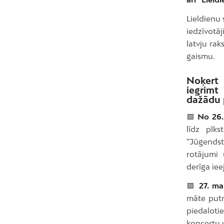
Lieldienu 
iedzīvotā
latvju rak
gaismu.
Noķert 
iegrimt
dažādu 
🟩
No 26. 
līdz plk
“Jūgendst
rotājumi
derīga iee
🟩
27. ma
māte putn
piedaloti
koncertu v