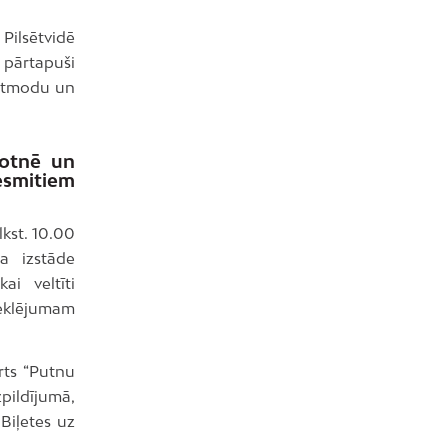
 Pilsētvidē
 pārtapuši
s atmodu un
sotnē un
esmitiem
kst. 10.00
a izstāde
ai veltīti
eklējumam
rts “Putnu
pildījumā,
Biļetes uz