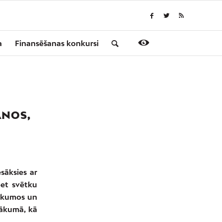
a
Finansēšanas konkursi
ANOS,
esāksies ar
bet svētku
aukumos un
sākumā, kā