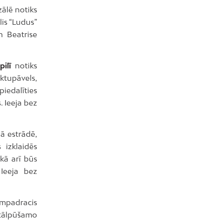
zālē notiks
lis “Ludus”
n Beatrise
pilī
notiks
uktupāvels,
iedalīties
. Ieeja bez
jā estrādē,
 izklaidēs
kā arī būs
 Ieeja bez
ampadracis
metālpūšamo