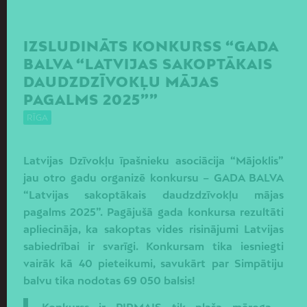
IZSLUDINĀTS KONKURSS “GADA
BALVA “LATVIJAS SAKOPTĀKAIS
DAUDZDZĪVOKĻU MĀJAS
PAGALMS 2025””
RĪGA
Latvijas Dzīvokļu īpašnieku asociācija “Mājoklis”
jau otro gadu organizē konkursu – GADA BALVA
“Latvijas sakoptākais daudzdzīvokļu mājas
pagalms 2025”. Pagājušā gada konkursa rezultāti
apliecināja, ka sakoptas vides risinājumi Latvijas
sabiedrībai ir svarīgi. Konkursam tika iesniegti
vairāk kā 40 pieteikumi, savukārt par Simpātiju
balvu tika nodotas 69 050 balsis!
Konkurss ir PIRMAIS tik plaša mēroga