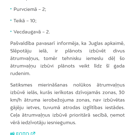
Purvciemā – 2;
Teikā – 10;
Vecdaugavā – 2.
Pašvaldība pavasarī informēja, ka Juglas apkaimē,
Slēpotāju ielā, ir plānots izbūvēt divus
ātrumvaļņus, tomēr tehnisku iemeslu dēļ šo
ātrumvaļņu izbūvi plānots veikt līdz šī gada
rudenim.
Satiksmes mierināšanas nolūkos ātrumvaļņus
izbūvē ielās, kurās ierīkotas dzīvojamās zonas, 30
km/h ātruma ierobežojuma zonas, nav izbūvētas
gājēju ietves, tuvumā atrodas izglītības iestādes.
Ceļa ātrumvaļņus izbūvē prioritārā secībā, ņemot
vērā iedzīvotāju iesniegumus.
📸 FOTO