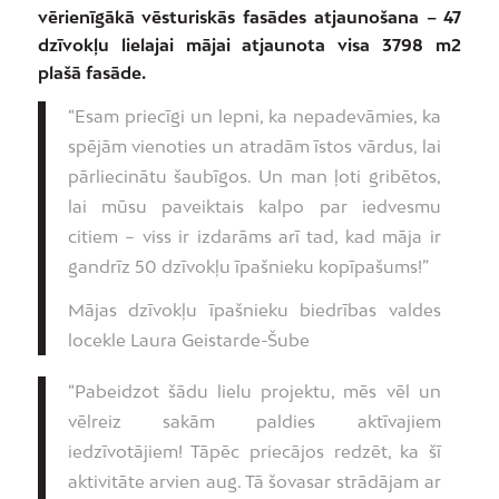
vērienīgākā vēsturiskās fasādes atjaunošana – 47
dzīvokļu lielajai mājai atjaunota visa 3798 m2
plašā fasāde.
“Esam priecīgi un lepni, ka nepadevāmies, ka
spējām vienoties un atradām īstos vārdus, lai
pārliecinātu šaubīgos. Un man ļoti gribētos,
lai mūsu paveiktais kalpo par iedvesmu
citiem – viss ir izdarāms arī tad, kad māja ir
gandrīz 50 dzīvokļu īpašnieku kopīpašums!”
Mājas dzīvokļu īpašnieku biedrības valdes
locekle Laura Geistarde-Šube
“Pabeidzot šādu lielu projektu, mēs vēl un
vēlreiz sakām paldies aktīvajiem
iedzīvotājiem! Tāpēc priecājos redzēt, ka šī
aktivitāte arvien aug. Tā šovasar strādājam ar