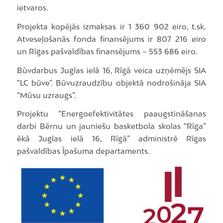
ietvaros.
Projekta kopējās izmaksas ir 1 360 902 eiro, t.sk.
Atveseļošanās fonda finansējums ir 807 216 eiro
un Rīgas pašvaldības finansējums – 553 686 eiro.
Būvdarbus Juglas ielā 16, Rīgā veica uzņēmējs SIA
“LC būve”. Būvuzraudzību objektā nodrošināja SIA
“Mūsu uzraugs”.
Projektu “Energoefektivitātes paaugstināšanas
darbi Bērnu un jauniešu basketbola skolas “Rīga”
ēkā Juglas ielā 16, Rīgā” administrē Rīgas
pašvaldības Īpašuma departaments.