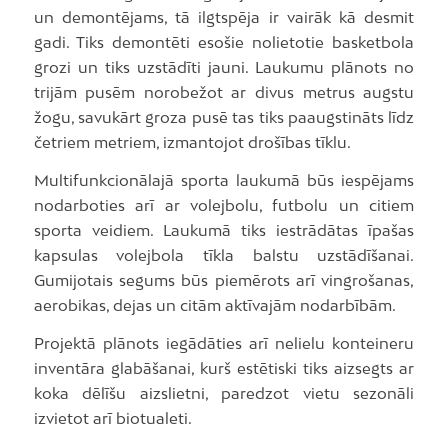
un demontējams, tā ilgtspēja ir vairāk kā desmit
gadi. Tiks demontēti esošie nolietotie basketbola
grozi un tiks uzstādīti jauni. Laukumu plānots no
trijām pusēm norobežot ar divus metrus augstu
žogu, savukārt groza pusē tas tiks paaugstināts līdz
četriem metriem, izmantojot drošības tīklu.
Multifunkcionālajā sporta laukumā būs iespējams
nodarboties arī ar volejbolu, futbolu un citiem
sporta veidiem. Laukumā tiks iestrādātas īpašas
kapsulas volejbola tīkla balstu uzstādīšanai.
Gumijotais segums būs piemērots arī vingrošanas,
aerobikas, dejas un citām aktīvajām nodarbībām.
Projektā plānots iegādāties arī nelielu konteineru
inventāra glabāšanai, kurš estētiski tiks aizsegts ar
koka dēlīšu aizslietni, paredzot vietu sezonāli
izvietot arī biotualeti.