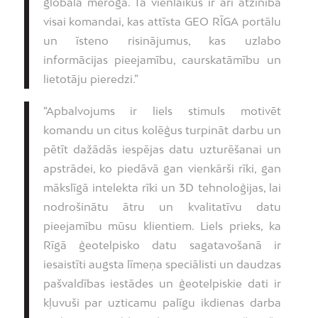
globālā mērogā. Tā vienlaikus ir arī atzinība
visai komandai, kas attīsta GEO RĪGA portālu
un īsteno risinājumus, kas uzlabo
informācijas pieejamību, caurskatāmību un
lietotāju pieredzi.”
“Apbalvojums ir liels stimuls motivēt
komandu un citus kolēģus turpināt darbu un
pētīt dažādās iespējas datu uzturēšanai un
apstrādei, ko piedāvā gan vienkārši rīki, gan
mākslīgā intelekta rīki un 3D tehnoloģijas, lai
nodrošinātu ātru un kvalitatīvu datu
pieejamību mūsu klientiem. Liels prieks, ka
Rīgā ģeotelpisko datu sagatavošanā ir
iesaistīti augsta līmeņa speciālisti un daudzas
pašvaldības iestādes un ģeotelpiskie dati ir
kļuvuši par uzticamu palīgu ikdienas darba