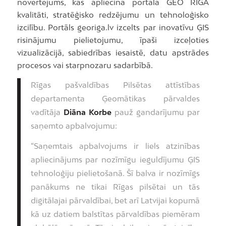
novērtējums, kas apliecina portāla GEO RĪGA
kvalitāti, stratēģisko redzējumu un tehnoloģisko
izcilību. Portāls georiga.lv izcelts par inovatīvu ĢIS
risinājumu pielietojumu, īpaši izceļoties
vizualizācijā, sabiedrības iesaistē, datu apstrādes
procesos vai starpnozaru sadarbībā.
Rīgas pašvaldības Pilsētas attīstības
departamenta Ģeomātikas pārvaldes
vadītāja
Diāna Korbe
pauž gandarījumu par
saņemto apbalvojumu:
“Saņemtais apbalvojums ir liels atzinības
apliecinājums par nozīmīgu ieguldījumu ĢIS
tehnoloģiju pielietošanā. Šī balva ir nozīmīgs
panākums ne tikai Rīgas pilsētai un tās
digitālajai pārvaldībai, bet arī Latvijai kopumā
kā uz datiem balstītas pārvaldības piemēram