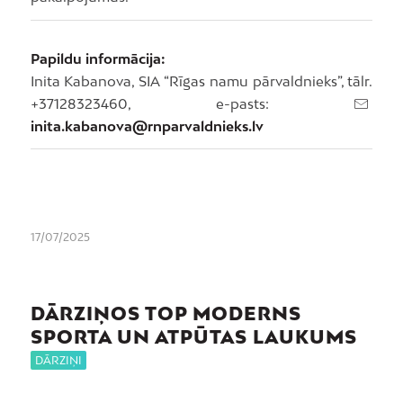
Papildu informācija:
Inita Kabanova, SIA “Rīgas namu pārvaldnieks”, tālr.
+37128323460, e-pasts:
inita.kabanova@rnparvaldnieks.lv
17/07/2025
DĀRZIŅOS TOP MODERNS
SPORTA UN ATPŪTAS LAUKUMS
DĀRZIŅI