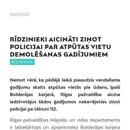
15/07/2025
RĪDZINIEKI AICINĀTI ZIŅOT
POLICIJAI PAR ATPŪTAS VIETU
DEMOLĒŠANAS GADĪJUMIEM
BOLDERĀJA
Ņemot vērā, ka pēdējā laikā pieaudzis vandalisma
gadījumu skaits atpūtas vietās pie ūdens, īpaši
Bolderājas karjerā, Rīgas pašvaldība aicina
iedzīvotājus šādos gadījumos nekavējoties ziņot
policijai pa tālruni 112.
Rīgas pašvaldības Mājokļu un vides departaments
ir labiekārtojis un apsaimnieko Bolderājas karjera