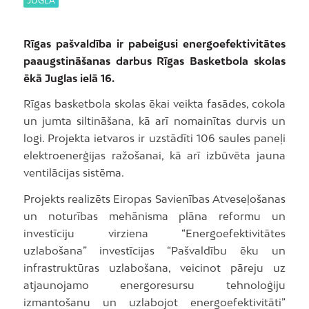
JUGLA
Rīgas pašvaldība ir pabeigusi energoefektivitātes
paaugstināšanas darbus Rīgas Basketbola skolas
ēkā Juglas ielā 16.
Rīgas basketbola skolas ēkai veikta fasādes, cokola
un jumta siltināšana, kā arī nomainītas durvis un
logi. Projekta ietvaros ir uzstādīti 106 saules paneļi
elektroenerģijas ražošanai, kā arī izbūvēta jauna
ventilācijas sistēma.
Projekts realizēts Eiropas Savienības Atveseļošanas
un noturības mehānisma plāna reformu un
investīciju virziena “Energoefektivitātes
uzlabošana” investīcijas “Pašvaldību ēku un
infrastruktūras uzlabošana, veicinot pāreju uz
atjaunojamo energoresursu tehnoloģiju
izmantošanu un uzlabojot energoefektivitāti”