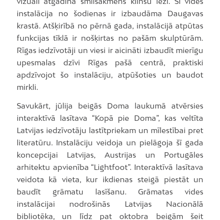
vizuāli atgādina smilšakmens klinšu iezi. Šī vides
instalācija no šodienas ir izbaudāma Daugavas
krastā. Atšķirībā no pērnā gada, instalācijā atpūtas
funkcijas tīklā ir nošķirtas no pašām skulptūrām.
Rīgas iedzīvotāji un viesi ir aicināti izbaudīt mierīgu
upesmalas dzīvi Rīgas pašā centrā, praktiski
apdzīvojot šo instalāciju, atpūšoties un baudot
mirkli.
Savukārt, jūlija beigās Doma laukumā atvērsies
interaktīvā lasītava “Kopā pie Doma”, kas veltīta
Latvijas iedzīvotāju lastītpriekam un mīlestībai pret
literatūru. Instalāciju veidoja un pielāgoja šī gada
koncepcijai Latvijas, Austrijas un Portugāles
arhitektu apvienība “Lightfoot”. Interaktīvā lasītava
veidota kā vieta, kur ikdienas steigā piestāt un
baudīt grāmatu lasīšanu. Grāmatas vides
instalācijai nodrošinās Latvijas Nacionālā
bibliotēka, un līdz pat oktobra beigām šeit