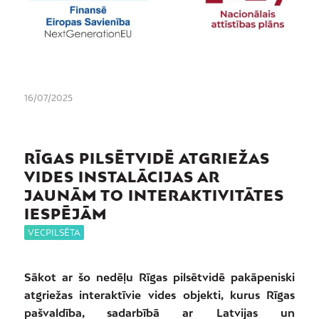
16/07/2025
RĪGAS PILSĒTVIDĒ ATGRIEŽAS
VIDES INSTALĀCIJAS AR
JAUNĀM TO INTERAKTIVITĀTES
IESPĒJĀM
VECPILSĒTA
Sākot ar šo nedēļu Rīgas pilsētvidē pakāpeniski
atgriežas interaktīvie vides objekti, kurus Rīgas
pašvaldība, sadarbībā ar Latvijas un