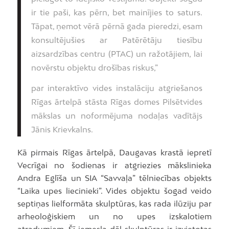
ir tie paši, kas pērn, bet mainījies to saturs.
Tāpat, ņemot vērā pērnā gada pieredzi, esam
konsultējušies ar Patērētāju tiesību
aizsardzības centru (PTAC) un ražotājiem, lai
novērstu objektu drošības riskus,”
par interaktīvo vides instalāciju atgriešanos
Rīgas ārtelpā stāsta Rīgas domes Pilsētvides
mākslas un noformējuma nodaļas vadītājs
Jānis Krievkalns.
Kā pirmais Rīgas ārtelpā, Daugavas krastā iepretī
Vecrīgai no šodienas ir atgriezies mākslinieka
Andra Eglīša un SIA “Savvaļa” tēlniecības objekts
“Laika upes liecinieki”. Vides objektu šogad veido
septiņas lielformāta skulptūras, kas rada ilūziju par
arheoloģiskiem un no upes izskalotiem
atradumiem. Šī iemesla dēļ skulptūras ir izvietotas