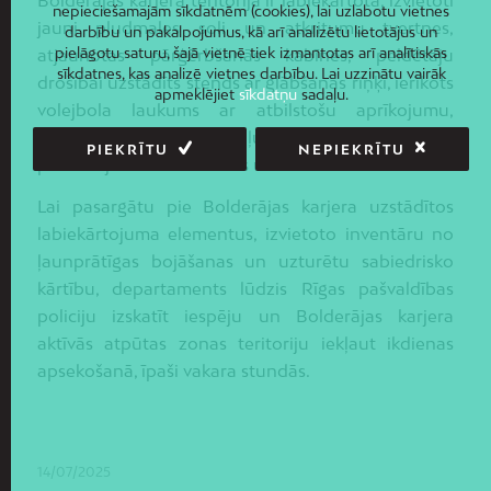
Bolderājas karjera teritorija ir labiekārtota, izvietoti
nepieciešamajām sīkdatnēm (cookies), lai uzlabotu vietnes
jauni pludmales soli un atkritumu tvertnes,
darbību un pakalpojumus, kā arī analizētu lietotājus un
pielāgotu saturu, šajā vietnē tiek izmantotas arī analītiskās
atjaunotas pārģērbšanās kabīnes, peldētāju
sīkdatnes, kas analizē vietnes darbību. Lai uzzinātu vairāk
drošībai uzstādīts stends ar glābšanas riņķi, ierīkots
apmeklējiet
sīkdatņu
sadaļu.
volejbola laukums ar atbilstošu aprīkojumu,
izveidots bērnu rotaļu laukums, izvietoti
PIEKRĪTU
NEPIEKRĪTU
pārvietojamās biotualetes un atkritumu konteineri.
Lai pasargātu pie Bolderājas karjera uzstādītos
labiekārtojuma elementus, izvietoto inventāru no
ļaunprātīgas bojāšanas un uzturētu sabiedrisko
kārtību, departaments lūdzis Rīgas pašvaldības
policiju izskatīt iespēju un Bolderājas karjera
aktīvās atpūtas zonas teritoriju iekļaut ikdienas
apsekošanā, īpaši vakara stundās.
14/07/2025