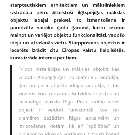
starptautiskiem arhitektiem un māksliniekiem
izstrādāja pērn. Atbilstoši ilgtspējīgas mākslas
objektu labajai praksei, to izmantošana ir
paredzēta vairāku gadu garumā, katru sezonu
mainot un variējot objektu funkcionalitāti, vadošo
ideju un atrašanās vietu. Starpposmos objektus ir
iecerēts izrādīt citu Eiropas valstu lielpilsētās,
kuras izrāda interesi par tiem.
“Vides instalācijas un mākslas objekti, kas
veidoti ilgtspējīgi gan no materiālu viedokļa,
gan no paša objekta idejas viedokļa, ir tas
virziens, kurā redzam pilsētvides objektus un
laikmetīgo mākslu Rīgā. Pērn radītie vides
objekti ir veidoti funkcionāli, tos var
piemērot dažādām Rīgas apkaimēm un
izvietošanas vietām, kā arī “spēlēties” un
pielāgot to idejisko vēstījumu. Objekti šogad