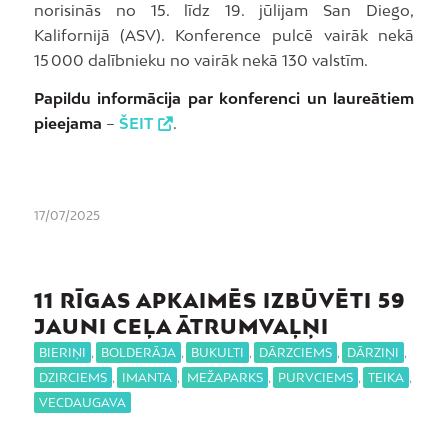
norisinās no 15. līdz 19. jūlijam San Diego,
Kalifornijā (ASV). Konference pulcē vairāk nekā
15 000 dalībnieku no vairāk nekā 130 valstīm.
Papildu informācija par konferenci un laureātiem
pieejama
–
ŠEIT
.
17/07/2025
11 RĪGAS APKAIMĒS IZBŪVĒTI 59
JAUNI CEĻA ĀTRUMVAĻŅI
BIERIŅI
,
BOLDERĀJA
,
BUKULTI
,
DĀRZCIEMS
,
DĀRZIŅI
,
DZIRCIEMS
,
IMANTA
,
MEŽAPARKS
,
PURVCIEMS
,
TEIKA
,
VECDAUGAVA