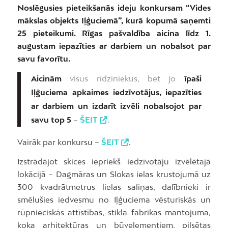
Noslēgusies pieteikšanās ideju konkursam “Vides
mākslas objekts Iļģuciemā”, kurā kopumā saņemti
25 pieteikumi. Rīgas pašvaldība aicina līdz 1.
augustam iepazīties ar darbiem un nobalsot par
savu favorītu.
Aicinām
visus rīdziniekus, bet jo
īpaši
Iļģuciema apkaimes iedzīvotājus, iepazīties
ar darbiem un izdarīt izvēli nobalsojot par
savu top 5
–
ŠEIT
.
Vairāk par konkursu –
ŠEIT
.
Izstrādājot skices iepriekš iedzīvotāju izvēlētajā
lokācijā – Dagmāras un Slokas ielas krustojumā uz
300 kvadrātmetrus lielas saliņas, dalībnieki ir
smēlušies iedvesmu no Iļģuciema vēsturiskās un
rūpnieciskās attīstības, stikla fabrikas mantojuma,
koka arhitektūras un būvelementiem, pilsētas