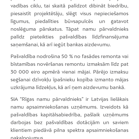
vadības ciklu, tai skaitā palīdzot dibināt biedrību,
piesaistīt projektētāju, slēgt visus nepieciešamos
līgumus, piedalīties būvsapulcēs un gatavot
noslēguma pārskatus. Tāpat namu pārvaldnieks
palīdz pieteikties pašvaldības līdzfinansējuma
saņemšanai, kā arī iegūt bankas aizdevumu.
Pašvaldība nodrošina 50 % no fasādes remonta vai
bīstamības novēršanas remontu izmaksām līdz pat
30 000 eiro apmērā vienai mājai. Pārējo izmaksu
segšanai dzīvokļu īpašnieku kopība izmanto mājas
uzkrājuma līdzekļus, kā arī ņem aizdevumu bankā.
SIA “Rīgas namu pārvaldnieks” ir Latvijas lielākais
namu apsaimniekošanas uzņēmums. Izveidots kā
pašvaldības kapitālsabiedrība, pašlaik uzņēmums
darbojas bez pašvaldības dotācijām un saviem
klientiem piedāvā pilna spektra apsaimniekošanas
pakalpojumus.