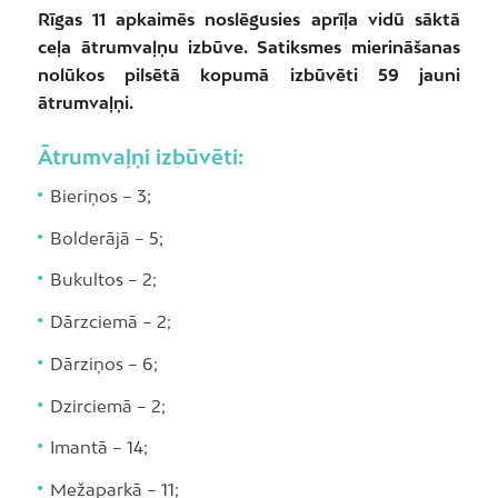
Rīgas 11 apkaimēs noslēgusies aprīļa vidū sāktā
ceļa ātrumvaļņu izbūve. Satiksmes mierināšanas
nolūkos pilsētā kopumā izbūvēti 59 jauni
ātrumvaļņi.
Ātrumvaļņi izbūvēti:
Bieriņos – 3;
Bolderājā – 5;
Bukultos – 2;
Dārzciemā – 2;
Dārziņos – 6;
Dzirciemā – 2;
Imantā – 14;
Mežaparkā – 11;