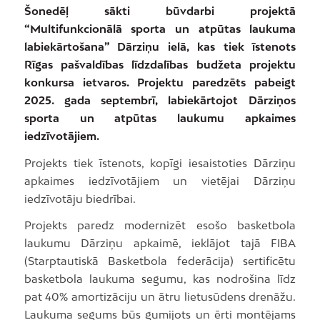
Šonedēļ sākti būvdarbi projektā
“Multifunkcionālā sporta un atpūtas laukuma
labiekārtošana” Dārziņu ielā, kas tiek īstenots
Rīgas pašvaldības līdzdalības budžeta projektu
konkursa ietvaros. Projektu paredzēts pabeigt
2025. gada septembrī, labiekārtojot Dārziņos
sporta un atpūtas laukumu apkaimes
iedzīvotājiem.
Projekts tiek īstenots, kopīgi iesaistoties Dārziņu
apkaimes iedzīvotājiem un vietējai Dārziņu
iedzīvotāju biedrībai.
Projekts paredz modernizēt esošo basketbola
laukumu Dārziņu apkaimē, ieklājot tajā FIBA
(Starptautiskā Basketbola federācija) sertificētu
basketbola laukuma segumu, kas nodrošina līdz
pat 40% amortizāciju un ātru lietusūdens drenāžu.
Laukuma segums būs gumijots un ērti montējams