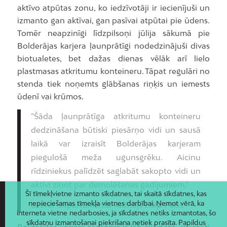
aktīvo atpūtas zonu, ko iedzīvotāji ir iecienījuši un
izmanto gan aktīvai, gan pasīvai atpūtai pie ūdens.
Tomēr neapzinīgi līdzpilsoņi jūlija sākumā pie
Bolderājas karjera ļaunprātīgi nodedzinājuši divas
biotualetes, bet dažas dienas vēlāk arī lielo
plastmasas atkritumu konteineru. Tāpat regulāri no
stenda tiek noņemts glābšanas riņķis un iemests
ūdenī vai krūmos.
“Šāda ļaunprātīga atkritumu konteineru
dedzināšana būtiski piesārņo vidi un sausā
laikā var izraisīt Bolderājas karjeram
piegulošā meža ugunsgrēku. Aicinu
rīdziniekus palīdzēt saglabāt sakopto vidi un
aktīvi ziņot par demolēšanas gadījumiem,”
Šī tīmekļvietne izmanto sīkdatnes, tai skaitā sīkdatnes, kas
nepieciešamas tīmekļa vietnes darbībai. Ņemot vērā, ka
uzsver departamenta vadītājs Edijs Pelšs.
interneta vietne nedarbosies, ja sīkdatnes netiks izmantotas, šo
sīkdatņu izmantošanai piekrišana netiek prasīta. Papildus