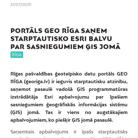
21/07/2025
PORTĀLS GEO RĪGA SAŅEM
STARPTAUTISKO ESRI BALVU
PAR SASNIEGUMIEM ĢIS JOMĀ
RĪGA
Rīgas pašvaldības ģeotelpisko datu portāls GEO
RĪGA (georiga.lv) ir ieguvis starptautisku atzinību,
saņemot pasaulē vadošā ĢIS programmatūras
izstrādātāja Esri apbalvojumu par īpašiem
sasniegumiem ģeogrāfiskās informācijas sistēmu
(ĢIS) jomā. Tas ir viens no augstākajiem
apbalvojumiem, ko piešķir ĢIS jomā pasaulē.
Saņemtais apbalvojums ir īpašs starptautisks