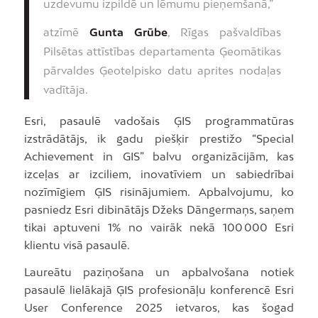
uzdevumu izpildē un lēmumu pieņemšanā,”
atzīmē
Gunta Grūbe
, Rīgas pašvaldības
Pilsētas attīstības departamenta Ģeomātikas
pārvaldes Ģeotelpisko datu aprites nodaļas
vadītāja.
Esri, pasaulē vadošais ĢIS programmatūras
izstrādātājs, ik gadu piešķir prestižo “Special
Achievement in GIS” balvu organizācijām, kas
izceļas ar izciliem, inovatīviem un sabiedrībai
nozīmīgiem ĢIS risinājumiem. Apbalvojumu, ko
pasniedz Esri dibinātājs Džeks Dāngermaņs, saņem
tikai aptuveni 1% no vairāk nekā 100 000 Esri
klientu visā pasaulē.
Laureātu paziņošana un apbalvošana notiek
pasaulē lielākajā ĢIS profesionāļu konferencē Esri
User Conference 2025 ietvaros, kas šogad