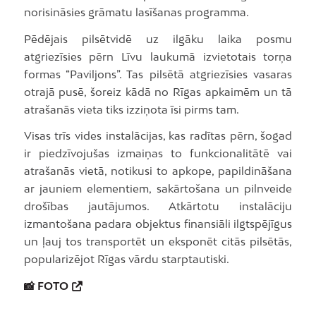
norisināsies grāmatu lasīšanas programma.
Pēdējais pilsētvidē uz ilgāku laika posmu
atgriezīsies pērn Līvu laukumā izvietotais torņa
formas “Paviljons”. Tas pilsētā atgriezīsies vasaras
otrajā pusē, šoreiz kādā no Rīgas apkaimēm un tā
atrašanās vieta tiks izziņota īsi pirms tam.
Visas trīs vides instalācijas, kas radītas pērn, šogad
ir piedzīvojušas izmaiņas to funkcionalitātē vai
atrašanās vietā, notikusi to apkope, papildināšana
ar jauniem elementiem, sakārtošana un pilnveide
drošības jautājumos. Atkārtotu instalāciju
izmantošana padara objektus finansiāli ilgtspējīgus
un ļauj tos transportēt un eksponēt citās pilsētās,
popularizējot Rīgas vārdu starptautiski.
📸 FOTO