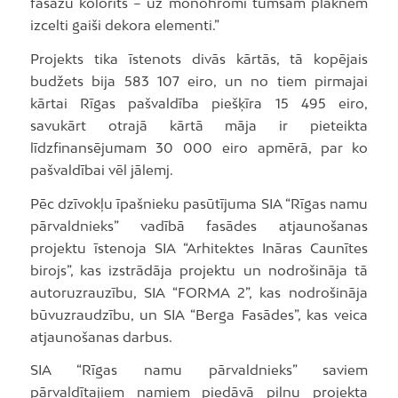
fasāžu kolorīts – uz monohromi tumšām plaknēm
izcelti gaiši dekora elementi.”
Projekts tika īstenots divās kārtās, tā kopējais
budžets bija 583 107 eiro, un no tiem pirmajai
kārtai Rīgas pašvaldība piešķīra 15 495 eiro,
savukārt otrajā kārtā māja ir pieteikta
līdzfinansējumam 30 000 eiro apmērā, par ko
pašvaldībai vēl jālemj.
Pēc dzīvokļu īpašnieku pasūtījuma SIA “Rīgas namu
pārvaldnieks” vadībā fasādes atjaunošanas
projektu īstenoja SIA “Arhitektes Ināras Caunītes
birojs”, kas izstrādāja projektu un nodrošināja tā
autoruzrauzību, SIA “FORMA 2”, kas nodrošināja
būvuzraudzību, un SIA “Berga Fasādes”, kas veica
atjaunošanas darbus.
SIA “Rīgas namu pārvaldnieks” saviem
pārvaldītajiem namiem piedāvā pilnu projekta