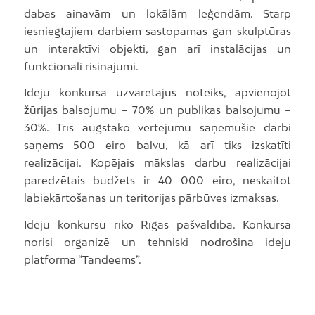
dabas ainavām un lokālām leģendām. Starp
iesniegtajiem darbiem sastopamas gan skulptūras
un interaktīvi objekti, gan arī instalācijas un
funkcionāli risinājumi.
Ideju konkursa uzvarētājus noteiks, apvienojot
žūrijas balsojumu – 70% un publikas balsojumu –
30%. Trīs augstāko vērtējumu saņēmušie darbi
saņems 500 eiro balvu, kā arī tiks izskatīti
realizācijai. Kopējais mākslas darbu realizācijai
paredzētais budžets ir 40 000 eiro, neskaitot
labiekārtošanas un teritorijas pārbūves izmaksas.
Ideju konkursu rīko Rīgas pašvaldība. Konkursa
norisi organizē un tehniski nodrošina ideju
platforma “Tandeems”.