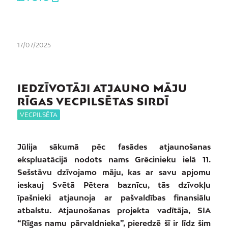
17/07/2025
IEDZĪVOTĀJI ATJAUNO MĀJU
RĪGAS VECPILSĒTAS SIRDĪ
VECPILSĒTA
Jūlija sākumā pēc fasādes atjaunošanas
ekspluatācijā nodots nams Grēcinieku ielā 11.
Sešstāvu dzīvojamo māju, kas ar savu apjomu
ieskauj Svētā Pētera baznīcu, tās dzīvokļu
īpašnieki atjaunoja ar pašvaldības finansiālu
atbalstu. Atjaunošanas projekta vadītāja, SIA
“Rīgas namu pārvaldnieka”, pieredzē šī ir līdz šim