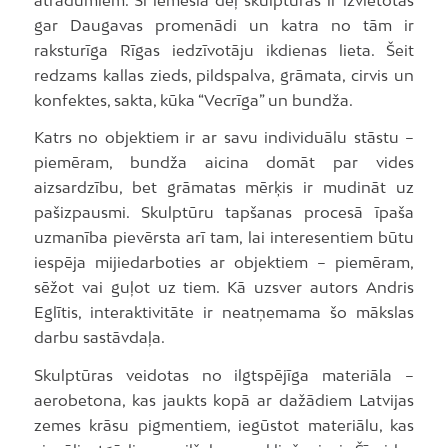
gar Daugavas promenādi un katra no tām ir
raksturīga Rīgas iedzīvotāju ikdienas lieta. Šeit
redzams kallas zieds, pildspalva, grāmata, cirvis un
konfektes, sakta, kūka “Vecrīga” un bundža.
Katrs no objektiem ir ar savu individuālu stāstu –
piemēram, bundža aicina domāt par vides
aizsardzību, bet grāmatas mērķis ir mudināt uz
pašizpausmi. Skulptūru tapšanas procesā īpaša
uzmanība pievērsta arī tam, lai interesentiem būtu
iespēja mijiedarboties ar objektiem – piemēram,
sēžot vai guļot uz tiem. Kā uzsver autors Andris
Eglītis, interaktivitāte ir neatņemama šo mākslas
darbu sastāvdaļa.
Skulptūras veidotas no ilgtspējīga materiāla –
aerobetona, kas jaukts kopā ar dažādiem Latvijas
zemes krāsu pigmentiem, iegūstot materiālu, kas