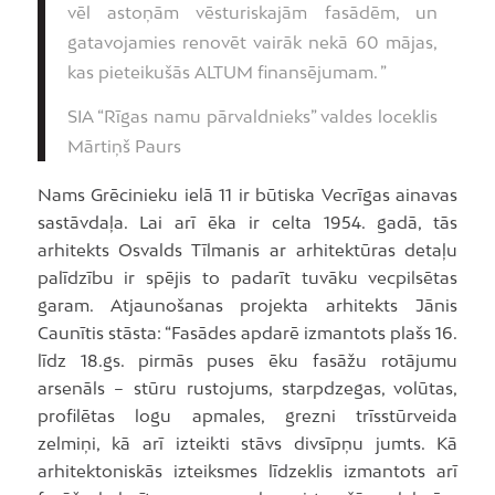
vēl astoņām vēsturiskajām fasādēm, un
gatavojamies renovēt vairāk nekā 60 mājas,
kas pieteikušās ALTUM finansējumam. ”
SIA “Rīgas namu pārvaldnieks” valdes loceklis
Mārtiņš Paurs
Nams Grēcinieku ielā 11 ir būtiska Vecrīgas ainavas
sastāvdaļa. Lai arī ēka ir celta 1954. gadā, tās
arhitekts Osvalds Tīlmanis ar arhitektūras detaļu
palīdzību ir spējis to padarīt tuvāku vecpilsētas
garam. Atjaunošanas projekta arhitekts Jānis
Caunītis stāsta: “Fasādes apdarē izmantots plašs 16.
līdz 18.gs. pirmās puses ēku fasāžu rotājumu
arsenāls – stūru rustojums, starpdzegas, volūtas,
profilētas logu apmales, grezni trīsstūrveida
zelmiņi, kā arī izteikti stāvs divsīpņu jumts. Kā
arhitektoniskās izteiksmes līdzeklis izmantots arī