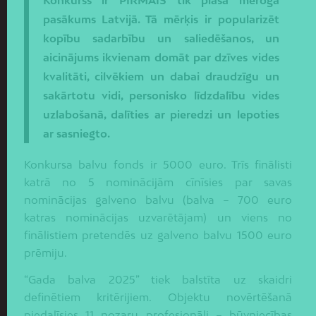
pasākums Latvijā. Tā mērķis ir popularizēt
kopību sadarbību un saliedēšanos, un
aicinājums ikvienam domāt par dzīves vides
kvalitāti, cilvēkiem un dabai draudzīgu un
sakārtotu vidi, personisko līdzdalību vides
uzlabošanā, dalīties ar pieredzi un lepoties
ar sasniegto.
Konkursa balvu fonds ir 5000 euro. Trīs finālisti
katrā no 5 nominācijām cīnīsies par savas
nominācijas galveno balvu (balva – 700 euro
katras nominācijas uzvarētājam) un viens no
finālistiem pretendēs uz galveno balvu 1500 euro
prēmiju.
“Gada balva 2025” tiek balstīta uz skaidri
definētiem kritērijiem. Objektu novērtēšanā
piedalīsies 11 nozaru profesionāļi – būvniecības