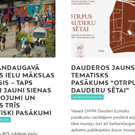
ANDAUGAVĀ
DAUDEROS JAUN
S IELU MĀKSLAS
TEMATISKS
IS – TAPS
PASĀKUMS “OTRP
I JAUNI SIENAS
DAUDERU SĒTAI”
NOJUMI UN
SARKANDAUGAVA
S TRĪS
Vasarā LNVM Dauderi izzinošu
ISKI PASĀKUMI
pasākumu cienītājiem piedāvā iep
UGAVA
tikai muzeju, bet arī Sarkandauga
apkaimi, palūkojoties ārpus muzej
 825. jubilejas gadu,