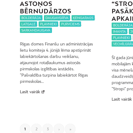
ASTOŅOS
“STRO
BĒRNUDĀRZOS
PASĀ
APKA
BOLDERĀJA
,
DAUGAVGRĪVA
,
ĶENGARAGS
,
LATGALE
,
PĻAVNIEKI
,
PURVCIEMS
,
BOLDERĀJA
SARKANDAUGAVA
IMANTA
,
J
PĻAVNIEKI
,
Rīgas domes Finanšu un administrācijas
VECMĪLGRĀV
lietu komiteja 4. jūnijā lēma apstiprināt
labiekārtošanas darbu veikšanu,
Šī gada jūn
atjaunojot rotaļlaukumus astoņās
mobilajām k
pirmskolas izglītības iestādēs.
visa mēneša
“Pašvaldība turpina labiekārtot Rīgas
daudzveidī
pirmsskolas…
programma. 
“Stropi” p
Lasīt vairāk
Lasīt vairāk
1
2
3
›
»