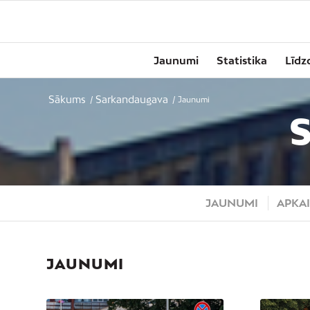
Jaunumi
Statistika
Līdz
Sākums
Sarkandaugava
/
/
Jaunumi
JAUNUMI
APKAI
JAUNUMI