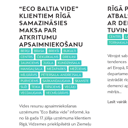
“ECO BALTIA VIDE”
RĪGĀ 
KLIENTIEM RĪGĀ
ATBAL
SAMAZINĀSIES
AR DE
MAKSA PAR
TUVIN
ATKRITUMU
CENTRS
,
L
TORŅAKAL
APSAIMNIEKOŠANU
BERĢI
,
BRASA
,
BREKŠI
,
BUKULTI
,
Vērojot sa
CENTRS
,
ČIEKURKALNS
,
DREILIŅI
,
tendences n
JAUNCIEMS
,
JUGLA
,
KUNDZIŅSALA
,
arī Eiropā, 
MANGAĻSALA
,
MEŽAPARKS
,
MEŽCIEMS
,
departament
MĪLGRĀVIS
,
PĒTERSALA-ANDREJSALA
,
izstrādāt r
PURVCIEMS
,
SARKANDAUGAVA
,
SKANSTE
,
demenci ap
SUŽI
,
TEIKA
,
TRĪSCIEMS
,
VECĀĶI
,
mērķis…
VECDAUGAVA
,
VECMĪLGRĀVIS
Lasīt vairāk
Vides resursu apsaimniekošanas
uzņēmums “Eco Baltia vide” informē, ka
no šā gada 17. jūlija uzņēmuma klientiem
Rīgā, Vidzemes priekšpilsētā un Ziemeļu