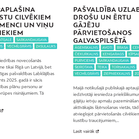
PAPLAŠINA
PAŠVALDĪBA UZLA
STU CILVĒKIEM
DROŠU UN ĒRTU
MENCI UN VIŅU
GĀJĒJU
IEKIEM
PĀRVIETOŠANOS
GALVASPILSĒTĀ
ATGALE
,
SARKANDAUGAVA
,
NS
,
VECMĪLGRĀVIS
,
ZASULAUKS
ĀGENSKALNS
,
AVOTI
,
BRASA
,
CE
ČIEKURKALNS
,
ĶENGARAGS
,
ĶĪPSA
biedrības novecošanās
PURVCIEMS
,
SARKANDAUGAVA
,
e tikai Rīgā un Latvijā, bet
ŠĶIROTAVA
,
TEIKA
,
TORŅAKALNS
,
Rīgas pašvaldības Labklājības
VECMĪLGRĀVIS
,
ZIEPNIEKKALNS
,
ZO
s 2025. gadā ir sācis
īcības plānu personu ar
Maijā notikušajā publiskajā aptauj
rūpes risinājumiem. Tā
iedzīvotāji iesniedza priekšlikumu
gājēju ietvju apmaļu pazemināša
aktīvākajās šķērsošanas vietās, tād
atvieglojot pārvietošanās cilvēkie
kustību traucējumiem,…
Lasīt vairāk