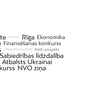
ste
Rīga
Ekonomika
Tūrisms
e
Finansēšanas konkurss
s
RAIC projekts
Līdzdalības budžets
Sabiedrības līdzdalība
Atbalsts Ukrainai
kurss
NVO ziņa