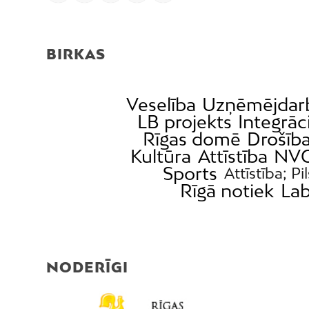
BIRKAS
Veselība
Uzņēmējdar
LB projekts
Integrāc
Rīgas domē
Drošīb
Kultūra
Attīstība
NVO
Sports
Attīstība; Pi
Rīgā notiek
Lab
NODERĪGI