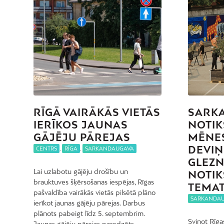
RĪGĀ VAIRĀKĀS VIETĀS
SARK
IERĪKOS JAUNAS
NOTIK
GĀJĒJU PĀREJAS
MĒNES
DEVIŅ
CENTRS
,
RĪGA
,
SARKANDAUGAVA
GLEZ
Lai uzlabotu gājēju drošību un
NOTIK
brauktuves šķērsošanas iespējas, Rīgas
TEMAT
pašvaldība vairākās vietās pilsētā plāno
SARKANDA
ierīkot jaunas gājēju pārejas. Darbus
plānots pabeigt līdz 5. septembrim.
Svinot Rīgas
Jaunas gājēju pārejas paredzēts…