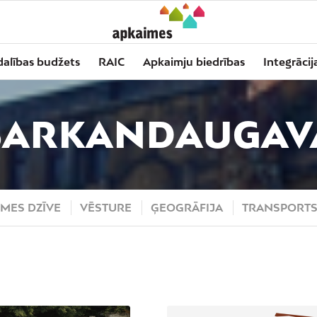
dalības budžets
RAIC
Apkaimju biedrības
Integrācij
SARKANDAUGAV
MES DZĪVE
VĒSTURE
ĢEOGRĀFIJA
TRANSPORT