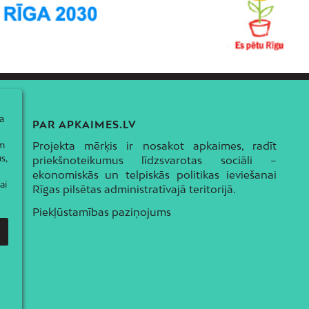
a
PAR APKAIMES.LV
Projekta mērķis ir nosakot apkaimes, radīt
ām
s,
priekšnoteikumus līdzsvarotas sociāli –
ekonomiskās un telpiskās politikas ieviešanai
ai
Rīgas pilsētas administratīvajā teritorijā.
Piekļūstamības paziņojums