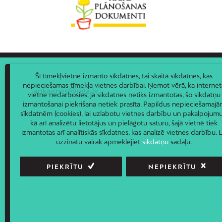
Šī tīmekļvietne izmanto sīkdatnes, tai skaitā sīkdatnes, kas
nepieciešamas tīmekļa vietnes darbībai. Ņemot vērā, ka internet
apkaimes@riga.lv
vietne nedarbosies, ja sīkdatnes netiks izmantotas, šo sīkdatņu
izmantošanai piekrišana netiek prasīta. Papildus nepieciešamaj
sīkdatnēm (cookies), lai uzlabotu vietnes darbību un pakalpojumu
kā arī analizētu lietotājus un pielāgotu saturu, šajā vietnē tiek
izmantotas arī analītiskās sīkdatnes, kas analizē vietnes darbību. L
uzzinātu vairāk apmeklējiet
sīkdatņu
sadaļu.
PIEKRĪTU
NEPIEKRĪTU