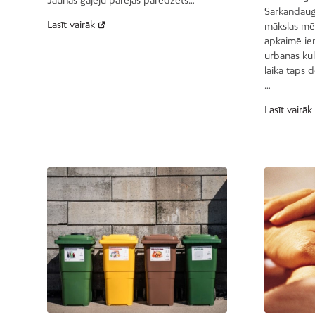
Sarkandauga
Lasīt vairāk
mākslas mēne
apkaimē ien
urbānās ku
laikā taps d
…
Lasīt vairāk