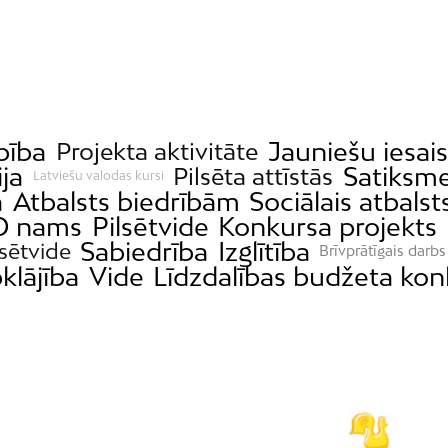
bība
Jauniešu iesai
Projekta aktivitāte
ija
Satiksm
Pilsēta attīstās
Latviešu valodas kursi
a
Atbalsts biedrībām
Sociālais atbalst
 nams
Pilsētvide
Konkursa projekts
Sabiedrība
Izglītība
lsētvide
Brīvprātīgais darbs
klājība
Vide
Līdzdalības budžeta kon