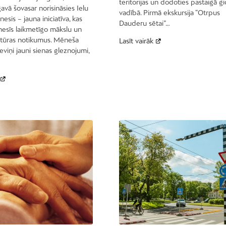
teritorijas un dodoties pastaigā g
vā šovasar norisināsies Ielu
vadībā. Pirmā ekskursija “Otrpus
sis – jauna iniciatīva, kas
Dauderu sētai”…
esīs laikmetīgo mākslu un
ltūras notikumus. Mēneša
Lasīt vairāk
eviņi jauni sienas gleznojumi,