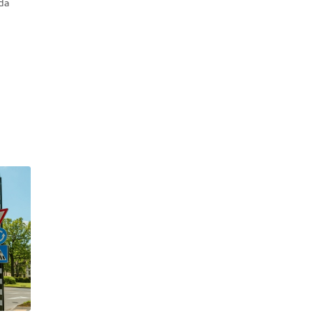
ida
Dreiliņi
Dzirciems
Grīziņkalns
Iļģuciems
Imanta
Jaunciems
Jugla
Katlakalns
Kleisti
Kundziņsala
Ķengarags
Ķīpsala
Mangaļsala
Latgale
Mežaparks