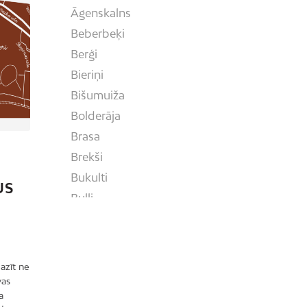
Āgenskalns
Beberbeķi
Berģi
Bieriņi
Bišumuiža
Bolderāja
Brasa
S
Brekši
Bukulti
US
Buļļi
Centrs
Čiekurkalns
Daugavgrīva
azīt ne
Dārzciems
vas
a
Dārziņi