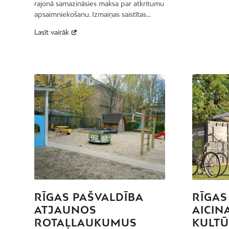
rajonā samazināsies maksa par atkritumu
apsaimniekošanu. Izmaiņas saistītas…
Lasīt vairāk
RĪGAS PAŠVALDĪBA
RĪGAS
ATJAUNOS
AICIN
ROTAĻLAUKUMUS
KULTŪ