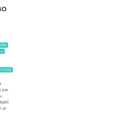
Mežciems
BO
Mīlgrāvis
Mūkupurvs
Pētersala-Andrejsala
Pleskodāle
NTRS
,
Pļavnieki
LA
,
Purvciems
Rumbula
LITŪDE
Salas
ā
Sarkandaugava
s par
Skanste
nu
ējādi
Spilve
m ar
Suži
Šampēteris
Šķirotava