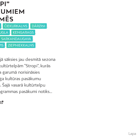
PI”
KUMIEM
IMĒS
,
ČIEKURKALNS
,
DĀRZIŅI
,
UGLA
,
ĶENGARAGS
,
SARKANDAUGAVA
,
IS
,
ZIEPNIEKKALNS
ijā sāksies jau desmitā sezona
ultūrtelpām “Stropi”, kurās
 garumā norisināsies
ga kultūras pasākumu
Šajā vasarā kultūrtelpu
rogrammas pasākumi notiks…
Lapa 