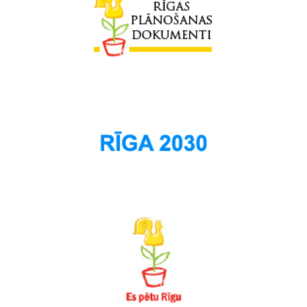
Sarkandaugava
Skanste
Spilve
Suži
Šampēteris
Šķirotava
Teika
Torņakalns
Trīsciems
Vecāķi
Vecdaugava
Vecmīlgrāvis
Vecpilsēta
Voleri