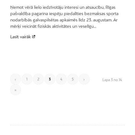
Ņemot vērā lielo iedzīvotāju interesi un atsaucību, Rīgas
pašvaldība pagarina iespēju piedalīties bezmaksas sporta
nodarbībās galvaspilsētas apkaimēs līdz 23. augustam. Ar
mērķi veicināt fiziskās aktivitātes un veselīgu…
Lasīt vairāk
‹
1
2
3
4
5
›
Lapa 3 no 14
»