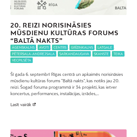
20. REIZI NORISINĀSIES
MŪSDIENU KULTŪRAS FORUMS
“BALTĀ NAKTS”
ĀGENSKALNS
,
AVOTI
,
CENTRS
,
GRĪZIŅKALNS
,
LATGALE
,
PĒTERSALA-ANDREJSALA
,
SARKANDAUGAVA
,
SKANSTE
,
TEIKA
,
VECPILSĒTA
Šī gada 6. septembrī Rīgas centrā un apkaimēs norisināsies
mūsdienu kultūras forums “Baltā nakts”, kas notiks jau 20.
reizi. Šogad foruma programmā ir 34 projekti, kas ietver
koncertus, performances, instalācijas, izrādes,…
Lasīt vairāk