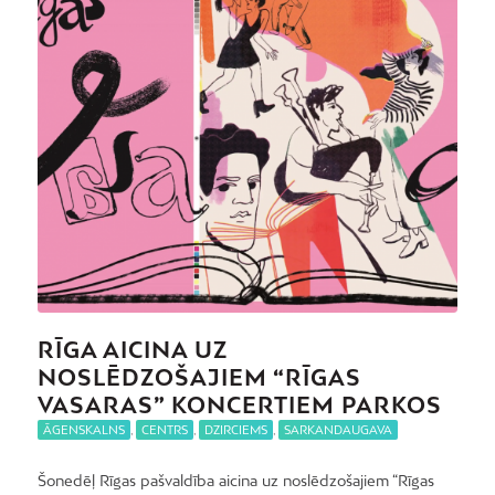
RĪGA AICINA UZ
NOSLĒDZOŠAJIEM “RĪGAS
VASARAS” KONCERTIEM PARKOS
ĀGENSKALNS
,
CENTRS
,
DZIRCIEMS
,
SARKANDAUGAVA
Šonedēļ Rīgas pašvaldība aicina uz noslēdzošajiem “Rīgas