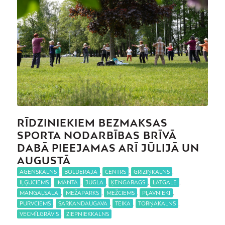
RĪDZINIEKIEM BEZMAKSAS
SPORTA NODARBĪBAS BRĪVĀ
DABĀ PIEEJAMAS ARĪ JŪLIJĀ UN
AUGUSTĀ
ĀGENSKALNS
,
BOLDERĀJA
,
CENTRS
,
GRĪZIŅKALNS
,
IĻĢUCIEMS
,
IMANTA
,
JUGLA
,
ĶENGARAGS
,
LATGALE
,
MANGAĻSALA
,
MEŽAPARKS
,
MEŽCIEMS
,
PĻAVNIEKI
,
PURVCIEMS
,
SARKANDAUGAVA
,
TEIKA
,
TORŅAKALNS
,
VECMĪLGRĀVIS
,
ZIEPNIEKKALNS