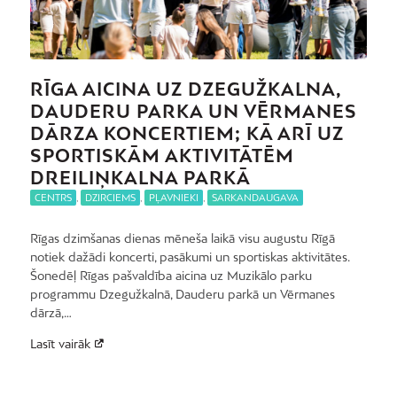
RĪGA AICINA UZ DZEGUŽKALNA,
DAUDERU PARKA UN VĒRMANES
DĀRZA KONCERTIEM; KĀ ARĪ UZ
SPORTISKĀM AKTIVITĀTĒM
DREILIŅKALNA PARKĀ
CENTRS
,
DZIRCIEMS
,
PĻAVNIEKI
,
SARKANDAUGAVA
Rīgas dzimšanas dienas mēneša laikā visu augustu Rīgā
notiek dažādi koncerti, pasākumi un sportiskas aktivitātes.
Šonedēļ Rīgas pašvaldība aicina uz Muzikālo parku
programmu Dzegužkalnā, Dauderu parkā un Vērmanes
dārzā,…
Lasīt vairāk