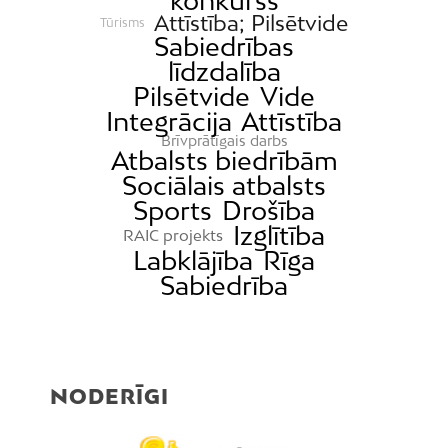
konkurss
Attīstība; Pilsētvide
Ķengarags
Tūrisms
Sabiedrības
Ķīpsala
līdzdalība
Mangaļsala
Pilsētvide
Vide
Integrācija
Attīstība
Latgale
Brīvprātīgais darbs
Mežaparks
Atbalsts biedrībām
Sociālais atbalsts
Mežciems
Sports
Drošība
Mīlgrāvis
Izglītība
RAIC projekts
Mūkupurvs
Labklājība
Rīga
Pētersala-Andrejsala
Sabiedrība
Pleskodāle
Pļavnieki
Purvciems
NODERĪGI
Rumbula
Salas