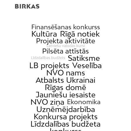
BIRKAS
Čiekurkalns
Daugavgrīva
Dārzciems
Finansēšanas konkurss
Kultūra
Rīgā notiek
Dārziņi
Projekta aktivitāte
Dreiliņi
Latviešu valodas kursi
Pilsēta attīstās
Dzirciems
Satiksme
Līdzdalības budžets
Grīziņkalns
LB projekts
Veselība
NVO nams
Iļģuciems
Atbalsts Ukrainai
Imanta
Rīgas domē
Jaunciems
Jauniešu iesaiste
NVO ziņa
Jugla
Ekonomika
Uzņēmējdarbība
Katlakalns
Konkursa projekts
Kleisti
Līdzdalības budžeta
Kundziņsala