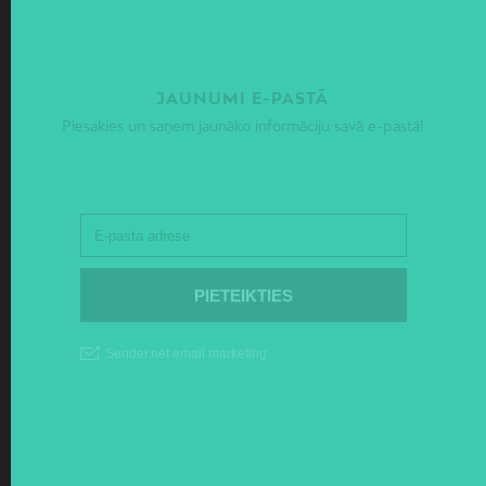
JAUNUMI E-PASTĀ
Piesakies un saņem jaunāko informāciju savā e-pastā!