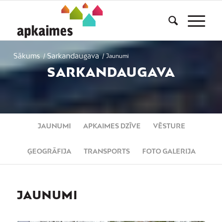
Sākums
Sarkandaugava
/
/
Jaunumi
SARKANDAUGAVA
JAUNUMI
APKAIMES DZĪVE
VĒSTURE
ĢEOGRĀFIJA
TRANSPORTS
FOTO GALERIJA
JAUNUMI