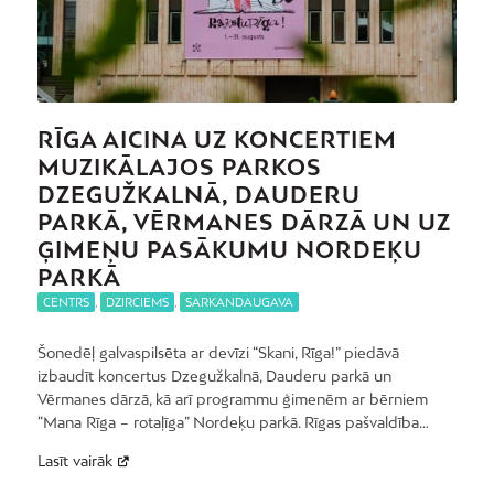
RĪGA AICINA UZ KONCERTIEM
MUZIKĀLAJOS PARKOS
DZEGUŽKALNĀ, DAUDERU
PARKĀ, VĒRMANES DĀRZĀ UN UZ
ĢIMEŅU PASĀKUMU NORDEĶU
PARKĀ
CENTRS
,
DZIRCIEMS
,
SARKANDAUGAVA
Šonedēļ galvaspilsēta ar devīzi “Skani, Rīga!” piedāvā
izbaudīt koncertus Dzegužkalnā, Dauderu parkā un
Vērmanes dārzā, kā arī programmu ģimenēm ar bērniem
“Mana Rīga – rotaļīga” Nordeķu parkā. Rīgas pašvaldība…
Lasīt vairāk