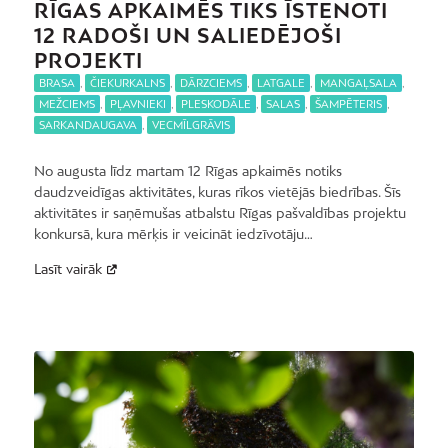
RĪGAS APKAIMĒS TIKS ĪSTENOTI
12 RADOŠI UN SALIEDĒJOŠI
PROJEKTI
BRASA
,
ČIEKURKALNS
,
DĀRZCIEMS
,
LATGALE
,
MANGAĻSALA
,
MEŽCIEMS
,
PĻAVNIEKI
,
PLESKODĀLE
,
SALAS
,
ŠAMPĒTERIS
,
SARKANDAUGAVA
,
VECMĪLGRĀVIS
No augusta līdz martam 12 Rīgas apkaimēs notiks
daudzveidīgas aktivitātes, kuras rīkos vietējās biedrības. Šīs
aktivitātes ir saņēmušas atbalstu Rīgas pašvaldības projektu
konkursā, kura mērķis ir veicināt iedzīvotāju…
Lasīt vairāk