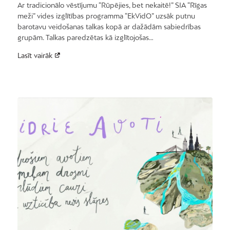
Ar tradicionālo vēstījumu “Rūpējies, bet nekaitē!” SIA “Rīgas
meži” vides izglītības programma “EkVidO” uzsāk putnu
barotavu veidošanas talkas kopā ar dažādām sabiedrības
grupām. Talkas paredzētas kā izglītojošas…
Lasīt vairāk