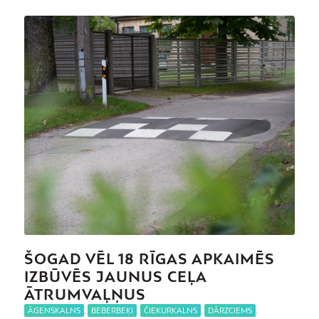
ŠOGAD VĒL 18 RĪGAS APKAIMĒS
IZBŪVĒS JAUNUS CEĻA
ĀTRUMVAĻŅUS
ĀGENSKALNS
,
BEBERBEĶI
,
ČIEKURKALNS
,
DĀRZCIEMS
,