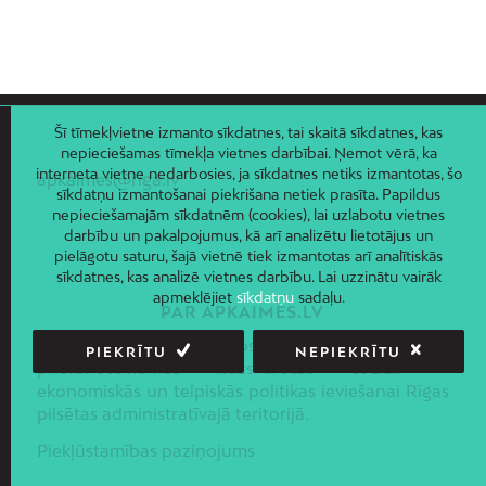
Zasulauks
Ziepniekkalns
Zolitūde
Šī tīmekļvietne izmanto sīkdatnes, tai skaitā sīkdatnes, kas
nepieciešamas tīmekļa vietnes darbībai. Ņemot vērā, ka
interneta vietne nedarbosies, ja sīkdatnes netiks izmantotas, šo
apkaimes@riga.lv
sīkdatņu izmantošanai piekrišana netiek prasīta. Papildus
nepieciešamajām sīkdatnēm (cookies), lai uzlabotu vietnes
darbību un pakalpojumus, kā arī analizētu lietotājus un
pielāgotu saturu, šajā vietnē tiek izmantotas arī analītiskās
sīkdatnes, kas analizē vietnes darbību. Lai uzzinātu vairāk
apmeklējiet
sīkdatņu
sadaļu.
PAR APKAIMES.LV
Projekta mērķis ir nosakot apkaimes, radīt
PIEKRĪTU
NEPIEKRĪTU
priekšnoteikumus līdzsvarotas sociāli –
ekonomiskās un telpiskās politikas ieviešanai Rīgas
pilsētas administratīvajā teritorijā.
Piekļūstamības paziņojums