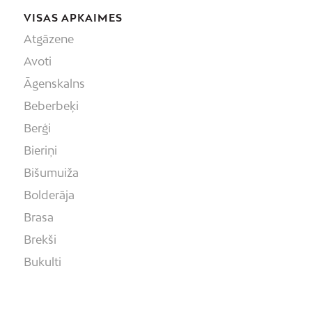
VISAS APKAIMES
Atgāzene
Avoti
Āgenskalns
Beberbeķi
Berģi
Bieriņi
Bišumuiža
Bolderāja
Brasa
Brekši
Bukulti
Buļļi
Centrs