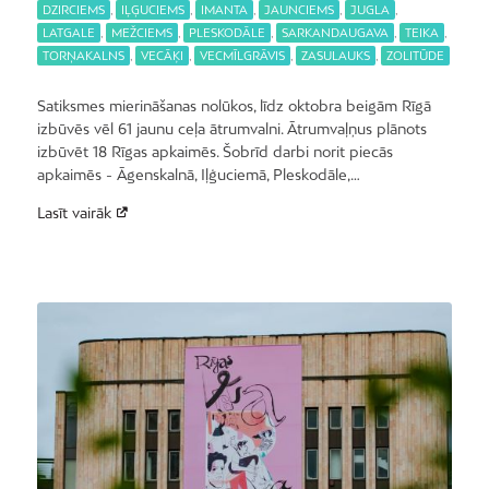
DZIRCIEMS
,
IĻĢUCIEMS
,
IMANTA
,
JAUNCIEMS
,
JUGLA
,
LATGALE
,
MEŽCIEMS
,
PLESKODĀLE
,
SARKANDAUGAVA
,
TEIKA
,
TORŅAKALNS
,
VECĀĶI
,
VECMĪLGRĀVIS
,
ZASULAUKS
,
ZOLITŪDE
Satiksmes mierināšanas nolūkos, līdz oktobra beigām Rīgā
izbūvēs vēl 61 jaunu ceļa ātrumvalni. Ātrumvaļņus plānots
izbūvēt 18 Rīgas apkaimēs. Šobrīd darbi norit piecās
apkaimēs - Āgenskalnā, Iļģuciemā, Pleskodāle,…
Lasīt vairāk