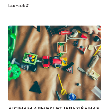
Lasīt vairāk
AICINĀM APMEKLĒT IEPAZĪŠANĀS