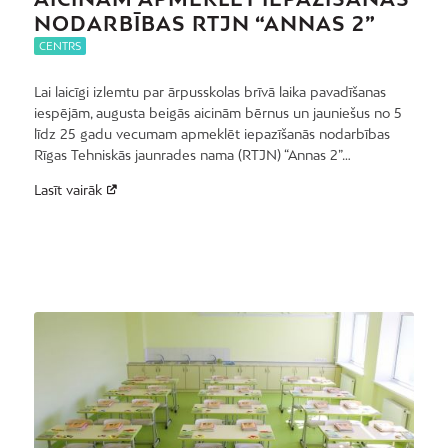
NODARBĪBAS RTJN “ANNAS 2”
CENTRS
Lai laicīgi izlemtu par ārpusskolas brīvā laika pavadīšanas
iespējām, augusta beigās aicinām bērnus un jauniešus no 5
līdz 25 gadu vecumam apmeklēt iepazīšanās nodarbības
Rīgas Tehniskās jaunrades nama (RTJN) “Annas 2”…
Lasīt vairāk