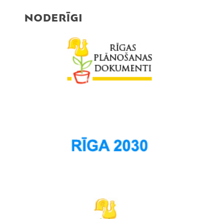
Rumbula
NODERĪGI
Salas
Sarkandaugava
Skanste
Spilve
Suži
Šampēteris
Šķirotava
Teika
Torņakalns
Trīsciems
Vecāķi
Vecdaugava
Vecmīlgrāvis