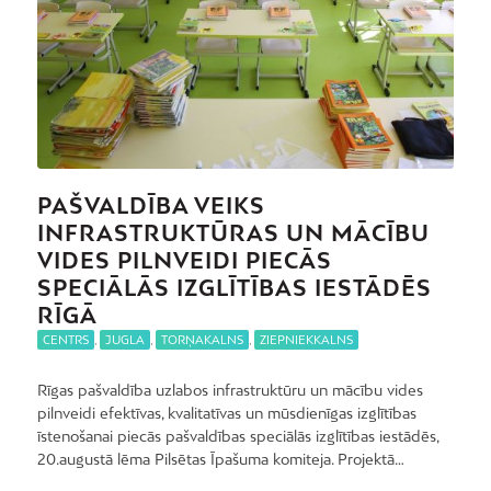
PAŠVALDĪBA VEIKS
INFRASTRUKTŪRAS UN MĀCĪBU
VIDES PILNVEIDI PIECĀS
SPECIĀLĀS IZGLĪTĪBAS IESTĀDĒS
RĪGĀ
CENTRS
,
JUGLA
,
TORŅAKALNS
,
ZIEPNIEKKALNS
Rīgas pašvaldība uzlabos infrastruktūru un mācību vides
pilnveidi efektīvas, kvalitatīvas un mūsdienīgas izglītības
īstenošanai piecās pašvaldības speciālās izglītības iestādēs,
20.augustā lēma Pilsētas Īpašuma komiteja. Projektā…