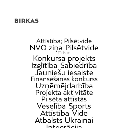
Buļļi
Centrs
BIRKAS
Čiekurkalns
Daugavgrīva
Dārzciems
Attīstība; Pilsētvide
NVO ziņa
Pilsētvide
Dārziņi
Tūrisms
Konkursa projekts
Dreiliņi
Izglītība
Sabiedrība
Dzirciems
Jauniešu iesaiste
Grīziņkalns
Finansēšanas konkurss
Uzņēmējdarbība
Iļģuciems
Projekta aktivitāte
Imanta
Pilsēta attīstās
Jaunciems
Veselība
Sports
Attīstība
Vide
Jugla
Atbalsts Ukrainai
Katlakalns
Integrācija