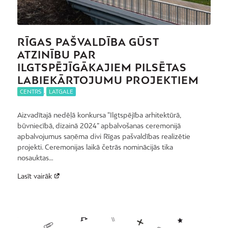
RĪGAS PAŠVALDĪBA GŪST
ATZINĪBU PAR
ILGTSPĒJĪGĀKAJIEM PILSĒTAS
LABIEKĀRTOJUMU PROJEKTIEM
CENTRS
,
LATGALE
Aizvadītajā nedēļā konkursa “Ilgtspējība arhitektūrā,
būvniecībā, dizainā 2024” apbalvošanas ceremonijā
apbalvojumus saņēma divi Rīgas pašvaldības realizētie
projekti. Ceremonijas laikā četrās nominācijās tika
nosauktas…
Lasīt vairāk