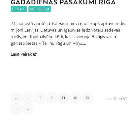
GADADIENAS PASĀKUMI RĪGĀ
CENTRS
,
VECPILSĒTA
23. augustā apritēs trīsdesmit pieci gadi, kopš aptuveni divi
miljoni Latvijas, Lietuvas un Igaunijas iedzīvotāju sadevās
rokās, veidojot cilvēku ķēdi, kas savienoja Baltijas valstu
galvaspilsētas – Tallinu, Rīgu un Viļņu.…
Lasīt vairāk
«
‹
15
16
17
18
19
Lapa 17 no 32
›
»