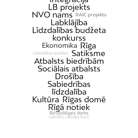
Kleisti
LB projekts
NVO nams
Kundziņsala
RAIC projekts
Labklājība
Ķengarags
Līdzdalības budžeta
Ķīpsala
konkurss
Mangaļsala
Rīga
Ekonomika
Satiksme
Latgale
Līdzdalības budžets
Atbalsts biedrībām
Mežaparks
Sociālais atbalsts
Mežciems
Drošība
Mīlgrāvis
Sabiedrības
līdzdalība
Mūkupurvs
Kultūra
Rīgas domē
Pētersala-Andrejsala
Rīgā notiek
Pleskodāle
Brīvprātīgais darbs
Latviešu valodas kursi
Pļavnieki
Purvciems