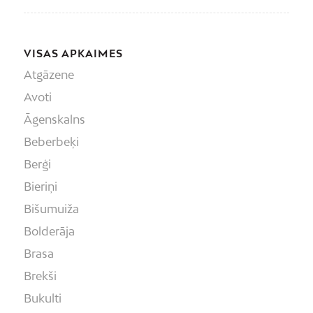
VISAS APKAIMES
Atgāzene
Avoti
Āgenskalns
Beberbeķi
Berģi
Bieriņi
Bišumuiža
Bolderāja
Brasa
Brekši
Bukulti