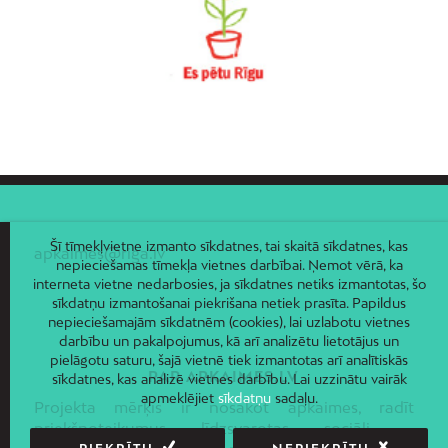
Vecpilsēta
Voleri
Zasulauks
Ziepniekkalns
Zolitūde
Šī tīmekļvietne izmanto sīkdatnes, tai skaitā sīkdatnes, kas
apkaimes@riga.lv
nepieciešamas tīmekļa vietnes darbībai. Ņemot vērā, ka
interneta vietne nedarbosies, ja sīkdatnes netiks izmantotas, šo
sīkdatņu izmantošanai piekrišana netiek prasīta. Papildus
nepieciešamajām sīkdatnēm (cookies), lai uzlabotu vietnes
darbību un pakalpojumus, kā arī analizētu lietotājus un
pielāgotu saturu, šajā vietnē tiek izmantotas arī analītiskās
PAR APKAIMES.LV
sīkdatnes, kas analizē vietnes darbību. Lai uzzinātu vairāk
apmeklējiet
sīkdatņu
sadaļu.
Projekta mērķis ir nosakot apkaimes, radīt
priekšnoteikumus līdzsvarotas sociāli –