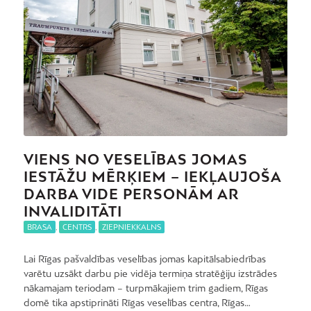
VIENS NO VESELĪBAS JOMAS
IESTĀŽU MĒRĶIEM – IEKĻAUJOŠA
DARBA VIDE PERSONĀM AR
INVALIDITĀTI
BRASA
,
CENTRS
,
ZIEPNIEKKALNS
Lai Rīgas pašvaldības veselības jomas kapitālsabiedrības
varētu uzsākt darbu pie vidēja termiņa stratēģiju izstrādes
nākamajam teriodam – turpmākajiem trim gadiem, Rīgas
domē tika apstiprināti Rīgas veselības centra, Rīgas…