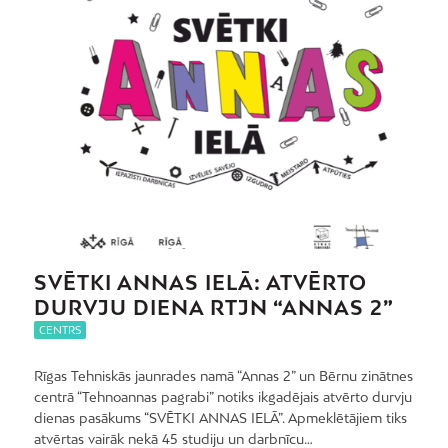
SVĒTKI ANNAS IELĀ: ATVĒRTO
DURVJU DIENA RTJN “ANNAS 2”
CENTRS
Rīgas Tehniskās jaunrades namā “Annas 2” un Bērnu zinātnes
centrā “Tehnoannas pagrabi” notiks ikgadējais atvērto durvju
dienas pasākums “SVĒTKI ANNAS IELĀ”. Apmeklētājiem tiks
atvērtas vairāk nekā 45 studiju un darbnīcu…