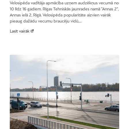
Velosipēda vadītāja apmācība uzņem audzēkņus vecumā no
10 līdz 16 gadiem. Rīgas Tehniskās jaunrades namā “Annas 2”,
Annas ielā 2, Rīgā. Velosipēda popularitāte aizvien vairāk
pieaug dažādu vecumu braucēju vidū,…
Lasīt vairāk