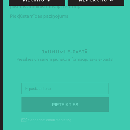
ekonomiskās un telpiskās politikas ieviešanai Rīgas
PIEKRĪTU
NEPIEKRĪTU
pilsētas administratīvajā teritorijā.
Piekļūstamības paziņojums
JAUNUMI E-PASTĀ
Piesakies un saņem jaunāko informāciju savā e-pastā!