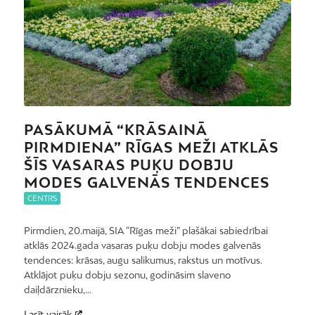
PASĀKUMĀ “KRĀSAINĀ
PIRMDIENA” RĪGAS MEŽI ATKLĀS
ŠĪS VASARAS PUĶU DOBJU
MODES GALVENĀS TENDENCES
CENTRS
Pirmdien, 20.maijā, SIA “Rīgas meži” plašākai sabiedrībai
atklās 2024.gada vasaras puķu dobju modes galvenās
tendences: krāsas, augu salikumus, rakstus un motīvus.
Atklājot puķu dobju sezonu, godināsim slaveno
daiļdārznieku,…
Lasīt vairāk