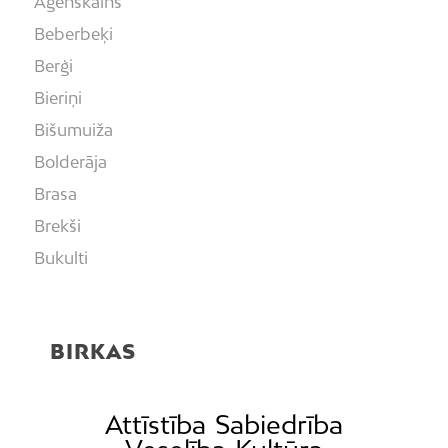
Āgenskalns
Beberbeķi
Berģi
Bieriņi
Bišumuiža
Bolderāja
Brasa
Brekši
Bukulti
Buļļi
Centrs
BIRKAS
Čiekurkalns
Daugavgrīva
Dārzciems
Attīstība
Sabiedrība