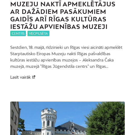
MUZEJU NAKTĪ APMEKLĒTĀJUS
AR DAŽĀDIEM PASĀKUMIEM
GAIDĪS ARĪ RĪGAS KULTŪRAS
IESTĀŽU APVIENĪBAS MUZEJI
CENTRS
,
VECPILSĒTA
Sestdien, 18. maijā, rīdzinieki un Rīgas viesi aicināti apmeklēt
Starptautisko Eiropas Muzeju nakti Rīgas pašvaldības
kultūras iestāžu apvienības muzejos – Aleksandra Čaka
muzejā, muzejā “Rīgas Jūgendstila centrs” un Rīgas…
Lasīt vairāk