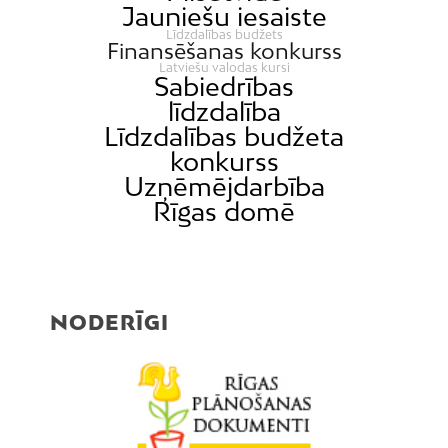
Latgale
Jauniešu iesaiste
Mežaparks
Līdzdalības budžets
Finansēšanas konkurss
Mežciems
Latviešu valodas kursi
Sabiedrības
Mīlgrāvis
līdzdalība
Mūkupurvs
Līdzdalības budžeta
konkurss
Pētersala-Andrejsala
Uzņēmējdarbība
Pleskodāle
Rīgas domē
Pļavnieki
Purvciems
Rumbula
NODERĪGI
Salas
Sarkandaugava
Skanste
Spilve