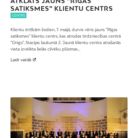
ATKLĀTS JAUNS “RĪGAS
SATIKSMES” KLIENTU CENTRS
CENTRS
Klientu ērtībām šodien, 7. maijā, durvis vēris jauns “Rīgas
satiksmes” klientu centrs, kas atrodas tirdzniecības centrā
“Origo”, Stacijas laukumā 2. Jaunā klientu centra atrašanās
vieta izvēlēta lielās cilvēku plūsmas…
Lasīt vairāk