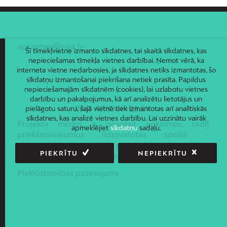
apkaimes@riga.lv
Šī tīmekļvietne izmanto sīkdatnes, tai skaitā sīkdatnes, kas
nepieciešamas tīmekļa vietnes darbībai. Ņemot vērā, ka
interneta vietne nedarbosies, ja sīkdatnes netiks izmantotas, šo
sīkdatņu izmantošanai piekrišana netiek prasīta. Papildus
nepieciešamajām sīkdatnēm (cookies), lai uzlabotu vietnes
darbību un pakalpojumus, kā arī analizētu lietotājus un
PAR APKAIMES.LV
pielāgotu saturu, šajā vietnē tiek izmantotas arī analītiskās
sīkdatnes, kas analizē vietnes darbību. Lai uzzinātu vairāk
Projekta mērķis ir nosakot apkaimes, radīt
apmeklējiet
sīkdatņu
sadaļu.
priekšnoteikumus līdzsvarotas sociāli –
ekonomiskās un telpiskās politikas ieviešanai Rīgas
PIEKRĪTU
NEPIEKRĪTU
pilsētas administratīvajā teritorijā.
Piekļūstamības paziņojums