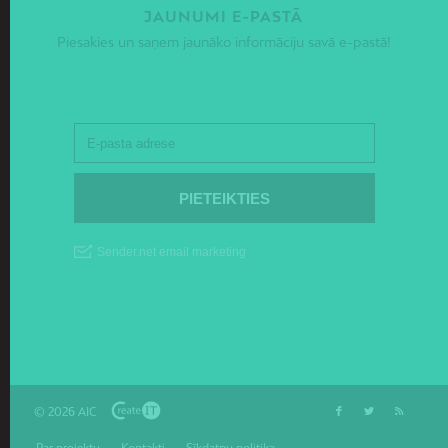
JAUNUMI E-PASTĀ
Piesakies un saņem jaunāko informāciju savā e-pastā!
© 2026 AIC
Par projektu
Kontakti
Sīkdatņu politika