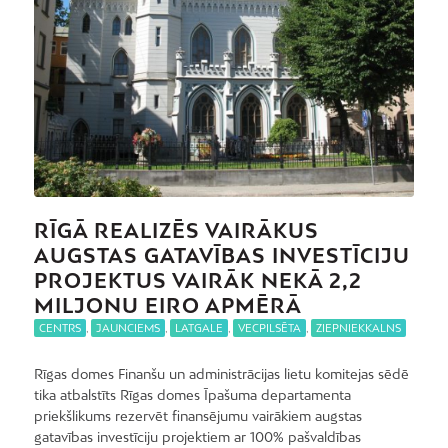
RĪGĀ REALIZĒS VAIRĀKUS
AUGSTAS GATAVĪBAS INVESTĪCIJU
PROJEKTUS VAIRĀK NEKĀ 2,2
MILJONU EIRO APMĒRĀ
CENTRS
,
JAUNCIEMS
,
LATGALE
,
VECPILSĒTA
,
ZIEPNIEKKALNS
Rīgas domes Finanšu un administrācijas lietu komitejas sēdē
tika atbalstīts Rīgas domes Īpašuma departamenta
priekšlikums rezervēt finansējumu vairākiem augstas
gatavības investīciju projektiem ar 100% pašvaldības