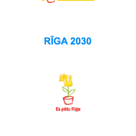
Suži
Šampēteris
Šķirotava
Teika
Torņakalns
Trīsciems
Vecāķi
Vecdaugava
Vecmīlgrāvis
Vecpilsēta
Voleri
Zasulauks
Ziepniekkalns
Zolitūde