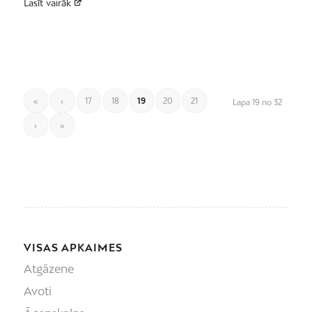
Lasīt vairāk
«
‹
17
18
19
20
21
Lapa 19 no 32
›
»
VISAS APKAIMES
Atgāzene
Avoti