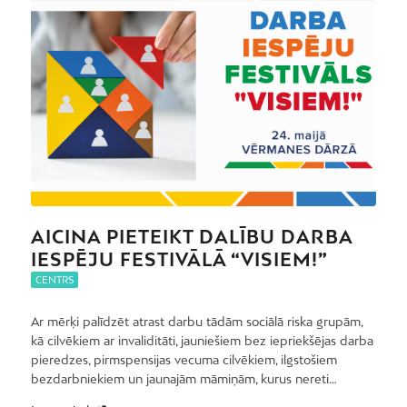
AICINA PIETEIKT DALĪBU DARBA
IESPĒJU FESTIVĀLĀ “VISIEM!”
CENTRS
Ar mērķi palīdzēt atrast darbu tādām sociālā riska grupām,
kā cilvēkiem ar invaliditāti, jauniešiem bez iepriekšējas darba
pieredzes, pirmspensijas vecuma cilvēkiem, ilgstošiem
bezdarbniekiem un jaunajām māmiņām, kurus nereti…