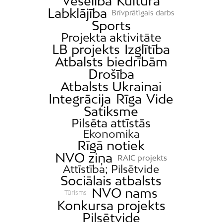
Veselība
Kultūra
Dārziņi
Labklājība
Brīvprātīgais darbs
Dreiliņi
Sports
Dzirciems
Projekta aktivitāte
LB projekts
Izglītība
Grīziņkalns
Atbalsts biedrībām
Iļģuciems
Drošība
Imanta
Atbalsts Ukrainai
Jaunciems
Integrācija
Rīga
Vide
Satiksme
Jugla
Pilsēta attīstās
Katlakalns
Ekonomika
Rīgā notiek
Kleisti
NVO ziņa
RAIC projekts
Kundziņsala
Attīstība; Pilsētvide
Ķengarags
Sociālais atbalsts
NVO nams
Ķīpsala
Tūrisms
Konkursa projekts
Mangaļsala
Pilsētvide