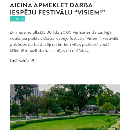
AICINA APMEKLĒT DARBA
IESPĒJU FESTIVĀLU “VISIEM!”
CENTRS
24. maijā no plkst.15:00 līdz 20:00 Vērmanes dārzā, Rīgā,
notiks jau piektais Darba iespēju festivāls "Visiem!". Festivālā
pulcēsies darba devēji un tie, kuri vēlas praktiskā veidā
klātienē iepazīt darba iespējas un dažādas…
Lasīt vairāk