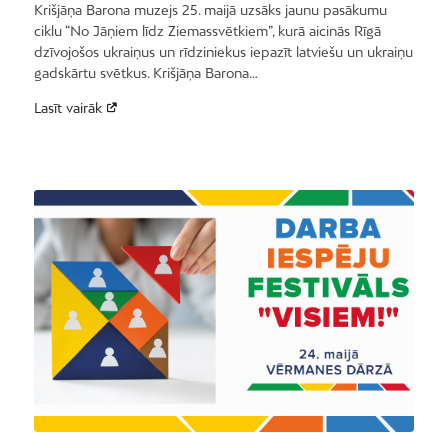
Krišjāņa Barona muzejs 25. maijā uzsāks jaunu pasākumu
ciklu “No Jāņiem līdz Ziemassvētkiem”, kurā aicinās Rīgā
dzīvojošos ukraiņus un rīdziniekus iepazīt latviešu un ukraiņu
gadskārtu svētkus. Krišjāņa Barona…
Lasīt vairāk