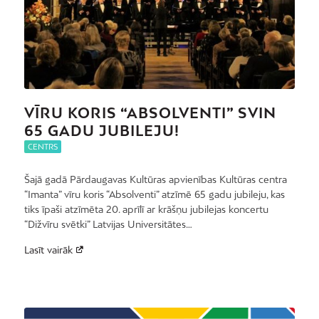
VĪRU KORIS “ABSOLVENTI” SVIN
65 GADU JUBILEJU!
CENTRS
Šajā gadā Pārdaugavas Kultūras apvienības Kultūras centra
“Imanta” vīru koris “Absolventi” atzīmē 65 gadu jubileju, kas
tiks īpaši atzīmēta 20. aprīlī ar krāšņu jubilejas koncertu
“Dižvīru svētki” Latvijas Universitātes…
Lasīt vairāk