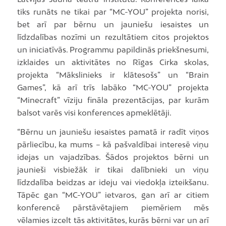
tiks runāts ne tikai par “MC-YOU” projekta norisi,
bet arī par bērnu un jauniešu iesaistes un
līdzdalības nozīmi un rezultātiem citos projektos
un iniciatīvās. Programmu papildinās priekšnesumi,
izklaides un aktivitātes no Rīgas Cirka skolas,
projekta “Mākslinieks ir klātesošs” un “Brain
Games”, kā arī trīs labāko “MC-YOU” projekta
“Minecraft” vīziju fināla prezentācijas, par kurām
balsot varēs visi konferences apmeklētāji.
“Bērnu un jauniešu iesaistes pamatā ir radīt viņos
pārliecību, ka mums – kā pašvaldībai interesē viņu
idejas un vajadzības. Šādos projektos bērni un
jaunieši visbiežāk ir tikai dalībnieki un viņu
līdzdalība beidzas ar ideju vai viedokļa izteikšanu.
Tāpēc gan “MC-YOU” ietvaros, gan arī ar citiem
konferencē pārstāvētajiem piemēriem mēs
vēlamies izcelt tās aktivitātes, kurās bērni var un arī