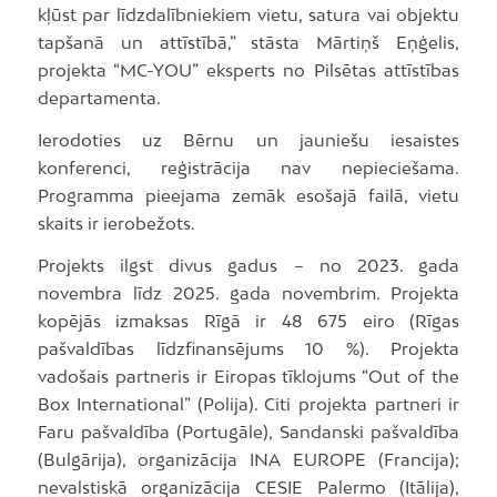
kļūst par līdzdalībniekiem vietu, satura vai objektu
tapšanā un attīstībā,” stāsta Mārtiņš Eņģelis,
projekta “MC-YOU” eksperts no Pilsētas attīstības
departamenta.
Ierodoties uz Bērnu un jauniešu iesaistes
konferenci, reģistrācija nav nepieciešama.
Programma pieejama zemāk esošajā failā, vietu
skaits ir ierobežots.
Projekts ilgst divus gadus – no 2023. gada
novembra līdz 2025. gada novembrim. Projekta
kopējās izmaksas Rīgā ir 48 675 eiro (Rīgas
pašvaldības līdzfinansējums 10 %). Projekta
vadošais partneris ir Eiropas tīklojums “Out of the
Box International” (Polija). Citi projekta partneri ir
Faru pašvaldība (Portugāle), Sandanski pašvaldība
(Bulgārija), organizācija INA EUROPE (Francija);
nevalstiskā organizācija CESIE Palermo (Itālija),