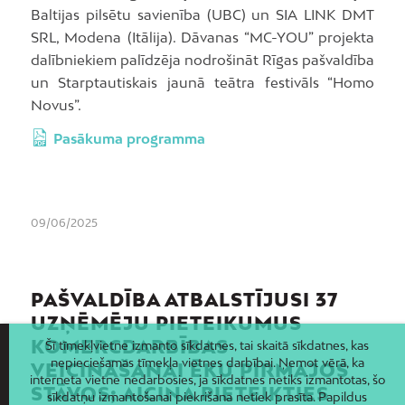
Baltijas pilsētu savienība (UBC) un SIA LINK DMT
SRL, Modena (Itālija). Dāvanas “MC-YOU” projekta
dalībniekiem palīdzēja nodrošināt Rīgas pašvaldība
un Starptautiskais jaunā teātra festivāls “Homo
Novus”.
Pasākuma programma
09/06/2025
PAŠVALDĪBA ATBALSTĪJUSI 37
UZŅĒMĒJU PIETEIKUMUS
KOMERCDARBĪBAS
Šī tīmekļvietne izmanto sīkdatnes, tai skaitā sīkdatnes, kas
nepieciešamas tīmekļa vietnes darbībai. Ņemot vērā, ka
VEICINĀŠANAI ĒKU PIRMAJOS
interneta vietne nedarbosies, ja sīkdatnes netiks izmantotas, šo
STĀVOS; AICINA PIETEIKTIES
sīkdatņu izmantošanai piekrišana netiek prasīta. Papildus