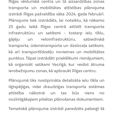
Rīgas vēsturiskā centra un tā aizsardzības zonas
transporta un mobilitātes attīstības plānojuma
izstrādi Rīgas pašvaldība sāka 2024. gada februārī.
Plānojums tiek izstrādāts, lai noteiktu, kā nākamo
25 gadu laikā Rīgas centrā attīstīt transporta
infrastruktūru un satiksmi – tostarp ielu tīklu,
gājēju un veloinfrastruktūru, sabiedriskā
transporta, ūdenstransporta un dzelzceļa satiksmi,
kā arī transportlīdzekļu novietnes un mobilitātes
punktus. Tāpat izstrādāti priekšlikumi risinājumiem,
kā organizēt satiksmi Vecrīgā, kur veidot ātruma
ierobežojumu zonas, kā apbraukt Rīgas centru.
Plānojumā tiks nostiprināta detalizēta ielu tīkla un
ilgtspējīgas, videi draudzīgas transporta sistēmas
attīstība nākotnē un tas būs viens no
nozīmīgākajiem pilsētas plānošanas dokumentiem.
Tematiskā plānojuma izstrādi paredzēts pabeigt šā