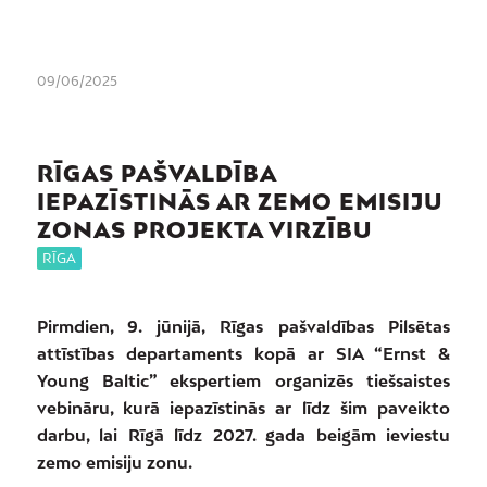
09/06/2025
RĪGAS PAŠVALDĪBA
IEPAZĪSTINĀS AR ZEMO EMISIJU
ZONAS PROJEKTA VIRZĪBU
RĪGA
Pirmdien, 9. jūnijā, Rīgas pašvaldības Pilsētas
attīstības departaments kopā ar SIA “Ernst &
Young Baltic” ekspertiem organizēs tiešsaistes
vebināru, kurā iepazīstinās ar līdz šim paveikto
darbu, lai Rīgā līdz 2027. gada beigām ieviestu
zemo emisiju zonu.