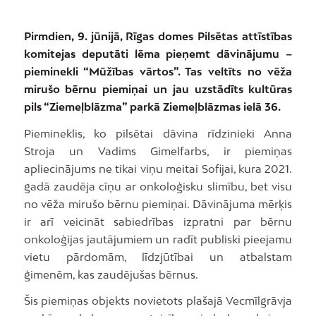
Pirmdien, 9. jūnijā, Rīgas domes Pilsētas attīstības
komitejas deputāti lēma pieņemt dāvinājumu –
pieminekli “Mūžības vārtos”. Tas veltīts no vēža
mirušo bērnu piemiņai un jau uzstādīts kultūras
pils “Ziemeļblāzma” parkā Ziemeļblāzmas ielā 36.
Piemineklis, ko pilsētai dāvina rīdzinieki Anna
Stroja un Vadims Gimelfarbs, ir piemiņas
apliecinājums ne tikai viņu meitai Sofijai, kura 2021.
gadā zaudēja cīņu ar onkoloģisku slimību, bet visu
no vēža mirušo bērnu piemiņai. Dāvinājuma mērķis
ir arī veicināt sabiedrības izpratni par bērnu
onkoloģijas jautājumiem un radīt publiski pieejamu
vietu pārdomām, līdzjūtībai un atbalstam
ģimenēm, kas zaudējušas bērnus.
Šis piemiņas objekts novietots plašajā Vecmīlgrāvja