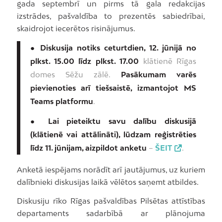
gada septembrī un pirms tā gala redakcijas
izstrādes, pašvaldība to prezentēs sabiedrībai,
skaidrojot iecerētos risinājumus.
● Diskusija notiks ceturtdien, 12. jūnijā no
plkst. 15.00 līdz plkst. 17.00
klātienē Rīgas
domes Sēžu zālē.
Pasākumam varēs
pievienoties arī tiešsaistē, izmantojot MS
Teams platformu
.
● Lai pieteiktu savu dalību diskusijā
(klātienē vai attālināti), lūdzam reģistrēties
līdz 11. jūnijam, aizpildot anketu
–
ŠEIT
.
Anketā iespējams norādīt arī jautājumus, uz kuriem
dalībnieki diskusijas laikā vēlētos saņemt atbildes.
Diskusiju rīko Rīgas pašvaldības Pilsētas attīstības
departaments sadarbībā ar plānojuma