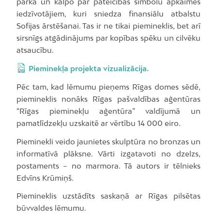
parkā un kalpo par pateicības simbolu apkaimes
iedzīvotājiem, kuri sniedza finansiālu atbalstu
Sofijas ārstēšanai. Tas ir ne tikai piemineklis, bet arī
sirsnīgs atgādinājums par kopības spēku un cilvēku
atsaucību.
Pieminekļa projekta vizualizācija.
Pēc tam, kad lēmumu pieņems Rīgas domes sēdē,
piemineklis nonāks Rīgas pašvaldības aģentūras
“Rīgas pieminekļu aģentūra” valdījumā un
pamatlīdzekļu uzskaitē ar vērtību 14 000 eiro.
Pieminekli veido jaunietes skulptūra no bronzas un
informatīvā plāksne. Vārti izgatavoti no dzelzs,
postaments – no marmora. Tā autors ir tēlnieks
Edvīns Krūmiņš.
Piemineklis uzstādīts saskaņā ar Rīgas pilsētas
būvvaldes lēmumu.