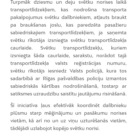
Turpmāk dziesmu un deju svētku norises laikā
transportlīdzekļiem, kas nodrošina transporta
pakalpojumus svētku dalībniekiem, atļauts braukt
pa braukšanas joslu, kas paredzēta pasažieru
sabiedriskajiem transportlīdzekļiem, ja saņemta
svētku rīkotāja izsniegta svētku transportlīdzekļa
caurlaide. Svētku transportlīdzekļu, kuriem
izsniegta šāda caurlaide, sarakstu, norādot tajā
transportlīdzekļa valsts reģistrācijas numuru,
svētku rīkotājs iesniedz Valsts policijā, kura tos
sadarbībā ar Rīgas pašvaldības policiju izmantos
sabiedriskās kārtības nodrošināšanā, tostarp ar
satiksmes uzraudzību saistītu jautājumu risināšanā.
Šī iniciatīva ļaus efektīvāk koordinēt dalībnieku
plūsmu starp mēģinājumu un pasākumu norises
vietām, kā arī no un uz viņu uzturēšanās vietām,
tādējādi uzlabojot kopējo svētku norisi.