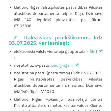
klātienē Rīgas valstspilsētas pašvaldības Pilsētas
attīstības departamenta telpās Rīgā, Dzirnavu
ielā 140, iepriekš piesakoties pa tālruni
67105896.
📌 Rakstiskus priekšlikumus līdz
03.07.2025. var iesniegt:
elektroniski valsts vienotajā ģeoportālā –
ŠEIT
;
nosūtot uz e-pastu:
pad@riga.lv
;
nosūtot pa pastu (pasta zīmogs līdz 03.07.2025.
Rīgas valstspilsētas pašvaldības Pilsētas
attīstības departamentam uz adresi: Dzirnavu
ielā 140, Rīgā, LV-1050;
klātienē Rīgas Apkaimju iedzīvotāju centra
Klientu atbalsta un metodikas pārvaldes Klientu