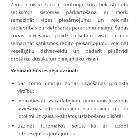
Zemo emisiju zona ir teritorija, kurā tiek īstenota
satiksmes sistēmas pārkārtošana ar mērķi
samazināt vides piesārņojumu un veicināt
sabiedrības pārvietošanās paradumu maiņu. Šādas
zonas ieviešana palīdz pilsētām visā pasaulē
samazināt satiksmes radīto piesārņojumu, veicināt
veselīgāku dzīvesveidu un padarīt pilsētvidi
drošāku, klusāku un pieejamāku visiem.
Vebinārā būs iespēja uzzināt:
par zemo emisiju zonas ieviešanas projekta
virzību;
iepazīties ar izstrādātajiem zemo emisiju zonas
ieviešanas alternatīvajiem scenārijiem un to
ietekmi uz gaisa kvalitātes uzlabošanu pilsētā;
uzzināt turpmākos soļus, kā arī uzdot
interesējušos jautājumus.