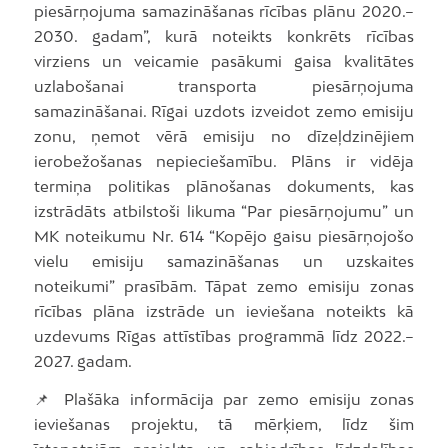
piesārņojuma samazināšanas rīcības plānu 2020.–
2030. gadam”, kurā noteikts konkrēts rīcības
virziens un veicamie pasākumi gaisa kvalitātes
uzlabošanai transporta piesārņojuma
samazināšanai. Rīgai uzdots izveidot zemo emisiju
zonu, ņemot vērā emisiju no dīzeļdzinējiem
ierobežošanas nepieciešamību. Plāns ir vidēja
termiņa politikas plānošanas dokuments, kas
izstrādāts atbilstoši likuma “Par piesārņojumu” un
MK noteikumu Nr. 614 “Kopējo gaisu piesārņojošo
vielu emisiju samazināšanas un uzskaites
noteikumi” prasībām. Tāpat zemo emisiju zonas
rīcības plāna izstrāde un ieviešana noteikts kā
uzdevums Rīgas attīstības programmā līdz 2022.–
2027. gadam.
📌 Plašāka informācija par zemo emisiju zonas
ieviešanas projektu, tā mērķiem, līdz šim