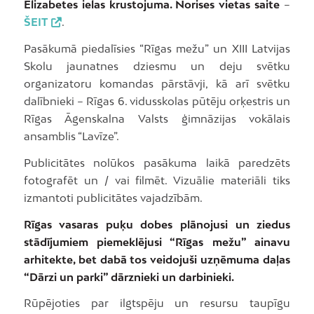
Elizabetes ielas krustojuma. Norises vietas saite
–
ŠEIT
.
Pasākumā piedalīsies “Rīgas mežu” un XIII Latvijas
Skolu jaunatnes dziesmu un deju svētku
organizatoru komandas pārstāvji, kā arī svētku
dalībnieki – Rīgas 6. vidusskolas pūtēju orķestris un
Rīgas Āgenskalna Valsts ģimnāzijas vokālais
ansamblis “Lavīze”.
Publicitātes nolūkos pasākuma laikā paredzēts
fotografēt un / vai filmēt. Vizuālie materiāli tiks
izmantoti publicitātes vajadzībām.
Rīgas vasaras puķu dobes plānojusi un ziedus
stādījumiem piemeklējusi “Rīgas mežu” ainavu
arhitekte, bet dabā tos veidojuši uzņēmuma daļas
“Dārzi un parki” dārznieki un darbinieki.
Rūpējoties par ilgtspēju un resursu taupīgu