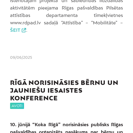
īstenotajām projekta un sabiedrības līdzdalības
aktivitātēm pieejama Rīgas pašvaldības Pilsētas
attīstības departamenta tīmekļvietnes
www.rdpad.lv sadaļā “Attīstība” – “Mobilitāte” –
ŠEIT
.
09/06/2025
RĪGĀ NORISINĀSIES BĒRNU UN
JAUNIEŠU IESAISTES
KONFERENCE
AVOTI
10. jūnijā “Koka Rīgā” norisināsies publisks Rīgas
pašvaldības organizēts pasākums par bērnu un