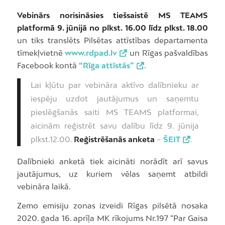
Vebinārs norisināsies tiešsaistē MS TEAMS
platformā 9. jūnijā no plkst. 16.00 līdz plkst. 18.00
un tiks translēts Pilsētas attīstības departamenta
tīmekļvietnē
www.rdpad.lv
un Rīgas pašvaldības
Facebook kontā
“Rīga attīstās”
.
Lai kļūtu par vebināra aktīvo dalībnieku ar
iespēju uzdot jautājumus un saņemtu
pieslēgšanās saiti MS TEAMS platformai,
aicinām reģistrēt savu dalību līdz 9. jūnija
plkst.12.00.
Reģistrēšanās anketa
–
ŠEIT
.
Dalībnieki anketā tiek aicināti norādīt arī savus
jautājumus, uz kuriem vēlas saņemt atbildi
vebināra laikā.
Zemo emisiju zonas izveidi Rīgas pilsētā nosaka
2020. gada 16. aprīļa MK rīkojums Nr.197 “Par Gaisa