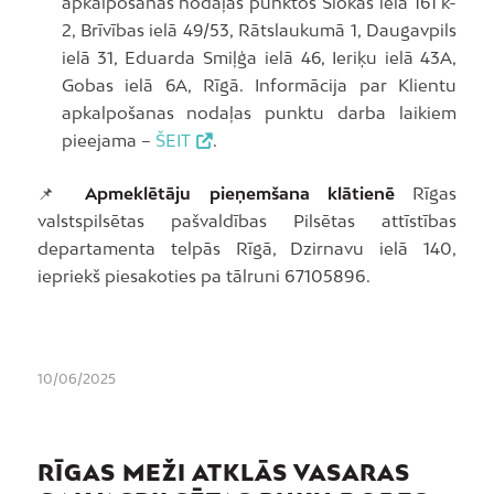
apkalpošanas nodaļas punktos Slokas ielā 161 k-
2, Brīvības ielā 49/53, Rātslaukumā 1, Daugavpils
ielā 31, Eduarda Smiļģa ielā 46, Ieriķu ielā 43A,
Gobas ielā 6A, Rīgā. Informācija par Klientu
apkalpošanas nodaļas punktu darba laikiem
pieejama –
ŠEIT
.
📌
Apmeklētāju pieņemšana klātienē
Rīgas
valstspilsētas pašvaldības Pilsētas attīstības
departamenta telpās Rīgā, Dzirnavu ielā 140,
iepriekš piesakoties pa tālruni 67105896.
10/06/2025
RĪGAS MEŽI ATKLĀS VASARAS