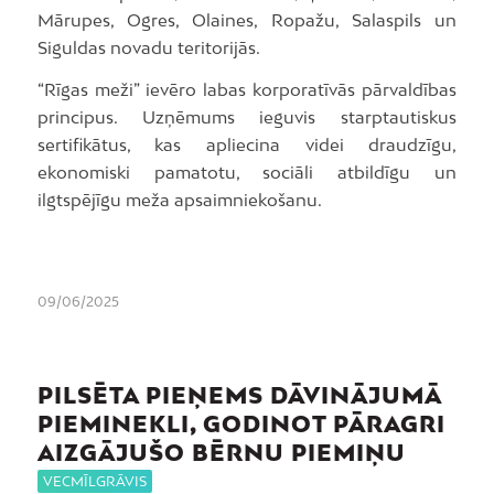
Mārupes, Ogres, Olaines, Ropažu, Salaspils un
Siguldas novadu teritorijās.
“Rīgas meži” ievēro labas korporatīvās pārvaldības
principus. Uzņēmums ieguvis starptautiskus
sertifikātus, kas apliecina videi draudzīgu,
ekonomiski pamatotu, sociāli atbildīgu un
ilgtspējīgu meža apsaimniekošanu.
09/06/2025
PILSĒTA PIEŅEMS DĀVINĀJUMĀ
PIEMINEKLI, GODINOT PĀRAGRI
AIZGĀJUŠO BĒRNU PIEMIŅU
VECMĪLGRĀVIS