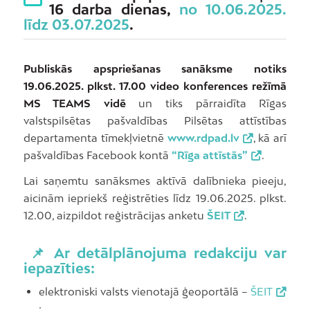
16 darba dienas,
no 10.06.2025.
līdz 03.07.2025
.
Publiskās apspriešanas sanāksme notiks
19.06.2025. plkst. 17.00 video konferences režīmā
MS TEAMS vidē
un tiks pārraidīta Rīgas
valstspilsētas pašvaldības Pilsētas attīstības
departamenta tīmekļvietnē
www.rdpad.lv
, kā arī
pašvaldības Facebook kontā
“Rīga attīstās”
.
Lai saņemtu sanāksmes aktīvā dalībnieka pieeju,
aicinām iepriekš reģistrēties līdz 19.06.2025. plkst.
12.00, aizpildot reģistrācijas anketu
ŠEIT
.
📌 Ar detālplānojuma redakciju var
iepazīties:
elektroniski valsts vienotajā ģeoportālā –
ŠEIT
;