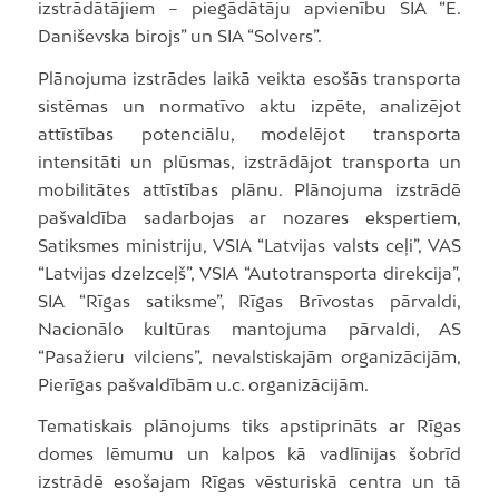
izstrādātājiem – piegādātāju apvienību SIA “E.
Daniševska birojs” un SIA “Solvers”.
Plānojuma izstrādes laikā veikta esošās transporta
sistēmas un normatīvo aktu izpēte, analizējot
attīstības potenciālu, modelējot transporta
intensitāti un plūsmas, izstrādājot transporta un
mobilitātes attīstības plānu. Plānojuma izstrādē
pašvaldība sadarbojas ar nozares ekspertiem,
Satiksmes ministriju, VSIA “Latvijas valsts ceļi”, VAS
“Latvijas dzelzceļš”, VSIA “Autotransporta direkcija”,
SIA “Rīgas satiksme”, Rīgas Brīvostas pārvaldi,
Nacionālo kultūras mantojuma pārvaldi, AS
“Pasažieru vilciens”, nevalstiskajām organizācijām,
Pierīgas pašvaldībām u.c. organizācijām.
Tematiskais plānojums tiks apstiprināts ar Rīgas
domes lēmumu un kalpos kā vadlīnijas šobrīd
izstrādē esošajam Rīgas vēsturiskā centra un tā