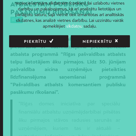
ATBALSTAM PUBLISKU
nepieciešamajām sīkdatnēm (cookies), lai uzlabotu vietnes
darbību un pakalpojumus, kā arī analizētu lietotājus un
PASĀKUMU RĪKOŠANAI
pielāgotu saturu, šajā vietnē tiek izmantotas arī analītiskās
RĪGA
sīkdatnes, kas analizē vietnes darbību. Lai uzzinātu vairāk
apmeklējiet
sīkdatņu
sadaļu.
Rīgas pašvaldība atbalstījusi līdzfinansējuma
PIEKRĪTU
NEPIEKRĪTU
piešķiršanu 37 līdzfinansējuma pretendentiem
atbalsta programmā “Rīgas pašvaldības atbalsts
telpu lietotājiem ēku pirmajos. Līdz 30. jūnijam
pašvaldība aicina uzņēmējus pieteikties
līdzfinansējuma saņemšanai programmā
“Pašvaldības atbalsts komersantiem publisku
pasākumu rīkošanai”.
“Rīgas domes iniciatīva par speciālu
finansiālu atbalstu uzņēmējdarbībai pilsētas
ēku pirmajos stāvos radusies sarunās ar
uzņēmējiem, kuriem tas ir aktuāli –