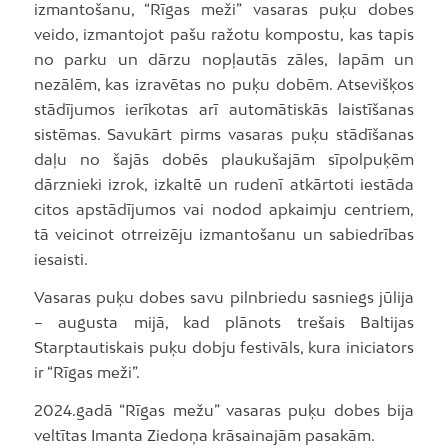
izmantošanu, “Rīgas meži” vasaras puķu dobes
veido, izmantojot pašu ražotu kompostu, kas tapis
no parku un dārzu nopļautās zāles, lapām un
nezālēm, kas izravētas no puķu dobēm. Atsevišķos
stādījumos ierīkotas arī automātiskās laistīšanas
sistēmas. Savukārt pirms vasaras puķu stādīšanas
daļu no šajās dobēs plaukušajām sīpolpuķēm
dārznieki izrok, izkaltē un rudenī atkārtoti iestāda
citos apstādījumos vai nodod apkaimju centriem,
tā veicinot otrreizēju izmantošanu un sabiedrības
iesaisti.
Vasaras puķu dobes savu pilnbriedu sasniegs jūlija
– augusta mijā, kad plānots trešais Baltijas
Starptautiskais puķu dobju festivāls, kura iniciators
ir “Rīgas meži”.
2024.gadā “Rīgas mežu” vasaras puķu dobes bija
veltītas Imanta Ziedoņa krāsainajām pasakām.