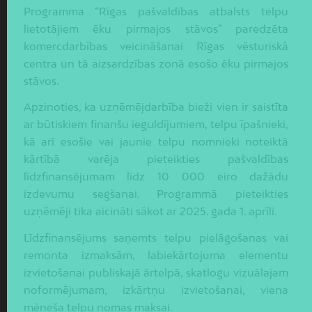
Programma “Rīgas pašvaldības atbalsts telpu
lietotājiem ēku pirmajos stāvos” paredzēta
komercdarbības veicināšanai Rīgas vēsturiskā
centra un tā aizsardzības zonā esošo ēku pirmajos
stāvos.
Apzinoties, ka uzņēmējdarbība bieži vien ir saistīta
ar būtiskiem finanšu ieguldījumiem, telpu īpašnieki,
kā arī esošie vai jaunie telpu nomnieki noteiktā
kārtībā varēja pieteikties pašvaldības
līdzfinansējumam līdz 10 000 eiro dažādu
izdevumu segšanai. Programmā pieteikties
uzņēmēji tika aicināti sākot ar 2025. gada 1. aprīli.
Līdzfinansējums saņemts telpu pielāgošanas vai
remonta izmaksām, labiekārtojuma elementu
izvietošanai publiskajā ārtelpā, skatlogu vizuālajam
noformējumam, izkārtņu izvietošanai, viena
mēneša telpu nomas maksai.