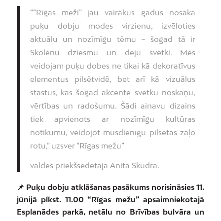
““Rīgas meži” jau vairākus gadus nosaka
puķu dobju modes virzienu, izvēloties
aktuālu un nozīmīgu tēmu – šogad tā ir
Skolēnu dziesmu un deju svētki. Mēs
veidojam puķu dobes ne tikai kā dekoratīvus
elementus pilsētvidē, bet arī kā vizuālus
stāstus, kas šogad akcentē svētku noskaņu,
vērtības un radošumu. Šādi ainavu dizains
tiek apvienots ar nozīmīgu kultūras
notikumu, veidojot mūsdienīgu pilsētas zaļo
rotu,” uzsver “Rīgas mežu”
valdes priekšsēdētāja Anita Skudra.
📌 Puķu dobju atklāšanas pasākums norisināsies 11.
jūnijā plkst. 11.00 “Rīgas mežu” apsaimniekotajā
Esplanādes parkā, netālu no Brīvības bulvāra un