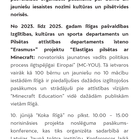
jauniešu iesaistes nozīmi kultūras un pilsētvides
norisēs.
No 2023. līdz 2025. gadam Rīgas pašvaldības
Izglītības, kultūras un sporta departaments un
Pilsētas attīstības departaments īsteno
“Erasmus+” projektu “Elastīgas pilsētas ar
Minecraft:
novatorisks jaunatnes vadīts politikas
process ilgtspējīgai Eiropai” (MC-YOU). Tā ietvaros
vairāk kā 100 bērnu un jauniešu no 10 mācību
iestādēm Rīgā ir piedalījušies dažādos izglītojošos
pasākumos un strādājuši pie attīstības vīzijām
“Minecraft Education” vidē dažādām publiskām
vietām Rīgā.
10. jūnijā “Koka Rīgā” no plkst. 10.00 – 15.00
norisināsies projekta noslēguma pasākums-
konference, kas tiks organizēta sadarbībā ar
Latvijas Jaunā teātra institūtu. Konferences laikā