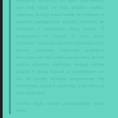
restorānu, kafejnīcu un bāru īpašniekiem,
kuri tieši tāpat kā mēs, pilsētas vadība,
vēlamies, lai Rīgā lietas notiek, lai cilvēkiem ir
pieejami pakalpojumi atpūtai, izklaidei, lai
tūristiem ir interesanti mūsu pilsētā. Šī
programma iet kopsolī ar otru jauno
iniciatīvu – finansiāli atbalstīt uzņēmējus, kuri
klientu piesaistei organizēs publiskus
koncertus vai citus svētku pasākumus. Arī tos
pilsēta atbalstīs. Veiksmes atslēga aktīvai
pilsētai ir darbs kopsolī ar uzņēmējiem un
tas, kā jaunās atbalsta programmas tiks
izmantotas, tagad ir uzņēmēju ziņā. Ceru uz
lielu atsaucību,”
norāda Rīgas domes priekšsēdētājs Vilnis
Ķirsis