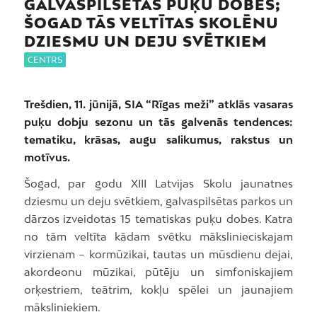
GALVASPILSĒTAS PUĶU DOBES;
ŠOGAD TĀS VELTĪTAS SKOLĒNU
DZIESMU UN DEJU SVĒTKIEM
CENTRS
Trešdien, 11. jūnijā, SIA “Rīgas meži” atklās vasaras
puķu dobju sezonu un tās galvenās tendences:
tematiku, krāsas, augu salikumus, rakstus un
motīvus.
Šogad, par godu XIII Latvijas Skolu jaunatnes
dziesmu un deju svētkiem, galvaspilsētas parkos un
dārzos izveidotas 15 tematiskas puķu dobes. Katra
no tām veltīta kādam svētku mākslinieciskajam
virzienam – kormūzikai, tautas un mūsdienu dejai,
akordeonu mūzikai, pūtēju un simfoniskajiem
orķestriem, teātrim, kokļu spēlei un jaunajiem
māksliniekiem.