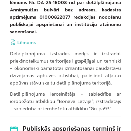
lēmums Nr. DA-25-16008-nd par detālplānojuma
Anniņmuižas bulvārī bez adreses, kadastra
apzīmējums 01000822077 redakcijas nodošanu
publiskajai apspriešanai un institūciju atzinumu
saņemšanai.
Lēmums
Detālplānojuma izstrādes mērķis ir izstrādāt
priekšnoteikumus teritorijas ilgtspējīgai un tehniski
– ekonomiski pamatotai izmantošanai daudzstāvu
dzīvojamās apbūves attīstībai, palielinot atļauto
apbūves stāvu skaitu detālplānojuma teritorijā.
Detālplānojuma ierosinātājs – sabiedrība ar
ierobežotu atbildību “Bonava Latvija”; izstrādātājs
– sabiedrība ar ierobežotu atbildību “Grupa93”.
Publiskās apspriešanas termiņš ir