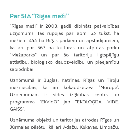
Par SIA “Rīgas meži”
“Rīgas meži” ir 2008. gadā dibināts pašvaldības
uzņēmums. Tas rūpējas par apm. 63 tūkst. ha
mežiem, 453 ha Rīgas parkiem un apstādījumiem,
kā arī par 367 ha kultūras un atpūtas parku
“Mežaparks” un par šo teritoriju ilgtspējīgu
attīstību, bioloģisko daudzveidību un pieejamību
sabiedrībai.
Uzņēmumā ir Juglas, Katrīnas, Rīgas un Tīreļu
mežniecības, kā arī kokaudzētava “Norupe”.
Uzņēmumam ir vides izglītības centrs un
programma “EkVidO” jeb “EKOLOĢIJA. VIDE.
GAISS”.
Uzņēmuma objekti un teritorijas atrodas Rīgas un
Jūrmalas pilsētu, kā arī Ādažu, Ķekavas, Limbažu,