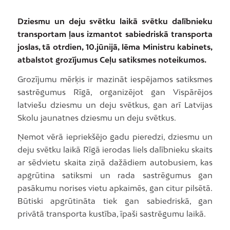
Dziesmu un deju svētku laikā svētku dalībnieku
transportam ļaus izmantot sabiedriskā transporta
joslas, tā otrdien, 10.jūnijā, lēma Ministru kabinets,
atbalstot grozījumus Ceļu satiksmes noteikumos.
Grozījumu mērķis ir mazināt iespējamos satiksmes
sastrēgumus Rīgā, organizējot gan Vispārējos
latviešu dziesmu un deju svētkus, gan arī Latvijas
Skolu jaunatnes dziesmu un deju svētkus.
Ņemot vērā iepriekšējo gadu pieredzi, dziesmu un
deju svētku laikā Rīgā ierodas liels dalībnieku skaits
ar sēdvietu skaita ziņā dažādiem autobusiem, kas
apgrūtina satiksmi un rada sastrēgumus gan
pasākumu norises vietu apkaimēs, gan citur pilsētā.
Būtiski apgrūtināta tiek gan sabiedriskā, gan
privātā transporta kustība, īpaši sastrēgumu laikā.