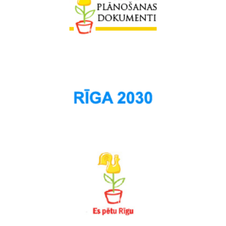
Skanste
Spilve
Suži
Šampēteris
Šķirotava
Teika
Torņakalns
Trīsciems
Vecāķi
Vecdaugava
Vecmīlgrāvis
Vecpilsēta
Voleri
Zasulauks