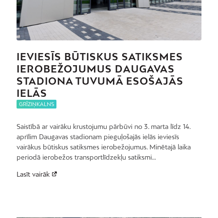
IEVIESĪS BŪTISKUS SATIKSMES
IEROBEŽOJUMUS DAUGAVAS
STADIONA TUVUMĀ ESOŠAJĀS
IELĀS
GRĪZIŅKALNS
Saistībā ar vairāku krustojumu pārbūvi no 3. marta līdz 14.
aprīlim Daugavas stadionam pieguļošajās ielās ieviesīs
vairākus būtiskus satiksmes ierobežojumus. Minētajā laika
periodā ierobežos transportlīdzekļu satiksmi…
Lasīt vairāk