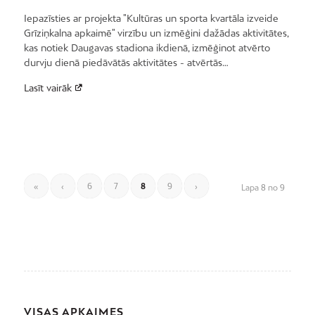
Iepazīsties ar projekta "Kultūras un sporta kvartāla izveide
Grīziņkalna apkaimē" virzību un izmēģini dažādas aktivitātes,
kas notiek Daugavas stadiona ikdienā, izmēģinot atvērto
durvju dienā piedāvātās aktivitātes - atvērtās…
Lasīt vairāk
«
‹
6
7
8
9
›
Lapa 8 no 9
VISAS APKAIMES