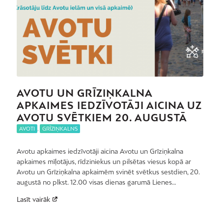
AVOTU UN GRĪZIŅKALNA
APKAIMES IEDZĪVOTĀJI AICINA UZ
AVOTU SVĒTKIEM 20. AUGUSTĀ
AVOTI
,
GRĪZIŅKALNS
Avotu apkaimes iedzīvotāji aicina Avotu un Grīziņkalna
apkaimes mīļotājus, rīdziniekus un pilsētas viesus kopā ar
Avotu un Grīziņkalna apkaimēm svinēt svētkus sestdien, 20.
augustā no plkst. 12.00 visas dienas garumā Lienes…
Lasīt vairāk