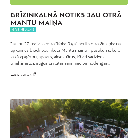
GRĪZIŅKALNĀ NOTIKS JAU OTRĀ
MANTU MAIŅA
GRĪZIŅKALNS
Jau rīt, 27. maijā, centrā “Koka Rīga” notiks otrā Grīziņkalna
apkaimes biedrības rīkotā Mantu maiņa - pasākums, kura
laikā apģērbu, apavus, aksesuārus, kā arī sadzīves
priekšmetus, augus un citas saimniecībā noderīgas…
Lasīt vairāk