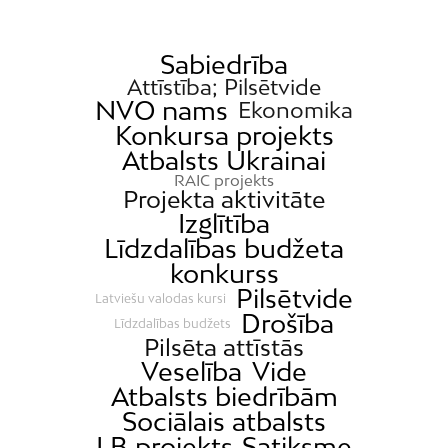
Daugavgrīva
Dārzciems
Sabiedrība
Attīstība; Pilsētvide
Dārziņi
NVO nams
Ekonomika
Dreiliņi
Konkursa projekts
Dzirciems
Atbalsts Ukrainai
RAIC projekts
Grīziņkalns
Projekta aktivitāte
Iļģuciems
Izglītība
Līdzdalības budžeta
Imanta
konkurss
Jaunciems
Pilsētvide
Latviešu valodas kursi
Jugla
Drošība
Līdzdalības budžets
Pilsēta attīstās
Katlakalns
Veselība
Vide
Kleisti
Atbalsts biedrībām
Kundziņsala
Sociālais atbalsts
LB projekts
Satiksme
Ķengarags