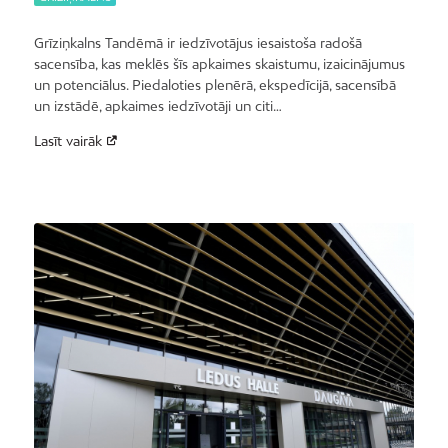
Grīziņkalns Tandēmā ir iedzīvotājus iesaistoša radošā
sacensība, kas meklēs šīs apkaimes skaistumu, izaicinājumus
un potenciālus. Piedaloties plenērā, ekspedīcijā, sacensībā
un izstādē, apkaimes iedzīvotāji un citi…
Lasīt vairāk