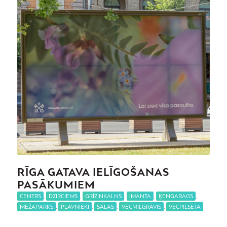
RĪGA GATAVA IELĪGOŠANAS
PASĀKUMIEM
CENTRS
,
DZIRCIEMS
,
GRĪZIŅKALNS
,
IMANTA
,
ĶENGARAGS
,
MEŽAPARKS
,
PĻAVNIEKI
,
SALAS
,
VECMĪLGRĀVIS
,
VECPILSĒTA