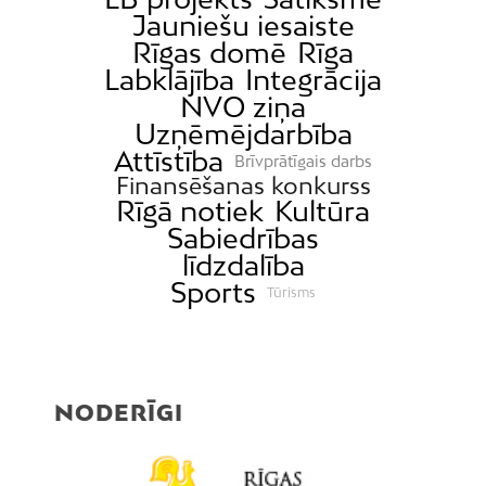
Jauniešu iesaiste
Ķīpsala
Rīgas domē
Rīga
Mangaļsala
Labklājība
Integrācija
Latgale
NVO ziņa
Uzņēmējdarbība
Mežaparks
Attīstība
Brīvprātīgais darbs
Mežciems
Finansēšanas konkurss
Mīlgrāvis
Rīgā notiek
Kultūra
Sabiedrības
Mūkupurvs
līdzdalība
Pētersala-Andrejsala
Sports
Tūrisms
Pleskodāle
Pļavnieki
Purvciems
Rumbula
NODERĪGI
Salas
Sarkandaugava