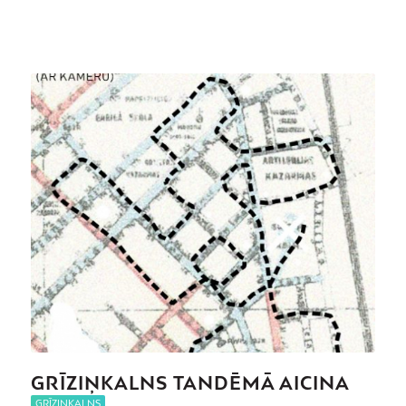
GRĪZIŅKALNS TANDĒMĀ AICINA
GRĪZIŅKALNS