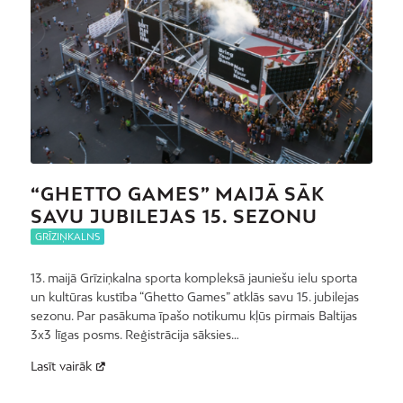
“GHETTO GAMES” MAIJĀ SĀK
SAVU JUBILEJAS 15. SEZONU
GRĪZIŅKALNS
13. maijā Grīziņkalna sporta kompleksā jauniešu ielu sporta
un kultūras kustība “Ghetto Games” atklās savu 15. jubilejas
sezonu. Par pasākuma īpašo notikumu kļūs pirmais Baltijas
3x3 līgas posms. Reģistrācija sāksies…
Lasīt vairāk