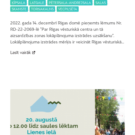
ĶĪPSALA
,
LATGALE
,
PĒTERSALA-ANDREJSALA
,
SALAS
,
SKANSTE
,
TORŅAKALNS
,
VECPILSĒTA
2022. gada 14. decembrī Rīgas domē pieņemts lēmums Nr.
RD-22-2069-lē “Par Rīgas vēsturiskā centra un tā
aizsardzības zonas lokāplānojuma izstrādes uzsākšanu”.
Lokālplānojuma izstrādes mērķis ir veicināt Rīgas vēsturiskā…
Lasīt vairāk