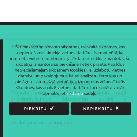
Ziepniekkalns
Zolitūde
apkaimes@riga.lv
Šī tīmekļvietne izmanto sīkdatnes, tai skaitā sīkdatnes, kas
nepieciešamas tīmekļa vietnes darbībai. Ņemot vērā, ka
interneta vietne nedarbosies, ja sīkdatnes netiks izmantotas, šo
sīkdatņu izmantošanai piekrišana netiek prasīta. Papildus
nepieciešamajām sīkdatnēm (cookies), lai uzlabotu vietnes
darbību un pakalpojumus, kā arī analizētu lietotājus un
pielāgotu saturu, šajā vietnē tiek izmantotas arī analītiskās
PAR APKAIMES.LV
sīkdatnes, kas analizē vietnes darbību. Lai uzzinātu vairāk
Projekta mērķis ir nosakot apkaimes, radīt
apmeklējiet
sīkdatņu
sadaļu.
priekšnoteikumus līdzsvarotas sociāli –
ekonomiskās un telpiskās politikas ieviešanai Rīgas
PIEKRĪTU
NEPIEKRĪTU
pilsētas administratīvajā teritorijā.
Piekļūstamības paziņojums