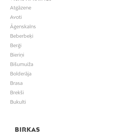
Atgāzene
Avoti
Āgenskalns
Beberbeķi
Berģi
Bieriņi
Bišumuiža
Bolderāja
Brasa
Brekši
Bukulti
Buļļi
Centrs
BIRKAS
Čiekurkalns