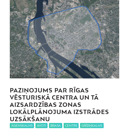
PAZIŅOJUMS PAR RĪGAS
VĒSTURISKĀ CENTRA UN TĀ
AIZSARDZĪBAS ZONAS
LOKĀLPLĀNOJUMA IZSTRĀDES
UZSĀKŠANU
ĀGENSKALNS
,
AVOTI
,
BRASA
,
CENTRS
,
GRĪZIŅKALNS
,