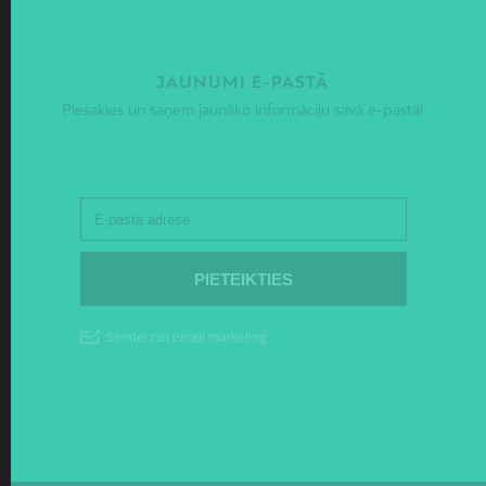
JAUNUMI E-PASTĀ
Piesakies un saņem jaunāko informāciju savā e-pastā!