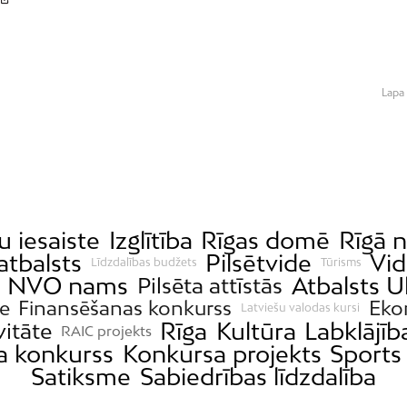
Lapa 
u iesaiste
Izglītība
Rīgas domē
Rīgā n
atbalsts
Pilsētvide
Vi
Līdzdalības budžets
Tūrisms
NVO nams
Atbalsts U
Pilsēta attīstās
de
Finansēšanas konkurss
Eko
Latviešu valodas kursi
Rīga
Kultūra
Labklājīb
vitāte
RAIC projekts
a konkurss
Konkursa projekts
Sports
Satiksme
Sabiedrības līdzdalība