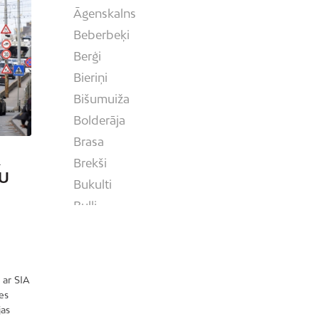
Āgenskalns
Beberbeķi
Berģi
Bieriņi
Bišumuiža
Bolderāja
Brasa
A
Brekši
U
Bukulti
Buļļi
Centrs
Čiekurkalns
Daugavgrīva
 ar SIA
Dārzciems
es
jas
Dārziņi