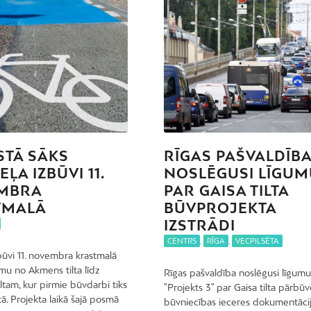
TĀ SĀKS
RĪGAS PAŠVALDĪB
ĻA IZBŪVI 11.
NOSLĒGUSI LĪGUM
MBRA
PAR GAISA TILTA
TMALĀ
BŪVPROJEKTA
IZSTRĀDI
CENTRS
,
RĪGA
,
VECPILSĒTA
būvi 11. novembra krastmalā
mu no Akmens tilta līdz
Rīgas pašvaldība noslēgusi līgumu
iltam, kur pirmie būvdarbi tiks
"Projekts 3" par Gaisa tilta pārbūv
tā. Projekta laikā šajā posmā
būvniecības ieceres dokumentāci