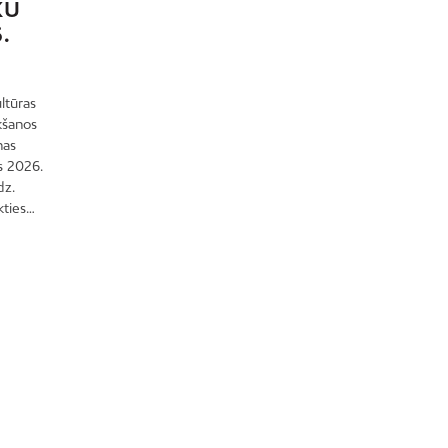
KU
Mežciems
.
Mīlgrāvis
Mūkupurvs
ltūras
Pētersala-Andrejsala
kšanos
Pleskodāle
nas
s 2026.
Pļavnieki
dz.
Purvciems
kties…
Rumbula
Salas
Sarkandaugava
Skanste
Spilve
Suži
Šampēteris
Šķirotava