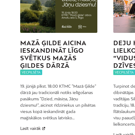
MAZĀ ĢILDE AICINA
DEJU 
IESKANDINĀT LĪGO
LIELK
SVĒTKUS MAZĀS
“VIDU
ĢILDES DĀRZĀ
DZĪVE
VECPILSĒTA
VECPILSĒTA
19. jūnijā plkst. 18.00 KTMC “Mazā Ģilde”
Turpinot de
dārzā jau tradicionāli notiks ielīgošanas
dibinātājas
pasākums “Dzied, māsiņa, Jāņu
vadītājas Si
dziesmu!”, aicinot rīdziniekus un pilsētas
tradīciju, 18
viesus kopā ieskandināt gada
Rātslaukum
maģiskākos svētkus latvisko…
visu paaudž
lielkoncert
Lasīt vairāk
Lasīt vairāk