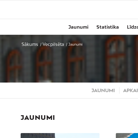
Jaunumi
Statistika
Līdz
Sākums
Vecpilsēta
/
/
Jaunumi
JAUNUMI
APKAI
JAUNUMI