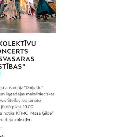
KOLEKTĪVU
ONCERTS
SVASARAS
STĪBAS”
ju ansambļa “Daiļrade”
 un ilggadējas mākslinieciskās
lvas Štelfas iedibināto
. jūnijā plkst. 19.00
ā notiks KTMC “Mazā Ģilde”
u deju kolektīvu
s…