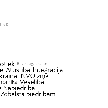
1 no 19
otiek
Brīvprātīgais darbs
de
Attīstība
Integrācija
krainai
NVO ziņa
Veselība
nomika
a
Sabiedrība
Atbalsts biedrībām