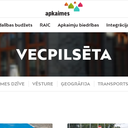
dalības budžets
RAIC
Apkaimju biedrības
Integrācij
VECPILSĒTA
MES DZĪVE
VĒSTURE
ĢEOGRĀFIJA
TRANSPORT