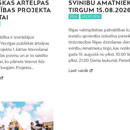
SKĀS ĀRTELPAS
SVINĪBU AMATNIE
TĪBAS PROJEKTA
TIRGUM 15.08.2026
TAI
RĪGA
,
VECPILSĒTA
Rīgas valstspilsētas pašvaldības ku
iestāžu apvienība izsludina pietei
dība ir izstrādājusi
tirdzniecībai Rīgas dzimšanas die
 Vecrīgas publiskās ārtelpas
svinību Amatnieku tirgū, kas notik
rojekta 1. kārtas īstenošanai
gada 15. augustā no plkst. 10.00 lī
elas posmu un ar to saistīto
plkst. 21.00 Doma laukumā. Pietei
i, ko plānots īstenot līdz
 beigām. Projekta…
Lasīt vairāk