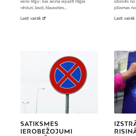
seno Rīgu”, kas aicina iepazīt Rīgas
izbūvēs no 
vēsturi, lasot, klausoties…
plūsmas nod
Lasīt vairāk
Lasīt vairāk
SATIKSMES
IZSTR
IEROBEŽOJUMI
RISIN