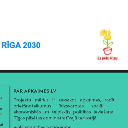
PAR APKAIMES.LV
a
Projekta mērķis ir nosakot apkaimes, radīt
priekšnoteikumus līdzsvarotas sociāli –
ām
ekonomiskās un telpiskās politikas ieviešanai
s,
Rīgas pilsētas administratīvajā teritorijā.
ai
Piekļūstamības paziņojums