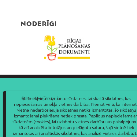
NODERĪGI
apkaimes@riga.lv
Šī tīmekļvietne izmanto sīkdatnes, tai skaitā sīkdatnes, kas
nepieciešamas tīmekļa vietnes darbībai. Ņemot vērā, ka internet
vietne nedarbosies, ja sīkdatnes netiks izmantotas, šo sīkdatņu
izmantošanai piekrišana netiek prasīta. Papildus nepieciešamaj
sīkdatnēm (cookies), lai uzlabotu vietnes darbību un pakalpojumu
kā arī analizētu lietotājus un pielāgotu saturu, šajā vietnē tiek
izmantotas arī analītiskās sīkdatnes, kas analizē vietnes darbību. L