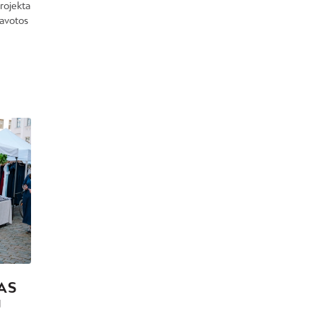
rojekta
Dreiliņi
tavotos
Dzirciems
Grīziņkalns
Iļģuciems
Imanta
Jaunciems
Jugla
Katlakalns
Kleisti
Kundziņsala
Ķengarags
Ķīpsala
Mangaļsala
AS
Latgale
U
Mežaparks