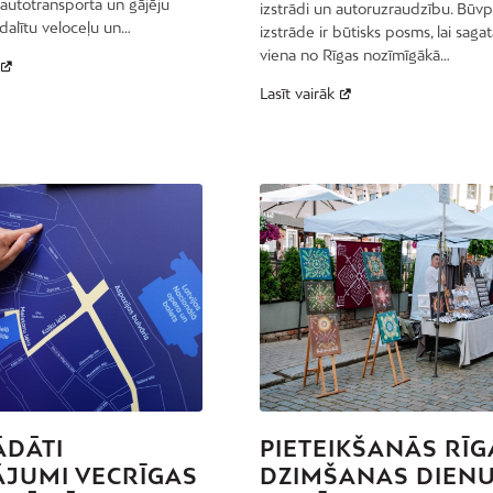
autotransporta un gājēju
izstrādi un autoruzraudzību. Būvp
alītu veloceļu un…
izstrāde ir būtisks posms, lai saga
viena no Rīgas nozīmīgākā…
Lasīt vairāk
ĀDĀTI
PIETEIKŠANĀS RĪG
ĀJUMI VECRĪGAS
DZIMŠANAS DIEN