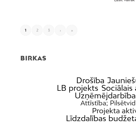
1
2
3
›
»
BIRKAS
Drošība
Jaunieš
LB projekts
Sociālais 
Uzņēmējdarbība
Attīstība; Pilsētvi
Projekta akti
Līdzdalības budžet