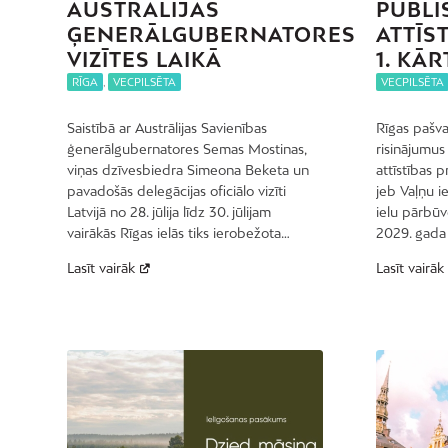
AUSTRĀLIJAS
PUBLI
ĢENERĀLGUBERNATORES
ATTĪS
VIZĪTES LAIKĀ
1. KĀR
RĪGA
,
VECPILSĒTA
VECPILSĒTA
Saistībā ar Austrālijas Savienības
Rīgas pašval
ģenerālgubernatores Semas Mostinas,
risinājumus
viņas dzīvesbiedra Simeona Beketa un
attīstības p
pavadošās delegācijas oficiālo vizīti
jeb Vaļņu i
Latvijā no 28. jūlija līdz 30. jūlijam
ielu pārbūve
vairākās Rīgas ielās tiks ierobežota…
2029. gada
Lasīt vairāk
Lasīt vairāk