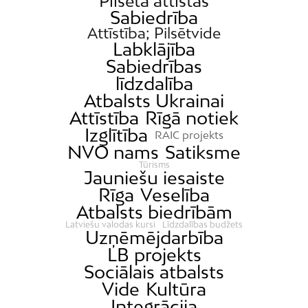
Pilsēta attīstās
Jugla
Sabiedrība
Katlakalns
Attīstība; Pilsētvide
Labklājība
Kleisti
Sabiedrības
Kundziņsala
līdzdalība
Ķengarags
Atbalsts Ukrainai
Attīstība
Rīgā notiek
Ķīpsala
Izglītība
RAIC projekts
Mangaļsala
NVO nams
Satiksme
Latgale
Tūrisms
Jauniešu iesaiste
Mežaparks
Rīga
Veselība
Mežciems
Atbalsts biedrībām
Latviešu valodas kursi
Līdzdalības budžets
Mīlgrāvis
Uzņēmējdarbība
Mūkupurvs
LB projekts
Sociālais atbalsts
Pētersala-Andrejsala
Vide
Kultūra
Pleskodāle
Integrācija