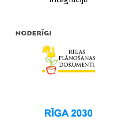
Pļavnieki
Purvciems
Rumbula
NODERĪGI
Salas
Sarkandaugava
Skanste
Spilve
Suži
Šampēteris
Šķirotava
Teika
Torņakalns
Trīsciems
Vecāķi