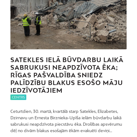
SATEKLES IELĀ BŪVDARBU LAIKĀ
SABRUKUSI NEAPDZĪVOTA ĒKA;
RĪGAS PAŠVALDĪBA SNIEDZ
PALĪDZĪBU BLAKUS ESOŠO MĀJU
IEDZĪVOTĀJIEM
CENTRS
Ceturtdien, 30. martā, kvartālā starp Satekles, Elizabetes,
Dzirnavu un Ernesta Birznieka-Upīša ielām būvdarbu laikā
sabrukusi neapdzīvota piecstāvu ēka. Drošības apsvērumu
dēļ no divām blakus esošajām ēkām evakuēti deviņi…