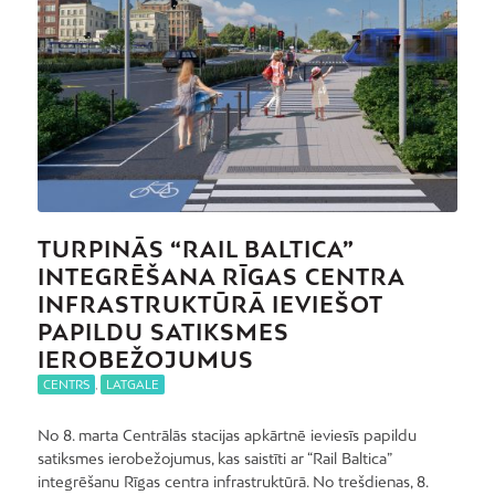
TURPINĀS “RAIL BALTICA”
INTEGRĒŠANA RĪGAS CENTRA
INFRASTRUKTŪRĀ IEVIEŠOT
PAPILDU SATIKSMES
IEROBEŽOJUMUS
CENTRS
,
LATGALE
No 8. marta Centrālās stacijas apkārtnē ieviesīs papildu
satiksmes ierobežojumus, kas saistīti ar “Rail Baltica”
integrēšanu Rīgas centra infrastruktūrā. No trešdienas, 8.