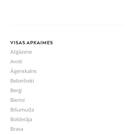
VISAS APKAIMES
Atgāzene
Avoti
Āgenskalns
Beberbeķi
Berģi
Bieriņi
Bišumuiža
Bolderāja
Brasa