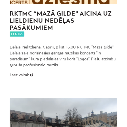
RKTMC “MAZĀ ĢILDE” AICINA UZ
LIELDIENU NEDĒĻAS
PASĀKUMIEM
CENTRS
Lielajā Piektdienā, 7. aprīlī, plkst. 16.00 RKTMC “Mazā ģilde”
Lielajā zālē norisināsies garīgās mūzikas koncerts “In
paradisum”, kurā piedalīsies vīru koris “Logos”. Plašu atzinību
guvušā profesionālo mūziķu…
Lasīt vairāk