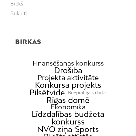
Brekši
Bukulti
Buļļi
Centrs
BIRKAS
Čiekurkalns
Daugavgrīva
Dārzciems
Finansēšanas konkurss
Drošība
Dārziņi
Projekta aktivitāte
Dreiliņi
Konkursa projekts
Pilsētvide
Dzirciems
Brīvprātīgais darbs
Rīgas domē
Grīziņkalns
Ekonomika
Iļģuciems
Līdzdalības budžeta
konkurss
Imanta
NVO ziņa
Sports
Jaunciems