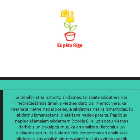
Vecdaugava
Vecmīlgrāvis
Vecpilsēta
Voleri
Zasulauks
Ziepniekkalns
Zolitūde
Šī tīmekļvietne izmanto sīkdatnes, tai skaitā sīkdatnes, kas
apkaimes@riga.lv
nepieciešamas tīmekļa vietnes darbībai. Ņemot vērā, ka
interneta vietne nedarbosies, ja sīkdatnes netiks izmantotas, šo
sīkdatņu izmantošanai piekrišana netiek prasīta. Papildus
nepieciešamajām sīkdatnēm (cookies), lai uzlabotu vietnes
darbību un pakalpojumus, kā arī analizētu lietotājus un
pielāgotu saturu, šajā vietnē tiek izmantotas arī analītiskās
sīkdatnes, kas analizē vietnes darbību. Lai uzzinātu vairāk