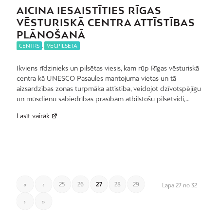
AICINA IESAISTĪTIES RĪGAS
VĒSTURISKĀ CENTRA ATTĪSTĪBAS
PLĀNOŠANĀ
CENTRS
,
VECPILSĒTA
Ikviens rīdzinieks un pilsētas viesis, kam rūp Rīgas vēsturiskā
centra kā UNESCO Pasaules mantojuma vietas un tā
aizsardzības zonas turpmāka attīstība, veidojot dzīvotspējīgu
un mūsdienu sabiedrības prasībām atbilstošu pilsētvidi,…
Lasīt vairāk
«
‹
25
26
27
28
29
Lapa 27 no 32
›
»