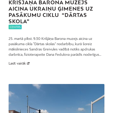
KRIŠJĀŅA BARONA MUZEJS
AICINA UKRAIŅU ĢIMENES UZ
PASĀKUMU CIKLU “DĀRTAS
SKOLA”
CENTRS
25. martā plkst. 9.30 Krišjāņa Barona muzejs aicina uz
pasākuma cikla “Dārtas skolas” nodarbību, kurā šoreiz
mākslinieces Sandras Greivules vadībā notiks apdrukas
darbnīca, fizioterapeite Dana Fedulova parādīs noderīgus…
Lasīt vairāk