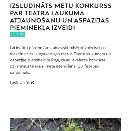
IZSLUDINĀTS METU KONKURSS
PAR TEĀTRA LAUKUMA
ATJAUNOŠANU UN ASPAZIJAS
PIEMINEKĻA IZVEIDI
CENTRS
Lai iegūtu pārdomātus, ainaviski, pilsētbūvnieciski un
mākslinieciski augstvērtīgus metus Teātra laukumam un
Aspazijas piemineklim Rīgā, kā arī izvēlētos konkursa
uzvarētāju tālākajai meta īstenošanai, 28. februārī
izsludināts…
Lasīt vairāk